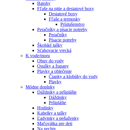
Batohy
Fľaše na pitie a desiatové boxy
Desiatové boxy
Fľaše a termosky
Príslušenstvo
Peračníky a písacie potreby
Peračníky
Písacie potreby
Školské tašky
Sťahovacie vrecká
K vode/moru
Obuv do vody
Osušky a župany
Plavky a oblečenie
Čiapky a klobúky do vody
Plavky
Módne doplnky
Dáždniky a pršiplášte
Dáždniky
Pršiplášte
Hodinky
Kabelky a tašky
Ľadvinky a peňaženky
Maľovátka pre deti
Na nechty