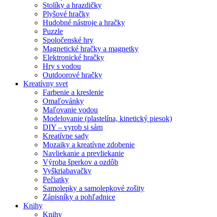
Stolíky a hrazdičky
Plyšové hračky
Hudobné nástroje a hračky
Puzzle
Spoločenské hry
Magnetické hračky a magnetky
Elektronické hračky
Hry s vodou
Outdoorové hračky
Kreatívny svet
Farbenie a kreslenie
Omaľovánky
Maľovanie vodou
Modelovanie (plastelína, kinetický piesok)
DIY – vyrob si sám
Kreatívne sady
Mozaiky a kreatívne zdobenie
Navliekanie a prevliekanie
Výroba šperkov a ozdôb
Vyškriabavačky
Pečiatky
Samolepky a samolepkové zošity
Zápisníky a pohľadnice
Knihy
Knihy