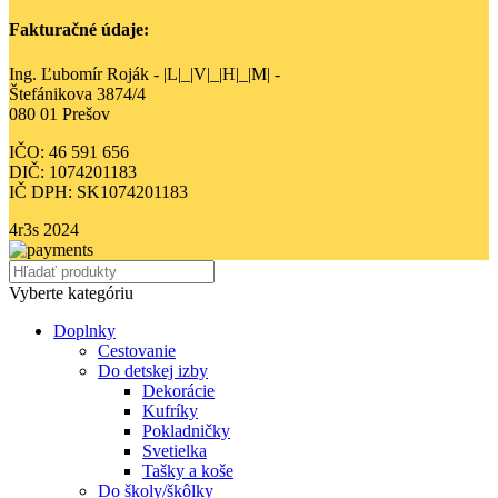
Fakturačné údaje:
Ing. Ľubomír Roják - |L|_|V|_|H|_|M| -
Štefánikova 3874/4
080 01 Prešov
IČO: 46 591 656
DIČ: 1074201183
IČ DPH: SK1074201183
4r3s
2024
Vyberte kategóriu
Doplnky
Cestovanie
Do detskej izby
Dekorácie
Kufríky
Pokladničky
Svetielka
Tašky a koše
Do školy/škôlky