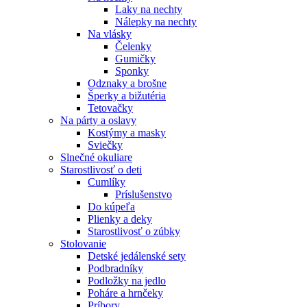
Laky na nechty
Nálepky na nechty
Na vlásky
Čelenky
Gumičky
Sponky
Odznaky a brošne
Šperky a bižutéria
Tetovačky
Na párty a oslavy
Kostýmy a masky
Sviečky
Slnečné okuliare
Starostlivosť o deti
Cumlíky
Príslušenstvo
Do kúpeľa
Plienky a deky
Starostlivosť o zúbky
Stolovanie
Detské jedálenské sety
Podbradníky
Podložky na jedlo
Poháre a hrnčeky
Príbory