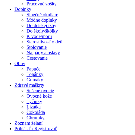
Pracovné zošity
Doplnky
Slnečné okuliare
Módne doplnky
Do detskej izby
Do školy/škôlky
K vode/moru
Starostlivosť o deti
Stolovanie
Na párty a oslavy
Cestovanie
Obuv
Papuče
Topánky
Gumáky
Zdravé maškrty
Sušené ovocie
Ovocné kože
Tyčinky
Lízatka
Čokoláda
Chrumky
Zoznam želaní
Prihlásiť / Registrovať