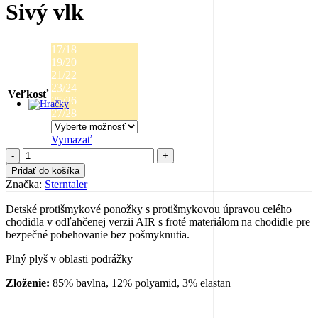
Sivý vlk
17/18
19/20
21/22
23/24
Veľkosť
25/26
27/28
Vymazať
množstvo
Protišmykové
Pridať do košíka
ponožky
Značka:
Sterntaler
AIR
–
Detské protišmykové ponožky s protišmykovou úpravou celého
Sivý
chodidla v odľahčenej verzii AIR s froté materiálom na chodidle pre
vlk
bezpečné pobehovanie bez pošmyknutia.
Plný plyš v oblasti podrážky
Zloženie:
85% bavlna, 12% polyamid, 3% elastan