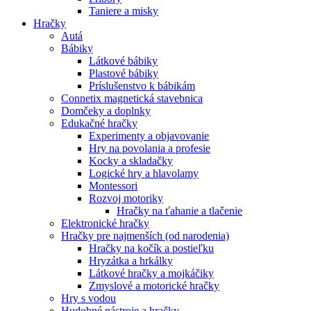
Taniere a misky
Hračky
Autá
Bábiky
Látkové bábiky
Plastové bábiky
Príslušenstvo k bábikám
Connetix magnetická stavebnica
Domčeky a doplnky
Edukačné hračky
Experimenty a objavovanie
Hry na povolania a profesie
Kocky a skladačky
Logické hry a hlavolamy
Montessori
Rozvoj motoriky
Hračky na ťahanie a tlačenie
Elektronické hračky
Hračky pre najmenších (od narodenia)
Hračky na kočík a postieľku
Hryzátka a hrkálky
Látkové hračky a mojkáčiky
Zmyslové a motorické hračky
Hry s vodou
Hudobné nástroje a hračky