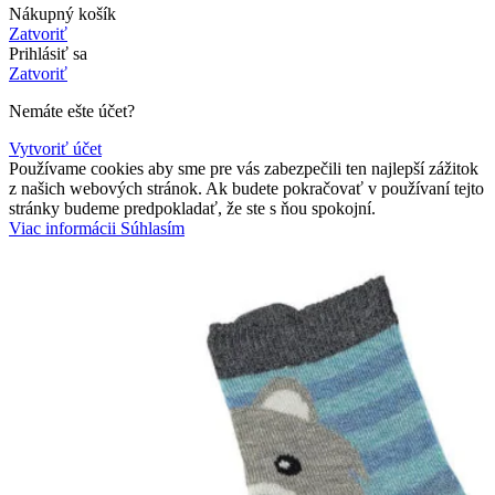
Nákupný košík
Zatvoriť
Prihlásiť sa
Zatvoriť
Nemáte ešte účet?
Vytvoriť účet
Používame cookies aby sme pre vás zabezpečili ten najlepší zážitok
z našich webových stránok. Ak budete pokračovať v používaní tejto
stránky budeme predpokladať, že ste s ňou spokojní.
Viac
Viac informácii
Súhlasím
informácii