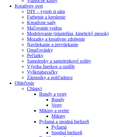
Vianočné knihy
Kreatívny svet
DIY – vyrob si sám
Farbenie a kreslenie
Kreatívne sady
Maľovanie vodou
Modelovanie (plastelína, kinetický piesok)
Mozaiky a kreatívne zdobenie
Navliekanie a prevliekanie
Omaľovánky
Pečiatky
Samolepky a samolepkové zošity
Výroba šperkov a ozdôb
Vyškriabavačky
Zápisníky a pohľadnice
Oblečenie
Chlapci
Bundy a vesty
Bundy
Vesty
Mikiny a svetre
Mikiny
Pyžamá a spodná bielizeň
Pyžamá
Spodná bielizeň