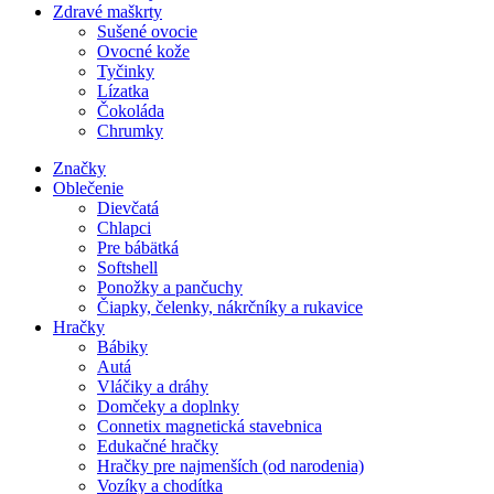
Zdravé maškrty
Sušené ovocie
Ovocné kože
Tyčinky
Lízatka
Čokoláda
Chrumky
Značky
Oblečenie
Dievčatá
Chlapci
Pre bábätká
Softshell
Ponožky a pančuchy
Čiapky, čelenky, nákrčníky a rukavice
Hračky
Bábiky
Autá
Vláčiky a dráhy
Domčeky a doplnky
Connetix magnetická stavebnica
Edukačné hračky
Hračky pre najmenších (od narodenia)
Vozíky a chodítka