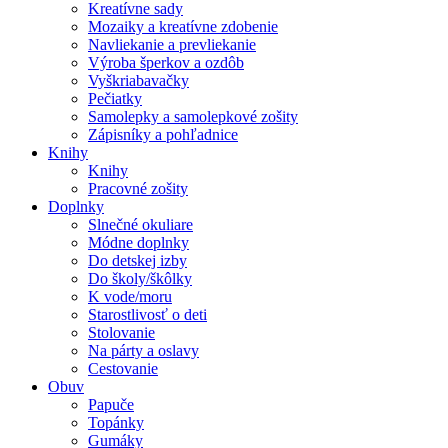
Kreatívne sady
Mozaiky a kreatívne zdobenie
Navliekanie a prevliekanie
Výroba šperkov a ozdôb
Vyškriabavačky
Pečiatky
Samolepky a samolepkové zošity
Zápisníky a pohľadnice
Knihy
Knihy
Pracovné zošity
Doplnky
Slnečné okuliare
Módne doplnky
Do detskej izby
Do školy/škôlky
K vode/moru
Starostlivosť o deti
Stolovanie
Na párty a oslavy
Cestovanie
Obuv
Papuče
Topánky
Gumáky