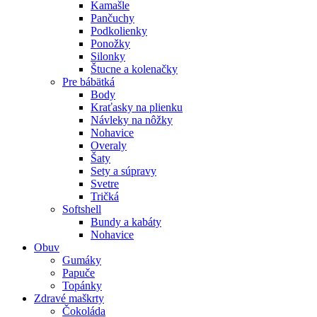
Kamašle
Pančuchy
Podkolienky
Ponožky
Silonky
Štucne a kolenačky
Pre bábätká
Body
Kraťasky na plienku
Návleky na nôžky
Nohavice
Overaly
Šaty
Sety a súpravy
Svetre
Tričká
Softshell
Bundy a kabáty
Nohavice
Obuv
Gumáky
Papuče
Topánky
Zdravé maškrty
Čokoláda