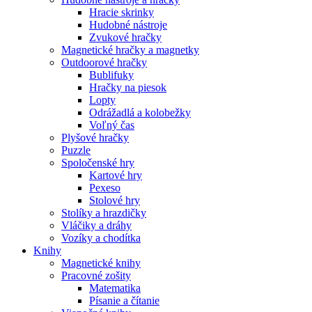
Hracie skrinky
Hudobné nástroje
Zvukové hračky
Magnetické hračky a magnetky
Outdoorové hračky
Bublifuky
Hračky na piesok
Lopty
Odrážadlá a kolobežky
Voľný čas
Plyšové hračky
Puzzle
Spoločenské hry
Kartové hry
Pexeso
Stolové hry
Stolíky a hrazdičky
Vláčiky a dráhy
Vozíky a chodítka
Knihy
Magnetické knihy
Pracovné zošity
Matematika
Písanie a čítanie