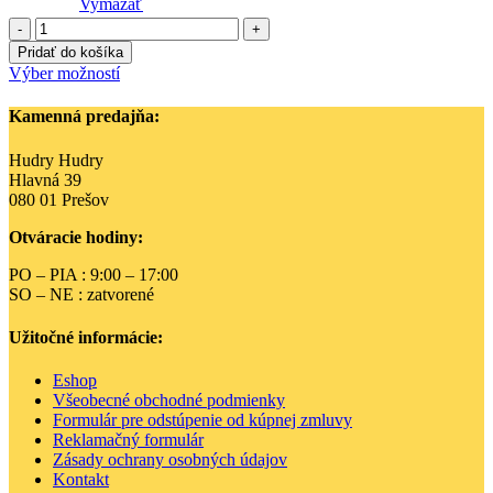
Vymazať
množstvo
Ponožky
Pridať do košíka
ružové
Tento
Výber možností
Hella
produkt
Small
má
Kamenná predajňa:
Rags
viacero
variantov.
Hudry Hudry
Možnosti
Hlavná 39
si
080 01 Prešov
môžete
vybrať
Otváracie hodiny:
na
stránke
PO – PIA : 9:00 – 17:00
produktu.
SO – NE : zatvorené
Užitočné informácie:
Eshop
Všeobecné obchodné podmienky
Formulár pre odstúpenie od kúpnej zmluvy
Reklamačný formulár
Zásady ochrany osobných údajov
Kontakt