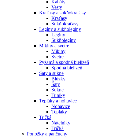
Kabáty
Vesty
Kraťasy a sukňokraťasy
Kraťasy
Sukňokraťasy
Legíny a sukňolegíny
Legíny
Sukňolegíny
Mikiny a svetre
Mikiny
Svetre
Pyžamá a spodná bielizeň
Spodná bielizeň
Šaty a sukne
Blúzky
Šaty
Sukne
Tuniky
Tepláky a nohavice
Nohavice
Tepláky
Tričká
Nátelníky
Tričká
Ponožky a pančuchy