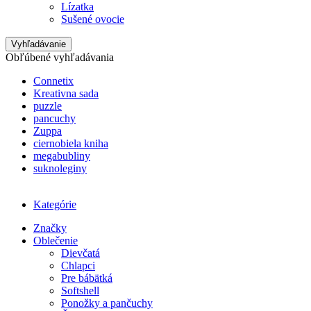
Lízatka
Sušené ovocie
Vyhľadávanie
Obľúbené vyhľadávania
Connetix
Kreativna sada
puzzle
pancuchy
Zuppa
ciernobiela kniha
megabubliny
suknoleginy
Kategórie
Značky
Oblečenie
Dievčatá
Chlapci
Pre bábätká
Softshell
Ponožky a pančuchy