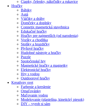
Čiapky, čelenky, nákrčníky a rukavice
Hračky
Bábiky
Autá
Vláčiky a dráhy
Domčeky a doplnky
Connetix magnetická stavebnica
Edukačné hračky
Hračky pre najmenších (od narodenia)
Vozíky a chodítka
Stolíky a hrazdičky
Plyšové hračky
Hudobné nástroje a hračky
Puzzle
Spoločenské hry
Magnetické hračky a magnetky
Elektronické hračky
Hry s vodou
Outdoorové hračky
Kreatívny svet
Farbenie a kreslenie
Omaľovánky
Maľovanie vodou
Modelovanie (plastelína, kinetický piesok)
DIY – vyrob si sám