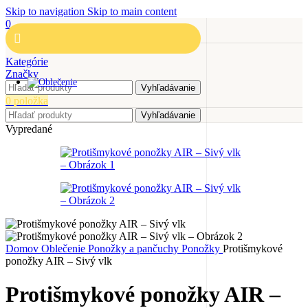
Skip to navigation
Skip to main content
0
Kategórie
Značky
Vyhľadávanie
0
položka
Vyhľadávanie
Vypredané
Domov
Oblečenie
Ponožky a pančuchy
Ponožky
Protišmykové
ponožky AIR – Sivý vlk
Protišmykové ponožky AIR –