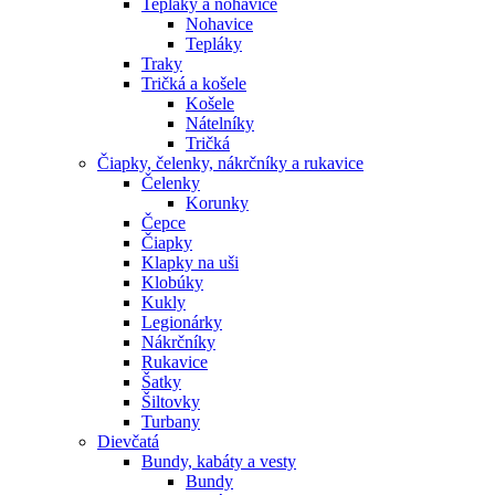
Tepláky a nohavice
Nohavice
Tepláky
Traky
Tričká a košele
Košele
Nátelníky
Tričká
Čiapky, čelenky, nákrčníky a rukavice
Čelenky
Korunky
Čepce
Čiapky
Klapky na uši
Klobúky
Kukly
Legionárky
Nákrčníky
Rukavice
Šatky
Šiltovky
Turbany
Dievčatá
Bundy, kabáty a vesty
Bundy