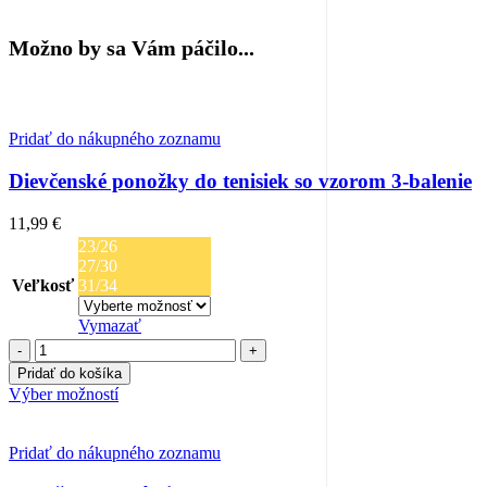
Možno by sa Vám páčilo...
Pridať do nákupného zoznamu
Dievčenské ponožky do tenisiek so vzorom 3-balenie
11,99
€
23/26
27/30
Veľkosť
31/34
Vymazať
množstvo
Dievčenské
Pridať do košíka
ponožky
Tento
Výber možností
do
produkt
tenisiek
má
so
viacero
Pridať do nákupného zoznamu
vzorom
variantov.
3-