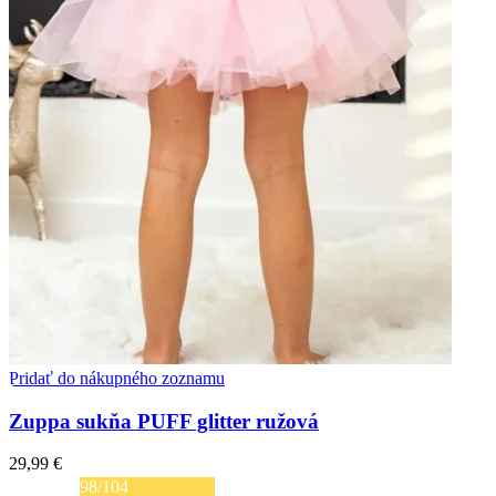
vybrať
na
stránke
produktu.
Pridať do nákupného zoznamu
Zuppa sukňa PUFF glitter ružová
29,99
€
98/104