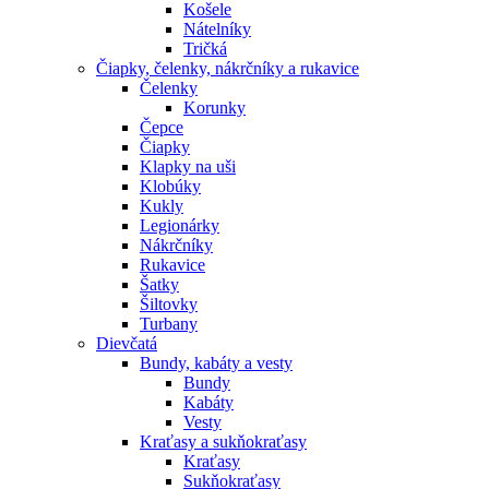
Košele
Nátelníky
Tričká
Čiapky, čelenky, nákrčníky a rukavice
Čelenky
Korunky
Čepce
Čiapky
Klapky na uši
Klobúky
Kukly
Legionárky
Nákrčníky
Rukavice
Šatky
Šiltovky
Turbany
Dievčatá
Bundy, kabáty a vesty
Bundy
Kabáty
Vesty
Kraťasy a sukňokraťasy
Kraťasy
Sukňokraťasy