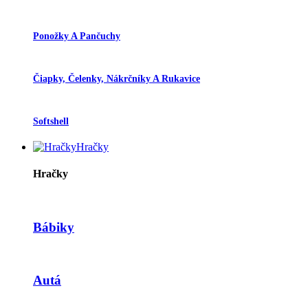
Ponožky A Pančuchy
Čiapky, Čelenky, Nákrčníky A Rukavice
Softshell
Hračky
Hračky
Bábiky
Autá