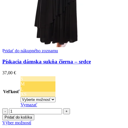
Pridať do nákupného zoznamu
Pískacia dámska sukňa čierna – srdce
37,00
€
S
M
L
Veľkosť
XS
Vymazať
množstvo
Pískacia
Pridať do košíka
dámska
Tento
Výber možností
sukňa
produkt