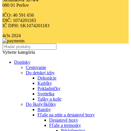
080 01 Prešov
IČO: 46 591 656
DIČ: 1074201183
IČ DPH: SK1074201183
4r3s
2024
Vyberte kategóriu
Doplnky
Cestovanie
Do detskej izby
Dekorácie
Kufríky
Pokladničky
Svetielka
Tašky a koše
Do školy/škôlky
Batohy
Fľaše na pitie a desiatové boxy
Desiatové boxy
Fľaše a termosky
Príslušenstvo