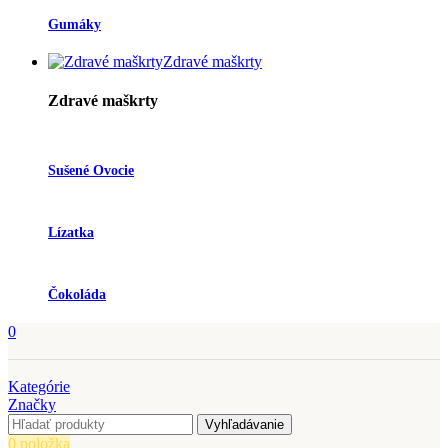
Gumáky
Zdravé maškrty
Zdravé maškrty
Sušené Ovocie
Lízatka
Čokoláda
0
Kategórie
Značky
Vyhľadávanie
0
položka