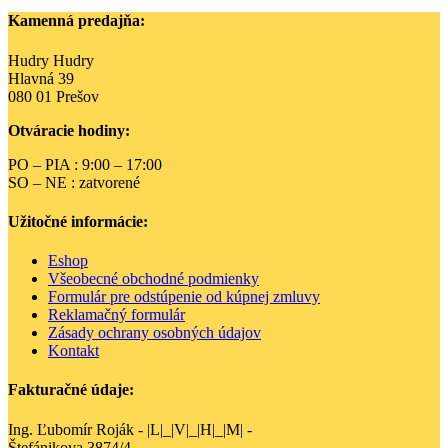
čierna
má
Kamenná predajňa:
–
viacero
srdce
variantov.
Hudry Hudry
Možnosti
Hlavná 39
si
080 01 Prešov
môžete
vybrať
Otváracie hodiny:
na
stránke
PO – PIA : 9:00 – 17:00
produktu.
SO – NE : zatvorené
Užitočné informácie:
Eshop
Všeobecné obchodné podmienky
Formulár pre odstúpenie od kúpnej zmluvy
Reklamačný formulár
Zásady ochrany osobných údajov
Kontakt
Fakturačné údaje:
Ing. Ľubomír Roják - |L|_|V|_|H|_|M| -
Štefánikova 3874/4