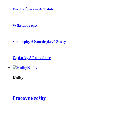
Výroba Šperkov A Ozdôb
Vyškriabavačky
Samolepky A Samolepkové Zošity
Zápisníky A Pohľadnice
Knihy
Knihy
Pracovné zošity