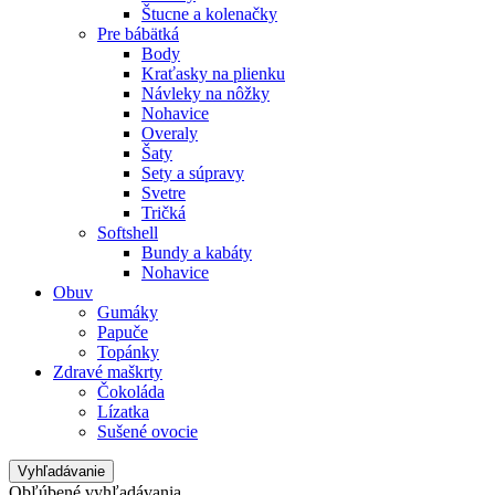
Štucne a kolenačky
Pre bábätká
Body
Kraťasky na plienku
Návleky na nôžky
Nohavice
Overaly
Šaty
Sety a súpravy
Svetre
Tričká
Softshell
Bundy a kabáty
Nohavice
Obuv
Gumáky
Papuče
Topánky
Zdravé maškrty
Čokoláda
Lízatka
Sušené ovocie
Vyhľadávanie
Obľúbené vyhľadávania