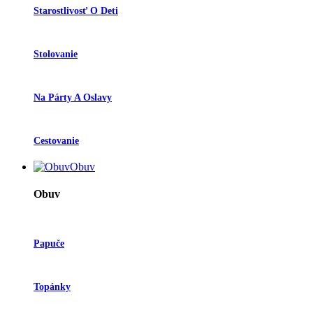
Starostlivosť O Deti
Stolovanie
Na Párty A Oslavy
Cestovanie
Obuv
Obuv
Papuče
Topánky