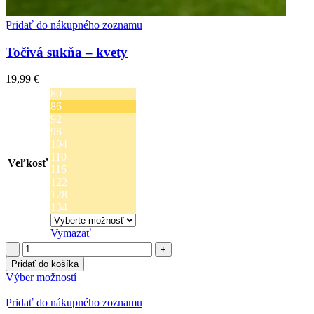
Pridať do nákupného zoznamu
Točivá sukňa – kvety
19,99
€
80
86
92
98
104
110
Veľkosť
116
122
128
134
Vymazať
množstvo
Točivá
Pridať do košíka
sukňa
Tento
Výber možností
-
produkt
kvety
má
Pridať do nákupného zoznamu