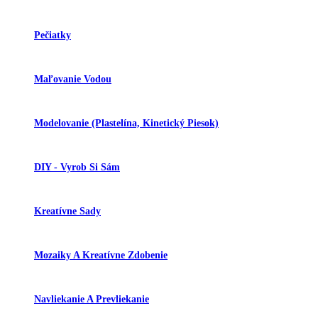
Pečiatky
Maľovanie Vodou
Modelovanie (plastelína, Kinetický Piesok)
DIY - Vyrob Si Sám
Kreatívne Sady
Mozaiky A Kreatívne Zdobenie
Navliekanie A Prevliekanie