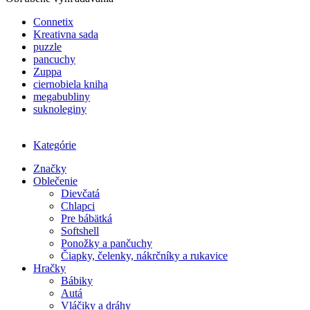
Connetix
Kreativna sada
puzzle
pancuchy
Zuppa
ciernobiela kniha
megabubliny
suknoleginy
Kategórie
Značky
Oblečenie
Dievčatá
Chlapci
Pre bábätká
Softshell
Ponožky a pančuchy
Čiapky, čelenky, nákrčníky a rukavice
Hračky
Bábiky
Autá
Vláčiky a dráhy