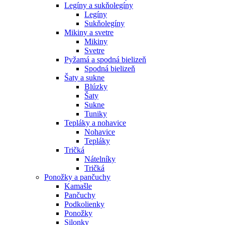
Legíny a sukňolegíny
Legíny
Sukňolegíny
Mikiny a svetre
Mikiny
Svetre
Pyžamá a spodná bielizeň
Spodná bielizeň
Šaty a sukne
Blúzky
Šaty
Sukne
Tuniky
Tepláky a nohavice
Nohavice
Tepláky
Tričká
Nátelníky
Tričká
Ponožky a pančuchy
Kamašle
Pančuchy
Podkolienky
Ponožky
Silonky