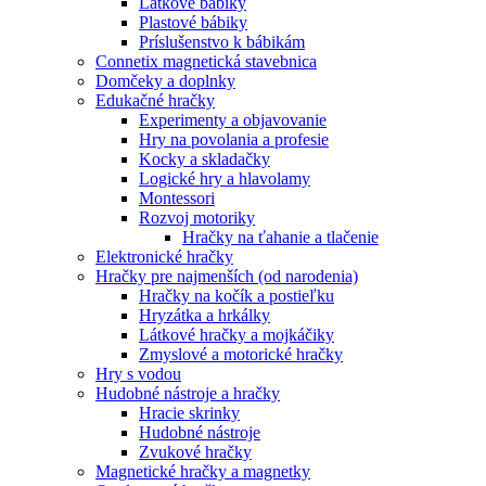
Látkové bábiky
Plastové bábiky
Príslušenstvo k bábikám
Connetix magnetická stavebnica
Domčeky a doplnky
Edukačné hračky
Experimenty a objavovanie
Hry na povolania a profesie
Kocky a skladačky
Logické hry a hlavolamy
Montessori
Rozvoj motoriky
Hračky na ťahanie a tlačenie
Elektronické hračky
Hračky pre najmenších (od narodenia)
Hračky na kočík a postieľku
Hryzátka a hrkálky
Látkové hračky a mojkáčiky
Zmyslové a motorické hračky
Hry s vodou
Hudobné nástroje a hračky
Hracie skrinky
Hudobné nástroje
Zvukové hračky
Magnetické hračky a magnetky