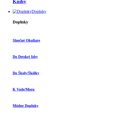
Knihy
Doplnky
Doplnky
Slnečné Okuliare
Do Detskej Izby
Do Školy/škôlky
K Vode/moru
Módne Doplnky