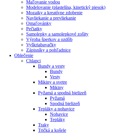
Maľovanie vodou
Modelovanie (plastelína, kinetický piesok)
Mozaiky a kreatívne zdobenie
Navliekanie a prevliekanie
Omaľovánky
Pečiatky
Samolepky a samolepkové zošity
Výroba šperkov a ozdôb
Vyškriabavačky
Zápisníky a pohľadnice
Oblečenie
Chlapci
Bundy a vesty
Bundy
Vesty
Mikiny a svetre
Mikiny
Pyžamá a spodná bielizeň
Pyžamá
Spodná bielizeň
Tepláky a nohavice
Nohavice
Tepláky
Traky
Tričká a košele