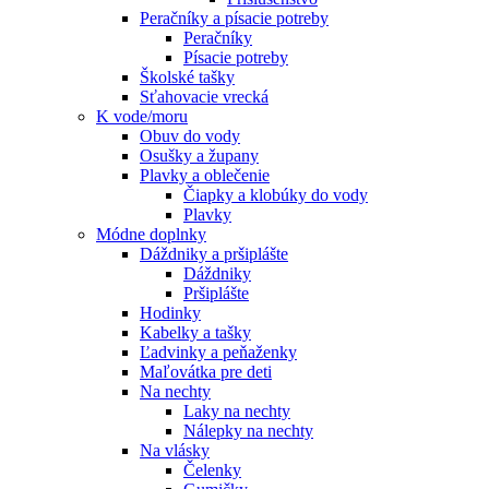
Peračníky a písacie potreby
Peračníky
Písacie potreby
Školské tašky
Sťahovacie vrecká
K vode/moru
Obuv do vody
Osušky a župany
Plavky a oblečenie
Čiapky a klobúky do vody
Plavky
Módne doplnky
Dáždniky a pršiplášte
Dáždniky
Pršiplášte
Hodinky
Kabelky a tašky
Ľadvinky a peňaženky
Maľovátka pre deti
Na nechty
Laky na nechty
Nálepky na nechty
Na vlásky
Čelenky