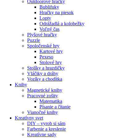
Outdoorové hračky
Bublifuky
Hračky na piesok
Lopty
Odrážadlá a kolobežky
Voľný čas
Plyšové hračky
Puzzle
Spoločenské hry
Kartové hry
Pexeso
Stolové hry
Stolíky a hrazdičky
Vláčiky a dráhy
Vozíky a chodítka
Knihy
Magnetické knihy
Pracovné zošity
Matematika
Písanie a čítanie
Vianočné knihy
Kreatívny svet
DIY – vyrob si sám
Farbenie a kreslenie
Kreatívne sady