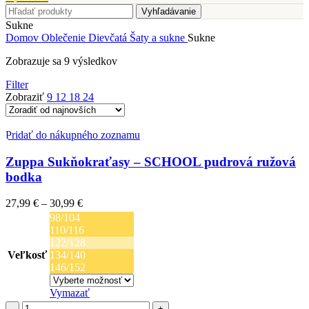
Vyhľadávanie
Sukne
Domov
Oblečenie
Dievčatá
Šaty a sukne
Sukne
Zoradené
Zobrazuje sa 9 výsledkov
podľa
Filter
najnovších
Zobraziť
9
12
18
24
Pridať do nákupného zoznamu
Zuppa Sukňokraťasy – SCHOOL pudrová ružová
bodka
Price
27,99
€
–
30,99
€
range:
98/104
27,99 €
110/116
through
122/128
30,99 €
Veľkosť
134/140
146/152
Vymazať
množstvo