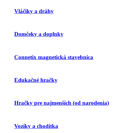
Vláčiky a dráhy
Domčeky a doplnky
Connetix magnetická stavebnica
Edukačné hračky
Hračky pre najmenších (od narodenia)
Vozíky a chodítka