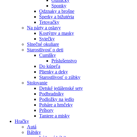
Gumičky
Sponky
Odznaky a brošne
Šperky a bižutéria
Tetovačky
Na párty a oslavy
Kostýmy a masky
Sviečky
Slnečné okuliare
Starostlivosť o deti
Cumlíky
Príslušenstvo
Do kúpeľa
Plienky a deky
Starostlivosť o zúbky
Stolovanie
Detské jedálenské sety
Podbradníky
Podložky na jedlo
Poháre a hrnčeky
Príbory
Taniere a misky
Hračky
Autá
Bábiky