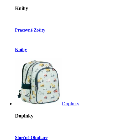
Knihy
Pracovné Zošity
Knihy
Doplnky
Doplnky
Slnečné Okuliare