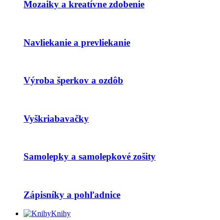
Mozaiky a kreatívne zdobenie
Navliekanie a prevliekanie
Výroba šperkov a ozdôb
Vyškriabavačky
Samolepky a samolepkové zošity
Zápisníky a pohľadnice
Knihy