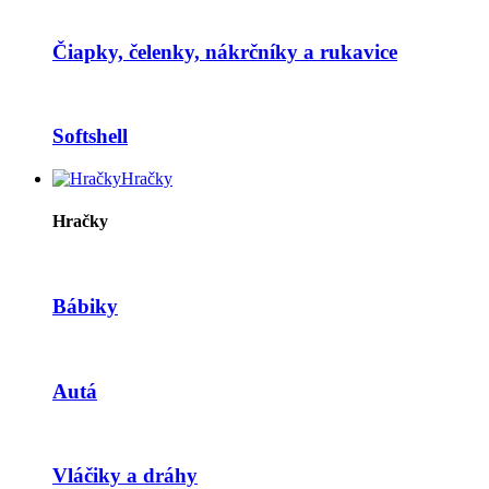
Čiapky, čelenky, nákrčníky a rukavice
Softshell
Hračky
Hračky
Bábiky
Autá
Vláčiky a dráhy