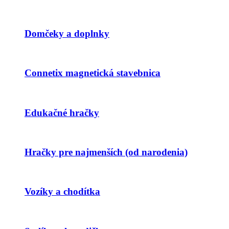
Domčeky a doplnky
Connetix magnetická stavebnica
Edukačné hračky
Hračky pre najmenších (od narodenia)
Vozíky a chodítka