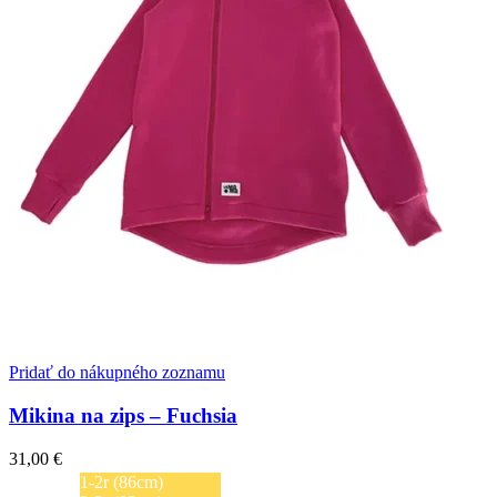
stránke
produktu.
Pridať do nákupného zoznamu
Mikina na zips – Fuchsia
31,00
€
1-2r (86cm)