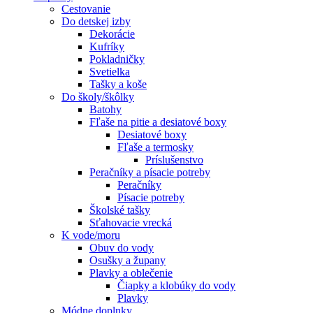
Cestovanie
Do detskej izby
Dekorácie
Kufríky
Pokladničky
Svetielka
Tašky a koše
Do školy/škôlky
Batohy
Fľaše na pitie a desiatové boxy
Desiatové boxy
Fľaše a termosky
Príslušenstvo
Peračníky a písacie potreby
Peračníky
Písacie potreby
Školské tašky
Sťahovacie vrecká
K vode/moru
Obuv do vody
Osušky a župany
Plavky a oblečenie
Čiapky a klobúky do vody
Plavky
Módne doplnky