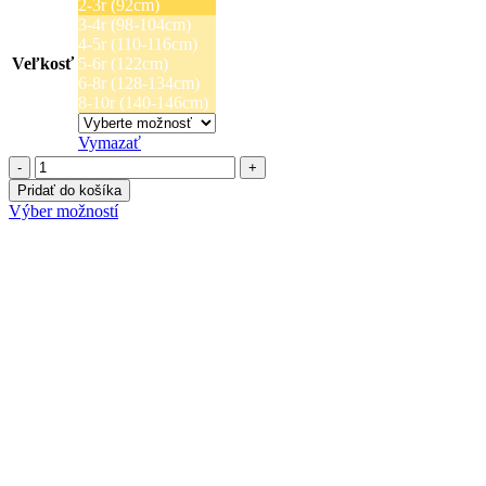
2-3r (92cm)
3-4r (98-104cm)
4-5r (110-116cm)
Veľkosť
5-6r (122cm)
6-8r (128-134cm)
8-10r (140-146cm)
Vymazať
množstvo
Mikina
Pridať do košíka
na
Tento
Výber možností
zips
produkt
-
má
Fuchsia
viacero
variantov.
Možnosti
si
môžete
vybrať
na
stránke
produktu.