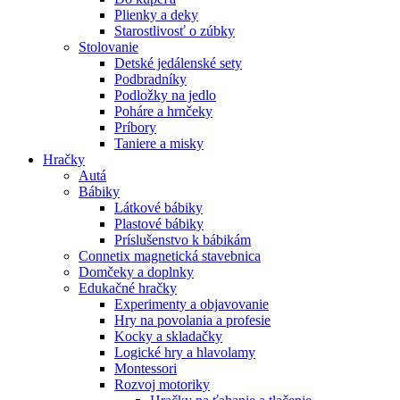
Plienky a deky
Starostlivosť o zúbky
Stolovanie
Detské jedálenské sety
Podbradníky
Podložky na jedlo
Poháre a hrnčeky
Príbory
Taniere a misky
Hračky
Autá
Bábiky
Látkové bábiky
Plastové bábiky
Príslušenstvo k bábikám
Connetix magnetická stavebnica
Domčeky a doplnky
Edukačné hračky
Experimenty a objavovanie
Hry na povolania a profesie
Kocky a skladačky
Logické hry a hlavolamy
Montessori
Rozvoj motoriky