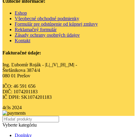
Užitočné informácie:
Eshop
Všeobecné obchodné podmienky
Formulár pre odstúpenie od kúpnej zmluvy
Reklamačný formulár
Zásady ochrany osobných údajov
Kontakt
Fakturačné údaje:
Ing. Ľubomír Roják - |L|_|V|_|H|_|M| -
Štefánikova 3874/4
080 01 Prešov
IČO: 46 591 656
DIČ: 1074201183
IČ DPH: SK1074201183
4r3s
2024
Vyberte kategóriu
Doplnky