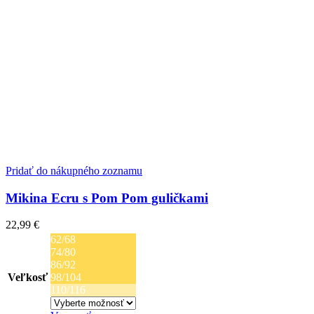
Pridať do nákupného zoznamu
Mikina Ecru s Pom Pom guličkami
22,99
€
62/68
74/80
86/92
Veľkosť
98/104
110/116