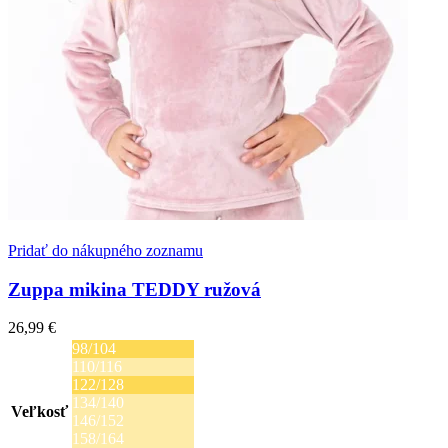
Pridať do nákupného zoznamu
Zuppa mikina TEDDY ružová
26,99
€
98/104
110/116
122/128
134/140
Veľkosť
146/152
158/164