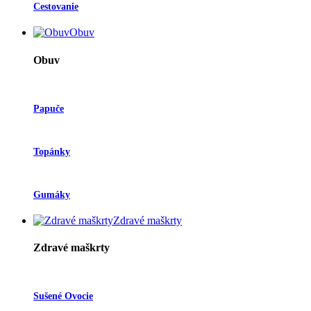
Cestovanie
Obuv
Obuv
Papuče
Topánky
Gumáky
Zdravé maškrty
Zdravé maškrty
Sušené Ovocie