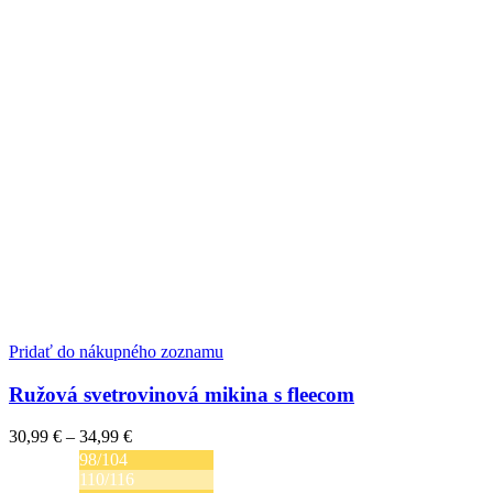
stránke
produktu.
Pridať do nákupného zoznamu
Ružová svetrovinová mikina s fleecom
Price
30,99
€
–
34,99
€
range:
98/104
30,99 €
110/116