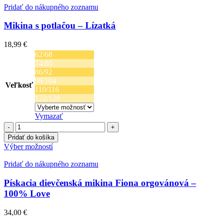
Zajačik
viacero
Pridať do nákupného zoznamu
variantov.
Možnosti
Mikina s potlačou – Lízatká
si
môžete
18,99
€
vybrať
62/68
na
74/80
stránke
86/92
produktu.
98/104
Veľkosť
110/116
122/128
Vymazať
množstvo
Mikina
Pridať do košíka
s
Tento
Výber možností
potlačou
produkt
-
má
Pridať do nákupného zoznamu
Lízatká
viacero
variantov.
Pískacia dievčenská mikina Fiona orgovánová –
Možnosti
100% Love
si
môžete
34,00
€
vybrať