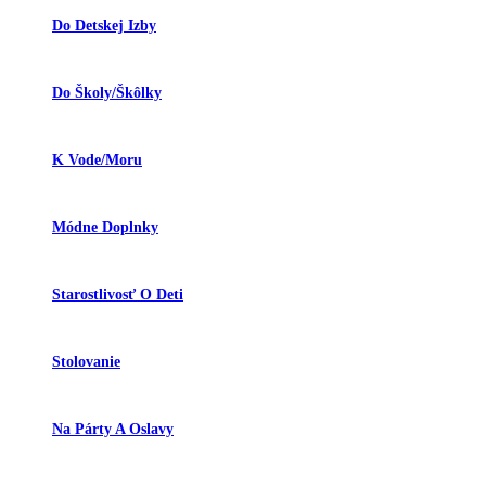
Do Detskej Izby
Do Školy/škôlky
K Vode/moru
Módne Doplnky
Starostlivosť O Deti
Stolovanie
Na Párty A Oslavy