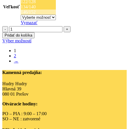
through
122/128
34,99 €
Veľkosť
134/140
146/152
Vymazať
množstvo
Ružová
Pridať do košíka
svetrovinová
Tento
Výber možností
mikina
produkt
s
1
má
fleecom
2
viacero
→
variantov.
Možnosti
si
Kamenná predajňa:
môžete
vybrať
Hudry Hudry
na
Hlavná 39
stránke
080 01 Prešov
produktu.
Otváracie hodiny:
PO – PIA : 9:00 – 17:00
SO – NE : zatvorené