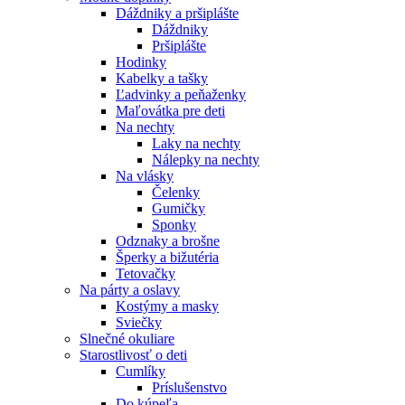
Dáždniky a pršiplášte
Dáždniky
Pršiplášte
Hodinky
Kabelky a tašky
Ľadvinky a peňaženky
Maľovátka pre deti
Na nechty
Laky na nechty
Nálepky na nechty
Na vlásky
Čelenky
Gumičky
Sponky
Odznaky a brošne
Šperky a bižutéria
Tetovačky
Na párty a oslavy
Kostýmy a masky
Sviečky
Slnečné okuliare
Starostlivosť o deti
Cumlíky
Príslušenstvo
Do kúpeľa