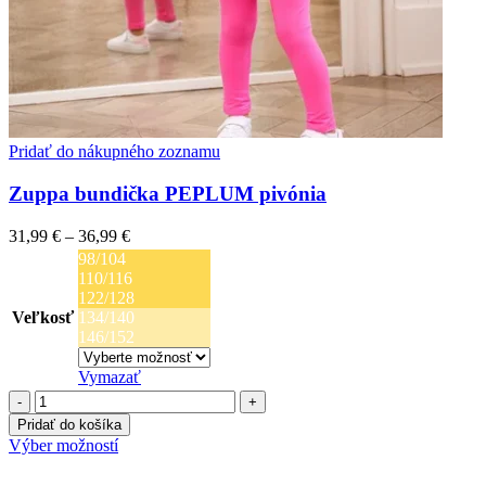
Pridať do nákupného zoznamu
Zuppa bundička PEPLUM pivónia
Price
31,99
€
–
36,99
€
range:
98/104
31,99 €
110/116
through
122/128
36,99 €
Veľkosť
134/140
146/152
Vymazať
množstvo
Zuppa
Pridať do košíka
bundička
Tento
Výber možností
PEPLUM
produkt
pivónia
má