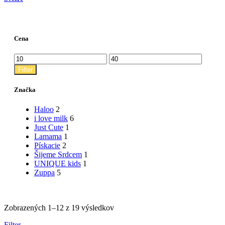
Cena
Minimálna
Maximálna
cena
cena
Filter
Značka
Haloo
2
i love milk
6
Just Cute
1
Lamama
1
Pískacie
2
Šijeme Srdcem
1
UNIQUE kids
1
Zuppa
5
Zoradené
Zobrazených 1–12 z 19 výsledkov
podľa
Filter