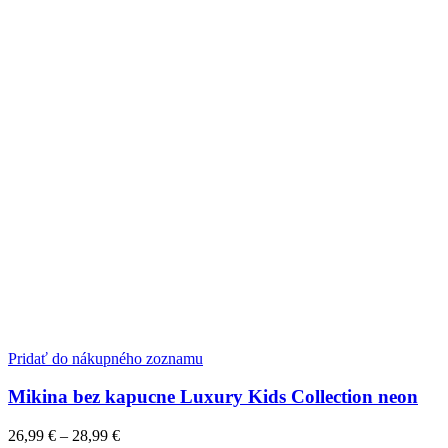
vybrať
na
stránke
produktu.
Pridať do nákupného zoznamu
Mikina bez kapucne Luxury Kids Collection neon
Price
26,99
€
–
28,99
€