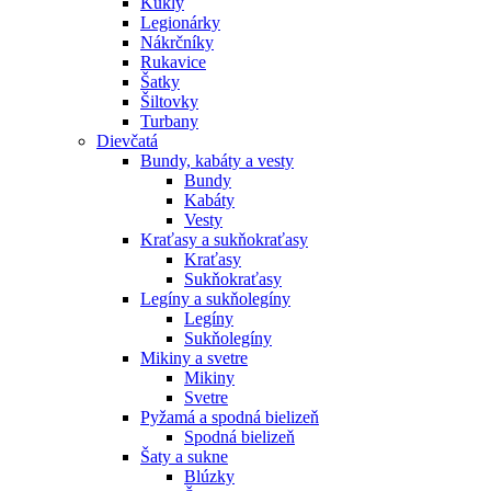
Kukly
Legionárky
Nákrčníky
Rukavice
Šatky
Šiltovky
Turbany
Dievčatá
Bundy, kabáty a vesty
Bundy
Kabáty
Vesty
Kraťasy a sukňokraťasy
Kraťasy
Sukňokraťasy
Legíny a sukňolegíny
Legíny
Sukňolegíny
Mikiny a svetre
Mikiny
Svetre
Pyžamá a spodná bielizeň
Spodná bielizeň
Šaty a sukne
Blúzky