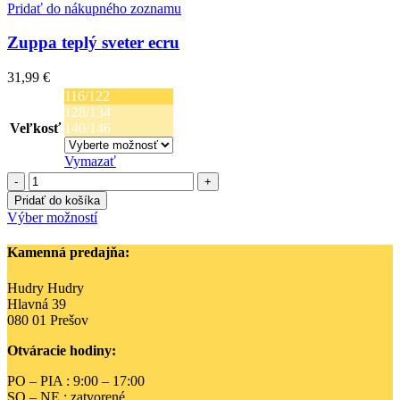
Pridať do nákupného zoznamu
Zuppa teplý sveter ecru
31,99
€
116/122
128/134
Veľkosť
140/146
Vymazať
množstvo
Zuppa
Pridať do košíka
teplý
Tento
Výber možností
sveter
produkt
ecru
má
Kamenná predajňa:
viacero
variantov.
Hudry Hudry
Možnosti
Hlavná 39
si
080 01 Prešov
môžete
vybrať
Otváracie hodiny:
na
stránke
PO – PIA : 9:00 – 17:00
produktu.
SO – NE : zatvorené