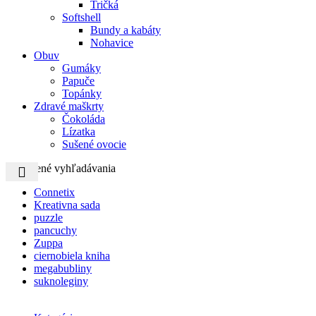
Tričká
Softshell
Bundy a kabáty
Nohavice
Obuv
Gumáky
Papuče
Topánky
Zdravé maškrty
Čokoláda
Lízatka
Sušené ovocie
Obľúbené vyhľadávania
Connetix
Kreativna sada
puzzle
pancuchy
Zuppa
ciernobiela kniha
megabubliny
suknoleginy