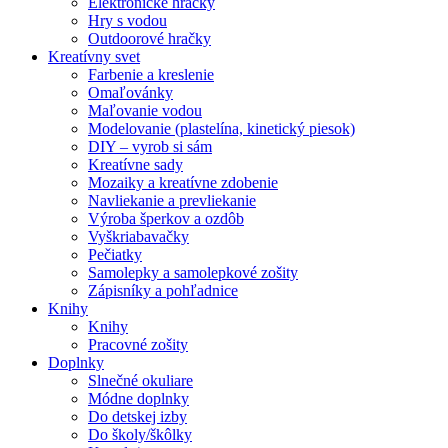
Elektronické hračky
Hry s vodou
Outdoorové hračky
Kreatívny svet
Farbenie a kreslenie
Omaľovánky
Maľovanie vodou
Modelovanie (plastelína, kinetický piesok)
DIY – vyrob si sám
Kreatívne sady
Mozaiky a kreatívne zdobenie
Navliekanie a prevliekanie
Výroba šperkov a ozdôb
Vyškriabavačky
Pečiatky
Samolepky a samolepkové zošity
Zápisníky a pohľadnice
Knihy
Knihy
Pracovné zošity
Doplnky
Slnečné okuliare
Módne doplnky
Do detskej izby
Do školy/škôlky