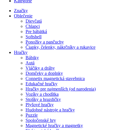
Kategórie
Značky
Oblečenie
Dievčatá
Chlapci
Pre bábätká
Softshell
Ponožky a pančuchy
Čiapky, čelenky, nákrčníky a rukavice
Hračky
Bábiky
Autá
Vláčiky a dráhy
Domčeky a doplnky
Connetix magnetická stavebnica
Edukačné hračky
Hračky pre najmenších (od narodenia)
Vozíky a chodítka
Stolíky a hrazdičky
Plyšové hračky
Hudobné nástroje a hračky
Puzzle
Spoločenské hry
Magnetické hračky a magnetky