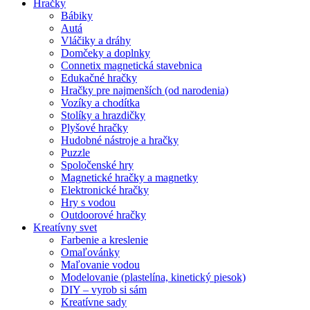
Hračky
Bábiky
Autá
Vláčiky a dráhy
Domčeky a doplnky
Connetix magnetická stavebnica
Edukačné hračky
Hračky pre najmenších (od narodenia)
Vozíky a chodítka
Stolíky a hrazdičky
Plyšové hračky
Hudobné nástroje a hračky
Puzzle
Spoločenské hry
Magnetické hračky a magnetky
Elektronické hračky
Hry s vodou
Outdoorové hračky
Kreatívny svet
Farbenie a kreslenie
Omaľovánky
Maľovanie vodou
Modelovanie (plastelína, kinetický piesok)
DIY – vyrob si sám
Kreatívne sady