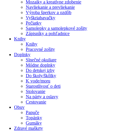
Mozaiky a kreatívne zdobenie
Navliekanie a prevliekanie
Výroba šperkov a ozdôb
Vyškriabavačky
Pečiatky
Samolepky a samolepkové zošity
Zápisníky a pohľadnice
Knihy
Knihy
Pracovné zošity
Doplnky
Slnečné okuliare
Módne doplnky
Do detskej izby
Do školy/škôlky
K vode/moru
Starostlivosť o deti
Stolovanie
Na párty a oslavy
Cestovanie
Obuv
Papuče
Topánky
Gumáky
Zdravé maškrty