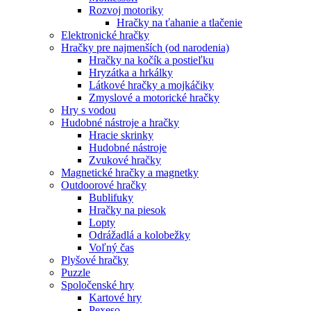
Rozvoj motoriky
Hračky na ťahanie a tlačenie
Elektronické hračky
Hračky pre najmenších (od narodenia)
Hračky na kočík a postieľku
Hryzátka a hrkálky
Látkové hračky a mojkáčiky
Zmyslové a motorické hračky
Hry s vodou
Hudobné nástroje a hračky
Hracie skrinky
Hudobné nástroje
Zvukové hračky
Magnetické hračky a magnetky
Outdoorové hračky
Bublifuky
Hračky na piesok
Lopty
Odrážadlá a kolobežky
Voľný čas
Plyšové hračky
Puzzle
Spoločenské hry
Kartové hry
Pexeso