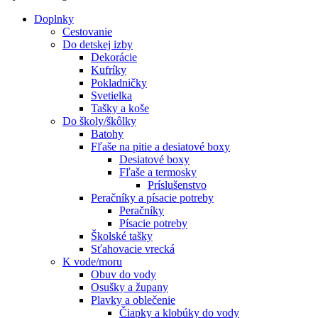
Doplnky
Cestovanie
Do detskej izby
Dekorácie
Kufríky
Pokladničky
Svetielka
Tašky a koše
Do školy/škôlky
Batohy
Fľaše na pitie a desiatové boxy
Desiatové boxy
Fľaše a termosky
Príslušenstvo
Peračníky a písacie potreby
Peračníky
Písacie potreby
Školské tašky
Sťahovacie vrecká
K vode/moru
Obuv do vody
Osušky a župany
Plavky a oblečenie
Čiapky a klobúky do vody