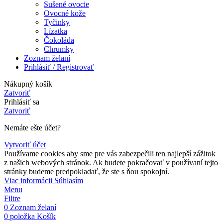
Sušené ovocie
Ovocné kože
Tyčinky
Lízatka
Čokoláda
Chrumky
Zoznam želaní
Prihlásiť / Registrovať
Nákupný košík
Zatvoriť
Prihlásiť sa
Zatvoriť
Nemáte ešte účet?
Vytvoriť účet
Používame cookies aby sme pre vás zabezpečili ten najlepší zážitok
z našich webových stránok. Ak budete pokračovať v používaní tejto
stránky budeme predpokladať, že ste s ňou spokojní.
Viac
Viac informácii
Súhlasím
informácii
Menu
Filtre
0
Zoznam želaní
0
položka
Košík