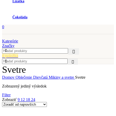
Lízatka
Čokoláda
0
Kategórie
Značky
0
položka
Svetre
Domov
Oblečenie
Dievčatá
Mikiny a svetre
Svetre
Zobrazený jediný výsledok
Filter
Zobraziť
9
12
18
24