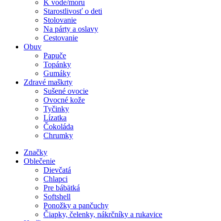
K vode/moru
Starostlivosť o deti
Stolovanie
Na párty a oslavy
Cestovanie
Obuv
Papuče
Topánky
Gumáky
Zdravé maškrty
Sušené ovocie
Ovocné kože
Tyčinky
Lízatka
Čokoláda
Chrumky
Značky
Oblečenie
Dievčatá
Chlapci
Pre bábätká
Softshell
Ponožky a pančuchy
Čiapky, čelenky, nákrčníky a rukavice