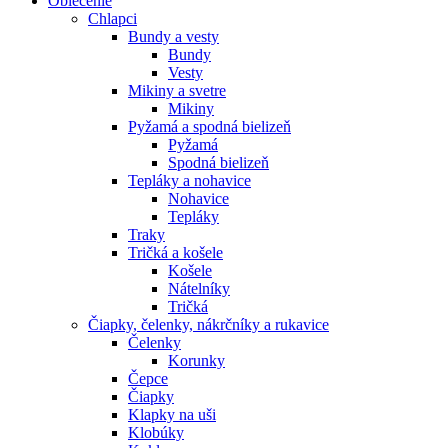
Oblečenie
Chlapci
Bundy a vesty
Bundy
Vesty
Mikiny a svetre
Mikiny
Pyžamá a spodná bielizeň
Pyžamá
Spodná bielizeň
Tepláky a nohavice
Nohavice
Tepláky
Traky
Tričká a košele
Košele
Nátelníky
Tričká
Čiapky, čelenky, nákrčníky a rukavice
Čelenky
Korunky
Čepce
Čiapky
Klapky na uši
Klobúky