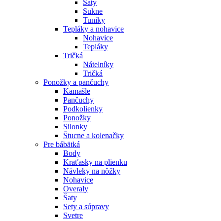
Šaty
Sukne
Tuniky
Tepláky a nohavice
Nohavice
Tepláky
Tričká
Nátelníky
Tričká
Ponožky a pančuchy
Kamašle
Pančuchy
Podkolienky
Ponožky
Silonky
Štucne a kolenačky
Pre bábätká
Body
Kraťasky na plienku
Návleky na nôžky
Nohavice
Overaly
Šaty
Sety a súpravy
Svetre