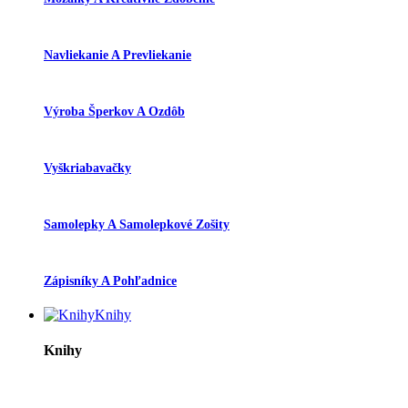
Navliekanie A Prevliekanie
Výroba Šperkov A Ozdôb
Vyškriabavačky
Samolepky A Samolepkové Zošity
Zápisníky A Pohľadnice
Knihy
Knihy