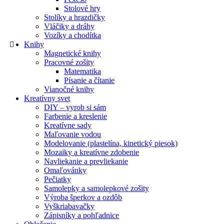
Stolové hry
Stolíky a hrazdičky
Vláčiky a dráhy
Vozíky a chodítka
Knihy
Magnetické knihy
Pracovné zošity
Matematika
Písanie a čítanie
Vianočné knihy
Kreatívny svet
DIY – vyrob si sám
Farbenie a kreslenie
Kreatívne sady
Maľovanie vodou
Modelovanie (plastelína, kinetický piesok)
Mozaiky a kreatívne zdobenie
Navliekanie a prevliekanie
Omaľovánky
Pečiatky
Samolepky a samolepkové zošity
Výroba šperkov a ozdôb
Vyškriabavačky
Zápisníky a pohľadnice