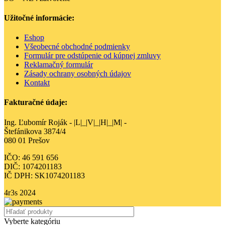
Užitočné informácie:
Eshop
Všeobecné obchodné podmienky
Formulár pre odstúpenie od kúpnej zmluvy
Reklamačný formulár
Zásady ochrany osobných údajov
Kontakt
Fakturačné údaje:
Ing. Ľubomír Roják - |L|_|V|_|H|_|M| -
Štefánikova 3874/4
080 01 Prešov
IČO: 46 591 656
DIČ: 1074201183
IČ DPH: SK1074201183
4r3s
2024
Vyberte kategóriu