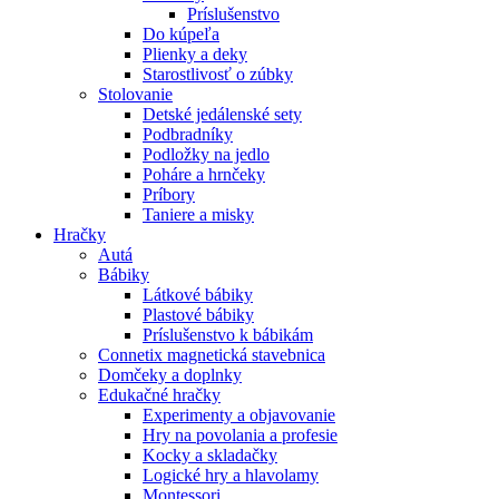
Príslušenstvo
Do kúpeľa
Plienky a deky
Starostlivosť o zúbky
Stolovanie
Detské jedálenské sety
Podbradníky
Podložky na jedlo
Poháre a hrnčeky
Príbory
Taniere a misky
Hračky
Autá
Bábiky
Látkové bábiky
Plastové bábiky
Príslušenstvo k bábikám
Connetix magnetická stavebnica
Domčeky a doplnky
Edukačné hračky
Experimenty a objavovanie
Hry na povolania a profesie
Kocky a skladačky
Logické hry a hlavolamy
Montessori