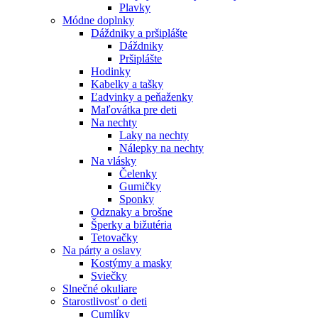
Plavky
Módne doplnky
Dáždniky a pršiplášte
Dáždniky
Pršiplášte
Hodinky
Kabelky a tašky
Ľadvinky a peňaženky
Maľovátka pre deti
Na nechty
Laky na nechty
Nálepky na nechty
Na vlásky
Čelenky
Gumičky
Sponky
Odznaky a brošne
Šperky a bižutéria
Tetovačky
Na párty a oslavy
Kostýmy a masky
Sviečky
Slnečné okuliare
Starostlivosť o deti
Cumlíky