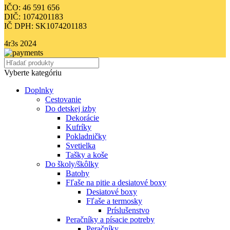
IČO: 46 591 656
DIČ: 1074201183
IČ DPH: SK1074201183
4r3s
2024
Vyberte kategóriu
Doplnky
Cestovanie
Do detskej izby
Dekorácie
Kufríky
Pokladničky
Svetielka
Tašky a koše
Do školy/škôlky
Batohy
Fľaše na pitie a desiatové boxy
Desiatové boxy
Fľaše a termosky
Príslušenstvo
Peračníky a písacie potreby
Peračníky