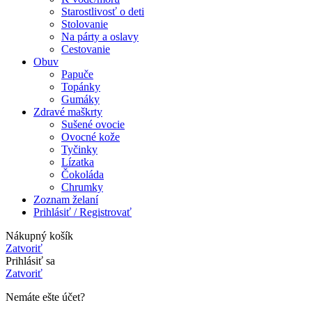
Starostlivosť o deti
Stolovanie
Na párty a oslavy
Cestovanie
Obuv
Papuče
Topánky
Gumáky
Zdravé maškrty
Sušené ovocie
Ovocné kože
Tyčinky
Lízatka
Čokoláda
Chrumky
Zoznam želaní
Prihlásiť / Registrovať
Nákupný košík
Zatvoriť
Prihlásiť sa
Zatvoriť
Nemáte ešte účet?