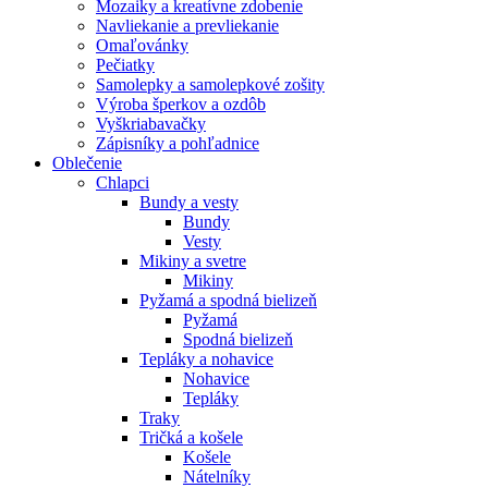
Mozaiky a kreatívne zdobenie
Navliekanie a prevliekanie
Omaľovánky
Pečiatky
Samolepky a samolepkové zošity
Výroba šperkov a ozdôb
Vyškriabavačky
Zápisníky a pohľadnice
Oblečenie
Chlapci
Bundy a vesty
Bundy
Vesty
Mikiny a svetre
Mikiny
Pyžamá a spodná bielizeň
Pyžamá
Spodná bielizeň
Tepláky a nohavice
Nohavice
Tepláky
Traky
Tričká a košele
Košele
Nátelníky