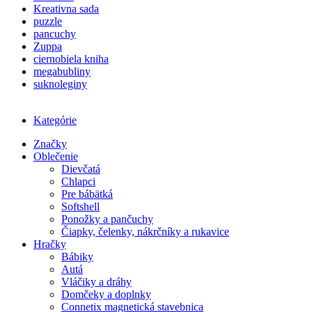
Kreativna sada
puzzle
pancuchy
Zuppa
ciernobiela kniha
megabubliny
suknoleginy
Kategórie
Značky
Oblečenie
Dievčatá
Chlapci
Pre bábätká
Softshell
Ponožky a pančuchy
Čiapky, čelenky, nákrčníky a rukavice
Hračky
Bábiky
Autá
Vláčiky a dráhy
Domčeky a doplnky
Connetix magnetická stavebnica