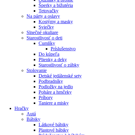
Šperky a bižutéria
Tetovačky
Na párty a oslavy
Kostýmy a masky
Sviečky
Slnečné okuliare
Starostlivosť o deti
Cumlíky
Príslušenstvo
Do kúpeľa
Plienky a deky
Starostlivosť o zúbky
Stolovanie
Detské jedálenské sety
Podbradníky
Podložky na jedlo
Poháre a hrnčeky
Príbory
Taniere a misky
Hračky
Autá
Bábiky
Látkové bábiky
Plastové bábiky