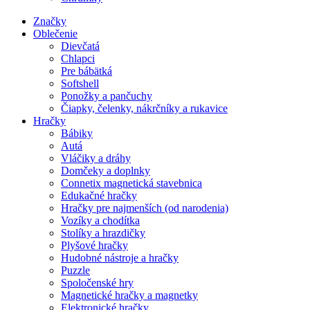
Značky
Oblečenie
Dievčatá
Chlapci
Pre bábätká
Softshell
Ponožky a pančuchy
Čiapky, čelenky, nákrčníky a rukavice
Hračky
Bábiky
Autá
Vláčiky a dráhy
Domčeky a doplnky
Connetix magnetická stavebnica
Edukačné hračky
Hračky pre najmenších (od narodenia)
Vozíky a chodítka
Stolíky a hrazdičky
Plyšové hračky
Hudobné nástroje a hračky
Puzzle
Spoločenské hry
Magnetické hračky a magnetky
Elektronické hračky