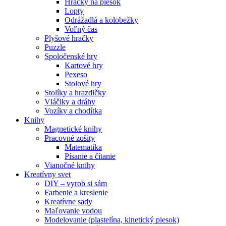
Hračky na piesok
Lopty
Odrážadlá a kolobežky
Voľný čas
Plyšové hračky
Puzzle
Spoločenské hry
Kartové hry
Pexeso
Stolové hry
Stolíky a hrazdičky
Vláčiky a dráhy
Vozíky a chodítka
Knihy
Magnetické knihy
Pracovné zošity
Matematika
Písanie a čítanie
Vianočné knihy
Kreatívny svet
DIY – vyrob si sám
Farbenie a kreslenie
Kreatívne sady
Maľovanie vodou
Modelovanie (plastelína, kinetický piesok)