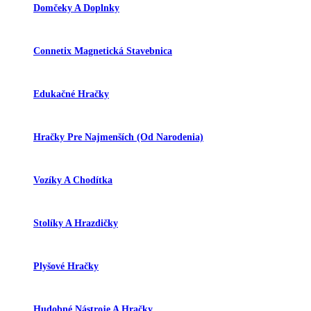
Domčeky A Doplnky
Connetix Magnetická Stavebnica
Edukačné Hračky
Hračky Pre Najmenších (od Narodenia)
Vozíky A Chodítka
Stolíky A Hrazdičky
Plyšové Hračky
Hudobné Nástroje A Hračky