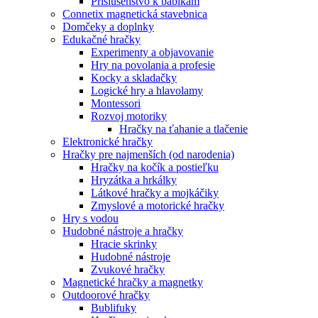
Príslušenstvo k bábikám
Connetix magnetická stavebnica
Domčeky a doplnky
Edukačné hračky
Experimenty a objavovanie
Hry na povolania a profesie
Kocky a skladačky
Logické hry a hlavolamy
Montessori
Rozvoj motoriky
Hračky na ťahanie a tlačenie
Elektronické hračky
Hračky pre najmenších (od narodenia)
Hračky na kočík a postieľku
Hryzátka a hrkálky
Látkové hračky a mojkáčiky
Zmyslové a motorické hračky
Hry s vodou
Hudobné nástroje a hračky
Hracie skrinky
Hudobné nástroje
Zvukové hračky
Magnetické hračky a magnetky
Outdoorové hračky
Bublifuky