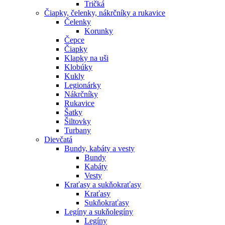
Tričká
Čiapky, čelenky, nákrčníky a rukavice
Čelenky
Korunky
Čepce
Čiapky
Klapky na uši
Klobúky
Kukly
Legionárky
Nákrčníky
Rukavice
Šatky
Šiltovky
Turbany
Dievčatá
Bundy, kabáty a vesty
Bundy
Kabáty
Vesty
Kraťasy a sukňokraťasy
Kraťasy
Sukňokraťasy
Legíny a sukňolegíny
Legíny