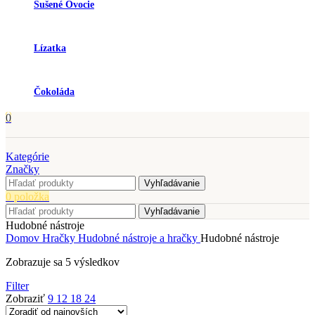
Sušené Ovocie
Lízatka
Čokoláda
0
Kategórie
Značky
Vyhľadávanie
0
položka
Vyhľadávanie
Hudobné nástroje
Domov
Hračky
Hudobné nástroje a hračky
Hudobné nástroje
Zoradené
Zobrazuje sa 5 výsledkov
podľa
Filter
najnovších
Zobraziť
9
12
18
24