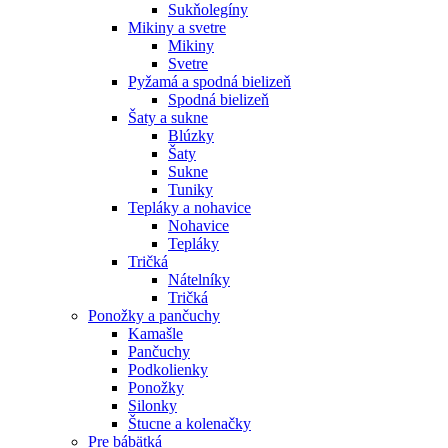
Sukňolegíny
Mikiny a svetre
Mikiny
Svetre
Pyžamá a spodná bielizeň
Spodná bielizeň
Šaty a sukne
Blúzky
Šaty
Sukne
Tuniky
Tepláky a nohavice
Nohavice
Tepláky
Tričká
Nátelníky
Tričká
Ponožky a pančuchy
Kamašle
Pančuchy
Podkolienky
Ponožky
Silonky
Štucne a kolenačky
Pre bábätká