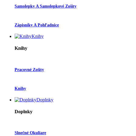
Samolepky A Samolepkové Zošity
Zápisníky A Pohľadnice
Knihy
Knihy
Pracovné Zošity
Knihy
Doplnky
Doplnky
Slnečné Okuliare