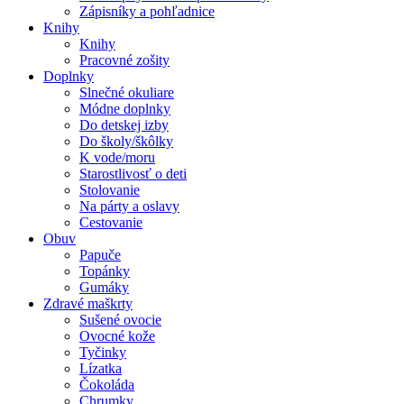
Zápisníky a pohľadnice
Knihy
Knihy
Pracovné zošity
Doplnky
Slnečné okuliare
Módne doplnky
Do detskej izby
Do školy/škôlky
K vode/moru
Starostlivosť o deti
Stolovanie
Na párty a oslavy
Cestovanie
Obuv
Papuče
Topánky
Gumáky
Zdravé maškrty
Sušené ovocie
Ovocné kože
Tyčinky
Lízatka
Čokoláda
Chrumky