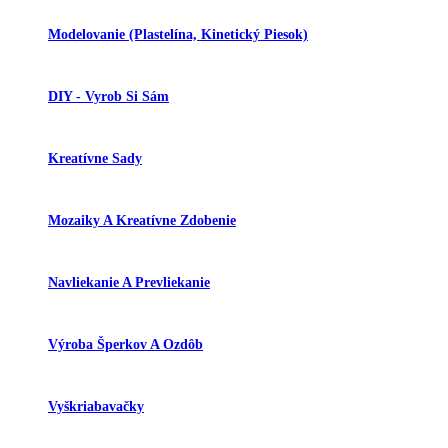
Modelovanie (plastelína, Kinetický Piesok)
DIY - Vyrob Si Sám
Kreatívne Sady
Mozaiky A Kreatívne Zdobenie
Navliekanie A Prevliekanie
Výroba Šperkov A Ozdôb
Vyškriabavačky