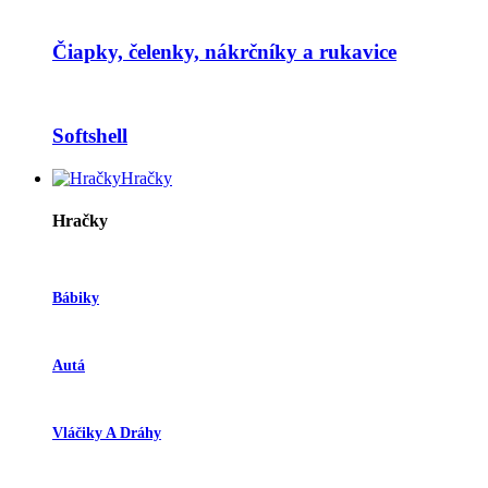
Čiapky, čelenky, nákrčníky a rukavice
Softshell
Hračky
Hračky
Bábiky
Autá
Vláčiky A Dráhy