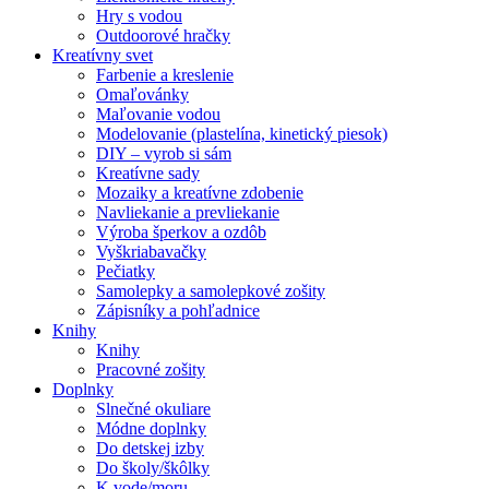
Hry s vodou
Outdoorové hračky
Kreatívny svet
Farbenie a kreslenie
Omaľovánky
Maľovanie vodou
Modelovanie (plastelína, kinetický piesok)
DIY – vyrob si sám
Kreatívne sady
Mozaiky a kreatívne zdobenie
Navliekanie a prevliekanie
Výroba šperkov a ozdôb
Vyškriabavačky
Pečiatky
Samolepky a samolepkové zošity
Zápisníky a pohľadnice
Knihy
Knihy
Pracovné zošity
Doplnky
Slnečné okuliare
Módne doplnky
Do detskej izby
Do školy/škôlky
K vode/moru