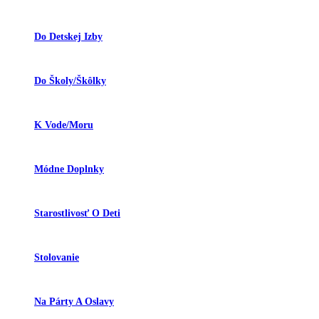
Do Detskej Izby
Do Školy/škôlky
K Vode/moru
Módne Doplnky
Starostlivosť O Deti
Stolovanie
Na Párty A Oslavy