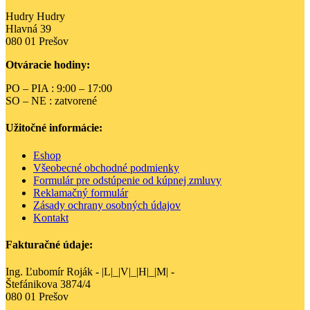
Hudry Hudry
Hlavná 39
080 01 Prešov
Otváracie hodiny:
PO – PIA : 9:00 – 17:00
SO – NE : zatvorené
Užitočné informácie:
Eshop
Všeobecné obchodné podmienky
Formulár pre odstúpenie od kúpnej zmluvy
Reklamačný formulár
Zásady ochrany osobných údajov
Kontakt
Fakturačné údaje:
Ing. Ľubomír Roják - |L|_|V|_|H|_|M| -
Štefánikova 3874/4
080 01 Prešov