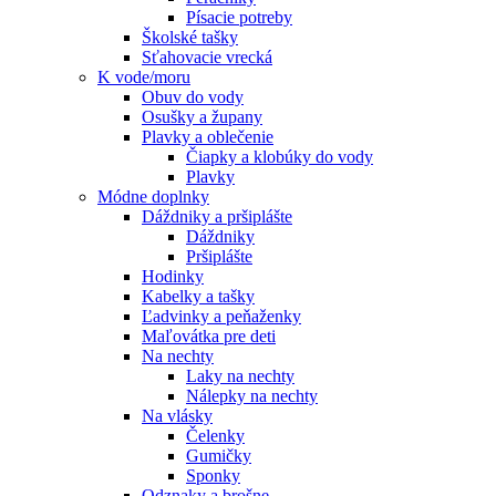
Písacie potreby
Školské tašky
Sťahovacie vrecká
K vode/moru
Obuv do vody
Osušky a župany
Plavky a oblečenie
Čiapky a klobúky do vody
Plavky
Módne doplnky
Dáždniky a pršiplášte
Dáždniky
Pršiplášte
Hodinky
Kabelky a tašky
Ľadvinky a peňaženky
Maľovátka pre deti
Na nechty
Laky na nechty
Nálepky na nechty
Na vlásky
Čelenky
Gumičky
Sponky
Odznaky a brošne