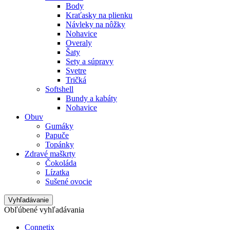
Body
Kraťasky na plienku
Návleky na nôžky
Nohavice
Overaly
Šaty
Sety a súpravy
Svetre
Tričká
Softshell
Bundy a kabáty
Nohavice
Obuv
Gumáky
Papuče
Topánky
Zdravé maškrty
Čokoláda
Lízatka
Sušené ovocie
Vyhľadávanie
Obľúbené vyhľadávania
Connetix