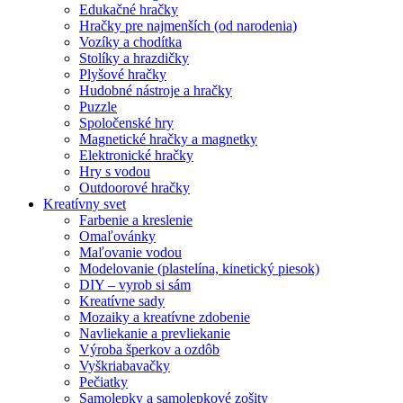
Edukačné hračky
Hračky pre najmenších (od narodenia)
Vozíky a chodítka
Stolíky a hrazdičky
Plyšové hračky
Hudobné nástroje a hračky
Puzzle
Spoločenské hry
Magnetické hračky a magnetky
Elektronické hračky
Hry s vodou
Outdoorové hračky
Kreatívny svet
Farbenie a kreslenie
Omaľovánky
Maľovanie vodou
Modelovanie (plastelína, kinetický piesok)
DIY – vyrob si sám
Kreatívne sady
Mozaiky a kreatívne zdobenie
Navliekanie a prevliekanie
Výroba šperkov a ozdôb
Vyškriabavačky
Pečiatky
Samolepky a samolepkové zošity