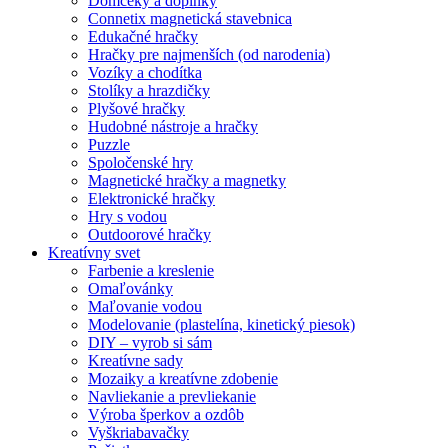
Domčeky a doplnky
Connetix magnetická stavebnica
Edukačné hračky
Hračky pre najmenších (od narodenia)
Vozíky a chodítka
Stolíky a hrazdičky
Plyšové hračky
Hudobné nástroje a hračky
Puzzle
Spoločenské hry
Magnetické hračky a magnetky
Elektronické hračky
Hry s vodou
Outdoorové hračky
Kreatívny svet
Farbenie a kreslenie
Omaľovánky
Maľovanie vodou
Modelovanie (plastelína, kinetický piesok)
DIY – vyrob si sám
Kreatívne sady
Mozaiky a kreatívne zdobenie
Navliekanie a prevliekanie
Výroba šperkov a ozdôb
Vyškriabavačky