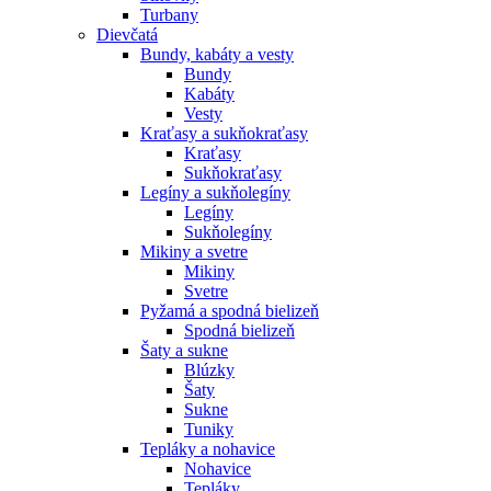
Turbany
Dievčatá
Bundy, kabáty a vesty
Bundy
Kabáty
Vesty
Kraťasy a sukňokraťasy
Kraťasy
Sukňokraťasy
Legíny a sukňolegíny
Legíny
Sukňolegíny
Mikiny a svetre
Mikiny
Svetre
Pyžamá a spodná bielizeň
Spodná bielizeň
Šaty a sukne
Blúzky
Šaty
Sukne
Tuniky
Tepláky a nohavice
Nohavice
Tepláky