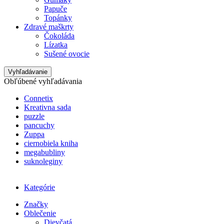
Papuče
Topánky
Zdravé maškrty
Čokoláda
Lízatka
Sušené ovocie
Vyhľadávanie
Obľúbené vyhľadávania
Connetix
Kreativna sada
puzzle
pancuchy
Zuppa
ciernobiela kniha
megabubliny
suknoleginy
Kategórie
Značky
Oblečenie
Dievčatá