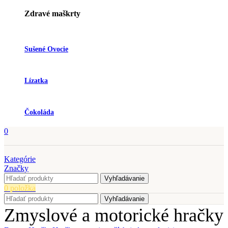
Zdravé maškrty
Sušené Ovocie
Lízatka
Čokoláda
0
Kategórie
Značky
Vyhľadávanie
0
položka
Vyhľadávanie
Zmyslové a motorické hračky