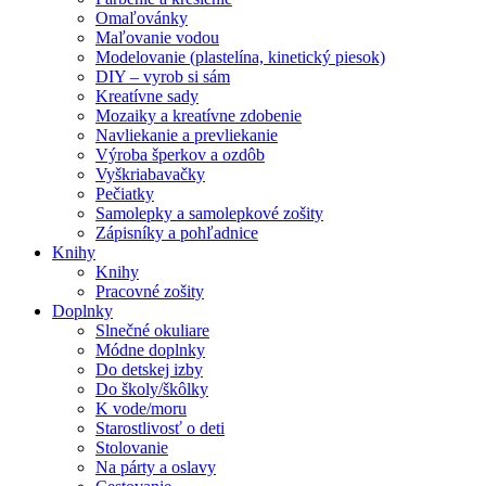
Omaľovánky
Maľovanie vodou
Modelovanie (plastelína, kinetický piesok)
DIY – vyrob si sám
Kreatívne sady
Mozaiky a kreatívne zdobenie
Navliekanie a prevliekanie
Výroba šperkov a ozdôb
Vyškriabavačky
Pečiatky
Samolepky a samolepkové zošity
Zápisníky a pohľadnice
Knihy
Knihy
Pracovné zošity
Doplnky
Slnečné okuliare
Módne doplnky
Do detskej izby
Do školy/škôlky
K vode/moru
Starostlivosť o deti
Stolovanie
Na párty a oslavy