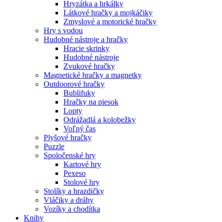
Hryzátka a hrkálky
Látkové hračky a mojkáčiky
Zmyslové a motorické hračky
Hry s vodou
Hudobné nástroje a hračky
Hracie skrinky
Hudobné nástroje
Zvukové hračky
Magnetické hračky a magnetky
Outdoorové hračky
Bublifuky
Hračky na piesok
Lopty
Odrážadlá a kolobežky
Voľný čas
Plyšové hračky
Puzzle
Spoločenské hry
Kartové hry
Pexeso
Stolové hry
Stolíky a hrazdičky
Vláčiky a dráhy
Vozíky a chodítka
Knihy