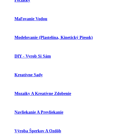
Pečiatky
Maľovanie Vodou
Modelovanie (plastelína, Kinetický Piesok)
DIY - Vyrob Si Sám
Kreatívne Sady
Mozaiky A Kreatívne Zdobenie
Navliekanie A Prevliekanie
Výroba Šperkov A Ozdôb