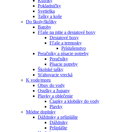
Kufríky
Pokladničky
Svetielka
Tašky a koše
Do školy/škôlky
Batohy
Fľaše na pitie a desiatové boxy
Desiatové boxy
Fľaše a termosky
Príslušenstvo
Peračníky a písacie potreby
Peračníky
Písacie potreby
Školské tašky
Sťahovacie vrecká
K vode/moru
Obuv do vody
Osušky a župany
Plavky a oblečenie
Čiapky a klobúky do vody
Plavky
Módne doplnky
Dáždniky a pršiplášte
Dáždniky
Pršiplášte