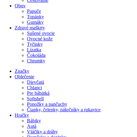
Cestovanie
Obuv
Papuče
Topánky
Gumáky
Zdravé maškrty
Sušené ovocie
Ovocné kože
Tyčinky
Lízatka
Čokoláda
Chrumky
Značky
Oblečenie
Dievčatá
Chlapci
Pre bábätká
Softshell
Ponožky a pančuchy
Čiapky, čelenky, nákrčníky a rukavice
Hračky
Bábiky
Autá
Vláčiky a dráhy