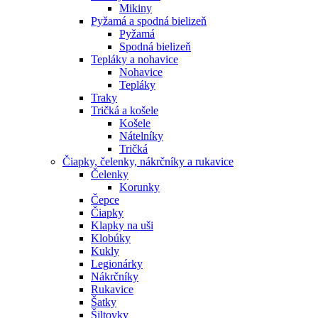
Mikiny
Pyžamá a spodná bielizeň
Pyžamá
Spodná bielizeň
Tepláky a nohavice
Nohavice
Tepláky
Traky
Tričká a košele
Košele
Nátelníky
Tričká
Čiapky, čelenky, nákrčníky a rukavice
Čelenky
Korunky
Čepce
Čiapky
Klapky na uši
Klobúky
Kukly
Legionárky
Nákrčníky
Rukavice
Šatky
Šiltovky