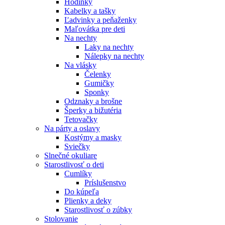
Hodinky
Kabelky a tašky
Ľadvinky a peňaženky
Maľovátka pre deti
Na nechty
Laky na nechty
Nálepky na nechty
Na vlásky
Čelenky
Gumičky
Sponky
Odznaky a brošne
Šperky a bižutéria
Tetovačky
Na párty a oslavy
Kostýmy a masky
Sviečky
Slnečné okuliare
Starostlivosť o deti
Cumlíky
Príslušenstvo
Do kúpeľa
Plienky a deky
Starostlivosť o zúbky
Stolovanie