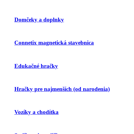
Domčeky a doplnky
Connetix magnetická stavebnica
Edukačné hračky
Hračky pre najmenších (od narodenia)
Vozíky a chodítka