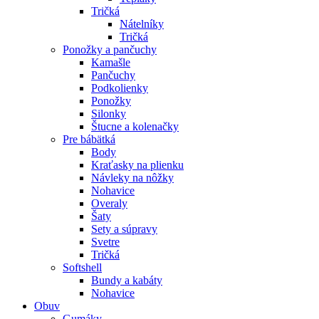
Tričká
Nátelníky
Tričká
Ponožky a pančuchy
Kamašle
Pančuchy
Podkolienky
Ponožky
Silonky
Štucne a kolenačky
Pre bábätká
Body
Kraťasky na plienku
Návleky na nôžky
Nohavice
Overaly
Šaty
Sety a súpravy
Svetre
Tričká
Softshell
Bundy a kabáty
Nohavice
Obuv
Gumáky