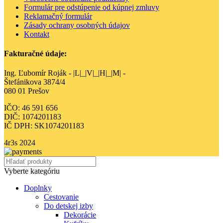
Formulár pre odstúpenie od kúpnej zmluvy
Reklamačný formulár
Zásady ochrany osobných údajov
Kontakt
Fakturačné údaje:
Ing. Ľubomír Roják - |L|_|V|_|H|_|M| -
Štefánikova 3874/4
080 01 Prešov
IČO: 46 591 656
DIČ: 1074201183
IČ DPH: SK1074201183
4r3s
2024
Vyberte kategóriu
Doplnky
Cestovanie
Do detskej izby
Dekorácie