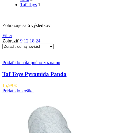
Taf Toys
1
Zoradené
Zobrazuje sa 6 výsledkov
podľa
Filter
najnovších
Zobraziť
9
12
18
24
Pridať do nákupného zoznamu
Taf Toys Pyramída Panda
15,99
€
Pridať do košíka