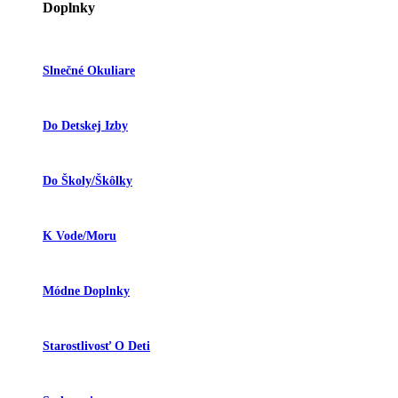
Doplnky
Slnečné Okuliare
Do Detskej Izby
Do Školy/škôlky
K Vode/moru
Módne Doplnky
Starostlivosť O Deti