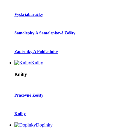
Vyškriabavačky
Samolepky A Samolepkové Zošity
Zápisníky A Pohľadnice
Knihy
Knihy
Pracovné Zošity
Knihy
Doplnky