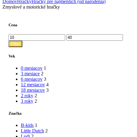
Domov
Hračky
Hračky pre najmenších (od narodenia)
Zmyslové a motorické hračky
Cena
Minimálna
Maximálna
cena
cena
Filter
Vek
0 mesiacov
1
3 mesiace
2
6 mesiacov
3
12 mesiacov
4
18 mesiacov
3
2 roky
2
3 roky
2
Značka
B-kids
1
Little Dutch
2
Ludi
2