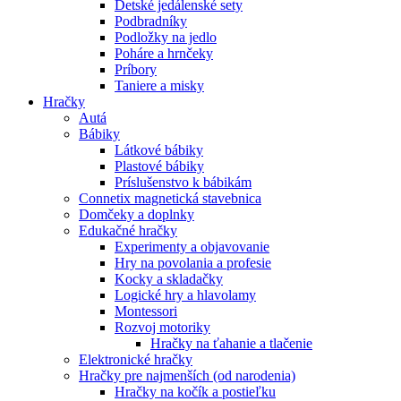
Detské jedálenské sety
Podbradníky
Podložky na jedlo
Poháre a hrnčeky
Príbory
Taniere a misky
Hračky
Autá
Bábiky
Látkové bábiky
Plastové bábiky
Príslušenstvo k bábikám
Connetix magnetická stavebnica
Domčeky a doplnky
Edukačné hračky
Experimenty a objavovanie
Hry na povolania a profesie
Kocky a skladačky
Logické hry a hlavolamy
Montessori
Rozvoj motoriky
Hračky na ťahanie a tlačenie
Elektronické hračky
Hračky pre najmenších (od narodenia)
Hračky na kočík a postieľku