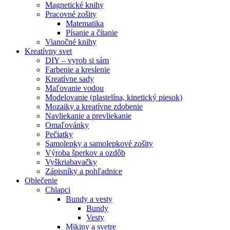
Magnetické knihy
Pracovné zošity
Matematika
Písanie a čítanie
Vianočné knihy
Kreatívny svet
DIY – vyrob si sám
Farbenie a kreslenie
Kreatívne sady
Maľovanie vodou
Modelovanie (plastelína, kinetický piesok)
Mozaiky a kreatívne zdobenie
Navliekanie a prevliekanie
Omaľovánky
Pečiatky
Samolepky a samolepkové zošity
Výroba šperkov a ozdôb
Vyškriabavačky
Zápisníky a pohľadnice
Oblečenie
Chlapci
Bundy a vesty
Bundy
Vesty
Mikiny a svetre