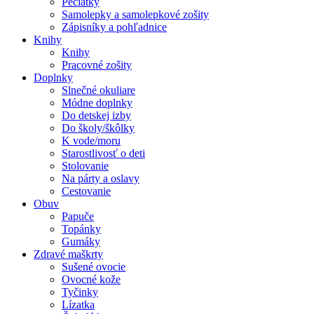
Pečiatky
Samolepky a samolepkové zošity
Zápisníky a pohľadnice
Knihy
Knihy
Pracovné zošity
Doplnky
Slnečné okuliare
Módne doplnky
Do detskej izby
Do školy/škôlky
K vode/moru
Starostlivosť o deti
Stolovanie
Na párty a oslavy
Cestovanie
Obuv
Papuče
Topánky
Gumáky
Zdravé maškrty
Sušené ovocie
Ovocné kože
Tyčinky
Lízatka