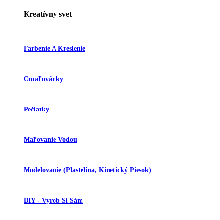
Kreatívny svet
Farbenie A Kreslenie
Omaľovánky
Pečiatky
Maľovanie Vodou
Modelovanie (plastelína, Kinetický Piesok)
DIY - Vyrob Si Sám