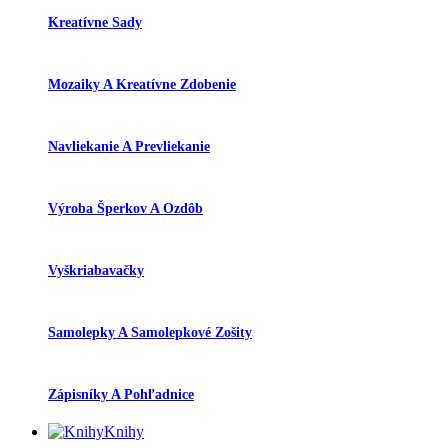
Kreatívne Sady
Mozaiky A Kreatívne Zdobenie
Navliekanie A Prevliekanie
Výroba Šperkov A Ozdôb
Vyškriabavačky
Samolepky A Samolepkové Zošity
Zápisníky A Pohľadnice
Knihy