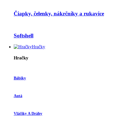
Čiapky, čelenky, nákrčníky a rukavice
Softshell
Hračky
Hračky
Bábiky
Autá
Vláčiky A Dráhy