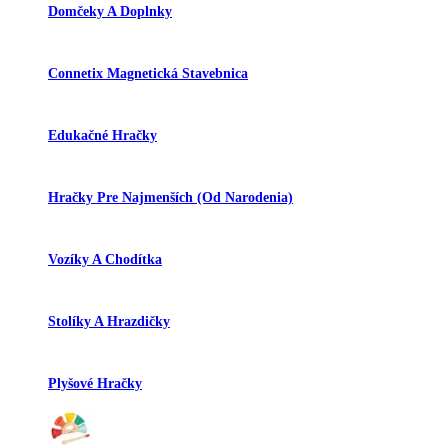
Domčeky A Doplnky
Connetix Magnetická Stavebnica
Edukačné Hračky
Hračky Pre Najmenších (od Narodenia)
Vozíky A Chodítka
Stolíky A Hrazdičky
Plyšové Hračky