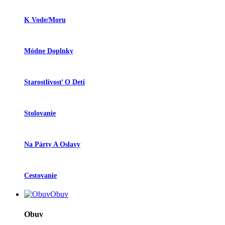
K Vode/moru
Módne Doplnky
Starostlivosť O Deti
Stolovanie
Na Párty A Oslavy
Cestovanie
Obuv
Obuv