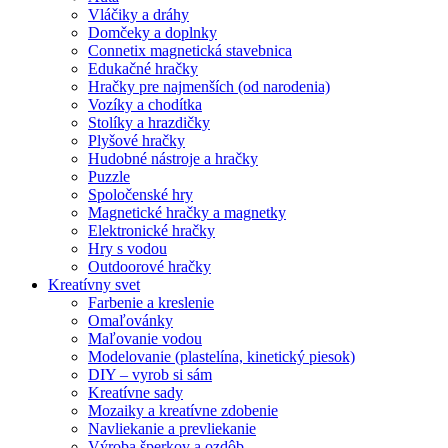
Vláčiky a dráhy
Domčeky a doplnky
Connetix magnetická stavebnica
Edukačné hračky
Hračky pre najmenších (od narodenia)
Vozíky a chodítka
Stolíky a hrazdičky
Plyšové hračky
Hudobné nástroje a hračky
Puzzle
Spoločenské hry
Magnetické hračky a magnetky
Elektronické hračky
Hry s vodou
Outdoorové hračky
Kreatívny svet
Farbenie a kreslenie
Omaľovánky
Maľovanie vodou
Modelovanie (plastelína, kinetický piesok)
DIY – vyrob si sám
Kreatívne sady
Mozaiky a kreatívne zdobenie
Navliekanie a prevliekanie
Výroba šperkov a ozdôb