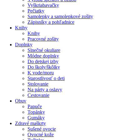
Vyškriabavačky
Pečiatky
Samolepky a samolepkové zošity
Zápisníky a pohľadnice
Knihy
Knihy
Pracovné zošity
Doplnky
Slnečné okuliare
Módne doplnky
Do detskej izby
Do školy/škôlky
K vode/moru
Starostlivosť o deti
Stolovanie
Na párty a oslavy
Cestovanie
Obuv
Papuče
Topánky
Gumáky
Zdravé maškrty
Sušené ovocie
Ovocné kože