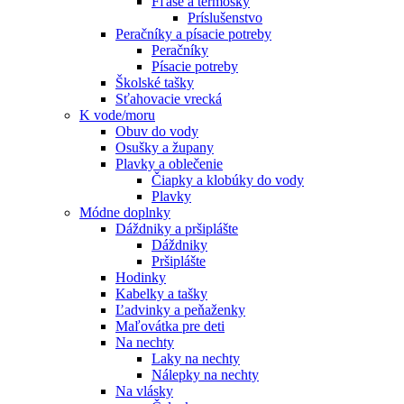
Fľaše a termosky
Príslušenstvo
Peračníky a písacie potreby
Peračníky
Písacie potreby
Školské tašky
Sťahovacie vrecká
K vode/moru
Obuv do vody
Osušky a župany
Plavky a oblečenie
Čiapky a klobúky do vody
Plavky
Módne doplnky
Dáždniky a pršiplášte
Dáždniky
Pršiplášte
Hodinky
Kabelky a tašky
Ľadvinky a peňaženky
Maľovátka pre deti
Na nechty
Laky na nechty
Nálepky na nechty
Na vlásky