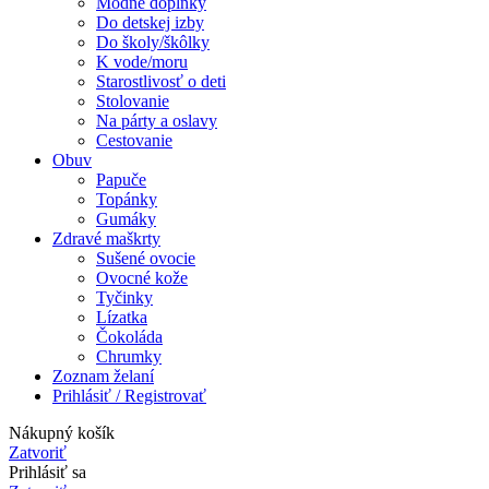
Módne doplnky
Do detskej izby
Do školy/škôlky
K vode/moru
Starostlivosť o deti
Stolovanie
Na párty a oslavy
Cestovanie
Obuv
Papuče
Topánky
Gumáky
Zdravé maškrty
Sušené ovocie
Ovocné kože
Tyčinky
Lízatka
Čokoláda
Chrumky
Zoznam želaní
Prihlásiť / Registrovať
Nákupný košík
Zatvoriť
Prihlásiť sa