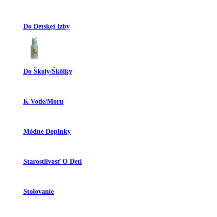
Do Detskej Izby
Do Školy/škôlky
K Vode/moru
Módne Doplnky
Starostlivosť O Deti
Stolovanie