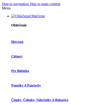
Skip to navigation
Skip to main content
Menu
Oblečenie
Oblečenie
Dievčatá
Chlapci
Pre Bábätká
Ponožky A Pančuchy
Čiapky, Čelenky, Nákrčníky A Rukavice