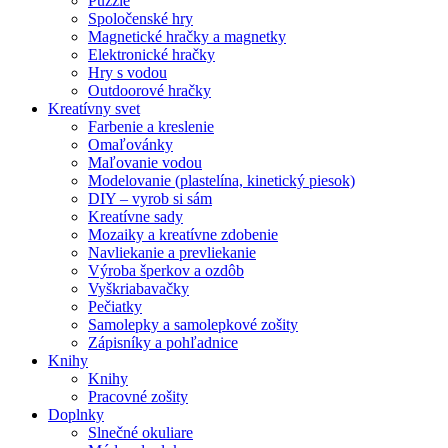
Puzzle
Spoločenské hry
Magnetické hračky a magnetky
Elektronické hračky
Hry s vodou
Outdoorové hračky
Kreatívny svet
Farbenie a kreslenie
Omaľovánky
Maľovanie vodou
Modelovanie (plastelína, kinetický piesok)
DIY – vyrob si sám
Kreatívne sady
Mozaiky a kreatívne zdobenie
Navliekanie a prevliekanie
Výroba šperkov a ozdôb
Vyškriabavačky
Pečiatky
Samolepky a samolepkové zošity
Zápisníky a pohľadnice
Knihy
Knihy
Pracovné zošity
Doplnky
Slnečné okuliare