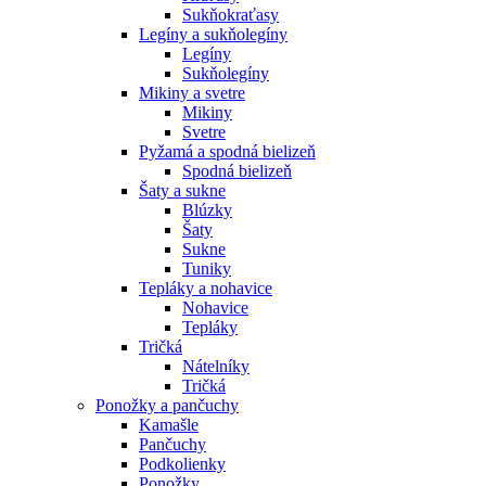
Sukňokraťasy
Legíny a sukňolegíny
Legíny
Sukňolegíny
Mikiny a svetre
Mikiny
Svetre
Pyžamá a spodná bielizeň
Spodná bielizeň
Šaty a sukne
Blúzky
Šaty
Sukne
Tuniky
Tepláky a nohavice
Nohavice
Tepláky
Tričká
Nátelníky
Tričká
Ponožky a pančuchy
Kamašle
Pančuchy
Podkolienky
Ponožky