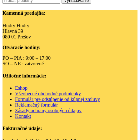
Vyhľadávanie
Kamenná predajňa:
Hudry Hudry
Hlavná 39
080 01 Prešov
Otváracie hodiny:
PO – PIA : 9:00 – 17:00
SO – NE : zatvorené
Užitočné informácie:
Eshop
Všeobecné obchodné podmienky
Formulár pre odstúpenie od kúpnej zmluvy
Reklamačný formulár
Zásady ochrany osobných údajov
Kontakt
Fakturačné údaje: