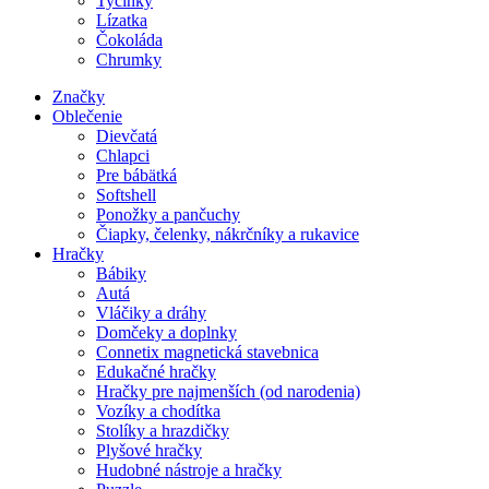
Tyčinky
Lízatka
Čokoláda
Chrumky
Značky
Oblečenie
Dievčatá
Chlapci
Pre bábätká
Softshell
Ponožky a pančuchy
Čiapky, čelenky, nákrčníky a rukavice
Hračky
Bábiky
Autá
Vláčiky a dráhy
Domčeky a doplnky
Connetix magnetická stavebnica
Edukačné hračky
Hračky pre najmenších (od narodenia)
Vozíky a chodítka
Stolíky a hrazdičky
Plyšové hračky
Hudobné nástroje a hračky