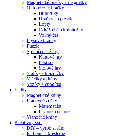
Magnetické hračky a magnetky
Outdoorové hračky
Bublifuky
Hračky na piesok
Lopty
Odrážadlá a kolobežky
Voľný čas
Plyšové hračky
Puzzle
Spoločenské hry
Kartové hry
Pexeso
Stolové hry
Stolíky a hrazdičky
Vláčiky a dráhy
Vozíky a chodítka
Knihy
Magnetické knihy
Pracovné zošity
Matematika
Písanie a čítanie
Vianočné knihy
Kreatívny svet
DIY – vyrob si sám
Farbenie a kreslenie