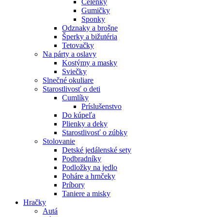
Čelenky
Gumičky
Sponky
Odznaky a brošne
Šperky a bižutéria
Tetovačky
Na párty a oslavy
Kostýmy a masky
Sviečky
Slnečné okuliare
Starostlivosť o deti
Cumlíky
Príslušenstvo
Do kúpeľa
Plienky a deky
Starostlivosť o zúbky
Stolovanie
Detské jedálenské sety
Podbradníky
Podložky na jedlo
Poháre a hrnčeky
Príbory
Taniere a misky
Hračky
Autá