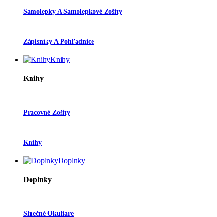
Samolepky A Samolepkové Zošity
Zápisníky A Pohľadnice
Knihy
Knihy
Pracovné Zošity
Knihy
Doplnky
Doplnky
Slnečné Okuliare