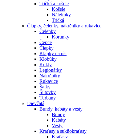
Tričká a košele
Košele
Nátelníky
Tričká
Čiapky, čelenky, nákrčníky a rukavice
Čelenky
Korunky
Čepce
Čiapky
Klapky na uši
Klobúky
Kukly
Legionárky
Nákrčníky
Rukavice
Šatky
Šiltovky
Turbany
Dievčatá
Bundy, kabáty a vesty
Bundy
Kabáty
Vesty
Kraťasy a sukňokraťasy
Kraťasy