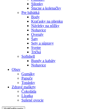
Silonky
Štucne a kolenačky
Pre bábätká
Body
Kraťasky na plienku
Návleky na nôžky
Nohavice
Overaly
Šaty
Sety a súpravy
Svetre
Tričká
Softshell
Bundy a kabáty
Nohavice
Obuv
Gumáky
Papuče
Topánky
Zdravé maškrty
Čokoláda
Lízatka
Sušené ovocie
Vyhľadávanie