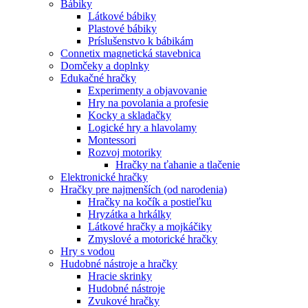
Bábiky
Látkové bábiky
Plastové bábiky
Príslušenstvo k bábikám
Connetix magnetická stavebnica
Domčeky a doplnky
Edukačné hračky
Experimenty a objavovanie
Hry na povolania a profesie
Kocky a skladačky
Logické hry a hlavolamy
Montessori
Rozvoj motoriky
Hračky na ťahanie a tlačenie
Elektronické hračky
Hračky pre najmenších (od narodenia)
Hračky na kočík a postieľku
Hryzátka a hrkálky
Látkové hračky a mojkáčiky
Zmyslové a motorické hračky
Hry s vodou
Hudobné nástroje a hračky
Hracie skrinky
Hudobné nástroje
Zvukové hračky