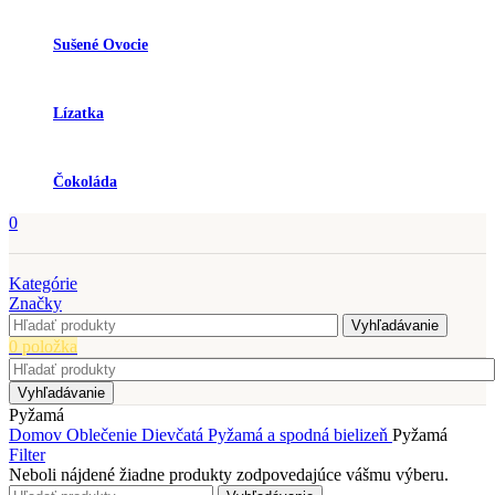
Sušené Ovocie
Lízatka
Čokoláda
0
Kategórie
Značky
Vyhľadávanie
0
položka
Vyhľadávanie
Pyžamá
Domov
Oblečenie
Dievčatá
Pyžamá a spodná bielizeň
Pyžamá
Filter
Neboli nájdené žiadne produkty zodpovedajúce vášmu výberu.