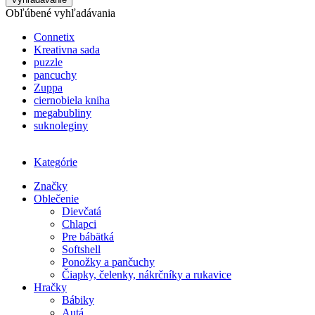
Obľúbené vyhľadávania
Connetix
Kreativna sada
puzzle
pancuchy
Zuppa
ciernobiela kniha
megabubliny
suknoleginy
Kategórie
Značky
Oblečenie
Dievčatá
Chlapci
Pre bábätká
Softshell
Ponožky a pančuchy
Čiapky, čelenky, nákrčníky a rukavice
Hračky
Bábiky
Autá