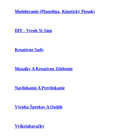
Modelovanie (plastelína, Kinetický Piesok)
DIY - Vyrob Si Sám
Kreatívne Sady
Mozaiky A Kreatívne Zdobenie
Navliekanie A Prevliekanie
Výroba Šperkov A Ozdôb
Vyškriabavačky