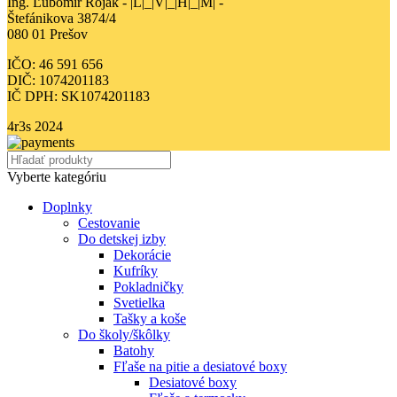
Ing. Ľubomír Roják - |L|_|V|_|H|_|M| -
Štefánikova 3874/4
080 01 Prešov
IČO: 46 591 656
DIČ: 1074201183
IČ DPH: SK1074201183
4r3s
2024
Vyberte kategóriu
Doplnky
Cestovanie
Do detskej izby
Dekorácie
Kufríky
Pokladničky
Svetielka
Tašky a koše
Do školy/škôlky
Batohy
Fľaše na pitie a desiatové boxy
Desiatové boxy