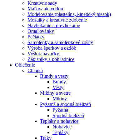
Kreatívne sady
Maľovanie vodou
Modelovanie (plastelína, kinetický piesok)
Mozaiky a kreatívne zdobenie
Navliekanie a prevliekanie
Omaľovánky
Pečiatky
Samolepky a samolepkové zošity
Výroba šperkov a ozdôb
Vyškriabavačky
Zápisníky a pohľadnice
Oblečenie
Chlapci
Bundy a vesty
Bundy
Vesty
Mikiny a svetre
Mikiny
Pyžamá a spodná bielizeň
Pyžamá
Spodná bielizeň
Tepláky a nohavice
Nohavice
Tepláky
Traky