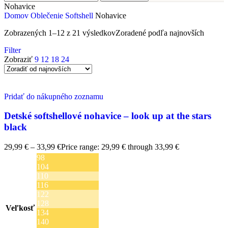
Nohavice
Domov
Oblečenie
Softshell
Nohavice
Zobrazených 1–12 z 21 výsledkov
Zoradené podľa najnovších
Filter
Zobraziť
9
12
18
24
Pridať do nákupného zoznamu
Detské softshellové nohavice – look up at the stars
black
29,99
€
–
33,99
€
Price range: 29,99 € through 33,99 €
98
104
110
116
122
128
Veľkosť
134
140