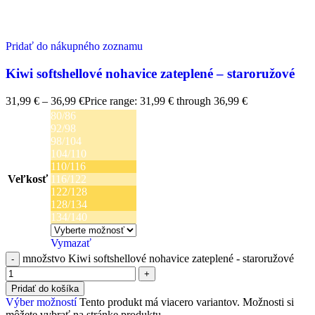
Pridať do nákupného zoznamu
Kiwi softshellové nohavice zateplené – staroružové
31,99
€
–
36,99
€
Price range: 31,99 € through 36,99 €
80/86
92/98
98/104
104/110
110/116
Veľkosť
116/122
122/128
128/134
134/140
Vymazať
množstvo Kiwi softshellové nohavice zateplené - staroružové
Pridať do košíka
Výber možností
Tento produkt má viacero variantov. Možnosti si
môžete vybrať na stránke produktu.