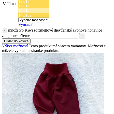
128/134
Veľkosť
134/140
140/146
146/152
Vymazať
množstvo Kiwi softshellové dievčenské zvonové nohavice
zateplené - čierne
Pridať do košíka
Výber možností
Tento produkt má viacero variantov. Možnosti si
môžete vybrať na stránke produktu.