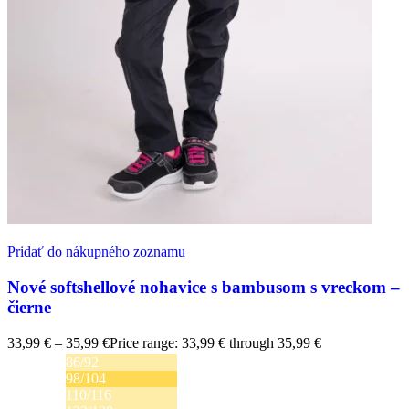
Pridať do nákupného zoznamu
Nové softshellové nohavice s bambusom s vreckom –
čierne
33,99
€
–
35,99
€
Price range: 33,99 € through 35,99 €
86/92
98/104
110/116