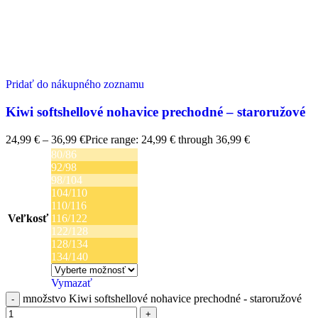
Pridať do nákupného zoznamu
Kiwi softshellové nohavice prechodné – staroružové
24,99
€
–
36,99
€
Price range: 24,99 € through 36,99 €
80/86
92/98
98/104
104/110
110/116
Veľkosť
116/122
122/128
128/134
134/140
Vymazať
množstvo Kiwi softshellové nohavice prechodné - staroružové