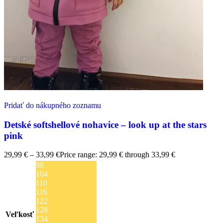
Pridať do nákupného zoznamu
Detské softshellové nohavice – look up at the stars
pink
29,99
€
–
33,99
€
Price range: 29,99 € through 33,99 €
98
104
110
116
122
128
Veľkosť
134