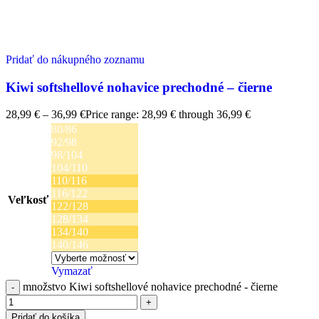
Pridať do nákupného zoznamu
Kiwi softshellové nohavice prechodné – čierne
28,99
€
–
36,99
€
Price range: 28,99 € through 36,99 €
80/86
92/98
98/104
104/110
110/116
116/122
Veľkosť
122/128
128/134
134/140
140/146
Vymazať
množstvo Kiwi softshellové nohavice prechodné - čierne
Pridať do košíka