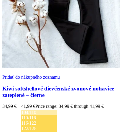
Pridať do nákupného zoznamu
Kiwi softshellové dievčenské zvonové nohavice
zateplené – čierne
34,99
€
–
41,99
€
Price range: 34,99 € through 41,99 €
104/110
110/116
116/122
122/128