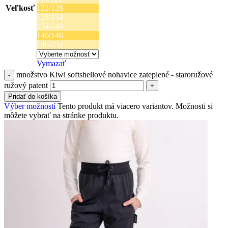
Veľkosť
122/128
128/134
134/140
140/146
146/152
Vymazať
množstvo Kiwi softshellové nohavice zateplené - staroružové
ružový patent
Pridať do košíka
Výber možností
Tento produkt má viacero variantov. Možnosti si
môžete vybrať na stránke produktu.