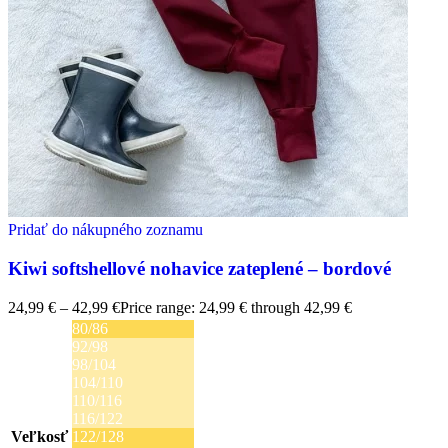
Pridať do nákupného zoznamu
Kiwi softshellové nohavice zateplené – bordové
24,99
€
–
42,99
€
Price range: 24,99 € through 42,99 €
80/86
92/98
98/104
104/110
110/116
116/122
Veľkosť
122/128