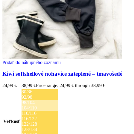
Pridať do nákupného zoznamu
Kiwi softshellové nohavice zateplené – tmavošedé
24,99
€
–
38,99
€
Price range: 24,99 € through 38,99 €
80/86
92/98
98/104
104/110
110/116
116/122
Veľkosť
122/128
128/134