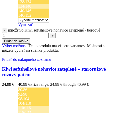
128/134
134/140
140/146
146/152
Vymazať
množstvo Kiwi softshellové nohavice zateplené - bordové
Pridať do košíka
Výber možností
Tento produkt má viacero variantov. Možnosti si
môžete vybrať na stránke produktu.
Pridať do nákupného zoznamu
Kiwi softshellové nohavice zateplené – staroružové
ružový patent
24,99
€
–
40,99
€
Price range: 24,99 € through 40,99 €
80/86
92/98
98/104
104/110
110/116
116/122