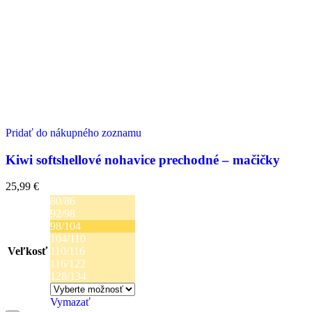
Pridať do nákupného zoznamu
Kiwi softshellové nohavice prechodné – mačičky
25,99
€
80/86
92/98
98/104
104/110
Veľkosť
110/116
116/122
128/134
Vymazať