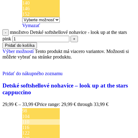
140
146
152
Vymazať
množstvo Detské softshellové nohavice - look up at the stars
pink
Pridať do košíka
Výber možností
Tento produkt má viacero variantov. Možnosti si
môžete vybrať na stránke produktu.
Pridať do nákupného zoznamu
Detské softshellové nohavice – look up at the stars
cappuccino
29,99
€
–
33,99
€
Price range: 29,99 € through 33,99 €
98
104
110
116
122