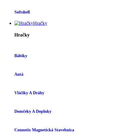
Softshell
Hračky
Hračky
Bábiky
Autá
Vláčiky A Dráhy
Domčeky A Doplnky
Connetix Magnetická Stavebnica