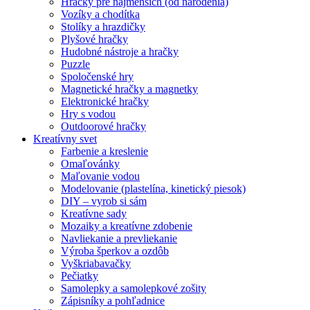
Hračky pre najmenších (od narodenia)
Vozíky a chodítka
Stolíky a hrazdičky
Plyšové hračky
Hudobné nástroje a hračky
Puzzle
Spoločenské hry
Magnetické hračky a magnetky
Elektronické hračky
Hry s vodou
Outdoorové hračky
Kreatívny svet
Farbenie a kreslenie
Omaľovánky
Maľovanie vodou
Modelovanie (plastelína, kinetický piesok)
DIY – vyrob si sám
Kreatívne sady
Mozaiky a kreatívne zdobenie
Navliekanie a prevliekanie
Výroba šperkov a ozdôb
Vyškriabavačky
Pečiatky
Samolepky a samolepkové zošity
Zápisníky a pohľadnice