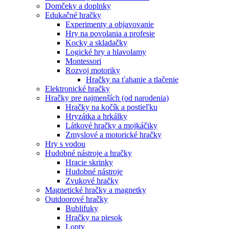
Domčeky a doplnky
Edukačné hračky
Experimenty a objavovanie
Hry na povolania a profesie
Kocky a skladačky
Logické hry a hlavolamy
Montessori
Rozvoj motoriky
Hračky na ťahanie a tlačenie
Elektronické hračky
Hračky pre najmenších (od narodenia)
Hračky na kočík a postieľku
Hryzátka a hrkálky
Látkové hračky a mojkáčiky
Zmyslové a motorické hračky
Hry s vodou
Hudobné nástroje a hračky
Hracie skrinky
Hudobné nástroje
Zvukové hračky
Magnetické hračky a magnetky
Outdoorové hračky
Bublifuky
Hračky na piesok
Lopty