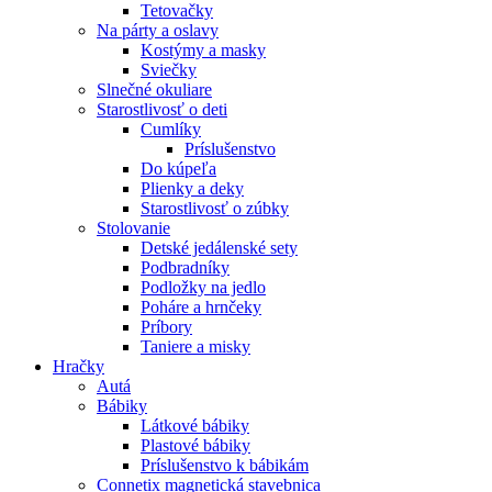
Tetovačky
Na párty a oslavy
Kostýmy a masky
Sviečky
Slnečné okuliare
Starostlivosť o deti
Cumlíky
Príslušenstvo
Do kúpeľa
Plienky a deky
Starostlivosť o zúbky
Stolovanie
Detské jedálenské sety
Podbradníky
Podložky na jedlo
Poháre a hrnčeky
Príbory
Taniere a misky
Hračky
Autá
Bábiky
Látkové bábiky
Plastové bábiky
Príslušenstvo k bábikám
Connetix magnetická stavebnica