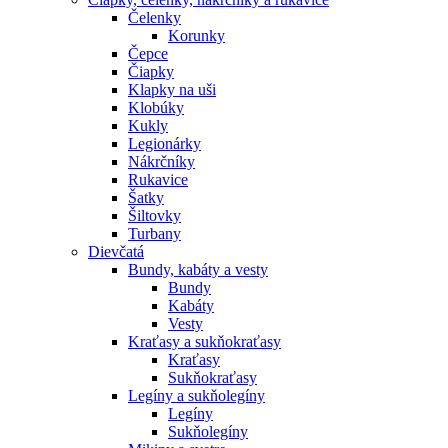
Čelenky
Korunky
Čepce
Čiapky
Klapky na uši
Klobúky
Kukly
Legionárky
Nákrčníky
Rukavice
Šatky
Šiltovky
Turbany
Dievčatá
Bundy, kabáty a vesty
Bundy
Kabáty
Vesty
Kraťasy a sukňokraťasy
Kraťasy
Sukňokraťasy
Legíny a sukňolegíny
Legíny
Sukňolegíny