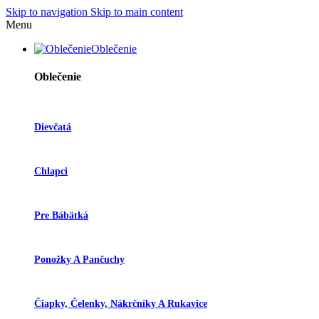
Skip to navigation
Skip to main content
Menu
Oblečenie
Oblečenie
Dievčatá
Chlapci
Pre Bábätká
Ponožky A Pančuchy
Čiapky, Čelenky, Nákrčníky A Rukavice