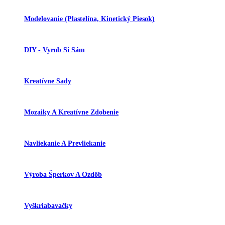
Modelovanie (plastelína, Kinetický Piesok)
DIY - Vyrob Si Sám
Kreatívne Sady
Mozaiky A Kreatívne Zdobenie
Navliekanie A Prevliekanie
Výroba Šperkov A Ozdôb
Vyškriabavačky