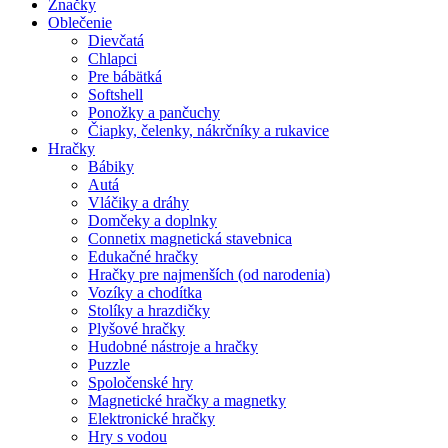
Značky
Oblečenie
Dievčatá
Chlapci
Pre bábätká
Softshell
Ponožky a pančuchy
Čiapky, čelenky, nákrčníky a rukavice
Hračky
Bábiky
Autá
Vláčiky a dráhy
Domčeky a doplnky
Connetix magnetická stavebnica
Edukačné hračky
Hračky pre najmenších (od narodenia)
Vozíky a chodítka
Stolíky a hrazdičky
Plyšové hračky
Hudobné nástroje a hračky
Puzzle
Spoločenské hry
Magnetické hračky a magnetky
Elektronické hračky
Hry s vodou