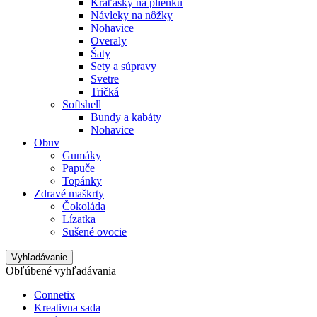
Kraťasky na plienku
Návleky na nôžky
Nohavice
Overaly
Šaty
Sety a súpravy
Svetre
Tričká
Softshell
Bundy a kabáty
Nohavice
Obuv
Gumáky
Papuče
Topánky
Zdravé maškrty
Čokoláda
Lízatka
Sušené ovocie
Vyhľadávanie
Obľúbené vyhľadávania
Connetix
Kreativna sada