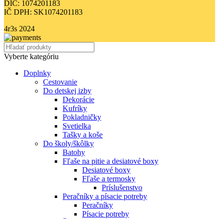
DIČ: 1074201183
IČ DPH: SK1074201183
4r3s
2024
Vyberte kategóriu
Doplnky
Cestovanie
Do detskej izby
Dekorácie
Kufríky
Pokladničky
Svetielka
Tašky a koše
Do školy/škôlky
Batohy
Fľaše na pitie a desiatové boxy
Desiatové boxy
Fľaše a termosky
Príslušenstvo
Peračníky a písacie potreby
Peračníky
Písacie potreby