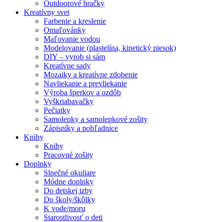
Outdoorové hračky
Kreatívny svet
Farbenie a kreslenie
Omaľovánky
Maľovanie vodou
Modelovanie (plastelína, kinetický piesok)
DIY – vyrob si sám
Kreatívne sady
Mozaiky a kreatívne zdobenie
Navliekanie a prevliekanie
Výroba šperkov a ozdôb
Vyškriabavačky
Pečiatky
Samolepky a samolepkové zošity
Zápisníky a pohľadnice
Knihy
Knihy
Pracovné zošity
Doplnky
Slnečné okuliare
Módne doplnky
Do detskej izby
Do školy/škôlky
K vode/moru
Starostlivosť o deti