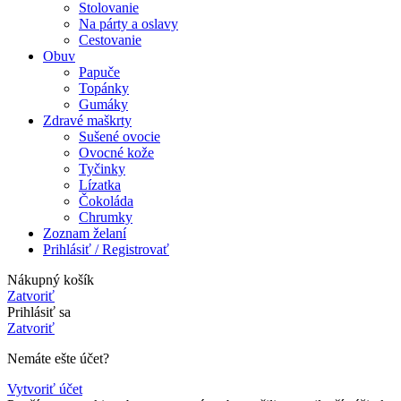
Stolovanie
Na párty a oslavy
Cestovanie
Obuv
Papuče
Topánky
Gumáky
Zdravé maškrty
Sušené ovocie
Ovocné kože
Tyčinky
Lízatka
Čokoláda
Chrumky
Zoznam želaní
Prihlásiť / Registrovať
Nákupný košík
Zatvoriť
Prihlásiť sa
Zatvoriť
Nemáte ešte účet?
Vytvoriť účet