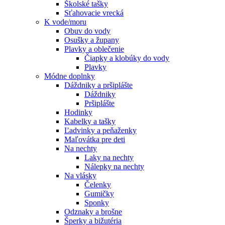
Školské tašky
Sťahovacie vrecká
K vode/moru
Obuv do vody
Osušky a župany
Plavky a oblečenie
Čiapky a klobúky do vody
Plavky
Módne doplnky
Dáždniky a pršiplášte
Dáždniky
Pršiplášte
Hodinky
Kabelky a tašky
Ľadvinky a peňaženky
Maľovátka pre deti
Na nechty
Laky na nechty
Nálepky na nechty
Na vlásky
Čelenky
Gumičky
Sponky
Odznaky a brošne
Šperky a bižutéria