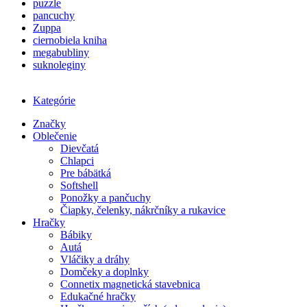
puzzle
pancuchy
Zuppa
ciernobiela kniha
megabubliny
suknoleginy
Kategórie
Značky
Oblečenie
Dievčatá
Chlapci
Pre bábätká
Softshell
Ponožky a pančuchy
Čiapky, čelenky, nákrčníky a rukavice
Hračky
Bábiky
Autá
Vláčiky a dráhy
Domčeky a doplnky
Connetix magnetická stavebnica
Edukačné hračky