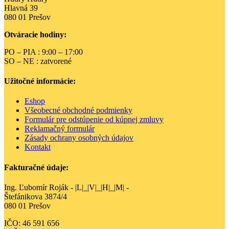
Hlavná 39
080 01 Prešov
Otváracie hodiny:
PO – PIA : 9:00 – 17:00
SO – NE : zatvorené
Užitočné informácie:
Eshop
Všeobecné obchodné podmienky
Formulár pre odstúpenie od kúpnej zmluvy
Reklamačný formulár
Zásady ochrany osobných údajov
Kontakt
Fakturačné údaje:
Ing. Ľubomír Roják - |L|_|V|_|H|_|M| -
Štefánikova 3874/4
080 01 Prešov
IČO: 46 591 656