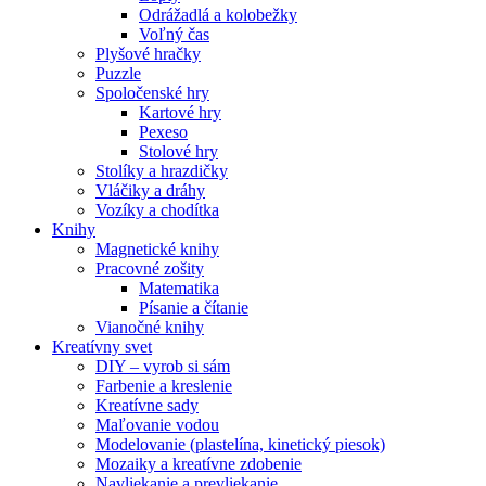
Odrážadlá a kolobežky
Voľný čas
Plyšové hračky
Puzzle
Spoločenské hry
Kartové hry
Pexeso
Stolové hry
Stolíky a hrazdičky
Vláčiky a dráhy
Vozíky a chodítka
Knihy
Magnetické knihy
Pracovné zošity
Matematika
Písanie a čítanie
Vianočné knihy
Kreatívny svet
DIY – vyrob si sám
Farbenie a kreslenie
Kreatívne sady
Maľovanie vodou
Modelovanie (plastelína, kinetický piesok)
Mozaiky a kreatívne zdobenie
Navliekanie a prevliekanie