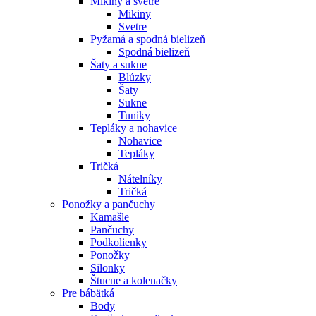
Mikiny a svetre
Mikiny
Svetre
Pyžamá a spodná bielizeň
Spodná bielizeň
Šaty a sukne
Blúzky
Šaty
Sukne
Tuniky
Tepláky a nohavice
Nohavice
Tepláky
Tričká
Nátelníky
Tričká
Ponožky a pančuchy
Kamašle
Pančuchy
Podkolienky
Ponožky
Silonky
Štucne a kolenačky
Pre bábätká
Body