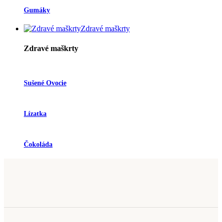
Gumáky
Zdravé maškrty
Zdravé maškrty
Sušené Ovocie
Lízatka
Čokoláda