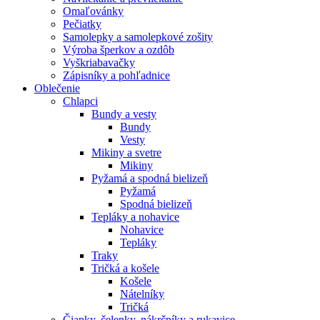
Omaľovánky
Pečiatky
Samolepky a samolepkové zošity
Výroba šperkov a ozdôb
Vyškriabavačky
Zápisníky a pohľadnice
Oblečenie
Chlapci
Bundy a vesty
Bundy
Vesty
Mikiny a svetre
Mikiny
Pyžamá a spodná bielizeň
Pyžamá
Spodná bielizeň
Tepláky a nohavice
Nohavice
Tepláky
Traky
Tričká a košele
Košele
Nátelníky
Tričká
Čiapky, čelenky, nákrčníky a rukavice