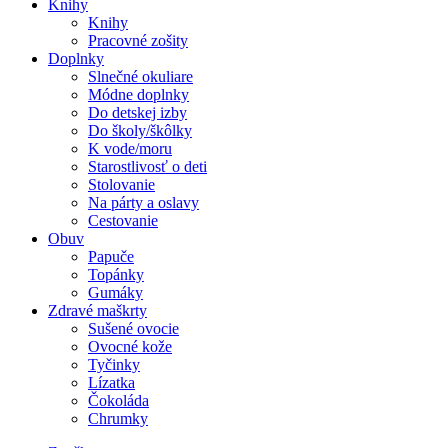
Knihy
Knihy
Pracovné zošity
Doplnky
Slnečné okuliare
Módne doplnky
Do detskej izby
Do školy/škôlky
K vode/moru
Starostlivosť o deti
Stolovanie
Na párty a oslavy
Cestovanie
Obuv
Papuče
Topánky
Gumáky
Zdravé maškrty
Sušené ovocie
Ovocné kože
Tyčinky
Lízatka
Čokoláda
Chrumky