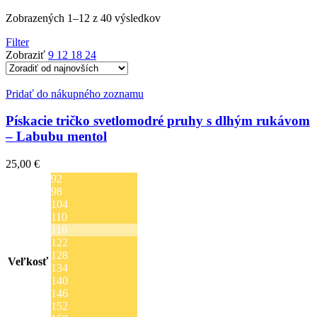
Zoradené
Zobrazených 1–12 z 40 výsledkov
podľa
Filter
najnovších
Zobraziť
9
12
18
24
Pridať do nákupného zoznamu
Pískacie tričko svetlomodré pruhy s dlhým rukávom
– Labubu mentol
25,00
€
92
98
104
110
116
122
128
Veľkosť
134
140
146
152