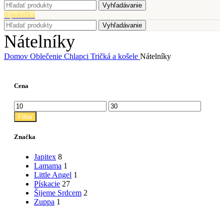
Vyhľadávanie
0
položka
Vyhľadávanie
Nátelníky
Domov
Oblečenie
Chlapci
Tričká a košele
Nátelníky
Cena
Minimálna
Maximálna
cena
cena
Filter
Značka
Japitex
8
Lamama
1
Little Angel
1
Pískacie
27
Šijeme Srdcem
2
Zuppa
1