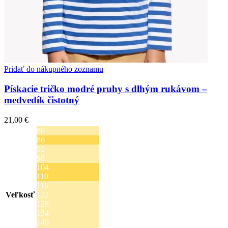
Pridať do nákupného zoznamu
Pískacie tričko modré pruhy s dlhým rukávom –
medvedík čistotný
21,00
€
80
86
92
98
104
110
116
Veľkosť
122
128
134
140