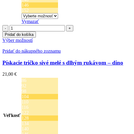
146
152
Vymazať
množstvo
Pískacie
Pridať do košíka
tričko
Tento
Výber možností
zelené
produkt
s
má
Pridať do nákupného zoznamu
dlhým
viacero
rukávom
variantov.
Pískacie tričko sivé melé s dlhým rukávom – dino
-
Možnosti
futbalka
si
21,00
€
môžete
86
vybrať
92
na
98
stránke
104
produktu.
110
116
122
Veľkosť
128
134
140