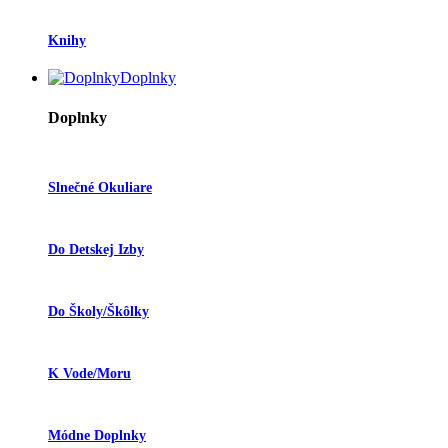
Knihy
Doplnky
Doplnky
Slnečné Okuliare
Do Detskej Izby
Do Školy/škôlky
K Vode/moru
Módne Doplnky