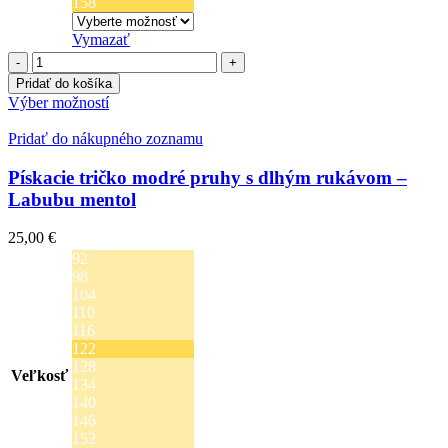
158
Vymazať
množstvo
Pískacie
Pridať do košíka
tričko
Tento
Výber možností
svetlomodré
produkt
pruhy
má
Pridať do nákupného zoznamu
s
viacero
dlhým
variantov.
Pískacie tričko modré pruhy s dlhým rukávom –
rukávom
Možnosti
Labubu mentol
-
si
Labubu
môžete
25,00
€
mentol
vybrať
92
na
98
stránke
104
produktu.
110
116
122
128
Veľkosť
134
140
146
152