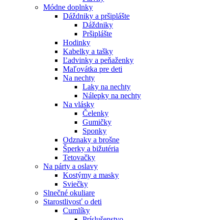
Módne doplnky
Dáždniky a pršiplášte
Dáždniky
Pršiplášte
Hodinky
Kabelky a tašky
Ľadvinky a peňaženky
Maľovátka pre deti
Na nechty
Laky na nechty
Nálepky na nechty
Na vlásky
Čelenky
Gumičky
Sponky
Odznaky a brošne
Šperky a bižutéria
Tetovačky
Na párty a oslavy
Kostýmy a masky
Sviečky
Slnečné okuliare
Starostlivosť o deti
Cumlíky
Príslušenstvo