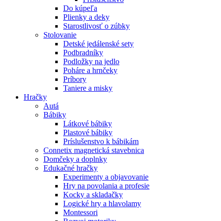
Do kúpeľa
Plienky a deky
Starostlivosť o zúbky
Stolovanie
Detské jedálenské sety
Podbradníky
Podložky na jedlo
Poháre a hrnčeky
Príbory
Taniere a misky
Hračky
Autá
Bábiky
Látkové bábiky
Plastové bábiky
Príslušenstvo k bábikám
Connetix magnetická stavebnica
Domčeky a doplnky
Edukačné hračky
Experimenty a objavovanie
Hry na povolania a profesie
Kocky a skladačky
Logické hry a hlavolamy
Montessori