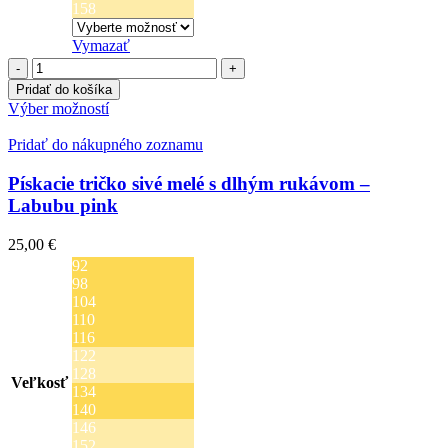
158
Vymazať
množstvo
Pískacie
Pridať do košíka
tričko
Tento
Výber možností
modré
produkt
pruhy
má
Pridať do nákupného zoznamu
s
viacero
dlhým
variantov.
Pískacie tričko sivé melé s dlhým rukávom –
rukávom
Možnosti
Labubu pink
-
si
Labubu
môžete
25,00
€
mentol
vybrať
92
na
98
stránke
104
produktu.
110
116
122
128
Veľkosť
134
140
146
152