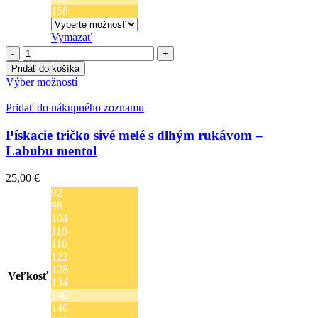
158
Vymazať
množstvo
Pískacie
Pridať do košíka
tričko
Tento
Výber možností
sivé
produkt
melé
má
Pridať do nákupného zoznamu
s
viacero
dlhým
variantov.
Pískacie tričko sivé melé s dlhým rukávom –
rukávom
Možnosti
Labubu mentol
-
si
Labubu
môžete
25,00
€
pink
vybrať
92
na
98
stránke
104
produktu.
110
116
122
128
Veľkosť
134
140
146