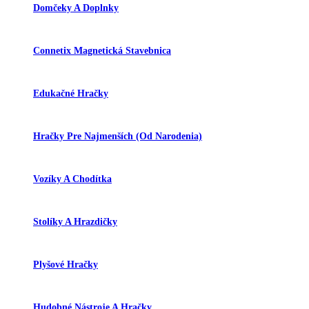
Domčeky A Doplnky
Connetix Magnetická Stavebnica
Edukačné Hračky
Hračky Pre Najmenších (od Narodenia)
Vozíky A Chodítka
Stolíky A Hrazdičky
Plyšové Hračky
Hudobné Nástroje A Hračky