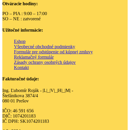
Otváracie hodiny:
PO – PIA : 9:00 – 17:00
SO – NE : zatvorené
Užitočné informácie:
Eshop
Všeobecné obchodné podmienky
Formulár pre odstúpenie od kúpnej zmluvy
Reklamačný formulár
Zásady ochrany osobných údajov
Kontakt
Fakturačné údaje:
Ing. Ľubomír Roják - |L|_|V|_|H|_|M| -
Štefánikova 3874/4
080 01 Prešov
IČO: 46 591 656
DIČ: 1074201183
IČ DPH: SK1074201183