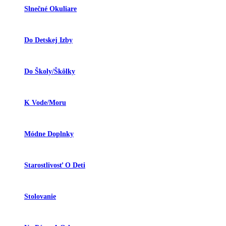
Slnečné Okuliare
Do Detskej Izby
Do Školy/škôlky
K Vode/moru
Módne Doplnky
Starostlivosť O Deti
Stolovanie