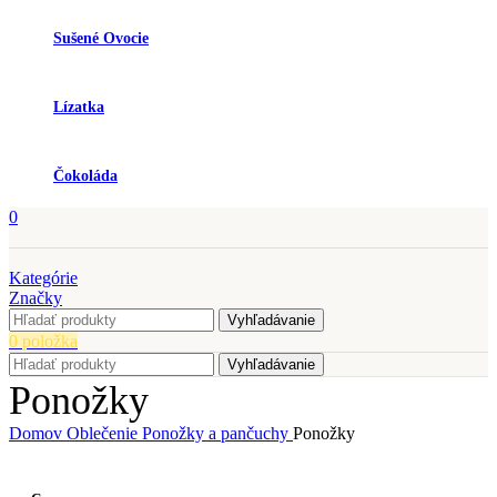
Sušené Ovocie
Lízatka
Čokoláda
0
Kategórie
Značky
Vyhľadávanie
0
položka
Vyhľadávanie
Ponožky
Domov
Oblečenie
Ponožky a pančuchy
Ponožky