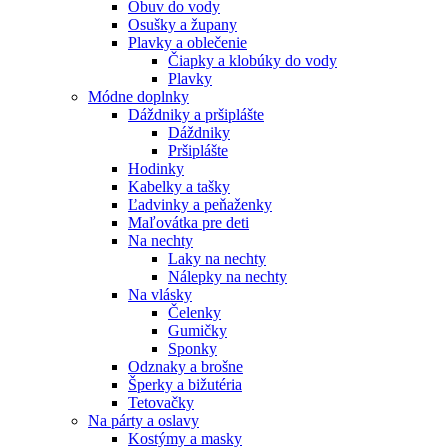
Obuv do vody
Osušky a župany
Plavky a oblečenie
Čiapky a klobúky do vody
Plavky
Módne doplnky
Dáždniky a pršiplášte
Dáždniky
Pršiplášte
Hodinky
Kabelky a tašky
Ľadvinky a peňaženky
Maľovátka pre deti
Na nechty
Laky na nechty
Nálepky na nechty
Na vlásky
Čelenky
Gumičky
Sponky
Odznaky a brošne
Šperky a bižutéria
Tetovačky
Na párty a oslavy
Kostýmy a masky