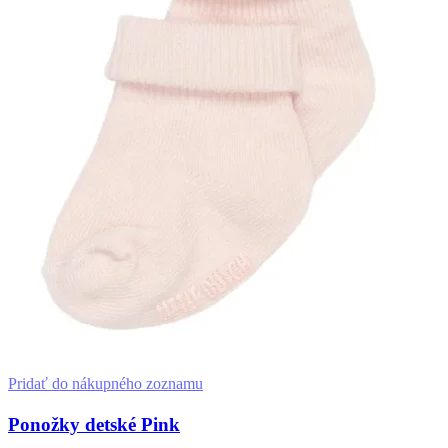
si
môžete
vybrať
na
stránke
produktu.
Pridať do nákupného zoznamu
Ponožky detské Pink