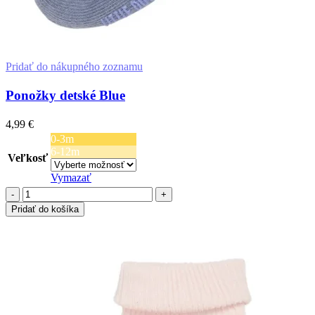
Pridať do nákupného zoznamu
Ponožky detské Blue
4,99
€
0-3m
6-12m
Veľkosť
Vymazať
množstvo
Ponožky
Pridať do košíka
detské
Výber Možností
Blue
Tento
produkt
má
viacero
variantov.
Možnosti