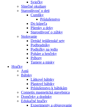
Sviečky
Slnečné okuliare
Starostlivosť o deti
Cumlíky
Príslušenstvo
Do kúpeľa
Plienky a deky
Starostlivosť o zúbky
Stolovanie
Detské jedálenské sety
Podbradníky
Podložky na jedlo
Poháre a hrnčeky
Príbory
Taniere a misky
Hračky
Autá
Bábiky
Látkové bábiky
Plastové bábiky
Príslušenstvo k bábikám
Connetix magnetická stavebnica
Domčeky a doplnky
Edukačné hračky
Experimenty a objavovanie