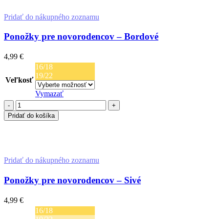
Pridať do nákupného zoznamu
Ponožky pre novorodencov – Bordové
4,99
€
16/18
19/22
Veľkosť
Vymazať
množstvo
Ponožky
Pridať do košíka
pre
Výber Možností
novorodencov
-
Tento
Bordové
produkt
má
Pridať do nákupného zoznamu
viacero
variantov.
Ponožky pre novorodencov – Sivé
Možnosti
si
4,99
€
môžete
16/18
vybrať