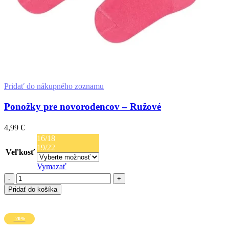
Pridať do nákupného zoznamu
Ponožky pre novorodencov – Ružové
4,99
€
16/18
19/22
Veľkosť
Vymazať
množstvo
Ponožky
Pridať do košíka
pre
Výber Možností
novorodencov
-
Tento
-20%
Ružové
produkt