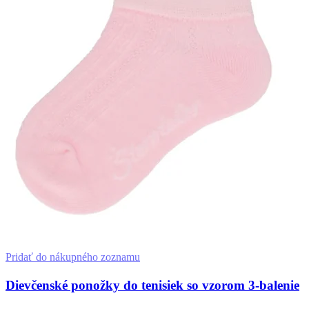
si
môžete
vybrať
na
stránke
produktu.
Pridať do nákupného zoznamu
Dievčenské ponožky do tenisiek so vzorom 3-balenie