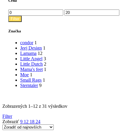
Cena
Minimálna
Maximálna
cena
cena
Filter
Značka
condor
1
Jeej Design
1
Lamama
12
Little Angel
3
Little Dutch
2
Mama's feet
1
Moe
1
Small Rags
1
Sterntaler
9
Zoradené
Zobrazených 1–12 z 31 výsledkov
podľa
Filter
najnovších
Zobraziť
9
12
18
24