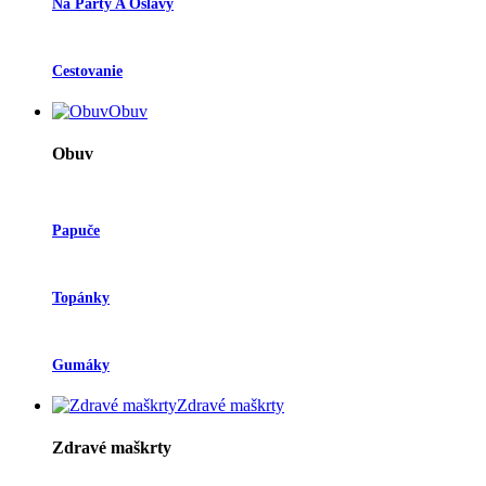
Na Párty A Oslavy
Cestovanie
Obuv
Obuv
Papuče
Topánky
Gumáky
Zdravé maškrty
Zdravé maškrty