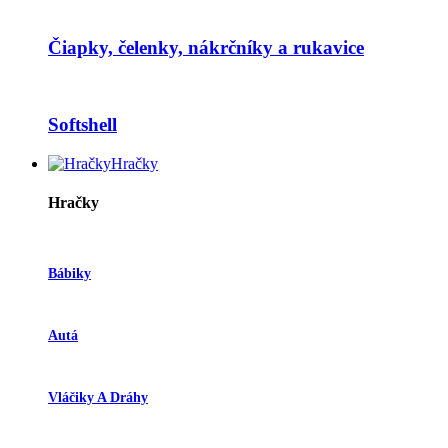
Čiapky, čelenky, nákrčníky a rukavice
Softshell
Hračky
Hračky
Bábiky
Autá
Vláčiky A Dráhy