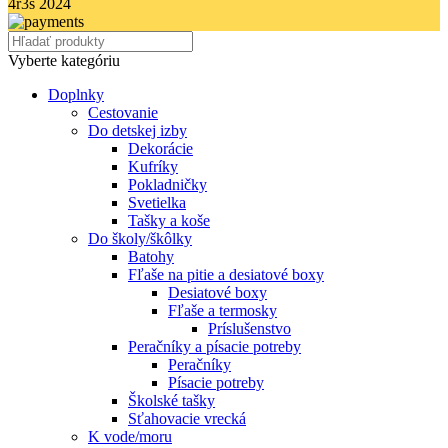
4r3s
2024
Vyberte kategóriu
Doplnky
Cestovanie
Do detskej izby
Dekorácie
Kufríky
Pokladničky
Svetielka
Tašky a koše
Do školy/škôlky
Batohy
Fľaše na pitie a desiatové boxy
Desiatové boxy
Fľaše a termosky
Príslušenstvo
Peračníky a písacie potreby
Peračníky
Písacie potreby
Školské tašky
Sťahovacie vrecká
K vode/moru