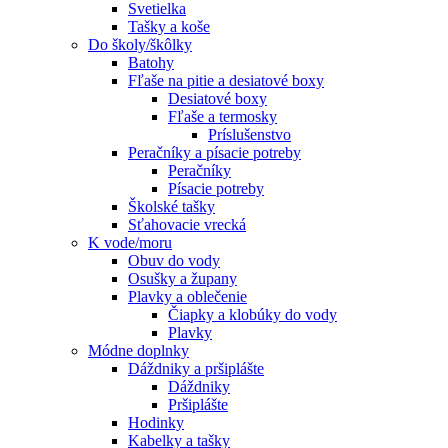
Svetielka
Tašky a koše
Do školy/škôlky
Batohy
Fľaše na pitie a desiatové boxy
Desiatové boxy
Fľaše a termosky
Príslušenstvo
Peračníky a písacie potreby
Peračníky
Písacie potreby
Školské tašky
Sťahovacie vrecká
K vode/moru
Obuv do vody
Osušky a župany
Plavky a oblečenie
Čiapky a klobúky do vody
Plavky
Módne doplnky
Dáždniky a pršiplášte
Dáždniky
Pršiplášte
Hodinky
Kabelky a tašky