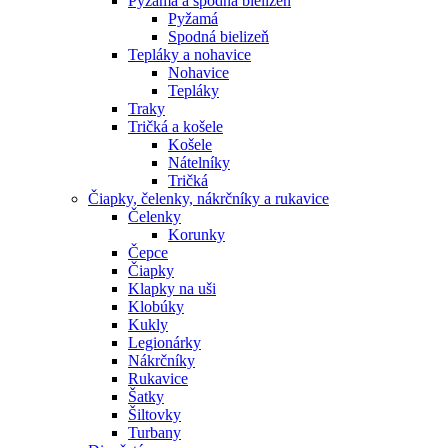
Pyžamá a spodná bielizeň
Pyžamá
Spodná bielizeň
Tepláky a nohavice
Nohavice
Tepláky
Traky
Tričká a košele
Košele
Nátelníky
Tričká
Čiapky, čelenky, nákrčníky a rukavice
Čelenky
Korunky
Čepce
Čiapky
Klapky na uši
Klobúky
Kukly
Legionárky
Nákrčníky
Rukavice
Šatky
Šiltovky
Turbany