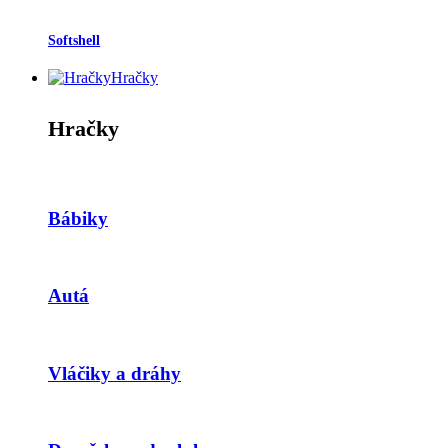
Softshell
Hračky
Hračky
Bábiky
Autá
Vláčiky a dráhy