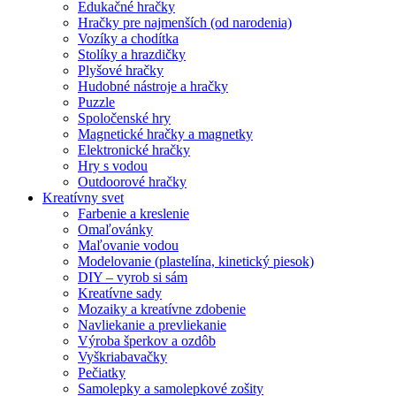
Edukačné hračky
Hračky pre najmenších (od narodenia)
Vozíky a chodítka
Stolíky a hrazdičky
Plyšové hračky
Hudobné nástroje a hračky
Puzzle
Spoločenské hry
Magnetické hračky a magnetky
Elektronické hračky
Hry s vodou
Outdoorové hračky
Kreatívny svet
Farbenie a kreslenie
Omaľovánky
Maľovanie vodou
Modelovanie (plastelína, kinetický piesok)
DIY – vyrob si sám
Kreatívne sady
Mozaiky a kreatívne zdobenie
Navliekanie a prevliekanie
Výroba šperkov a ozdôb
Vyškriabavačky
Pečiatky
Samolepky a samolepkové zošity