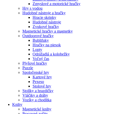
Zmyslové a motorické hračky
Hry s vodou
Hudobné nástroje a hračky
Hracie skrinky
Hudobné nástroje
Zvukové hračky
Magnetické hračky a magnetky
Outdoorové hračky
Bublifuky
Hračky na piesok
Lopty
Odrážadlá a kolobežky
Voľný čas
Plyšové hračky
Puzzle
Spoločenské hry
Kartové hry
Pexeso
Stolové hry
Stolíky a hrazdičky
Vláčiky a dráhy
Vozíky a chodítka
Knihy
Magnetické knihy
Pracovné zošity