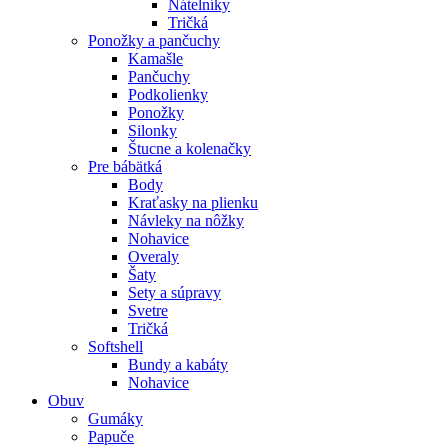
Nátelníky
Tričká
Ponožky a pančuchy
Kamašle
Pančuchy
Podkolienky
Ponožky
Silonky
Štucne a kolenačky
Pre bábätká
Body
Kraťasky na plienku
Návleky na nôžky
Nohavice
Overaly
Šaty
Sety a súpravy
Svetre
Tričká
Softshell
Bundy a kabáty
Nohavice
Obuv
Gumáky
Papuče