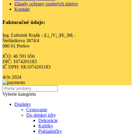
Zásady ochrany osobných údajov
Kontakt
Fakturačné údaje:
Ing. Ľubomír Roják - |L|_|V|_|H|_|M| -
Štefánikova 3874/4
080 01 Prešov
IČO: 46 591 656
DIČ: 1074201183
IČ DPH: SK1074201183
4r3s
2024
Vyberte kategóriu
Doplnky
Cestovanie
Do detskej izby
Dekorácie
Kufríky
Pokladničky