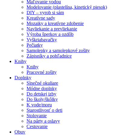
Maľovanie vodou
Modelovanie (plastelína, kinetický piesok)
DIY – vyrob si sám
Kreatívne sady
Mozaiky a kreatívne zdobenie
Navliekanie a prevliekanie
Výroba šperkov a ozdôb
Vyškriabavačky
Pečiatky
Samolepky a samolepkové zošity
Zápisníky a pohľadnice
Knihy
Knihy
Pracovné zošity
Doplnky
Slnečné okuliare
Módne doplnky
Do detskej izby
Do školy/škôlky
K vode/moru
Starostlivosť o deti
Stolovanie
Na párty a oslavy
Cestovanie
Obuv