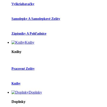
Vyškriabavačky
Samolepky A Samolepkové Zošity
Zápisníky A Pohľadnice
Knihy
Knihy
Pracovné Zošity
Knihy
Doplnky
Doplnky