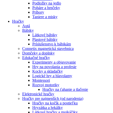
Podložky na jedlo
Poháre a hrnčeky
Príbory
Taniere a misky
Hračky
Autá
Bábiky
Látkové bábiky
Plastové bábiky
Príslušenstvo k bábikám
Connetix magnetická stavebnica
Domčeky a doplnky
Edukačné hračky
Experimenty a objavovanie
Hry na povolania a profesie
Kocky a skladačky
Logické hry a hlavolamy
Montessori
Rozvoj motoriky
Hračky na ťahanie a tlačenie
Elektronické hračky
Hračky pre najmenších (od narodenia)
Hračky na kočík a postieľku
Hryzátka a hrkálky
Látkové hračky a mojkáčiky