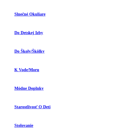
Slnečné Okuliare
Do Detskej Izby
Do Školy/škôlky
K Vode/moru
Módne Doplnky
Starostlivosť O Deti
Stolovanie