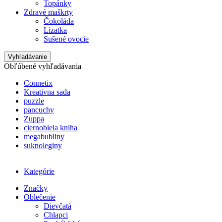
Topánky
Zdravé maškrty
Čokoláda
Lízatka
Sušené ovocie
Vyhľadávanie
Obľúbené vyhľadávania
Connetix
Kreativna sada
puzzle
pancuchy
Zuppa
ciernobiela kniha
megabubliny
suknoleginy
Kategórie
Značky
Oblečenie
Dievčatá
Chlapci