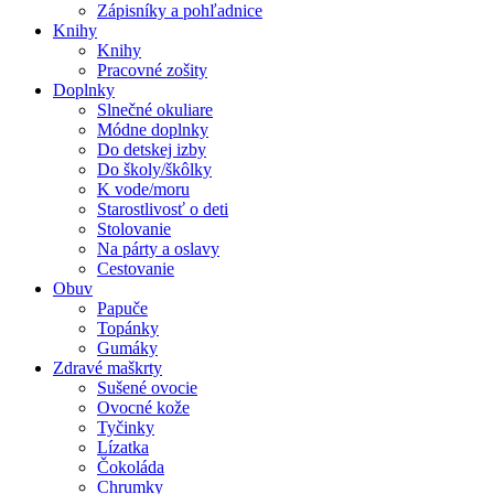
Zápisníky a pohľadnice
Knihy
Knihy
Pracovné zošity
Doplnky
Slnečné okuliare
Módne doplnky
Do detskej izby
Do školy/škôlky
K vode/moru
Starostlivosť o deti
Stolovanie
Na párty a oslavy
Cestovanie
Obuv
Papuče
Topánky
Gumáky
Zdravé maškrty
Sušené ovocie
Ovocné kože
Tyčinky
Lízatka
Čokoláda
Chrumky