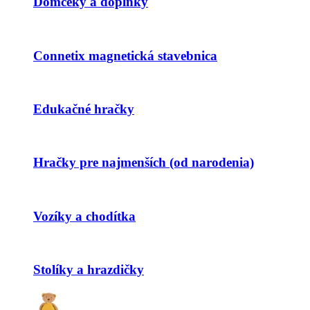
Domčeky a doplnky
Connetix magnetická stavebnica
Edukačné hračky
Hračky pre najmenších (od narodenia)
Vozíky a chodítka
Stolíky a hrazdičky