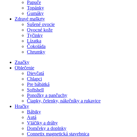
Papuče
Topánky
Gumáky
Zdravé maškrty
Sušené ovocie
Ovocné kože
Tyčinky
Lízatka
Čokoláda
Chrumky
Značky
Oblečenie
Dievčatá
Chlapci
Pre bábätká
Softshell
Ponožky a pančuchy
Čiapky, čelenky, nákrčníky a rukavice
Hračky
Bábiky
Autá
Vláčiky a dráhy
Domčeky a doplnky
Connetix magnetická stavebnica