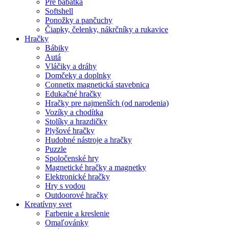
Pre bábätká
Softshell
Ponožky a pančuchy
Čiapky, čelenky, nákrčníky a rukavice
Hračky
Bábiky
Autá
Vláčiky a dráhy
Domčeky a doplnky
Connetix magnetická stavebnica
Edukačné hračky
Hračky pre najmenších (od narodenia)
Vozíky a chodítka
Stolíky a hrazdičky
Plyšové hračky
Hudobné nástroje a hračky
Puzzle
Spoločenské hry
Magnetické hračky a magnetky
Elektronické hračky
Hry s vodou
Outdoorové hračky
Kreatívny svet
Farbenie a kreslenie
Omaľovánky