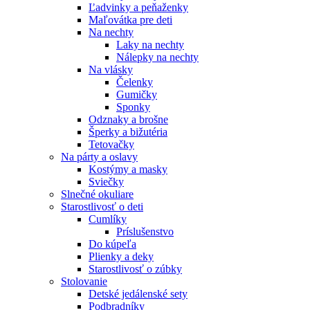
Ľadvinky a peňaženky
Maľovátka pre deti
Na nechty
Laky na nechty
Nálepky na nechty
Na vlásky
Čelenky
Gumičky
Sponky
Odznaky a brošne
Šperky a bižutéria
Tetovačky
Na párty a oslavy
Kostýmy a masky
Sviečky
Slnečné okuliare
Starostlivosť o deti
Cumlíky
Príslušenstvo
Do kúpeľa
Plienky a deky
Starostlivosť o zúbky
Stolovanie
Detské jedálenské sety
Podbradníky