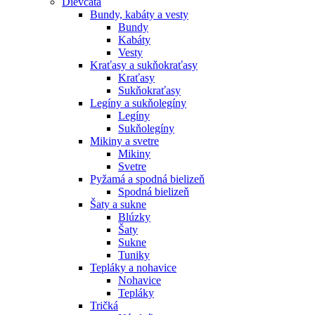
Dievčatá
Bundy, kabáty a vesty
Bundy
Kabáty
Vesty
Kraťasy a sukňokraťasy
Kraťasy
Sukňokraťasy
Legíny a sukňolegíny
Legíny
Sukňolegíny
Mikiny a svetre
Mikiny
Svetre
Pyžamá a spodná bielizeň
Spodná bielizeň
Šaty a sukne
Blúzky
Šaty
Sukne
Tuniky
Tepláky a nohavice
Nohavice
Tepláky
Tričká