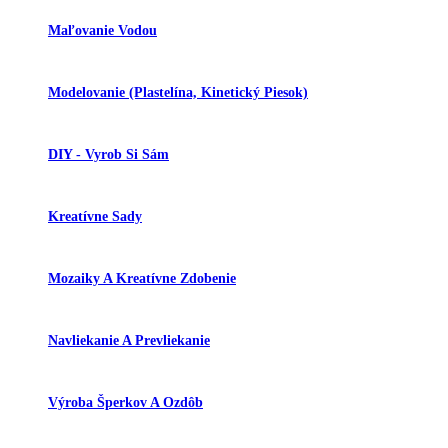
Maľovanie Vodou
Modelovanie (plastelína, Kinetický Piesok)
DIY - Vyrob Si Sám
Kreatívne Sady
Mozaiky A Kreatívne Zdobenie
Navliekanie A Prevliekanie
Výroba Šperkov A Ozdôb