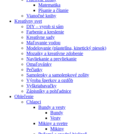
Matematika
Písanie a čítanie
Vianočné knihy
Kreatívny svet
DIY – vyrob si sám
Farbenie a kreslenie
Kreatívne sady
Maľovanie vodou
Modelovanie (plastelína, kinetický piesok)
Mozaiky a kreatívne zdobenie
Navliekanie a prevliekanie
Omaľovánky
Pečiatky
Samolepky a samolepkové zošity
Výroba šperkov a ozdôb
Vyškriabavačky
Zápisníky a pohľadnice
Oblečenie
Chlapci
Bundy a vesty
Bundy
Vesty
Mikiny a svetre
Mikiny