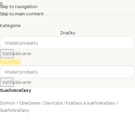
0
Skip to navigation
Skip to main content
Kategórie
Značky
Vyhľadávanie
0
položka
Vyhľadávanie
Sukňokraťasy
Domov
Oblečenie
Dievčatá
Kraťasy a sukňokraťasy
Sukňokraťasy