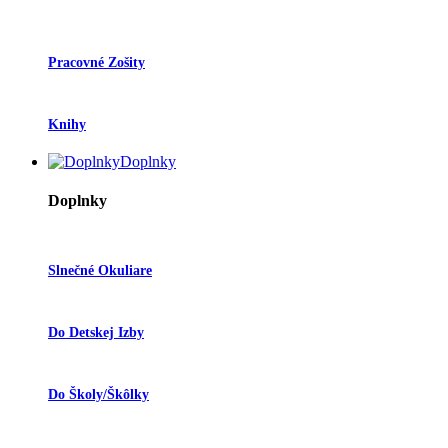
Pracovné Zošity
Knihy
Doplnky
Doplnky
Slnečné Okuliare
Do Detskej Izby
Do Školy/škôlky