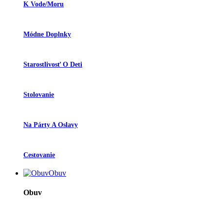
K Vode/moru
Módne Doplnky
Starostlivosť O Deti
Stolovanie
Na Párty A Oslavy
Cestovanie
Obuv
Obuv