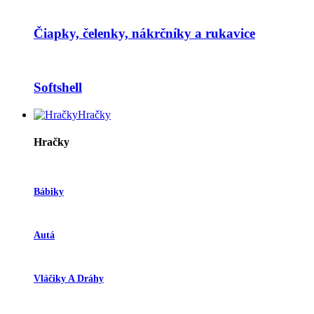
Čiapky, čelenky, nákrčníky a rukavice
Softshell
Hračky
Hračky
Bábiky
Autá
Vláčiky A Dráhy