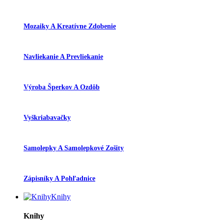
Mozaiky A Kreatívne Zdobenie
Navliekanie A Prevliekanie
Výroba Šperkov A Ozdôb
Vyškriabavačky
Samolepky A Samolepkové Zošity
Zápisníky A Pohľadnice
Knihy
Knihy