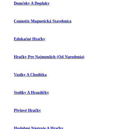
Domčeky A Doplnky
Connetix Magnetická Stavebnica
Edukačné Hračky
Hračky Pre Najmenších (od Narodenia)
Vozíky A Chodítka
Stolíky A Hrazdičky
Plyšové Hračky
Hudobné Nástroje A Hračky