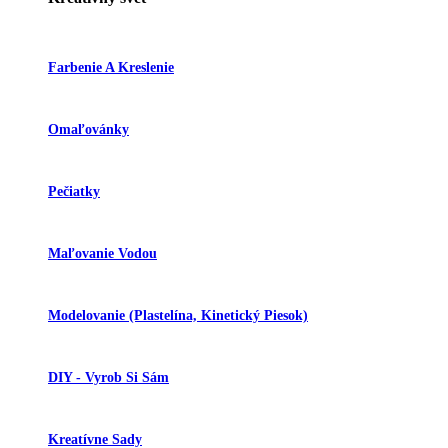
Farbenie A Kreslenie
Omaľovánky
Pečiatky
Maľovanie Vodou
Modelovanie (plastelína, Kinetický Piesok)
DIY - Vyrob Si Sám
Kreatívne Sady