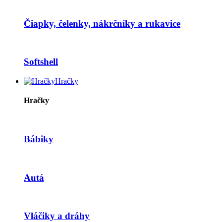
Čiapky, čelenky, nákrčníky a rukavice
Softshell
Hračky
Hračky
Bábiky
Autá
Vláčiky a dráhy