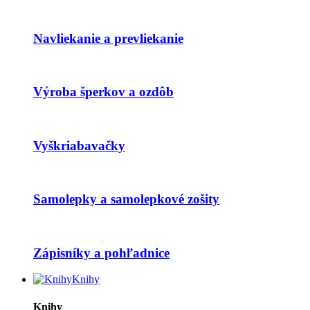
Navliekanie a prevliekanie
Výroba šperkov a ozdôb
Vyškriabavačky
Samolepky a samolepkové zošity
Zápisníky a pohľadnice
Knihy
Knihy