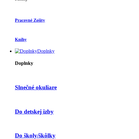
Pracovné Zošity
Knihy
Doplnky
Doplnky
Slnečné okuliare
Do detskej izby
Do školy/škôlky