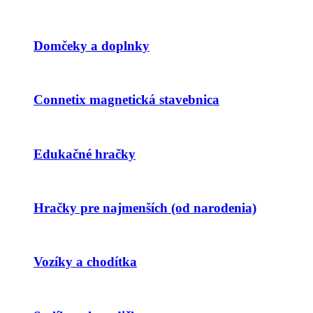
Domčeky a doplnky
Connetix magnetická stavebnica
Edukačné hračky
Hračky pre najmenších (od narodenia)
Vozíky a chodítka