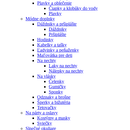
Plavky a oblečenie
Čiapky a klobúky do vody
Plavky
Módne doplnky
Dáždniky a pršiplášte
Dáždniky
Pršiplášte
Hodinky
Kabelky a tašky
Ľadvinky a peňaženky
Maľovátka pre deti
Na nechty
Laky na nechty
Nálepky na nechty
Na vlásky
Čelenky
Gumičky
Sponky
Odznaky a brošne
Šperky a bižutéria
Tetovačky
Na párty a oslavy
Kostýmy a masky
Sviečky
Slnečné okuliare