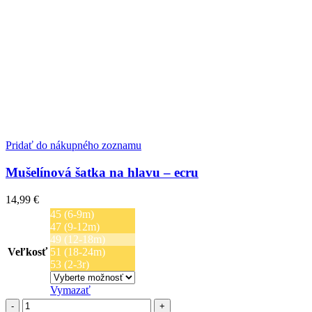
Pridať do nákupného zoznamu
Mušelínová šatka na hlavu – ecru
14,99
€
45 (6-9m)
47 (9-12m)
49 (12-18m)
Veľkosť
51 (18-24m)
53 (2-3r)
Vymazať
množstvo