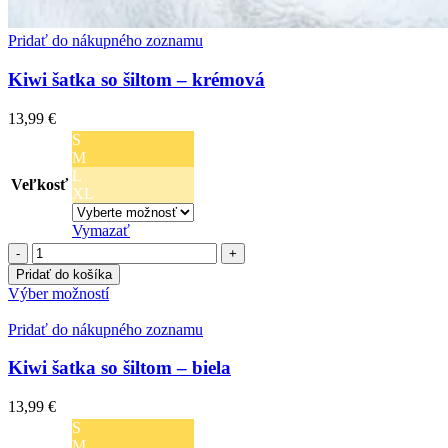
Pridať do nákupného zoznamu
Kiwi šatka so šiltom – krémová
13,99
€
S
M
L
Veľkosť
XL
Vymazať
množstvo
Kiwi
Pridať do košíka
šatka
Tento
Výber možností
so
produkt
šiltom
má
Pridať do nákupného zoznamu
-
viacero
krémová
variantov.
Kiwi šatka so šiltom – biela
Možnosti
si
13,99
€
môžete
S
vybrať
M