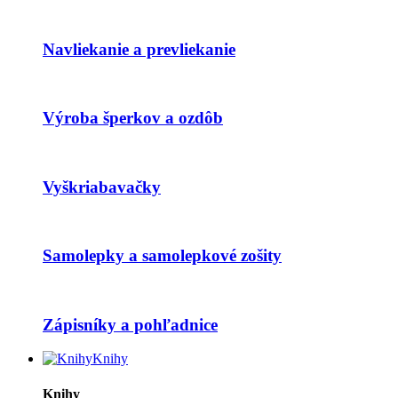
Navliekanie a prevliekanie
Výroba šperkov a ozdôb
Vyškriabavačky
Samolepky a samolepkové zošity
Zápisníky a pohľadnice
Knihy
Knihy