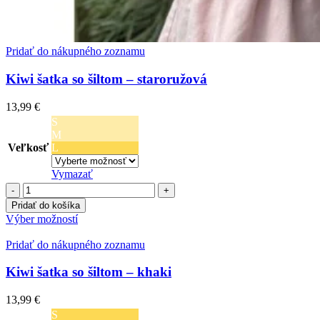
Pridať do nákupného zoznamu
Kiwi šatka so šiltom – staroružová
13,99
€
S
M
Veľkosť
L
Vymazať
množstvo
Kiwi
Pridať do košíka
šatka
Tento
Výber možností
so
produkt
šiltom
má
Pridať do nákupného zoznamu
-
viacero
staroružová
variantov.
Kiwi šatka so šiltom – khaki
Možnosti
si
13,99
€
môžete
S