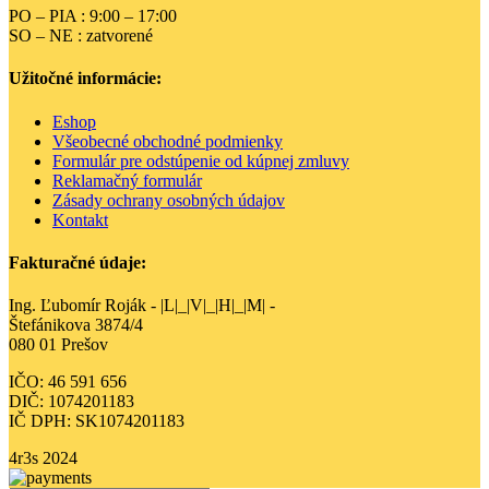
stránke
PO – PIA : 9:00 – 17:00
produktu.
SO – NE : zatvorené
Užitočné informácie:
Eshop
Všeobecné obchodné podmienky
Formulár pre odstúpenie od kúpnej zmluvy
Reklamačný formulár
Zásady ochrany osobných údajov
Kontakt
Fakturačné údaje:
Ing. Ľubomír Roják - |L|_|V|_|H|_|M| -
Štefánikova 3874/4
080 01 Prešov
IČO: 46 591 656
DIČ: 1074201183
IČ DPH: SK1074201183
4r3s
2024