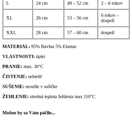
L
24 cm
49 – 52 cm
2 – 6 rokov
6 rokov –
XL
26 cm
53 – 56 cm
dospelí
XXL
28 cm
57 – 60 cm
dospelí
MATERIÁL:
95% Bavlna 5% Elastan
VLASTNOSTI:
úplet
PRANIE:
max. 30°C
ČISTENIE:
nebieliť
SUŠENIE:
nesušte v sušičke
ŽEHLENIE:
stredná teplota žehlenia max 110°C
Možno by sa Vám páčilo...