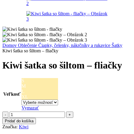
Domov
Oblečenie
Čiapky, čelenky, nákrčníky a rukavice
Šatky
Kiwi šatka so šiltom – fliačky
Kiwi šatka so šiltom – fliačky
S
M
L
Veľkosť
XL
Vymazať
množstvo
Kiwi
Pridať do košíka
šatka
Značka:
Kiwi
so