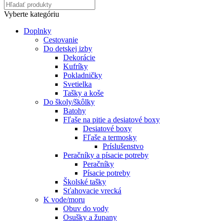
Vyberte kategóriu
Doplnky
Cestovanie
Do detskej izby
Dekorácie
Kufríky
Pokladničky
Svetielka
Tašky a koše
Do školy/škôlky
Batohy
Fľaše na pitie a desiatové boxy
Desiatové boxy
Fľaše a termosky
Príslušenstvo
Peračníky a písacie potreby
Peračníky
Písacie potreby
Školské tašky
Sťahovacie vrecká
K vode/moru
Obuv do vody
Osušky a župany