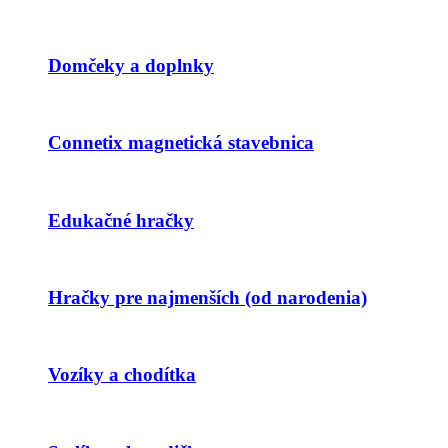
Domčeky a doplnky
Connetix magnetická stavebnica
Edukačné hračky
Hračky pre najmenších (od narodenia)
Vozíky a chodítka