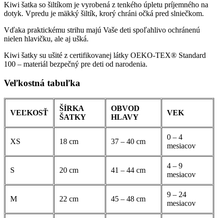
šiltom
Kiwi šatka so šiltíkom je vyrobená z tenkého úpletu príjemného na
-
dotyk. Vpredu je mäkký šiltík, krorý chráni očká pred slniečkom.
fliačky
Vďaka praktickému strihu majú Vaše deti spoľahlivo ochránenú
nielen hlavičku, ale aj ušká.
Kiwi šatky su ušité z certifikovanej látky OEKO-TEX® Standard
100 – materiál bezpečný pre deti od narodenia.
Veľkostná tabuľka
ŠÍRKA
OBVOD
VEĽKOSŤ
VEK
ŠATKY
HLAVY
0 – 4
XS
18 cm
37 – 40 cm
mesiacov
4 – 9
S
20 cm
41 – 44 cm
mesiacov
9 – 24
M
22 cm
45 – 48 cm
mesiacov