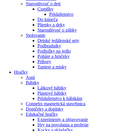
Starostlivosť o deti
Cumlíky
Príslušenstvo
Do kúpeľa
Plienky a deky
Starostlivosť o zúbky
Stolovanie
Detské jedálenské sety
Podbradníky
Podložky na jedlo
Poháre a hrnčeky
Príbory
Taniere a misky
Hračky
Autá
Bábiky
Látkové bábiky
Plastové bábiky
Príslušenstvo k bábikám
Connetix magnetická stavebnica
Domčeky a doplnky
Edukačné hračky
Experimenty a objavovanie
Hry na povolania a profesie
Kocky a skladačky