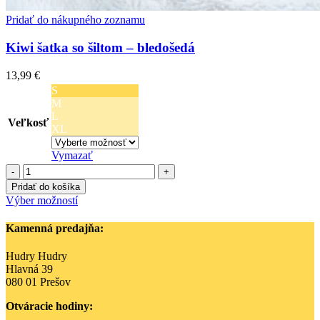
Pridať do nákupného zoznamu
Kiwi šatka so šiltom – bledošedá
13,99
€
S
M
L
Veľkosť
XL
Vymazať
množstvo
Kiwi
Pridať do košíka
šatka
Tento
Výber možností
so
produkt
šiltom
má
Kamenná predajňa:
-
viacero
bledošedá
variantov.
Hudry Hudry
Možnosti
Hlavná 39
si
080 01 Prešov
môžete
vybrať
Otváracie hodiny:
na