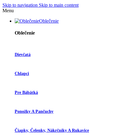
Skip to navigation
Skip to main content
Menu
Oblečenie
Oblečenie
Dievčatá
Chlapci
Pre Bábätká
Ponožky A Pančuchy
Čiapky, Čelenky, Nákrčníky A Rukavice