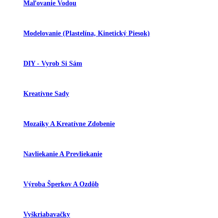
Maľovanie Vodou
Modelovanie (plastelína, Kinetický Piesok)
DIY - Vyrob Si Sám
Kreatívne Sady
Mozaiky A Kreatívne Zdobenie
Navliekanie A Prevliekanie
Výroba Šperkov A Ozdôb
Vyškriabavačky