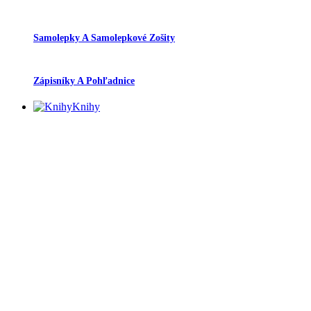
Samolepky A Samolepkové Zošity
Zápisníky A Pohľadnice
Knihy
Knihy
Pracovné Zošity
Knihy
Doplnky
Doplnky