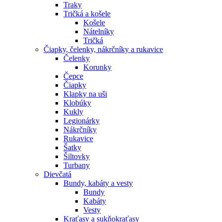
Traky
Tričká a košele
Košele
Nátelníky
Tričká
Čiapky, čelenky, nákrčníky a rukavice
Čelenky
Korunky
Čepce
Čiapky
Klapky na uši
Klobúky
Kukly
Legionárky
Nákrčníky
Rukavice
Šatky
Šiltovky
Turbany
Dievčatá
Bundy, kabáty a vesty
Bundy
Kabáty
Vesty
Kraťasy a sukňokraťasy