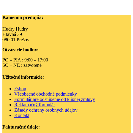
Kamenná predajňa:
Hudry Hudry
Hlavná 39
080 01 Prešov
Otváracie hodiny:
PO – PIA : 9:00 – 17:00
SO – NE : zatvorené
Užitočné informácie:
Eshop
Všeobecné obchodné podmienky
Formulár pre odstúpenie od kúpnej zmluvy
Reklamačný formulár
Zásady ochrany osobných údajov
Kontakt
Fakturačné údaje: