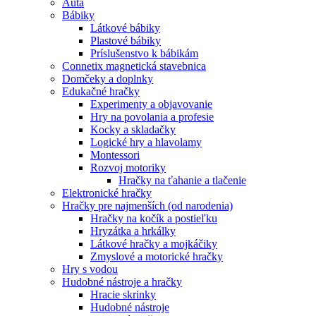
Autá
Bábiky
Látkové bábiky
Plastové bábiky
Príslušenstvo k bábikám
Connetix magnetická stavebnica
Domčeky a doplnky
Edukačné hračky
Experimenty a objavovanie
Hry na povolania a profesie
Kocky a skladačky
Logické hry a hlavolamy
Montessori
Rozvoj motoriky
Hračky na ťahanie a tlačenie
Elektronické hračky
Hračky pre najmenších (od narodenia)
Hračky na kočík a postieľku
Hryzátka a hrkálky
Látkové hračky a mojkáčiky
Zmyslové a motorické hračky
Hry s vodou
Hudobné nástroje a hračky
Hracie skrinky
Hudobné nástroje