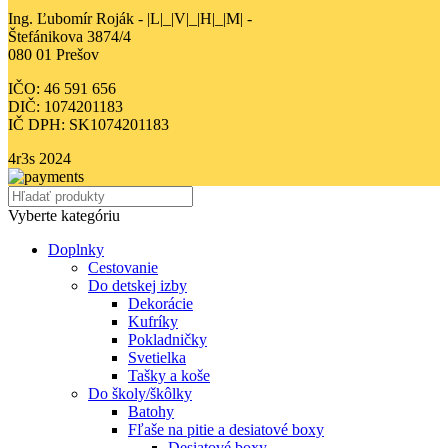
Ing. Ľubomír Roják - |L|_|V|_|H|_|M| -
Štefánikova 3874/4
080 01 Prešov
IČO: 46 591 656
DIČ: 1074201183
IČ DPH: SK1074201183
4r3s
2024
Vyberte kategóriu
Doplnky
Cestovanie
Do detskej izby
Dekorácie
Kufríky
Pokladničky
Svetielka
Tašky a koše
Do školy/škôlky
Batohy
Fľaše na pitie a desiatové boxy
Desiatové boxy