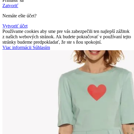
Prihlásiť sa
Zatvoriť
Nemáte ešte účet?
Vytvoriť účet
Používame cookies aby sme pre vás zabezpečili ten najlepší zážitok
z našich webových stránok. Ak budete pokračovať v používaní tejto
stránky budeme predpokladať, že ste s ňou spokojní.
Viac
Viac informácii
Súhlasím
informácii