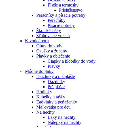
Fľaše a termosky
Príslušenstvo
Peračníky a písacie potreby
Peračníky
Písacie potreby
Školské tašky
Sťahovacie vrecká
K vode/moru
Obuv do vody
Osušky a župany
Plavky a oblečenie
Čiapky a klobúky do vody
Plavky
Módne doplnky
Dáždniky a pršiplášte
Dáždniky
Pršiplášte
Hodinky
Kabelky a tašky
Ľadvinky a peňaženky
Maľovátka pre deti
Na nechty
Laky na nechty
Nálepky na nechty