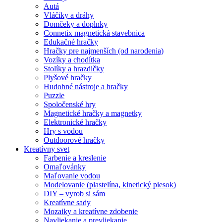
Autá
Vláčiky a dráhy
Domčeky a doplnky
Connetix magnetická stavebnica
Edukačné hračky
Hračky pre najmenších (od narodenia)
Vozíky a chodítka
Stolíky a hrazdičky
Plyšové hračky
Hudobné nástroje a hračky
Puzzle
Spoločenské hry
Magnetické hračky a magnetky
Elektronické hračky
Hry s vodou
Outdoorové hračky
Kreatívny svet
Farbenie a kreslenie
Omaľovánky
Maľovanie vodou
Modelovanie (plastelína, kinetický piesok)
DIY – vyrob si sám
Kreatívne sady
Mozaiky a kreatívne zdobenie
Navliekanie a prevliekanie