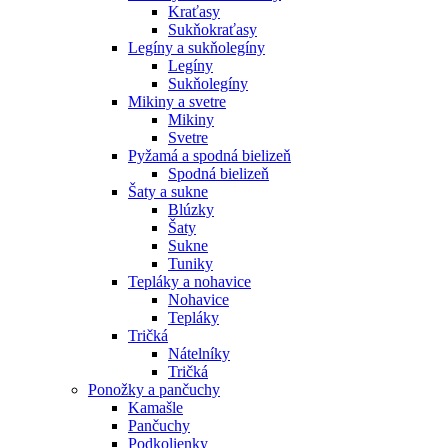
Kraťasy
Sukňokraťasy
Legíny a sukňolegíny
Legíny
Sukňolegíny
Mikiny a svetre
Mikiny
Svetre
Pyžamá a spodná bielizeň
Spodná bielizeň
Šaty a sukne
Blúzky
Šaty
Sukne
Tuniky
Tepláky a nohavice
Nohavice
Tepláky
Tričká
Nátelníky
Tričká
Ponožky a pančuchy
Kamašle
Pančuchy
Podkolienky