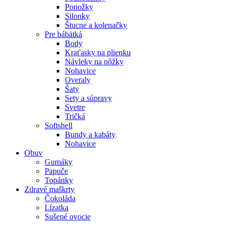
Ponožky
Silonky
Štucne a kolenačky
Pre bábätká
Body
Kraťasky na plienku
Návleky na nôžky
Nohavice
Overaly
Šaty
Sety a súpravy
Svetre
Tričká
Softshell
Bundy a kabáty
Nohavice
Obuv
Gumáky
Papuče
Topánky
Zdravé maškrty
Čokoláda
Lízatka
Sušené ovocie