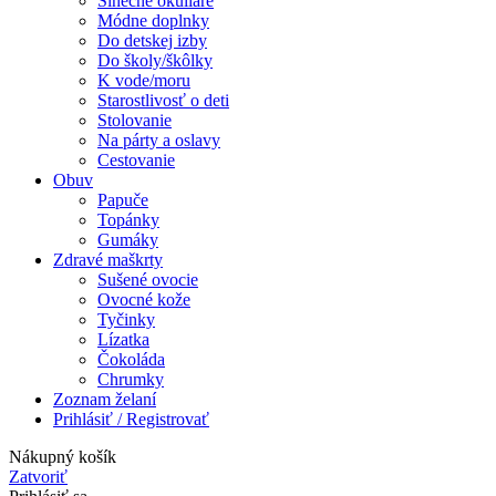
Slnečné okuliare
Módne doplnky
Do detskej izby
Do školy/škôlky
K vode/moru
Starostlivosť o deti
Stolovanie
Na párty a oslavy
Cestovanie
Obuv
Papuče
Topánky
Gumáky
Zdravé maškrty
Sušené ovocie
Ovocné kože
Tyčinky
Lízatka
Čokoláda
Chrumky
Zoznam želaní
Prihlásiť / Registrovať
Nákupný košík
Zatvoriť