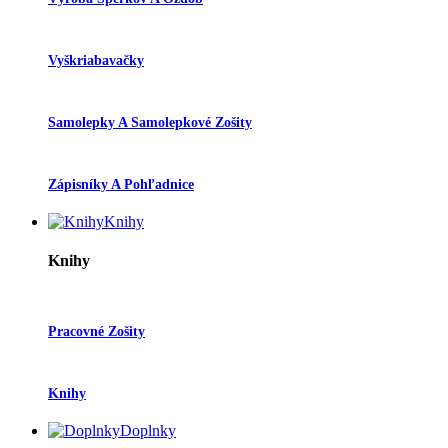
Vyškriabavačky
Samolepky A Samolepkové Zošity
Zápisníky A Pohľadnice
Knihy
Knihy
Pracovné Zošity
Knihy
Doplnky