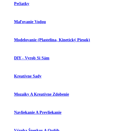
Pečiatky
Maľovanie Vodou
Modelovanie (plastelína, Kinetický Piesok)
DIY - Vyrob Si Sám
Kreatívne Sady
Mozaiky A Kreatívne Zdobenie
Navliekanie A Prevliekanie
Výroba Šperkov A Ozdôb