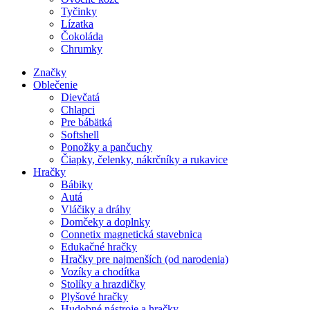
Tyčinky
Lízatka
Čokoláda
Chrumky
Značky
Oblečenie
Dievčatá
Chlapci
Pre bábätká
Softshell
Ponožky a pančuchy
Čiapky, čelenky, nákrčníky a rukavice
Hračky
Bábiky
Autá
Vláčiky a dráhy
Domčeky a doplnky
Connetix magnetická stavebnica
Edukačné hračky
Hračky pre najmenších (od narodenia)
Vozíky a chodítka
Stolíky a hrazdičky
Plyšové hračky
Hudobné nástroje a hračky