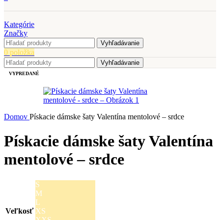
Kategórie
Značky
Vyhľadávanie
0
položka
Vyhľadávanie
VYPREDANÉ
Domov
Pískacie dámske šaty Valentína mentolové – srdce
Pískacie dámske šaty Valentína
mentolové – srdce
S
M
L
Veľkosť
XS
XXS