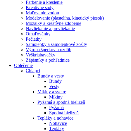
Farbenie a kreslenie
Kreatívne sady
Maľovanie vodou
Modelovanie (plastelína, kinetický piesok)
Mozaiky a kreatívne zdobenie
Navliekanie a prevliekanie
Omaľovánky
Pečiatky
Samolepky a samolepkové zošity
Výroba šperkov a ozdôb
Vyškriabavačky
Zápisníky a pohľadnice
Oblečenie
Chlapci
Bundy a vesty
Bundy
Vesty
Mikiny a svetre
Mikiny
Pyžamá a spodná bielizeň
Pyžamá
Spodná bielizeň
Tepláky a nohavice
Nohavice
Tepláky