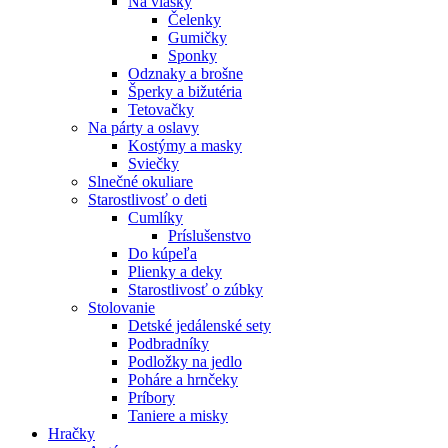
Na vlásky
Čelenky
Gumičky
Sponky
Odznaky a brošne
Šperky a bižutéria
Tetovačky
Na párty a oslavy
Kostýmy a masky
Sviečky
Slnečné okuliare
Starostlivosť o deti
Cumlíky
Príslušenstvo
Do kúpeľa
Plienky a deky
Starostlivosť o zúbky
Stolovanie
Detské jedálenské sety
Podbradníky
Podložky na jedlo
Poháre a hrnčeky
Príbory
Taniere a misky
Hračky