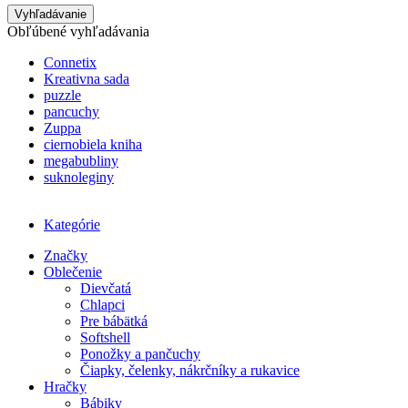
Vyhľadávanie
Obľúbené vyhľadávania
Connetix
Kreativna sada
puzzle
pancuchy
Zuppa
ciernobiela kniha
megabubliny
suknoleginy
Kategórie
Značky
Oblečenie
Dievčatá
Chlapci
Pre bábätká
Softshell
Ponožky a pančuchy
Čiapky, čelenky, nákrčníky a rukavice
Hračky
Bábiky