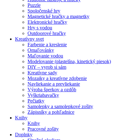
Puzzle
Spoločenské hry
Magnetické hračky a magnetky
Elektronické hračky
Hry s vodou
Outdoorové hračky
Kreatívny svet
Farbenie a kreslenie
Omaľovánky
Maľovanie vodou
Modelovanie (plastelína, kinetický piesok)
DIY – vyrob si sám
Kreatívne sady
Mozaiky a kreatívne zdobenie
Navliekanie a prevliekanie
Výroba šperkov a ozdôb
Vyškriabavačky
Pečiatky
Samolepky a samolepkové zošity
Zápisníky a pohľadnice
Knihy
Knihy
Pracovné zošity
Doplnky