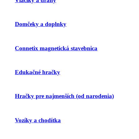
Vláčiky a dráhy
Domčeky a doplnky
Connetix magnetická stavebnica
Edukačné hračky
Hračky pre najmenších (od narodenia)
Vozíky a chodítka