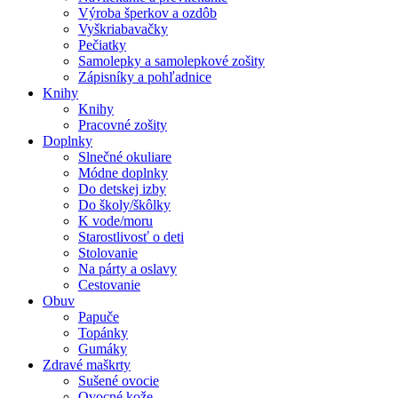
Výroba šperkov a ozdôb
Vyškriabavačky
Pečiatky
Samolepky a samolepkové zošity
Zápisníky a pohľadnice
Knihy
Knihy
Pracovné zošity
Doplnky
Slnečné okuliare
Módne doplnky
Do detskej izby
Do školy/škôlky
K vode/moru
Starostlivosť o deti
Stolovanie
Na párty a oslavy
Cestovanie
Obuv
Papuče
Topánky
Gumáky
Zdravé maškrty
Sušené ovocie
Ovocné kože