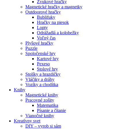
Zvukové hračky
Magnetické hračky a magnetky
Outdoorové hračky
Bublifuky
Hračky na piesok
Lopty
Odrážadlá a kolobežky
Voľný čas
Plyšové hračky
Puzzle
Spoločenské hry
Kartové hry
Pexeso
Stolové hry
Stolíky a hrazdičky
Vláčiky a dráhy
Vozíky a chodítka
Knihy
Magnetické knihy
Pracovné zošity
Matematika
Písanie a čítanie
Vianočné knihy
Kreatívny svet
DIY – vyrob si sám