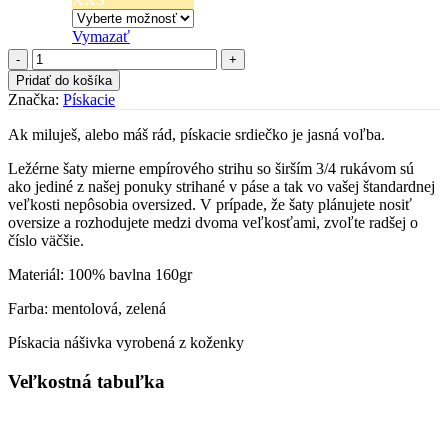
Vymazať
množstvo
Pískacie
Pridať do košíka
dámske
Značka:
Pískacie
šaty
Valentína
Ak miluješ, alebo máš rád, pískacie srdiečko je jasná voľba.
mentolové
-
Ležérne šaty mierne empírového strihu so širším 3/4 rukávom sú
srdce
ako jediné z našej ponuky strihané v páse a tak vo vašej štandardnej
veľkosti nepôsobia oversized. V prípade, že šaty plánujete nosiť
oversize a rozhodujete medzi dvoma veľkosťami, zvoľte radšej o
číslo väčšie.
Materiál: 100% bavlna 160gr
Farba: mentolová, zelená
Pískacia nášivka vyrobená z koženky
Veľkostná tabuľka