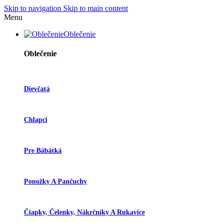
Skip to navigation
Skip to main content
Menu
Oblečenie
Oblečenie
Dievčatá
Chlapci
Pre Bábätká
Ponožky A Pančuchy
Čiapky, Čelenky, Nákrčníky A Rukavice