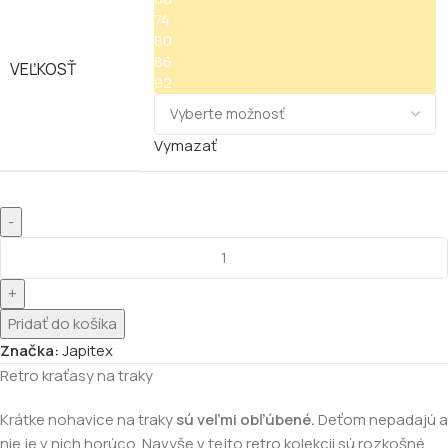
74
80
86
VEĽKOSŤ
92
Vymazať
Pridať do košíka
Značka:
Japitex
Retro kraťasy na traky
Krátke nohavice na traky
sú veľmi obľúbené.
Deťom nepadajú a
nie je v nich horúco. Navyše v tejto retro kolekcii sú rozkošné.