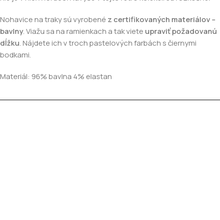
Nohavice na traky sú vyrobené
z certifikovaných materiálov –
bavlny
. Viažu sa na ramienkach a tak viete
upraviť požadovanú
dĺžku
. Nájdete ich v troch pastelových farbách s čiernymi
bodkami.
Materiál: 96% bavlna 4% elastan