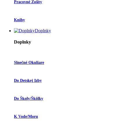
Pracovné Zošity
Knihy
Doplnky
Doplnky
Slnečné Okuliare
Do Detskej Izby
Do Školy/škôlky
K Vode/moru