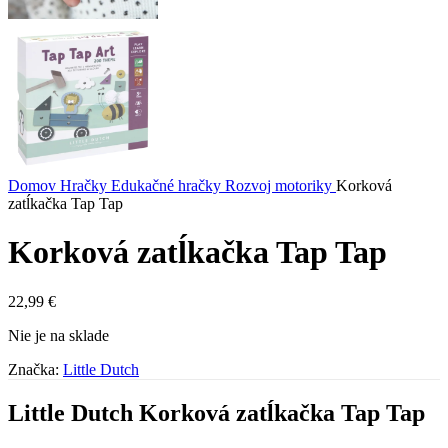
Domov
Hračky
Edukačné hračky
Rozvoj motoriky
Korková
zatĺkačka Tap Tap
Korková zatĺkačka Tap Tap
22,99
€
Nie je na sklade
Značka:
Little Dutch
Little Dutch Korková zatĺkačka Tap Tap