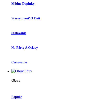
Módne Doplnky
Starostlivosť O Deti
Stolovanie
Na Párty A Oslavy
Cestovanie
Obuv
Obuv
Papuče