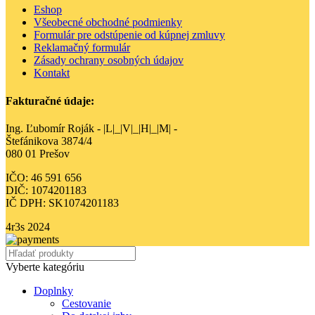
Eshop
Všeobecné obchodné podmienky
Formulár pre odstúpenie od kúpnej zmluvy
Reklamačný formulár
Zásady ochrany osobných údajov
Kontakt
Fakturačné údaje:
Ing. Ľubomír Roják - |L|_|V|_|H|_|M| -
Štefánikova 3874/4
080 01 Prešov
IČO: 46 591 656
DIČ: 1074201183
IČ DPH: SK1074201183
4r3s
2024
Vyberte kategóriu
Doplnky
Cestovanie