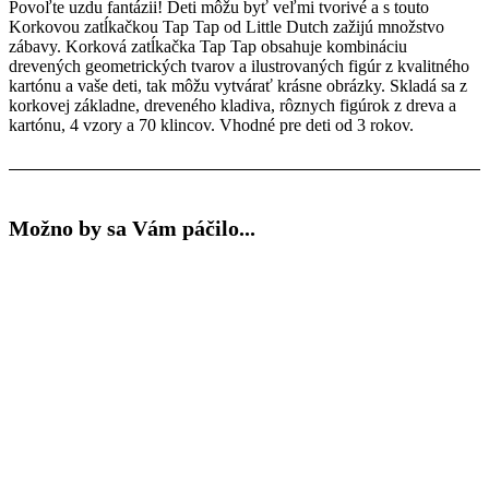
Povoľte uzdu fantázii! Deti môžu byť veľmi tvorivé a s touto
Korkovou zatĺkačkou Tap Tap od Little Dutch zažijú množstvo
zábavy. Korková zatĺkačka Tap Tap obsahuje kombináciu
drevených geometrických tvarov a ilustrovaných figúr z kvalitného
kartónu a vaše deti, tak môžu vytvárať krásne obrázky. Skladá sa z
korkovej základne, dreveného kladiva, rôznych figúrok z dreva a
kartónu, 4 vzory a 70 klincov. Vhodné pre deti od 3 rokov.
Možno by sa Vám páčilo...