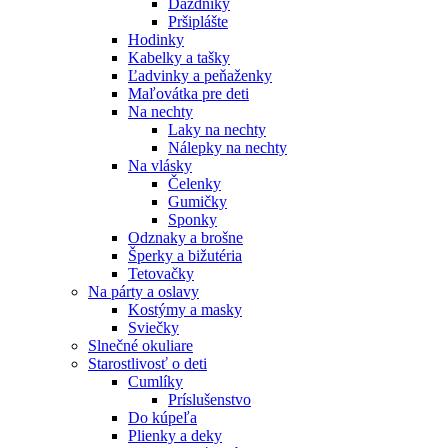
Dáždniky
Pršiplášte
Hodinky
Kabelky a tašky
Ľadvinky a peňaženky
Maľovátka pre deti
Na nechty
Laky na nechty
Nálepky na nechty
Na vlásky
Čelenky
Gumičky
Sponky
Odznaky a brošne
Šperky a bižutéria
Tetovačky
Na párty a oslavy
Kostýmy a masky
Sviečky
Slnečné okuliare
Starostlivosť o deti
Cumlíky
Príslušenstvo
Do kúpeľa
Plienky a deky