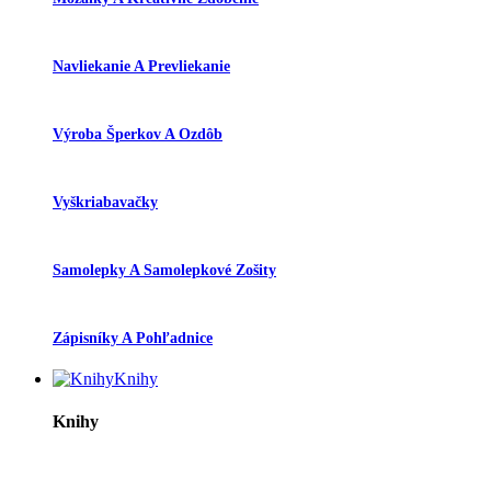
Navliekanie A Prevliekanie
Výroba Šperkov A Ozdôb
Vyškriabavačky
Samolepky A Samolepkové Zošity
Zápisníky A Pohľadnice
Knihy
Knihy