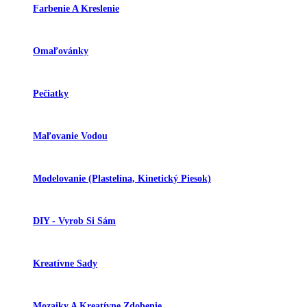
Farbenie A Kreslenie
Omaľovánky
Pečiatky
Maľovanie Vodou
Modelovanie (plastelína, Kinetický Piesok)
DIY - Vyrob Si Sám
Kreatívne Sady
Mozaiky A Kreatívne Zdobenie