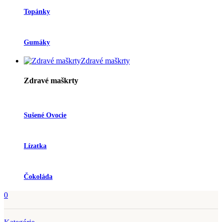
Topánky
Gumáky
Zdravé maškrty
Zdravé maškrty
Sušené Ovocie
Lízatka
Čokoláda
0