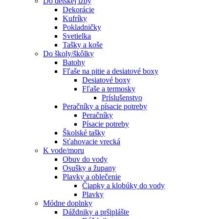
Do detskej izby
Dekorácie
Kufríky
Pokladničky
Svetielka
Tašky a koše
Do školy/škôlky
Batohy
Fľaše na pitie a desiatové boxy
Desiatové boxy
Fľaše a termosky
Príslušenstvo
Peračníky a písacie potreby
Peračníky
Písacie potreby
Školské tašky
Sťahovacie vrecká
K vode/moru
Obuv do vody
Osušky a župany
Plavky a oblečenie
Čiapky a klobúky do vody
Plavky
Módne doplnky
Dáždniky a pršiplášte