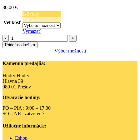
30,00
€
1-2 roky
2-4 roky
Veľkosť
Vymazať
množstvo
KiETLA
Pridať do košíka
slnečné
Výber možností
okuliare
Tento
WaZZ
produkt
Kamenná predajňa:
-
má
Blush
viacero
Hudry Hudry
variantov.
Hlavná 39
Možnosti
080 01 Prešov
si
môžete
Otváracie hodiny:
vybrať
na
PO – PIA : 9:00 – 17:00
stránke
SO – NE : zatvorené
produktu.
Užitočné informácie:
Eshop