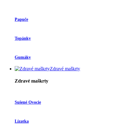
Papuče
Topánky
Gumáky
Zdravé maškrty
Zdravé maškrty
Sušené Ovocie
Lízatka