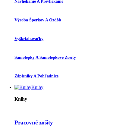
Navliekanie A Prevliekanie
Výroba Šperkov A Ozdôb
Vyškriabavačky
Samolepky A Samolepkové Zošity
Zápisníky A Pohľadnice
Knihy
Knihy
Pracovné zošity