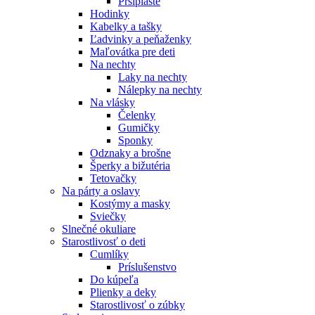
Pršiplášte
Hodinky
Kabelky a tašky
Ľadvinky a peňaženky
Maľovátka pre deti
Na nechty
Laky na nechty
Nálepky na nechty
Na vlásky
Čelenky
Gumičky
Sponky
Odznaky a brošne
Šperky a bižutéria
Tetovačky
Na párty a oslavy
Kostýmy a masky
Sviečky
Slnečné okuliare
Starostlivosť o deti
Cumlíky
Príslušenstvo
Do kúpeľa
Plienky a deky
Starostlivosť o zúbky