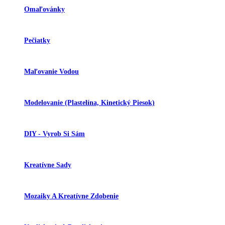
Omaľovánky
Pečiatky
Maľovanie Vodou
Modelovanie (plastelína, Kinetický Piesok)
DIY - Vyrob Si Sám
Kreatívne Sady
Mozaiky A Kreatívne Zdobenie