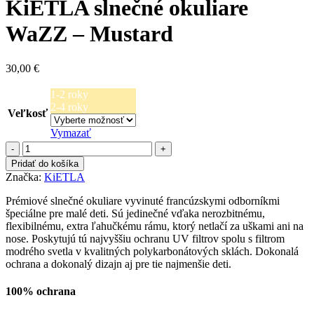
KiETLA slnečné okuliare
WaZZ – Mustard
30,00
€
1-2 roky
2-4 roky
Veľkosť
Vymazať
množstvo
KiETLA
Pridať do košíka
slnečné
Značka:
KiETLA
okuliare
WaZZ
Prémiové slnečné okuliare vyvinuté francúzskymi odborníkmi
-
špeciálne pre malé deti. Sú jedinečné vďaka nerozbitnému,
Mustard
flexibilnému, extra ľahučkému rámu, ktorý netlačí za uškami ani na
nose. Poskytujú tú najvyššiu ochranu UV filtrov spolu s filtrom
modrého svetla v kvalitných polykarbonátových sklách. Dokonalá
ochrana a dokonalý dizajn aj pre tie najmenšie deti.
100% ochrana