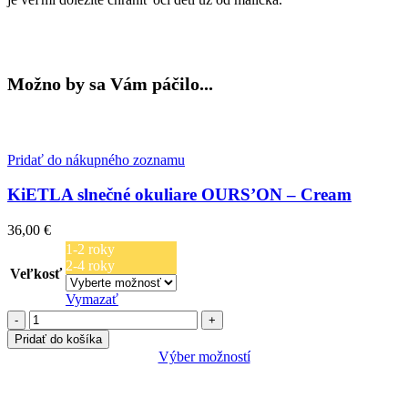
Možno by sa Vám páčilo...
Pridať do nákupného zoznamu
KiETLA slnečné okuliare OURS’ON – Cream
36,00
€
1-2 roky
2-4 roky
Veľkosť
Vymazať
množstvo
KiETLA
Pridať do košíka
slnečné
Výber možností
okuliare
Tento
OURS’ON
produkt
-
má