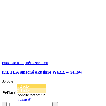
Pridať do nákupného zoznamu
KiETLA slnečné okuliare WaZZ – Yellow
30,00
€
1-2 roky
2-4 roky
Veľkosť
Vymazať
množstvo