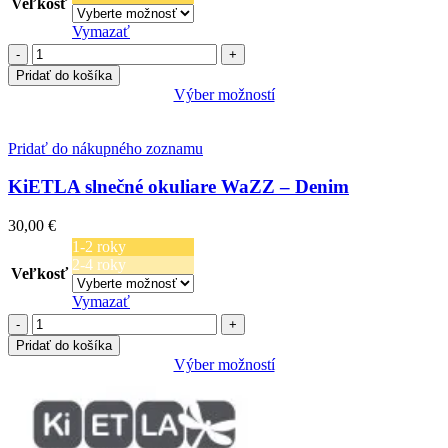
Veľkosť
Vymazať
množstvo
KiETLA
Pridať do košíka
slnečné
Výber možností
okuliare
Tento
BuZZ
produkt
4-
má
Pridať do nákupného zoznamu
9
viacero
rokov
variantov.
KiETLA slnečné okuliare WaZZ – Denim
-
Možnosti
Pink
si
30,00
€
glitter
môžete
1-2 roky
vybrať
2-4 roky
na
Veľkosť
stránke
Vymazať
produktu.
množstvo
KiETLA
Pridať do košíka
slnečné
Výber možností
okuliare
Tento
WaZZ
produkt
-
má
Denim
viacero