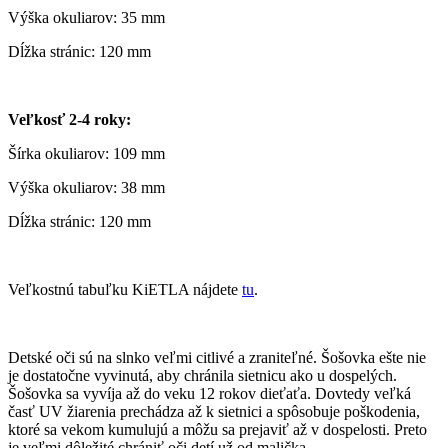
Výška okuliarov: 35 mm
Dĺžka stránic: 120 mm
Veľkosť 2-4 roky:
Šírka okuliarov: 109 mm
Výška okuliarov: 38 mm
Dĺžka stránic: 120 mm
Veľkostnú tabuľku KiETLA nájdete
tu
.
Detské oči sú na slnko veľmi citlivé a zraniteľné. Šošovka ešte nie
je dostatočne vyvinutá, aby chránila sietnicu ako u dospelých.
Šošovka sa vyvíja až do veku 12 rokov dieťaťa. Dovtedy veľká
časť UV žiarenia prechádza až k sietnici a spôsobuje poškodenia,
ktoré sa vekom kumulujú a môžu sa prejaviť až v dospelosti. Preto
je veľmi dôležité chrániť oči detí už od malička.