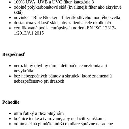
100% UVA, UVB a UVC filter, kategória 3
odolné polykarbonátové sklá (kvalitnejší filter ako akrylové
sklá)
novinka – Blue Blocker – filter škodlivého modrého svetla
dostatočná veľkosť skiel, aby zatienila celé okolie očí
certifikované podľa európskych noriem EN ISO 12312-
1:2013/A1:2015
Bezpečnosť
nerozbitný ohybný rám – deti bočnice nezlomia ani
nevykrútia
bez nebezpečných pántov a skrutiek, ktoré znamenajú
nebezpečenstvo pri úrazoch
Pohodlie
ultra ľahký a flexibilný rám
bočnice tenké a tvarované, aby netlačili za uškami
odnímateľná gumička udrží okuliare správne nasadené