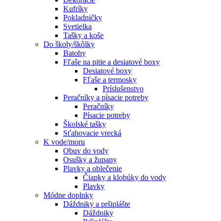
Kufríky
Pokladničky
Svetielka
Tašky a koše
Do školy/škôlky
Batohy
Fľaše na pitie a desiatové boxy
Desiatové boxy
Fľaše a termosky
Príslušenstvo
Peračníky a písacie potreby
Peračníky
Písacie potreby
Školské tašky
Sťahovacie vrecká
K vode/moru
Obuv do vody
Osušky a župany
Plavky a oblečenie
Čiapky a klobúky do vody
Plavky
Módne doplnky
Dáždniky a pršiplášte
Dáždniky