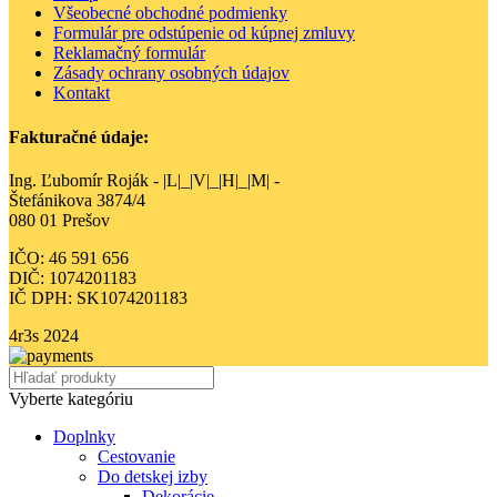
Všeobecné obchodné podmienky
Formulár pre odstúpenie od kúpnej zmluvy
Reklamačný formulár
Zásady ochrany osobných údajov
Kontakt
Fakturačné údaje:
Ing. Ľubomír Roják - |L|_|V|_|H|_|M| -
Štefánikova 3874/4
080 01 Prešov
IČO: 46 591 656
DIČ: 1074201183
IČ DPH: SK1074201183
4r3s
2024
Vyberte kategóriu
Doplnky
Cestovanie
Do detskej izby
Dekorácie