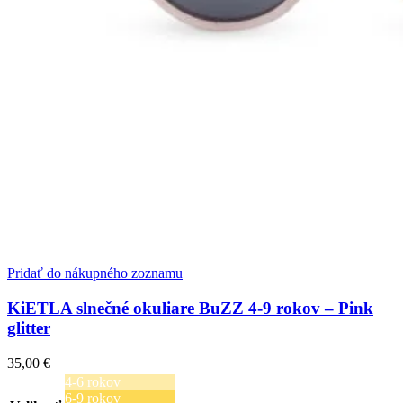
Pridať do nákupného zoznamu
KiETLA slnečné okuliare BuZZ 4-9 rokov – Pink
glitter
35,00
€
4-6 rokov
6-9 rokov