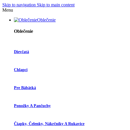
Skip to navigation
Skip to main content
Menu
Oblečenie
Oblečenie
Dievčatá
Chlapci
Pre Bábätká
Ponožky A Pančuchy
Čiapky, Čelenky, Nákrčníky A Rukavice