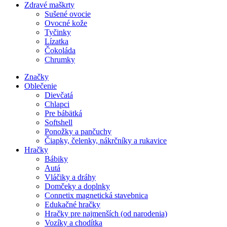
Zdravé maškrty
Sušené ovocie
Ovocné kože
Tyčinky
Lízatka
Čokoláda
Chrumky
Značky
Oblečenie
Dievčatá
Chlapci
Pre bábätká
Softshell
Ponožky a pančuchy
Čiapky, čelenky, nákrčníky a rukavice
Hračky
Bábiky
Autá
Vláčiky a dráhy
Domčeky a doplnky
Connetix magnetická stavebnica
Edukačné hračky
Hračky pre najmenších (od narodenia)
Vozíky a chodítka