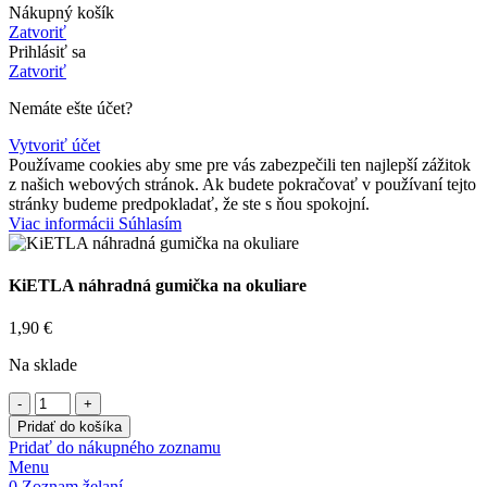
Nákupný košík
Zatvoriť
Prihlásiť sa
Zatvoriť
Nemáte ešte účet?
Vytvoriť účet
Používame cookies aby sme pre vás zabezpečili ten najlepší zážitok
z našich webových stránok. Ak budete pokračovať v používaní tejto
stránky budeme predpokladať, že ste s ňou spokojní.
Viac
Viac informácii
Súhlasím
informácii
KiETLA náhradná gumička na okuliare
1,90
€
Na sklade
množstvo
KiETLA
Pridať do košíka
náhradná
Pridať do nákupného zoznamu
gumička
Menu
na
0
Zoznam želaní