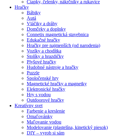
Čiapky, čelenky, nákrčníky a rukavice
Hračky
Bábiky
Autá
Vláčiky a dráhy
Domčeky a doplnky
Connetix magnetická stavebnica
Edukačné hračky
Hračky pre najmenších (od narodenia)
Vozíky a chodítka
Stolíky a hrazdičky
Plyšové hračky
Hudobné nástroje a hračky
Puzzle
Spoločenské hry
Magnetické hračky a magnetky
Elektronické hračky
Hry s vodou
Outdoorové hračky
Kreatívny svet
Farbenie a kreslenie
Omaľovánky
Maľovanie vodou
Modelovanie (plastelína, kinetický piesok)
DIY – vyrob si sám