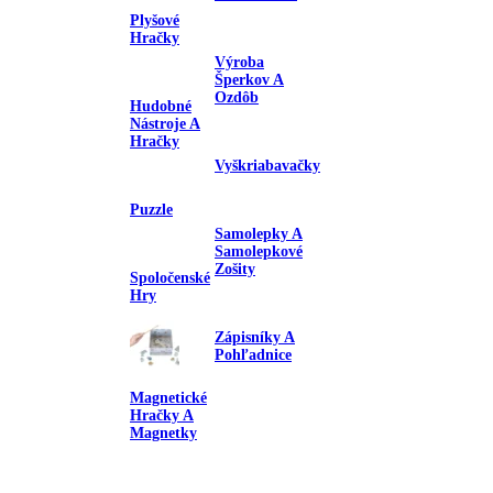
Plyšové
Hračky
Výroba
Šperkov A
Ozdôb
Hudobné
Nástroje A
Hračky
Vyškriabavačky
Puzzle
Samolepky A
Samolepkové
Zošity
Spoločenské
Hry
Zápisníky A
Pohľadnice
Magnetické
Hračky A
Magnetky