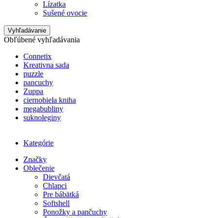
Lízatka
Sušené ovocie
Vyhľadávanie
Obľúbené vyhľadávania
Connetix
Kreativna sada
puzzle
pancuchy
Zuppa
ciernobiela kniha
megabubliny
suknoleginy
Kategórie
Značky
Oblečenie
Dievčatá
Chlapci
Pre bábätká
Softshell
Ponožky a pančuchy