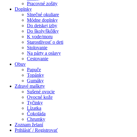
Pracovné zošity
Doplnky
Slnečné okuliare
Módne doplnky
Do detskej izby
Do školy/škôlky
K vode/moru
Starostlivosť o deti
Stolovanie
Na párty a oslavy
Cestovanie
Obuv
Papuče
Topánky
Gumáky
Zdravé maškrty
Sušené ovocie
Ovocné kože
Tyčinky
Lízatka
Čokoláda
Chrumky
Zoznam želaní
Prihlásiť / Registrovať