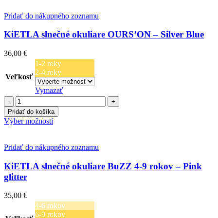
Pridať do nákupného zoznamu
KiETLA slnečné okuliare OURS’ON – Silver Blue
36,00
€
1-2 roky
2-4 roky
Veľkosť
Vymazať
množstvo
KiETLA
Pridať do košíka
slnečné
Tento
Výber možností
okuliare
produkt
OURS’ON
má
-
viacero
Pridať do nákupného zoznamu
Silver
variantov.
Blue
Možnosti
KiETLA slnečné okuliare BuZZ 4-9 rokov – Pink
si
glitter
môžete
vybrať
35,00
€
na
4-6 rokov
stránke
6-9 rokov
produktu.