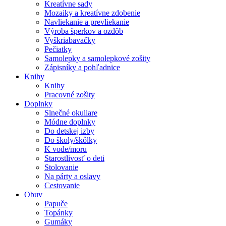
Kreatívne sady
Mozaiky a kreatívne zdobenie
Navliekanie a prevliekanie
Výroba šperkov a ozdôb
Vyškriabavačky
Pečiatky
Samolepky a samolepkové zošity
Zápisníky a pohľadnice
Knihy
Knihy
Pracovné zošity
Doplnky
Slnečné okuliare
Módne doplnky
Do detskej izby
Do školy/škôlky
K vode/moru
Starostlivosť o deti
Stolovanie
Na párty a oslavy
Cestovanie
Obuv
Papuče
Topánky
Gumáky