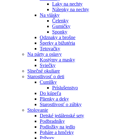
Laky na nechty
Nálepky na nechty
Na vlásky
Čelenky
Gumičky
Sponky
Odznaky a brošne
Šperky a bižutéria
Tetovačky
Na párty a oslavy
Kostýmy a masky
Sviečky
Slnečné okuliare
Starostlivosť o deti
Cumlíky
Príslušenstvo
Do kúpeľa
Plienky a deky
Starostlivosť o zúbky
Stolovanie
Detské jedálenské sety
Podbradníky
Podložky na jedlo
Poháre a hrnčeky
Príbory