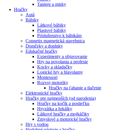
Taniere a misky
Hračky
Autá
Bábiky
Látkové bábiky
Plastové bábiky
Príslušenstvo k bábikám
Connetix magnetická stavebnica
Domčeky a doplnky
Edukačné hračky
Experimenty a objavovanie
Hry na povolania a profesie
Kocky a skladačky
Logické hry a hlavolamy
Montessori
Rozvoj motoriky
Hračky na ťahanie a tlačenie
Elektronické hračky
Hračky pre najmenších (od narodenia)
Hračky na kočík a postieľku
Hryzátka a hrkálky
Látkové hračky a mojkáčiky
Zmyslové a motorické hračky
Hry s vodou
Hudobné nástroje a hračky