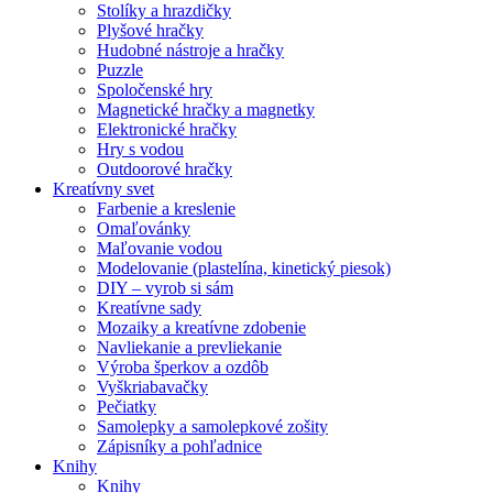
Stolíky a hrazdičky
Plyšové hračky
Hudobné nástroje a hračky
Puzzle
Spoločenské hry
Magnetické hračky a magnetky
Elektronické hračky
Hry s vodou
Outdoorové hračky
Kreatívny svet
Farbenie a kreslenie
Omaľovánky
Maľovanie vodou
Modelovanie (plastelína, kinetický piesok)
DIY – vyrob si sám
Kreatívne sady
Mozaiky a kreatívne zdobenie
Navliekanie a prevliekanie
Výroba šperkov a ozdôb
Vyškriabavačky
Pečiatky
Samolepky a samolepkové zošity
Zápisníky a pohľadnice
Knihy
Knihy