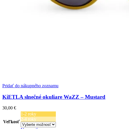
Pridať do nákupného zoznamu
KiETLA slnečné okuliare WaZZ – Mustard
30,00
€
1-2 roky
2-4 roky
Veľkosť