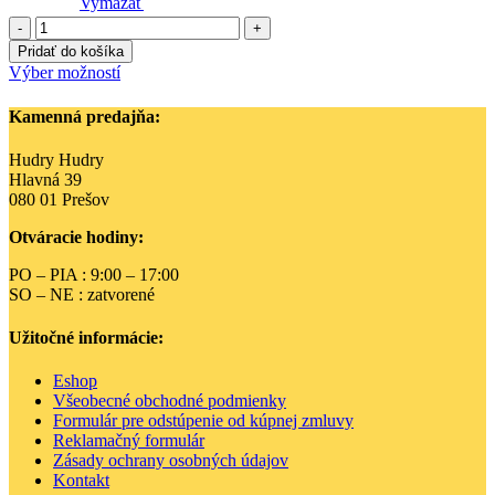
Vymazať
množstvo
KiETLA
Pridať do košíka
slnečné
Tento
Výber možností
okuliare
produkt
WaZZ
má
Kamenná predajňa:
-
viacero
Mustard
variantov.
Hudry Hudry
Možnosti
Hlavná 39
si
080 01 Prešov
môžete
vybrať
Otváracie hodiny:
na
stránke
PO – PIA : 9:00 – 17:00
produktu.
SO – NE : zatvorené
Užitočné informácie:
Eshop
Všeobecné obchodné podmienky
Formulár pre odstúpenie od kúpnej zmluvy
Reklamačný formulár
Zásady ochrany osobných údajov
Kontakt