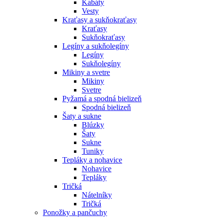
Kabáty
Vesty
Kraťasy a sukňokraťasy
Kraťasy
Sukňokraťasy
Legíny a sukňolegíny
Legíny
Sukňolegíny
Mikiny a svetre
Mikiny
Svetre
Pyžamá a spodná bielizeň
Spodná bielizeň
Šaty a sukne
Blúzky
Šaty
Sukne
Tuniky
Tepláky a nohavice
Nohavice
Tepláky
Tričká
Nátelníky
Tričká
Ponožky a pančuchy