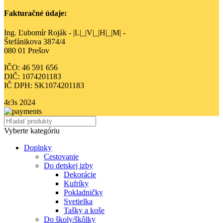
Fakturačné údaje:
Ing. Ľubomír Roják - |L|_|V|_|H|_|M| -
Štefánikova 3874/4
080 01 Prešov
IČO: 46 591 656
DIČ: 1074201183
IČ DPH: SK1074201183
4r3s
2024
Vyberte kategóriu
Doplnky
Cestovanie
Do detskej izby
Dekorácie
Kufríky
Pokladničky
Svetielka
Tašky a koše
Do školy/škôlky