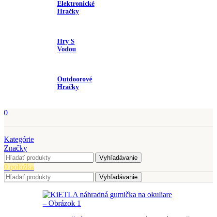
Elektronické
Hračky
Hry S
Vodou
Outdoorové
Hračky
0
Kategórie
Značky
Vyhľadávanie
0
položka
Vyhľadávanie