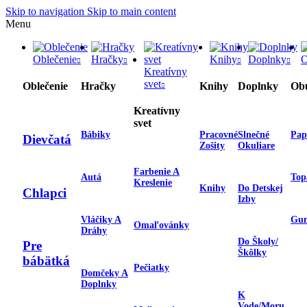
Skip to navigation
Skip to main content
Menu
Oblečenie
Hračky
Knihy
Doplnky
O
Kreatívny
svet
Oblečenie
Hračky
Knihy
Doplnky
Ob
Kreatívny
svet
Bábiky
Pracovné
Slnečné
Pap
Dievčatá
Zošity
Okuliare
Farbenie A
Autá
Top
Kreslenie
Knihy
Do Detskej
Chlapci
Izby
Vláčiky A
Gu
Omaľovánky
Dráhy
Do Školy/
Pre
Škôlky
bábätká
Pečiatky
Domčeky A
Doplnky
K
Vode/moru