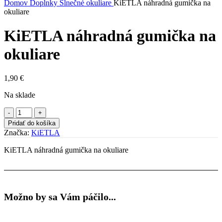
Domov
Doplnky
Slnečné okuliare
KiETLA náhradná gumička na
okuliare
KiETLA náhradná gumička na
okuliare
1,90
€
Na sklade
množstvo
KiETLA
Pridať do košíka
náhradná
Značka:
KiETLA
gumička
na
KiETLA náhradná gumička na okuliare
okuliare
Možno by sa Vám páčilo...