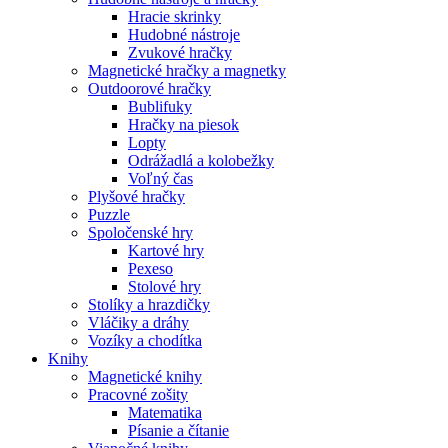
Hracie skrinky
Hudobné nástroje
Zvukové hračky
Magnetické hračky a magnetky
Outdoorové hračky
Bublifuky
Hračky na piesok
Lopty
Odrážadlá a kolobežky
Voľný čas
Plyšové hračky
Puzzle
Spoločenské hry
Kartové hry
Pexeso
Stolové hry
Stolíky a hrazdičky
Vláčiky a dráhy
Vozíky a chodítka
Knihy
Magnetické knihy
Pracovné zošity
Matematika
Písanie a čítanie