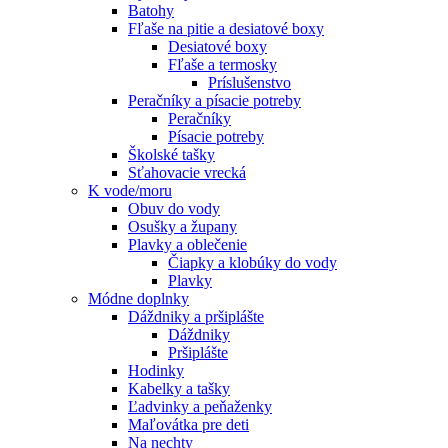
Batohy
Fľaše na pitie a desiatové boxy
Desiatové boxy
Fľaše a termosky
Príslušenstvo
Peračníky a písacie potreby
Peračníky
Písacie potreby
Školské tašky
Sťahovacie vrecká
K vode/moru
Obuv do vody
Osušky a župany
Plavky a oblečenie
Čiapky a klobúky do vody
Plavky
Módne doplnky
Dáždniky a pršiplášte
Dáždniky
Pršiplášte
Hodinky
Kabelky a tašky
Ľadvinky a peňaženky
Maľovátka pre deti
Na nechty