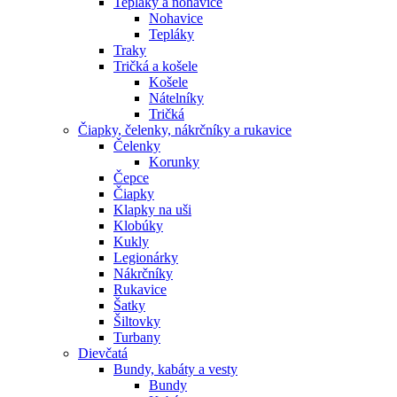
Tepláky a nohavice
Nohavice
Tepláky
Traky
Tričká a košele
Košele
Nátelníky
Tričká
Čiapky, čelenky, nákrčníky a rukavice
Čelenky
Korunky
Čepce
Čiapky
Klapky na uši
Klobúky
Kukly
Legionárky
Nákrčníky
Rukavice
Šatky
Šiltovky
Turbany
Dievčatá
Bundy, kabáty a vesty
Bundy