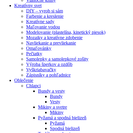
Vianočné knihy
Kreatívny svet
DIY – vyrob si sám
Farbenie a kreslenie
Kreatívne sady
Maľovanie vodou
Modelovanie (plastelína, kinetický piesok)
Mozaiky a kreatívne zdobenie
Navliekanie a prevliekanie
Omaľovánky
Pečiatky
Samolepky a samolepkové zošity
Výroba šperkov a ozdôb
Vyškriabavačky
Zápisníky a pohľadnice
Oblečenie
Chlapci
Bundy a vesty
Bundy
Vesty
Mikiny a svetre
Mikiny
Pyžamá a spodná bielizeň
Pyžamá
Spodná bielizeň