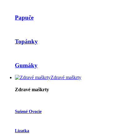
Papuče
Topánky
Gumáky
Zdravé maškrty
Zdravé maškrty
Sušené Ovocie
Lízatka