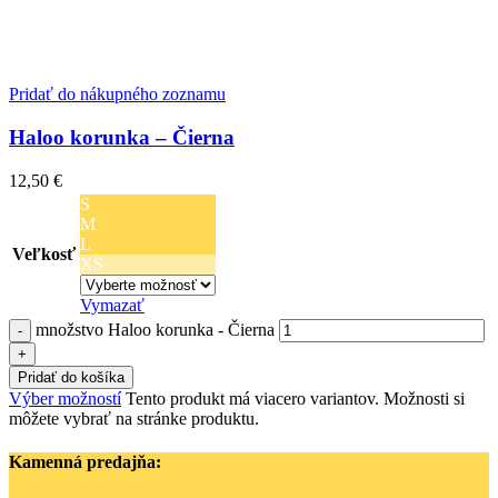
Pridať do nákupného zoznamu
Haloo korunka – Čierna
12,50
€
S
M
L
Veľkosť
XS
Vymazať
množstvo Haloo korunka - Čierna
Pridať do košíka
Výber možností
Tento produkt má viacero variantov. Možnosti si
môžete vybrať na stránke produktu.
Kamenná predajňa: