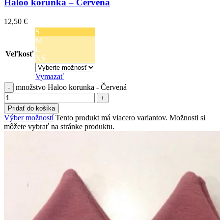
Haloo korunka – Červená
12,50
€
S
M
L
Veľkosť
XS
Vymazať
množstvo Haloo korunka - Červená
Pridať do košíka
Výber možností
Tento produkt má viacero variantov. Možnosti si
môžete vybrať na stránke produktu.