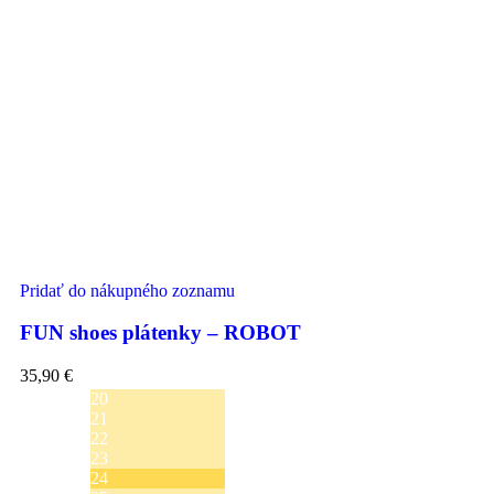
Pridať do nákupného zoznamu
FUN shoes plátenky – ROBOT
35,90
€
20
21
22
23
24