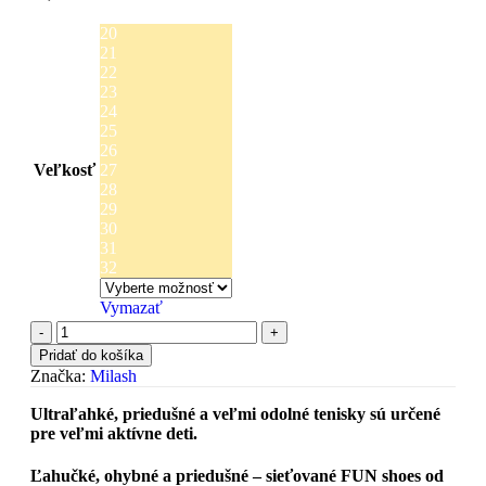
20
21
22
23
24
25
26
Veľkosť
27
28
29
30
31
32
Vymazať
Pridať do košíka
Značka:
Milash
Ultraľahké, priedušné a veľmi odolné tenisky sú určené
pre veľmi aktívne deti.
Ľahučké, ohybné a priedušné – sieťované FUN shoes od