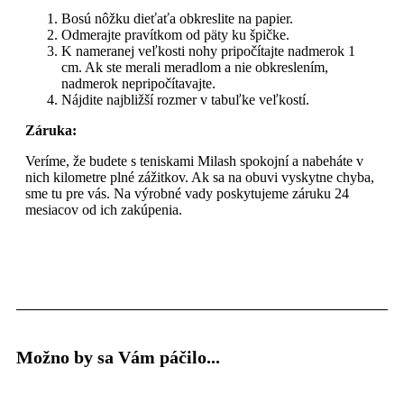
Bosú nôžku dieťaťa obkreslite na papier.
Odmerajte pravítkom od päty ku špičke.
K nameranej veľkosti nohy pripočítajte nadmerok 1
cm. Ak ste merali meradlom a nie obkreslením,
nadmerok nepripočítavajte.
Nájdite najbližší rozmer v tabuľke veľkostí.
Záruka:
Veríme, že budete s teniskami Milash spokojní a nabeháte v
nich kilometre plné zážitkov. Ak sa na obuvi vyskytne chyba,
sme tu pre vás. Na výrobné vady poskytujeme záruku 24
mesiacov od ich zakúpenia.
Možno by sa Vám páčilo...