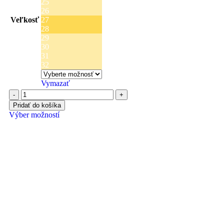
25
26
Veľkosť
27
28
29
30
31
32
Vymazať
Pridať do košíka
Výber možností