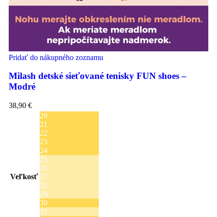
Pridať do nákupného zoznamu
Milash detské sieťované tenisky FUN shoes –
Modré
38,90
€
20
21
22
23
24
25
26
Veľkosť
27
28
29
30
31