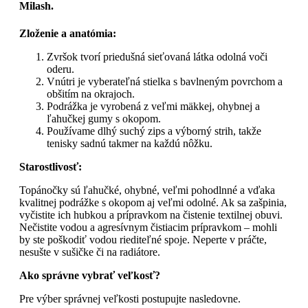
Milash.
Zloženie a anatómia:
Zvršok tvorí priedušná sieťovaná látka odolná voči
oderu.
Vnútri je vyberateľná stielka s bavlneným povrchom a
obšitím na okrajoch.
Podrážka je vyrobená z veľmi mäkkej, ohybnej a
ľahučkej gumy s okopom.
Používame dlhý suchý zips a výborný strih, takže
tenisky sadnú takmer na každú nôžku.
Starostlivosť:
Topánočky sú ľahučké, ohybné, veľmi pohodlnné a vďaka
kvalitnej podrážke s okopom aj veľmi odolné. Ak sa zašpinia,
vyčistite ich hubkou a prípravkom na čistenie textilnej obuvi.
Nečistite vodou a agresívnym čistiacim prípravkom – mohli
by ste poškodiť vodou riediteľné spoje. Neperte v práčte,
nesušte v sušičke či na radiátore.
Ako správne vybrať veľkosť?
Pre výber správnej veľkosti postupujte nasledovne.