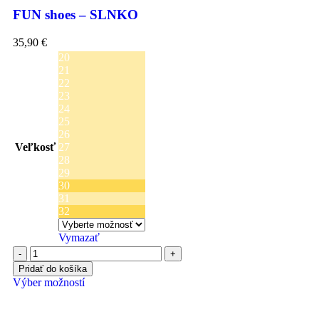
FUN shoes – SLNKO
35,90
€
20
21
22
23
24
25
26
Veľkosť
27
28
29
30
31
32
Vymazať
Pridať do košíka
Výber možností