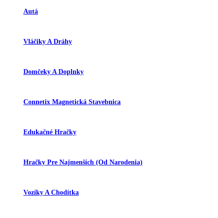
Autá
Vláčiky A Dráhy
Domčeky A Doplnky
Connetix Magnetická Stavebnica
Edukačné Hračky
Hračky Pre Najmenších (od Narodenia)
Vozíky A Chodítka