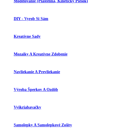
Modelovanie (plastelína, Kinetický Piesok)
DIY - Vyrob Si Sám
Kreatívne Sady
Mozaiky A Kreatívne Zdobenie
Navliekanie A Prevliekanie
Výroba Šperkov A Ozdôb
Vyškriabavačky
Samolepky A Samolepkové Zošity