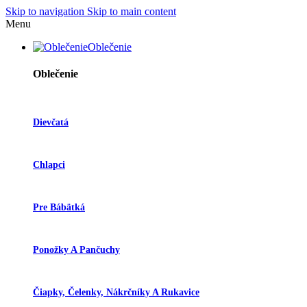
Skip to navigation
Skip to main content
Menu
Oblečenie
Oblečenie
Dievčatá
Chlapci
Pre Bábätká
Ponožky A Pančuchy
Čiapky, Čelenky, Nákrčníky A Rukavice