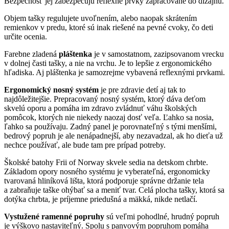
Bezpečnosť jej zabezpečujú reflexné prvky zapracované do dizajnu.
Objem tašky regulujete uvoľnením, alebo naopak skrátením
remienkov v predu, ktoré sú inak riešené na pevné cvoky, čo deti
určite ocenia.
Farebne zladená
pláštenka
je v samostatnom, zazipsovanom vrecku
v dolnej časti tašky, a nie na vrchu. Je to lepšie z ergonomického
hľadiska. Aj pláštenka je samozrejme vybavená reflexnými prvkami.
Ergonomický nosný systém
je pre zdravie detí aj tak to
najdôležitejšie.
Prepracovaný nosný systém, ktorý dáva deťom
skvelú oporu a pomáha im zdravo zvládnuť váhu školských
pomôcok, ktorých nie niekedy naozaj dosť veľa. Ľahko sa nosia,
ľahko sa používaju. Zadný panel je porovnateľný s tými menšími,
bedrový popruh je ale nenápadnejší, aby nezavadzal, ak ho dieťa už
nechce používať, ale bude tam pre prípad potreby.
Školské batohy Frii of Norway skvele sedia na detskom chrbte.
Základom opory nosného systému je vyberateľná, ergonomicky
tvarovaná hliníková lišta, ktorá podporuje správne držanie tela
a zabraňuje taške ohýbať sa a meniť tvar. Celá plocha tašky, ktorá sa
dotýka chrbta, je príjemne priedušná a mäkká, nikde netlačí.
Vystužené ramenné popruhy
sú veľmi pohodlné, hrudný popruh
je výškovo nastaviteľný. Spolu s panvovým popruhom pomáha