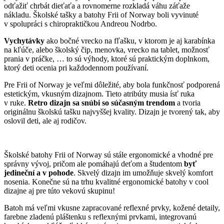
odťažiť chrbát dieťaťa a rovnomerne rozkladá váhu záťaže
nákladu.
Školské tašky a batohy Frii of Norway boli vyvinuté
v spolupráci s chiropraktičkou Andreou Nodrbo.
Vychytávky
ako bočné vrecko na fľašku, v ktorom je aj karabínka
na kľúče, alebo školský čip, menovka, vrecko na tablet, možnosť
prania v práčke, … to sú výhody, ktoré sú praktickým doplnkom,
ktorý deti ocenia pri každodennom používaní.
Pre Frii of Norway je veľmi dôležité, aby bola funkčnosť podporená
estetickým, vkusným dizajnom. Tieto atribúty musia ísť ruka
v ruke.
Retro dizajn sa snúbi so súčasným trendom
a tvoria
originálnu školskú tašku najvyššej kvality.
Dizajn je tvorený tak, aby
oslovil deti, ale aj rodičov.
Školské batohy Frii of Norway sú stále ergonomické a vhodné pre
správny vývoj, pričom ale pomáhajú deťom a študentom
byť
jedineční a v pohode
. Skvelý dizajn im umožňuje skvelý komfort
nosenia. Konečne sú na trhu kvalitné ergonomické batohy v cool
dizajne aj pre túto vekovú skupinu!
Batoh má veľmi vkusne zapracované reflexné prvky, kožené detaily,
farebne zladenú pláštenku s reflexnými prvkami, integrovanú