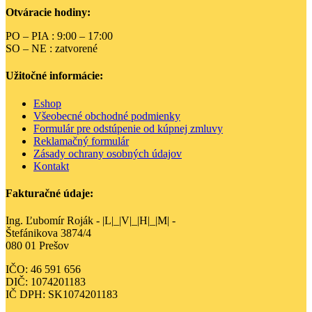
Otváracie hodiny:
PO – PIA : 9:00 – 17:00
SO – NE : zatvorené
Užitočné informácie:
Eshop
Všeobecné obchodné podmienky
Formulár pre odstúpenie od kúpnej zmluvy
Reklamačný formulár
Zásady ochrany osobných údajov
Kontakt
Fakturačné údaje:
Ing. Ľubomír Roják - |L|_|V|_|H|_|M| -
Štefánikova 3874/4
080 01 Prešov
IČO: 46 591 656
DIČ: 1074201183
IČ DPH: SK1074201183