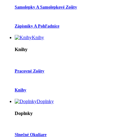
Samolepky A Samolepkové Zošity
Zápisníky A Pohľadnice
Knihy
Knihy
Pracovné Zošity
Knihy
Doplnky
Doplnky
Slnečné Okuliare