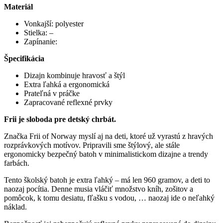
Materiál
Vonkajší: polyester
Stielka: –
Zapínanie:
Špecifikácia
Dizajn kombinuje hravosť a štýl
Extra ľahká a ergonomická
Prateľná v práčke
Zapracované reflexné prvky
Frii je sloboda pre detský chrbát.
Značka Frii of Norway myslí aj na deti, ktoré už vyrastú z hravých
rozprávkových motívov. Pripravili sme štýlový, ale stále
ergonomicky bezpečný batoh v minimalistickom dizajne a trendy
farbách.
Tento školský batoh je extra ľahký – má len 960 gramov, a deti to
naozaj pocítia. Denne musia vláčiť množstvo kníh, zošitov a
pomôcok, k tomu desiatu, fľašku s vodou, … naozaj ide o neľahký
náklad.