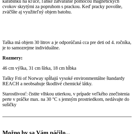
karabínku na kľúče, ľahké zatváranie pomocou magnetických
cvokov skrytými za popruhom s prackou. Keď pracky povolíte,
zväčšíte aj využiteľný objem batohu.
Taška má objem 30 litrov a je odporúčaná cca pre deti od 4. ročníka,
je to samozrejme individuálne.
Rozmery:
46 cm výška, 31 cm šírka, 18 cm hĺbka
Tašky Frii of Norway spĺňajú vysoké environmentálne štandardy
REACH a neobsahuje škodlivé chemické látky.
Starostlivosť: čistite vlhkou utierkou, v prípade veľkého znečistenia
perte v práčke max. na 30 °C s jemným prostriedkom, nedávajte do
sušičky
Možno by sa Vám páčilo...