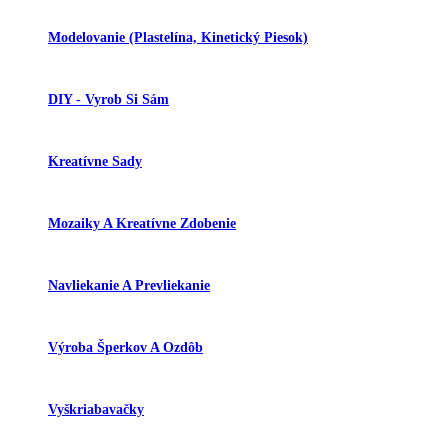
Modelovanie (plastelína, Kinetický Piesok)
DIY - Vyrob Si Sám
Kreatívne Sady
Mozaiky A Kreatívne Zdobenie
Navliekanie A Prevliekanie
Výroba Šperkov A Ozdôb
Vyškriabavačky