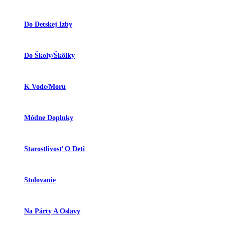
Do Detskej Izby
Do Školy/škôlky
K Vode/moru
Módne Doplnky
Starostlivosť O Deti
Stolovanie
Na Párty A Oslavy