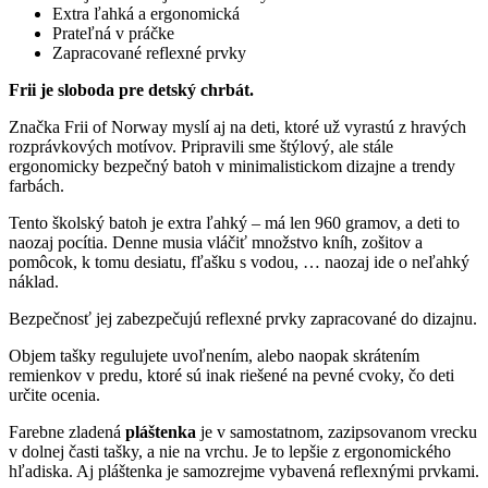
Extra ľahká a ergonomická
Prateľná v práčke
Zapracované reflexné prvky
Frii je sloboda pre detský chrbát.
Značka Frii of Norway myslí aj na deti, ktoré už vyrastú z hravých
rozprávkových motívov. Pripravili sme štýlový, ale stále
ergonomicky bezpečný batoh v minimalistickom dizajne a trendy
farbách.
Tento školský batoh je extra ľahký – má len 960 gramov, a deti to
naozaj pocítia. Denne musia vláčiť množstvo kníh, zošitov a
pomôcok, k tomu desiatu, fľašku s vodou, … naozaj ide o neľahký
náklad.
Bezpečnosť jej zabezpečujú reflexné prvky zapracované do dizajnu.
Objem tašky regulujete uvoľnením, alebo naopak skrátením
remienkov v predu, ktoré sú inak riešené na pevné cvoky, čo deti
určite ocenia.
Farebne zladená
pláštenka
je v samostatnom, zazipsovanom vrecku
v dolnej časti tašky, a nie na vrchu. Je to lepšie z ergonomického
hľadiska. Aj pláštenka je samozrejme vybavená reflexnými prvkami.