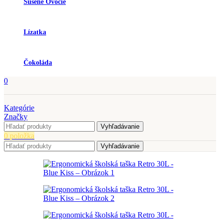
Sušené Ovocie
Lízatka
Čokoláda
0
Kategórie
Značky
Vyhľadávanie
0
položka
Vyhľadávanie