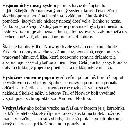
Ergonomický nosný systém
je pre zdravie detí aj tak to
najdôležitejšie.
Prepracovaný nosný systém, ktorý dáva deťom
skvelú oporu a pomáha im zdravo zvládnuť váhu školských
pomôcok, ktorých nie niekedy naozaj dosť veľa. Ľahko sa nosia,
ľahko sa používaju. Zadný panel je porovnateľný s tými menšími,
bedrový popruh je ale nenápadnejší, aby nezavadzal, ak ho dieťa už
nechce používať, ale bude tam pre prípad potreby.
Školské batohy Frii of Norway skvele sedia na detskom chrbte.
Základom opory nosného systému je vyberateľná, ergonomicky
tvarovaná hliníková lišta, ktorá podporuje správne držanie tela
a zabraňuje taške ohýbať sa a meniť tvar. Celá plocha tašky, ktorá sa
dotýka chrbta, je príjemne priedušná a mäkká, nikde netlačí.
Vystužené ramenné popruhy
sú veľmi pohodlné, hrudný popruh
je výškovo nastaviteľný. Spolu s panvovým popruhom pomáha
odťažiť chrbát dieťaťa a rovnomerne rozkladá váhu záťaže
nákladu.
Školské tašky a batohy Frii of Norway boli vyvinuté
v spolupráci s chiropraktičkou Andreou Nodrbo.
Vychytávky
ako bočné vrecko na fľašku, v ktorom je aj karabínka
na kľúče, alebo školský čip, menovka, vrecko na tablet, možnosť
prania v práčke, … to sú výhody, ktoré sú praktickým doplnkom,
ktorý deti ocenia pri každodennom používaní.