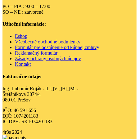
PO – PIA : 9:00 – 17:00
SO – NE : zatvorené
Užitočné informácie:
Eshop
Všeobecné obchodné podmienky
Formulár pre odstúpenie od kúpnej zmluvy
Reklamačný formulár
Zásady ochrany osobných údajov
Kontakt
Fakturačné údaje:
Ing. Ľubomír Roják - |L|_|V|_|H|_|M| -
Štefánikova 3874/4
080 01 Prešov
IČO: 46 591 656
DIČ: 1074201183
IČ DPH: SK1074201183
4r3s
2024