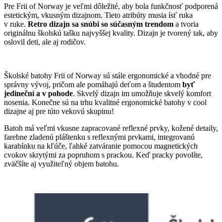
Pre Frii of Norway je veľmi dôležité, aby bola funkčnosť podporená
estetickým, vkusným dizajnom. Tieto atribúty musia ísť ruka
v ruke.
Retro dizajn sa snúbi so súčasným trendom
a tvoria
originálnu školskú tašku najvyššej kvality.
Dizajn je tvorený tak, aby
oslovil deti, ale aj rodičov.
Školské batohy Frii of Norway sú stále ergonomické a vhodné pre
správny vývoj, pričom ale pomáhajú deťom a študentom
byť
jedineční a v pohode
. Skvelý dizajn im umožňuje skvelý komfort
nosenia. Konečne sú na trhu kvalitné ergonomické batohy v cool
dizajne aj pre túto vekovú skupinu!
Batoh má veľmi vkusne zapracované reflexné prvky, kožené detaily,
farebne zladenú pláštenku s reflexnými prvkami, integrovanú
karabínku na kľúče, ľahké zatváranie pomocou magnetických
cvokov skrytými za popruhom s prackou. Keď pracky povolíte,
zväčšíte aj využiteľný objem batohu.