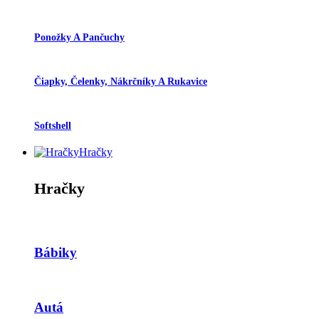
Ponožky A Pančuchy
Čiapky, Čelenky, Nákrčníky A Rukavice
Softshell
Hračky
Hračky
Bábiky
Autá