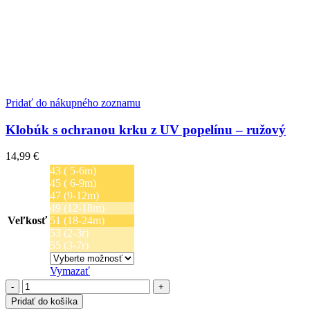
Pridať do nákupného zoznamu
Klobúk s ochranou krku z UV popelínu – ružový
14,99
€
43 ( 5-6m)
45 ( 6-9m)
47 (9-12m)
49 (12-18m)
Veľkosť
51 (18-24m)
53 (2-3r)
55 (3-7r)
Vymazať
množstvo
Klobúk
Pridať do košíka
s