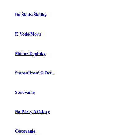
Do Školy/škôlky
K Vode/moru
Módne Doplnky
Starostlivosť O Deti
Stolovanie
Na Párty A Oslavy
Cestovanie