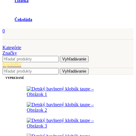
Lízatka
Čokoláda
0
Kategórie
Značky
Vyhľadávanie
0
položka
Vyhľadávanie
VYPREDANÉ