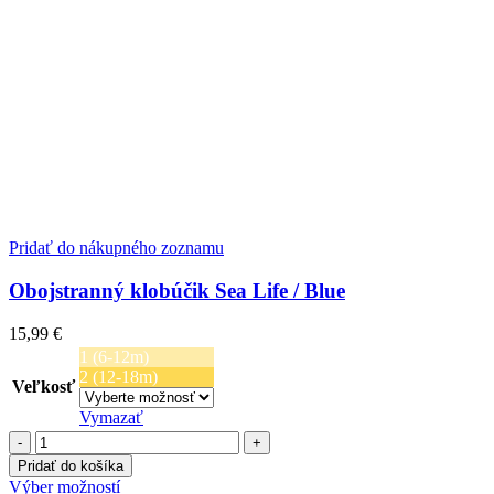
Pridať do nákupného zoznamu
Obojstranný klobúčik Sea Life / Blue
15,99
€
1 (6-12m)
2 (12-18m)
Veľkosť
Vymazať
množstvo
Obojstranný
Pridať do košíka
klobúčik
Tento
Výber možností