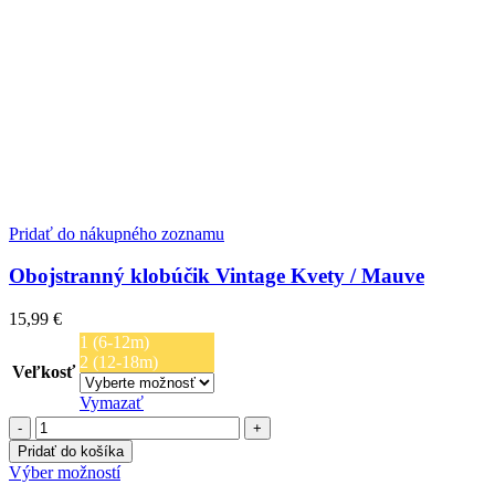
Pridať do nákupného zoznamu
Obojstranný klobúčik Vintage Kvety / Mauve
15,99
€
1 (6-12m)
2 (12-18m)
Veľkosť
Vymazať
množstvo
Obojstranný
Pridať do košíka
klobúčik
Tento
Výber možností
Vintage
produkt