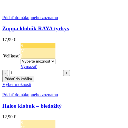
Pridať do nákupného zoznamu
Zuppa klobúk RAYA tyrkys
17,99
€
S
M
Veľkosť
L
Vymazať
množstvo
Zuppa
Pridať do košíka
klobúk
Tento
Výber možností
RAYA
produkt
tyrkys
má
Pridať do nákupného zoznamu
viacero
variantov.
Haloo klobúk – bledožltý
Možnosti
si
12,90
€
môžete
S
vybrať
M