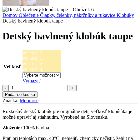
Domov
Oblečenie
Čiapky, čelenky, nákrčníky a rukavice
Klobúky
Detský bavlnený klobúk taupe
Detský bavlnený klobúk taupe
veľkosť 3
veľkosť 1
veľkosť 2
Veľkosť
veľkosť 4
Vymazať
množstvo
Detský
Pridať do košíka
bavlnený
Značka:
Moonrise
klobúk
taupe
Rozkošný detský klobúk pre originálne deti, veľkosť klobúčika je
možné upraviť aj stiahnutím. Vyrobené na Slovensku.
Zloženie:
100% bavlna
Prať pri teplotách max. 40°C, nebieliť, chemicky nečistit, žehlit na