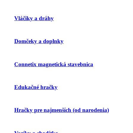
Vláčiky a dráhy
Domčeky a doplnky
Connetix magnetická stavebnica
Edukačné hračky
Hračky pre najmenších (od narodenia)