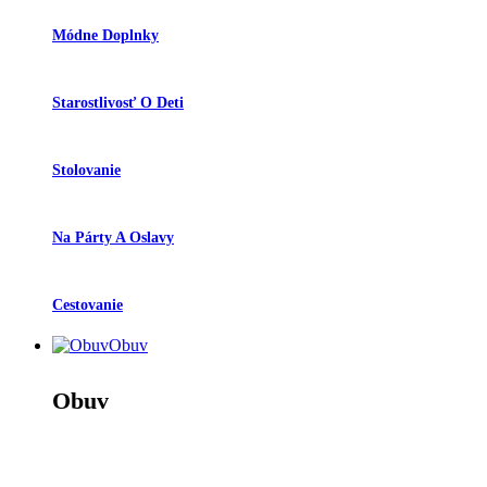
Módne Doplnky
Starostlivosť O Deti
Stolovanie
Na Párty A Oslavy
Cestovanie
Obuv
Obuv