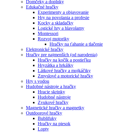
Domčeky a doplnky
Edukačné hračky
Experimenty a objavovanie
Hry na povolania a profesie
Kocky a skladačky
Logické hry a hlavolamy
Montessori
Rozvoj motoriky
Hračky na ťahanie a tlačenie
Elektronické hračky
Hračky pre najmenších (od narodenia)
Hračky na kočík a postieľku
Hryzátka a hrkálky
Látkové hračky a mojkáčiky
Zmyslové a motorické hračky
Hry s vodou
Hudobné nástroje a hračky
Hracie skrinky
Hudobné nástroje
Zvukové hračky
Magnetické hračky a magnetky
Outdoorové hračky
Bublifuky
Hračky na piesok
Lopty