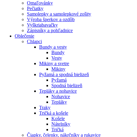
Omaľovánky
Pečiatky
Samolepky a samolepkové zošity
Výroba šperkov a ozdôb
Vyškriabavačky
Zápisníky a pohľadnice
Oblečenie
Chlapci
Bundy a vesty
Bundy
Vesty
Mikiny a svetre
Mikiny
Pyžamá a spodná bielizeň
Pyžamá
Spodná bielizeň
Tepláky a nohavice
Nohavice
Tepláky
Traky
Tričká a košele
Košele
Nátelníky
Tričká
Čiapky, čelenky, nákrčníky a rukavice