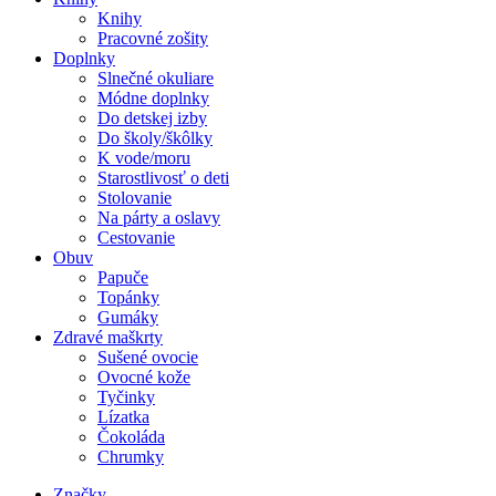
Knihy
Pracovné zošity
Doplnky
Slnečné okuliare
Módne doplnky
Do detskej izby
Do školy/škôlky
K vode/moru
Starostlivosť o deti
Stolovanie
Na párty a oslavy
Cestovanie
Obuv
Papuče
Topánky
Gumáky
Zdravé maškrty
Sušené ovocie
Ovocné kože
Tyčinky
Lízatka
Čokoláda
Chrumky
Značky