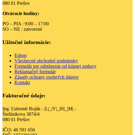
080 01 Prešov
Otváracie hodiny:
PO – PIA : 9:00 – 17:00
SO – NE : zatvorené
Užitočné informácie:
Eshop
Všeobecné obchodné podmienky
Formulár pre odstúpenie od kúpnej zmluvy
Reklamačný formulár
Zásady ochrany osobných údajov
Kontakt
Fakturačné údaje:
Ing. Ľubomír Roják - |L|_|V|_|H|_|M| -
Štefánikova 3874/4
080 01 Prešov
IČO: 46 591 656