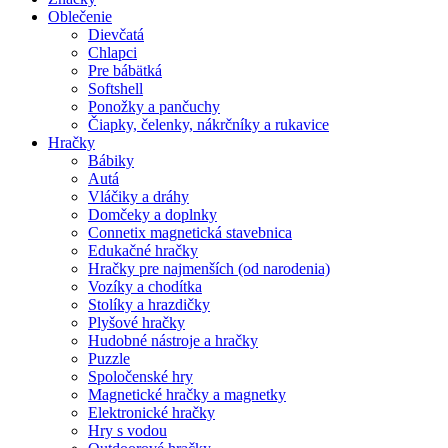
Oblečenie
Dievčatá
Chlapci
Pre bábätká
Softshell
Ponožky a pančuchy
Čiapky, čelenky, nákrčníky a rukavice
Hračky
Bábiky
Autá
Vláčiky a dráhy
Domčeky a doplnky
Connetix magnetická stavebnica
Edukačné hračky
Hračky pre najmenších (od narodenia)
Vozíky a chodítka
Stolíky a hrazdičky
Plyšové hračky
Hudobné nástroje a hračky
Puzzle
Spoločenské hry
Magnetické hračky a magnetky
Elektronické hračky
Hry s vodou