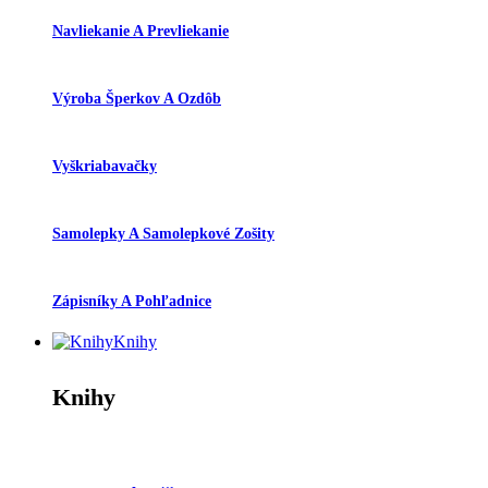
Navliekanie A Prevliekanie
Výroba Šperkov A Ozdôb
Vyškriabavačky
Samolepky A Samolepkové Zošity
Zápisníky A Pohľadnice
Knihy
Knihy