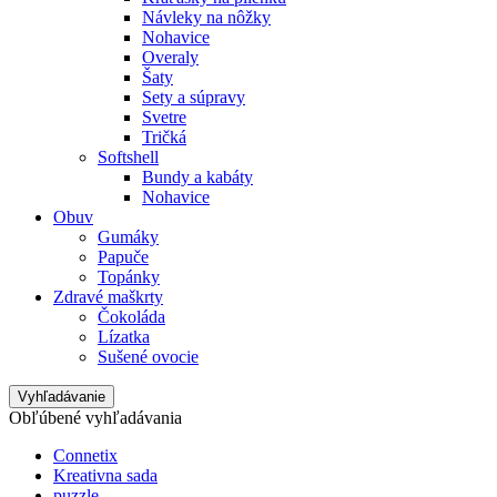
Návleky na nôžky
Nohavice
Overaly
Šaty
Sety a súpravy
Svetre
Tričká
Softshell
Bundy a kabáty
Nohavice
Obuv
Gumáky
Papuče
Topánky
Zdravé maškrty
Čokoláda
Lízatka
Sušené ovocie
Vyhľadávanie
Obľúbené vyhľadávania
Connetix
Kreativna sada
puzzle