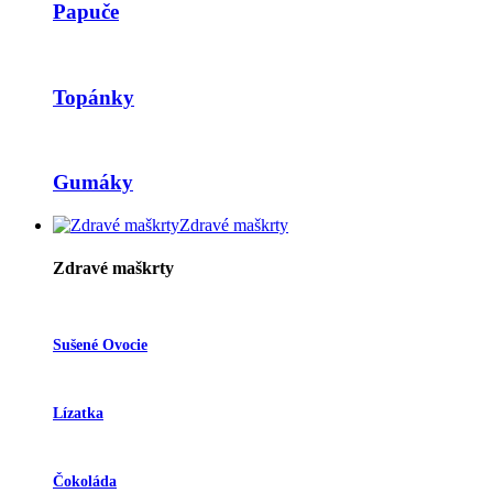
Papuče
Topánky
Gumáky
Zdravé maškrty
Zdravé maškrty
Sušené Ovocie
Lízatka
Čokoláda