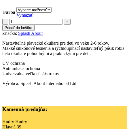
Farba
Vymazať
množstvo
Detské
Pridať do košíka
plavecké
Značka:
Splash About
okuliare
Minnow
Nastaviteľné plavecké okuliare pre deti vo veku 2-6 rokov.
2+
Mäkké silikónové tesnenia a rýchloupínací nastaviteľný pásik robia
tieto okuliare pohodlnými a praktickými pre deti.
UV ochrana
Antihmliaca ochrana
Univerzálna veľkosť 2-6 rokov
Výrobca: Splash About International Ltd
Kamenná predajňa:
Hudry Hudry
Hlavná 39