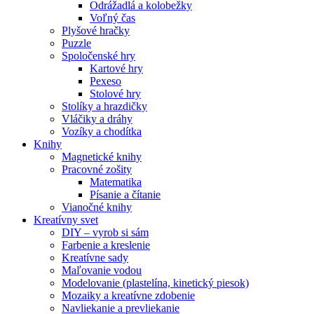
Odrážadlá a kolobežky
Voľný čas
Plyšové hračky
Puzzle
Spoločenské hry
Kartové hry
Pexeso
Stolové hry
Stolíky a hrazdičky
Vláčiky a dráhy
Vozíky a chodítka
Knihy
Magnetické knihy
Pracovné zošity
Matematika
Písanie a čítanie
Vianočné knihy
Kreatívny svet
DIY – vyrob si sám
Farbenie a kreslenie
Kreatívne sady
Maľovanie vodou
Modelovanie (plastelína, kinetický piesok)
Mozaiky a kreatívne zdobenie
Navliekanie a prevliekanie