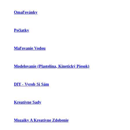
Omaľovánky
Pečiatky
Maľovanie Vodou
Modelovanie (plastelína, Kinetický Piesok)
DIY - Vyrob Si Sám
Kreatívne Sady
Mozaiky A Kreatívne Zdobenie