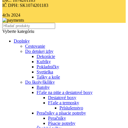
DIČ: 1074201183
IČ DPH: SK1074201183
4r3s
2024
Vyberte kategóriu
Doplnky
Cestovanie
Do detskej izby
Dekorácie
Kufríky
Pokladničky
Svetielka
Tašky a koše
Do školy/škôlky
Batohy
Fľaše na pitie a desiatové boxy
Desiatové boxy
Fľaše a termosky
Príslušenstvo
Peračníky a písacie potreby
Peračníky
Písacie potreby