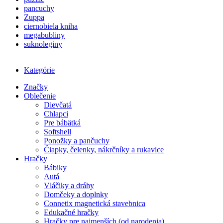
pancuchy
Zuppa
ciernobiela kniha
megabubliny
suknoleginy
Kategórie
Značky
Oblečenie
Dievčatá
Chlapci
Pre bábätká
Softshell
Ponožky a pančuchy
Čiapky, čelenky, nákrčníky a rukavice
Hračky
Bábiky
Autá
Vláčiky a dráhy
Domčeky a doplnky
Connetix magnetická stavebnica
Edukačné hračky
Hračky pre najmenších (od narodenia)