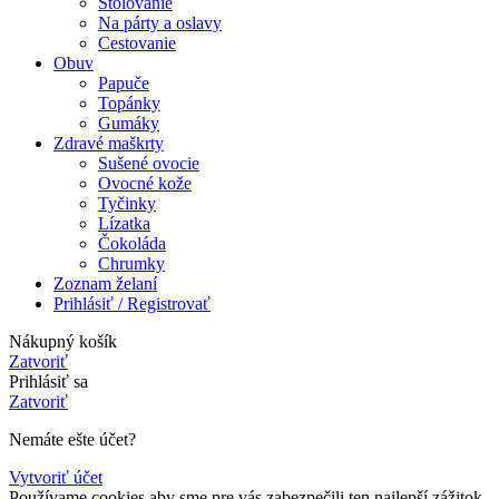
Stolovanie
Na párty a oslavy
Cestovanie
Obuv
Papuče
Topánky
Gumáky
Zdravé maškrty
Sušené ovocie
Ovocné kože
Tyčinky
Lízatka
Čokoláda
Chrumky
Zoznam želaní
Prihlásiť / Registrovať
Nákupný košík
Zatvoriť
Prihlásiť sa
Zatvoriť
Nemáte ešte účet?
Vytvoriť účet
Používame cookies aby sme pre vás zabezpečili ten najlepší zážitok