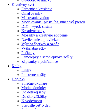
Outdoorové hračky
Kreatívny svet
Farbenie a kreslenie
Omaľovánky
Maľovanie vodou
Modelovanie (plastelína, kinetický piesok)
DIY – vyrob si sám
Kreatívne sady
Mozaiky a kreatívne zdobenie
Navliekanie a prevliekanie
Výroba šperkov a ozdôb
Vyškriabavačky
Pečiatky
Samolepky a samolepkové zošity
Zápisníky a pohľadnice
Knihy
Knihy
Pracovné zošity
Doplnky
Slnečné okuliare
Módne doplnky
Do detskej izby
Do školy/škôlky
K vode/moru
Starostlivosť o deti