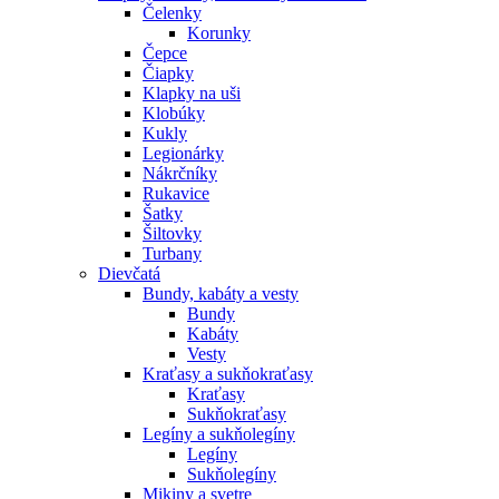
Čelenky
Korunky
Čepce
Čiapky
Klapky na uši
Klobúky
Kukly
Legionárky
Nákrčníky
Rukavice
Šatky
Šiltovky
Turbany
Dievčatá
Bundy, kabáty a vesty
Bundy
Kabáty
Vesty
Kraťasy a sukňokraťasy
Kraťasy
Sukňokraťasy
Legíny a sukňolegíny
Legíny
Sukňolegíny
Mikiny a svetre