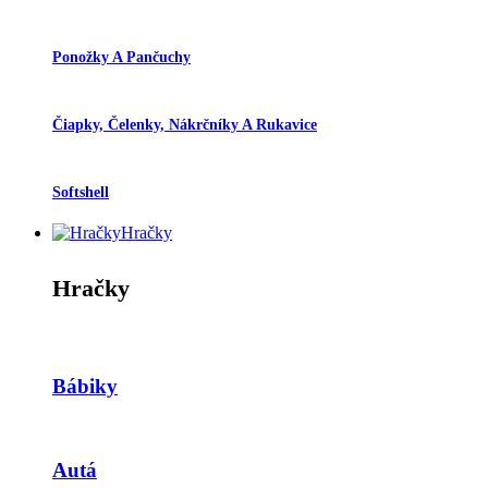
Ponožky A Pančuchy
Čiapky, Čelenky, Nákrčníky A Rukavice
Softshell
Hračky
Hračky
Bábiky
Autá