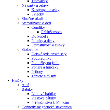
Tetovačky
Na párty a oslavy
Kostýmy a masky
Sviečky
Slnečné okuliare
Starostlivosť o deti
Cumlíky
Príslušenstvo
Do kúpeľa
Plienky a deky
Starostlivosť o zúbky
Stolovanie
Detské jedálenské sety
Podbradníky
Podložky na jedlo
Poháre a hrnčeky
Príbory
Taniere a misky
Hračky
Autá
Bábiky
Látkové bábiky
Plastové bábiky
Príslušenstvo k bábikám
Connetix magnetická stavebnica