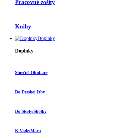
Pracovné zošity
Knihy
Doplnky
Doplnky
Slnečné Okuliare
Do Detskej Izby
Do Školy/škôlky
K Vode/moru