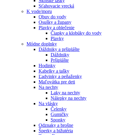
Školské tašky
Sťahovacie vrecká
K vode/moru
Obuv do vody
Osušky a župany
Plavky a oblečenie
Čiapky a klobúky do vody
Plavky
Módne doplnky
Dáždniky a pršiplášte
Dáždniky
Pršiplášte
Hodinky
Kabelky a tašky
Ľadvinky a peňaženky
Maľovátka pre deti
Na nechty
Laky na nechty
Nálepky na nechty
Na vlásky
Čelenky
Gumičky
Sponky
Odznaky a brošne
Šperky a bižutéria