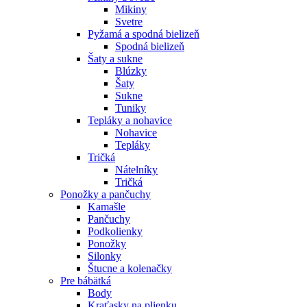
Mikiny
Svetre
Pyžamá a spodná bielizeň
Spodná bielizeň
Šaty a sukne
Blúzky
Šaty
Sukne
Tuniky
Tepláky a nohavice
Nohavice
Tepláky
Tričká
Nátelníky
Tričká
Ponožky a pančuchy
Kamašle
Pančuchy
Podkolienky
Ponožky
Silonky
Štucne a kolenačky
Pre bábätká
Body
Kraťasky na plienku