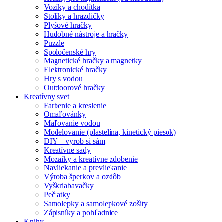
Vozíky a chodítka
Stolíky a hrazdičky
Plyšové hračky
Hudobné nástroje a hračky
Puzzle
Spoločenské hry
Magnetické hračky a magnetky
Elektronické hračky
Hry s vodou
Outdoorové hračky
Kreatívny svet
Farbenie a kreslenie
Omaľovánky
Maľovanie vodou
Modelovanie (plastelína, kinetický piesok)
DIY – vyrob si sám
Kreatívne sady
Mozaiky a kreatívne zdobenie
Navliekanie a prevliekanie
Výroba šperkov a ozdôb
Vyškriabavačky
Pečiatky
Samolepky a samolepkové zošity
Zápisníky a pohľadnice
Knihy