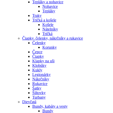
Tepláky a nohavice
Nohavice
Tepláky
Traky
Tričká a košele
Košele
Nátelníky
Tričká
Čiapky, čelenky, nákrčníky a rukavice
Čelenky
Korunky
Čepce
Čiapky
Klapky na uši
Klobúky
Kukly
Legionárky
Nákrčníky
Rukavice
Šatky
Šiltovky
Turbany
Dievčatá
Bundy, kabáty a vesty
Bundy