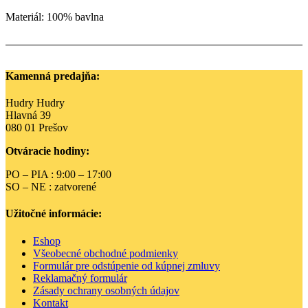
Materiál: 100% bavlna
Kamenná predajňa:
Hudry Hudry
Hlavná 39
080 01 Prešov
Otváracie hodiny:
PO – PIA : 9:00 – 17:00
SO – NE : zatvorené
Užitočné informácie:
Eshop
Všeobecné obchodné podmienky
Formulár pre odstúpenie od kúpnej zmluvy
Reklamačný formulár
Zásady ochrany osobných údajov
Kontakt