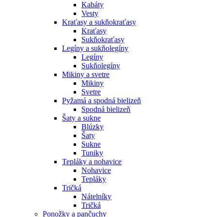
Kabáty
Vesty
Kraťasy a sukňokraťasy
Kraťasy
Sukňokraťasy
Legíny a sukňolegíny
Legíny
Sukňolegíny
Mikiny a svetre
Mikiny
Svetre
Pyžamá a spodná bielizeň
Spodná bielizeň
Šaty a sukne
Blúzky
Šaty
Sukne
Tuniky
Tepláky a nohavice
Nohavice
Tepláky
Tričká
Nátelníky
Tričká
Ponožky a pančuchy