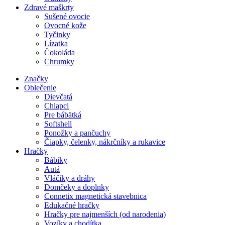
Zdravé maškrty
Sušené ovocie
Ovocné kože
Tyčinky
Lízatka
Čokoláda
Chrumky
Značky
Oblečenie
Dievčatá
Chlapci
Pre bábätká
Softshell
Ponožky a pančuchy
Čiapky, čelenky, nákrčníky a rukavice
Hračky
Bábiky
Autá
Vláčiky a dráhy
Domčeky a doplnky
Connetix magnetická stavebnica
Edukačné hračky
Hračky pre najmenších (od narodenia)
Vozíky a chodítka