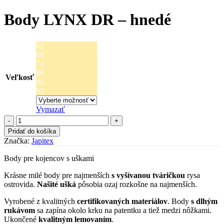
Body LYNX DR – hnedé
62
68
74
80
Veľkosť
86
92
Vymazať
množstvo
Body
Pridať do košíka
LYNX
Značka:
Japitex
DR
-
Body pre kojencov s uškami
hnedé
Krásne milé body pre najmenších
s vyšívanou tváričkou
rysa
ostrovida.
Našité ušká
pôsobia ozaj rozkošne na najmenších.
Vyrobené z kvalitných
certifikovaných materiálov
. Body
s dlhým
rukávom
sa zapína okolo krku na patentku a tiež medzi nôžkami.
Ukončené
kvalitným lemovaním
.