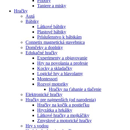
Príbory
Taniere a misky
Hračky
Autá
Bábiky
Látkové bábiky
Plastové bábiky
Príslušenstvo k bábikám
Connetix magnetická stavebnica
Domčeky a doplnky
Edukačné hračky
Experimenty a objavovanie
Hry na povolania a profesie
Kocky a skladačky
Logické hry a hlavolamy
Montessori
Rozvoj motoriky
Hračky na ťahanie a tlačenie
Elektronické hračky
Hračky pre najmenších (od narodenia)
Hračky na kočík a postieľku
Hryzátka a hrkálky
Látkové hračky a mojkáčiky
Zmyslové a motorické hračky
Hry s vodou