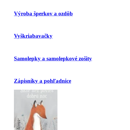
Výroba šperkov a ozdôb
Vyškriabavačky
Samolepky a samolepkové zošity
Zápisníky a pohľadnice