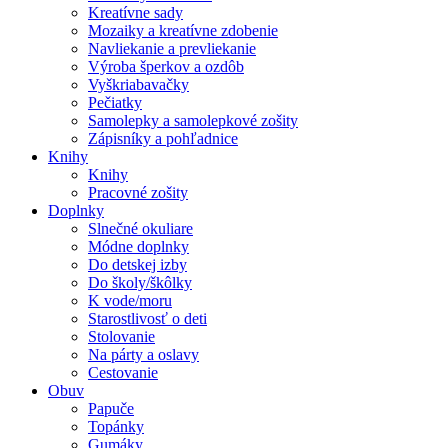
Kreatívne sady
Mozaiky a kreatívne zdobenie
Navliekanie a prevliekanie
Výroba šperkov a ozdôb
Vyškriabavačky
Pečiatky
Samolepky a samolepkové zošity
Zápisníky a pohľadnice
Knihy
Knihy
Pracovné zošity
Doplnky
Slnečné okuliare
Módne doplnky
Do detskej izby
Do školy/škôlky
K vode/moru
Starostlivosť o deti
Stolovanie
Na párty a oslavy
Cestovanie
Obuv
Papuče
Topánky
Gumáky