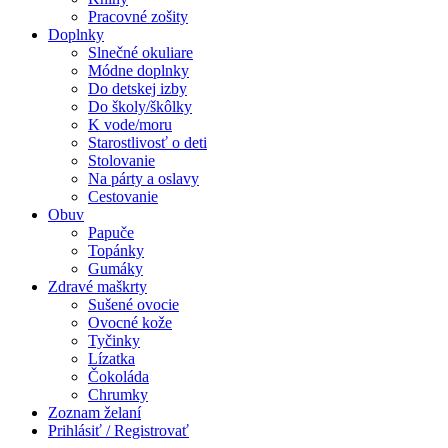
Pracovné zošity
Doplnky
Slnečné okuliare
Módne doplnky
Do detskej izby
Do školy/škôlky
K vode/moru
Starostlivosť o deti
Stolovanie
Na párty a oslavy
Cestovanie
Obuv
Papuče
Topánky
Gumáky
Zdravé maškrty
Sušené ovocie
Ovocné kože
Tyčinky
Lízatka
Čokoláda
Chrumky
Zoznam želaní
Prihlásiť / Registrovať