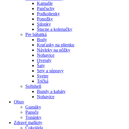
Kamašle
Pančuchy
Podkolienky
Ponožky
Silonky
Štucne a kolenačky
Pre bábätká
Body
Kraťasky na plienku
Návleky na nôžky
Nohavice
Overaly
Šaty
Sety a súpravy
Svetre
Tričká
Softshell
Bundy a kabáty
Nohavice
Obuv
Gumáky
Papuče
Topánky
Zdravé maškrty
Čokoláda