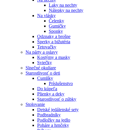
Laky na nechty
Nálepky na nechty
Na vlásky
Čelenky
Gumičky
Sponky
Odznaky a brošne
Šperky a bižutéria
Tetovačky
Na párty a oslavy
Kostýmy a masky
Sviečky
Slnečné okuliare
Starostlivosť o deti
Cumlíky
Príslušenstvo
Do kúpeľa
Plienky a deky
Starostlivosť o zúbky
Stolovanie
Detské jedálenské sety
Podbradníky
Podložky na jedlo
Poháre a hrnčeky