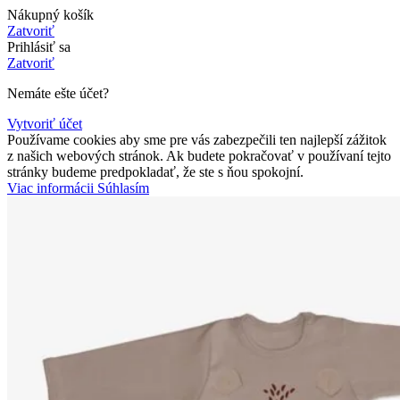
Nákupný košík
Zatvoriť
Prihlásiť sa
Zatvoriť
Nemáte ešte účet?
Vytvoriť účet
Používame cookies aby sme pre vás zabezpečili ten najlepší zážitok
z našich webových stránok. Ak budete pokračovať v používaní tejto
stránky budeme predpokladať, že ste s ňou spokojní.
Viac
Viac informácii
Súhlasím
informácii