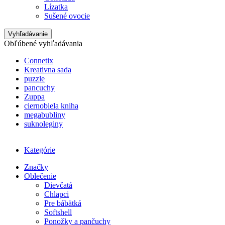
Lízatka
Sušené ovocie
Vyhľadávanie
Obľúbené vyhľadávania
Connetix
Kreativna sada
puzzle
pancuchy
Zuppa
ciernobiela kniha
megabubliny
suknoleginy
Kategórie
Značky
Oblečenie
Dievčatá
Chlapci
Pre bábätká
Softshell
Ponožky a pančuchy