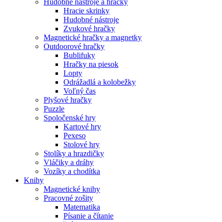
Hudobné nástroje a hračky
Hracie skrinky
Hudobné nástroje
Zvukové hračky
Magnetické hračky a magnetky
Outdoorové hračky
Bublifuky
Hračky na piesok
Lopty
Odrážadlá a kolobežky
Voľný čas
Plyšové hračky
Puzzle
Spoločenské hry
Kartové hry
Pexeso
Stolové hry
Stolíky a hrazdičky
Vláčiky a dráhy
Vozíky a chodítka
Knihy
Magnetické knihy
Pracovné zošity
Matematika
Písanie a čítanie