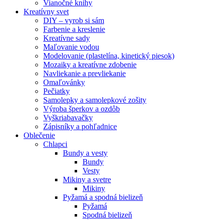
Vianočné knihy
Kreatívny svet
DIY – vyrob si sám
Farbenie a kreslenie
Kreatívne sady
Maľovanie vodou
Modelovanie (plastelína, kinetický piesok)
Mozaiky a kreatívne zdobenie
Navliekanie a prevliekanie
Omaľovánky
Pečiatky
Samolepky a samolepkové zošity
Výroba šperkov a ozdôb
Vyškriabavačky
Zápisníky a pohľadnice
Oblečenie
Chlapci
Bundy a vesty
Bundy
Vesty
Mikiny a svetre
Mikiny
Pyžamá a spodná bielizeň
Pyžamá
Spodná bielizeň