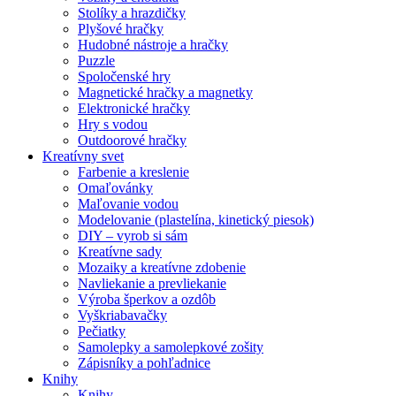
Stolíky a hrazdičky
Plyšové hračky
Hudobné nástroje a hračky
Puzzle
Spoločenské hry
Magnetické hračky a magnetky
Elektronické hračky
Hry s vodou
Outdoorové hračky
Kreatívny svet
Farbenie a kreslenie
Omaľovánky
Maľovanie vodou
Modelovanie (plastelína, kinetický piesok)
DIY – vyrob si sám
Kreatívne sady
Mozaiky a kreatívne zdobenie
Navliekanie a prevliekanie
Výroba šperkov a ozdôb
Vyškriabavačky
Pečiatky
Samolepky a samolepkové zošity
Zápisníky a pohľadnice
Knihy
Knihy