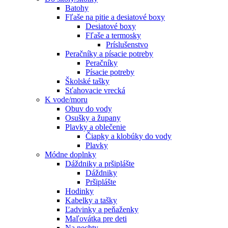
Batohy
Fľaše na pitie a desiatové boxy
Desiatové boxy
Fľaše a termosky
Príslušenstvo
Peračníky a písacie potreby
Peračníky
Písacie potreby
Školské tašky
Sťahovacie vrecká
K vode/moru
Obuv do vody
Osušky a župany
Plavky a oblečenie
Čiapky a klobúky do vody
Plavky
Módne doplnky
Dáždniky a pršiplášte
Dáždniky
Pršiplášte
Hodinky
Kabelky a tašky
Ľadvinky a peňaženky
Maľovátka pre deti
Na nechty