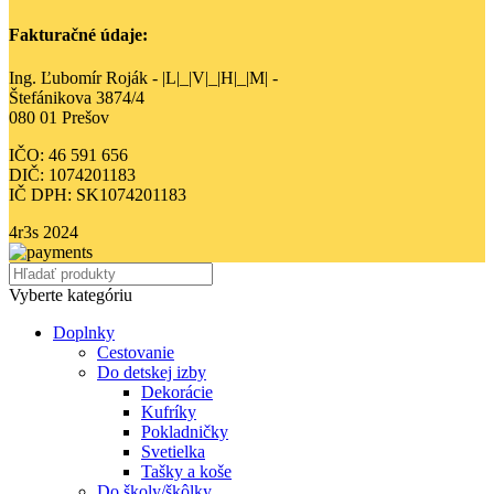
Fakturačné údaje:
Ing. Ľubomír Roják - |L|_|V|_|H|_|M| -
Štefánikova 3874/4
080 01 Prešov
IČO: 46 591 656
DIČ: 1074201183
IČ DPH: SK1074201183
4r3s
2024
Vyberte kategóriu
Doplnky
Cestovanie
Do detskej izby
Dekorácie
Kufríky
Pokladničky
Svetielka
Tašky a koše
Do školy/škôlky