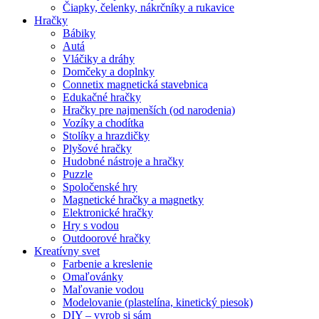
Čiapky, čelenky, nákrčníky a rukavice
Hračky
Bábiky
Autá
Vláčiky a dráhy
Domčeky a doplnky
Connetix magnetická stavebnica
Edukačné hračky
Hračky pre najmenších (od narodenia)
Vozíky a chodítka
Stolíky a hrazdičky
Plyšové hračky
Hudobné nástroje a hračky
Puzzle
Spoločenské hry
Magnetické hračky a magnetky
Elektronické hračky
Hry s vodou
Outdoorové hračky
Kreatívny svet
Farbenie a kreslenie
Omaľovánky
Maľovanie vodou
Modelovanie (plastelína, kinetický piesok)
DIY – vyrob si sám