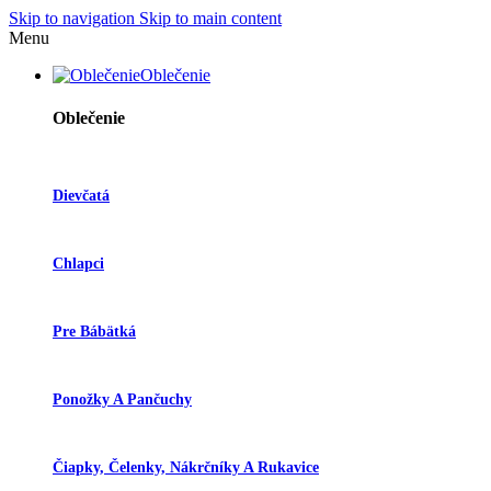
Skip to navigation
Skip to main content
Menu
Oblečenie
Oblečenie
Dievčatá
Chlapci
Pre Bábätká
Ponožky A Pančuchy
Čiapky, Čelenky, Nákrčníky A Rukavice