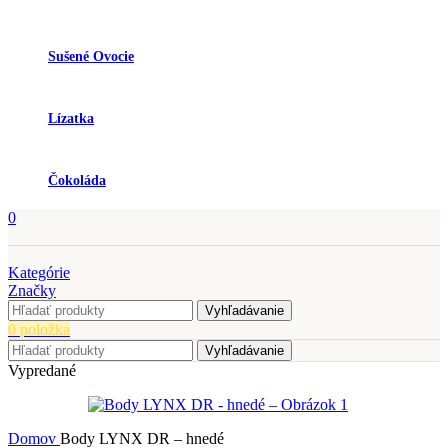
Sušené Ovocie
Lízatka
Čokoláda
0
Kategórie
Značky
Vyhľadávanie
0
položka
Vyhľadávanie
Vypredané
Domov
Body LYNX DR – hnedé