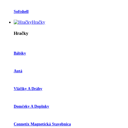
Softshell
Hračky
Hračky
Bábiky
Autá
Vláčiky A Dráhy
Domčeky A Doplnky
Connetix Magnetická Stavebnica