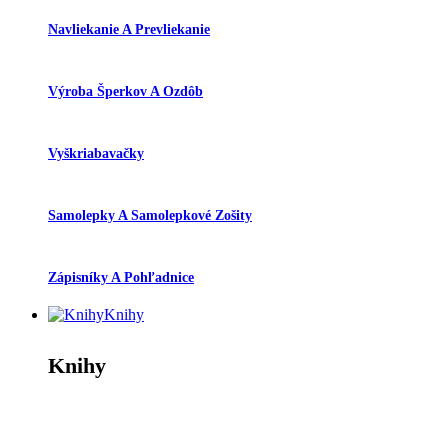
Navliekanie A Prevliekanie
Výroba Šperkov A Ozdôb
Vyškriabavačky
Samolepky A Samolepkové Zošity
Zápisníky A Pohľadnice
Knihy
Knihy