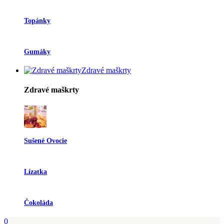
Topánky
Gumáky
Zdravé maškrty
Zdravé maškrty
Sušené Ovocie
Lízatka
Čokoláda
0