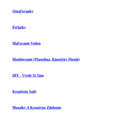
Omaľovánky
Pečiatky
Maľovanie Vodou
Modelovanie (plastelína, Kinetický Piesok)
DIY - Vyrob Si Sám
Kreatívne Sady
Mozaiky A Kreatívne Zdobenie