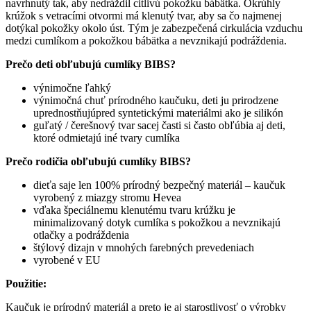
navrhnutý tak, aby nedráždil citlivú pokožku bábätka. Okrúhly
krúžok s vetracími otvormi má klenutý tvar, aby sa čo najmenej
dotýkal pokožky okolo úst. Tým je zabezpečená cirkulácia vzduchu
medzi cumlíkom a pokožkou bábätka a nevznikajú podráždenia.
Prečo deti obľubujú cumlíky BIBS?
výnimočne ľahký
výnimočná chuť prírodného kaučuku, deti ju prirodzene
uprednostňujúpred syntetickými materiálmi ako je silikón
guľatý / čerešnový tvar sacej časti si často obľúbia aj deti,
ktoré odmietajú iné tvary cumlíka
Prečo rodičia obľubujú cumlíky BIBS?
dieťa saje len 100% prírodný bezpečný materiál – kaučuk
vyrobený z miazgy stromu Hevea
vďaka špeciálnemu klenutému tvaru krúžku je
minimalizovaný dotyk cumlíka s pokožkou a nevznikajú
otlačky a podráždenia
štýlový dizajn v mnohých farebných prevedeniach
vyrobené v EU
Použitie:
Kaučuk je prírodný materiál a preto je aj starostlivosť o výrobky