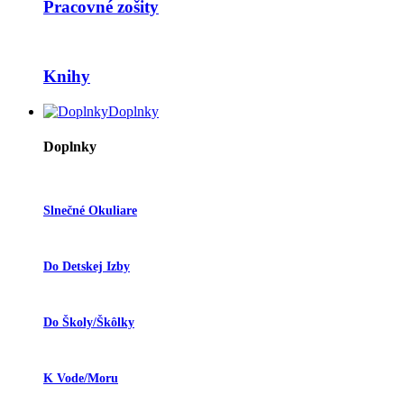
Pracovné zošity
Knihy
Doplnky
Doplnky
Slnečné Okuliare
Do Detskej Izby
Do Školy/škôlky
K Vode/moru