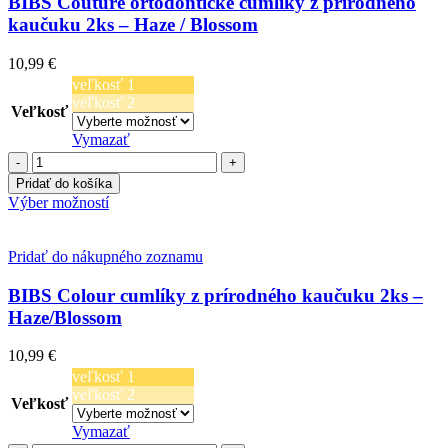
BIBS Couture ortodontické cumlíky z prírodného
kaučuku 2ks – Haze / Blossom
10,99
€
veľkosť 1
veľkosť 2
Veľkosť
Vymazať
množstvo
BIBS
Pridať do košíka
Couture
Tento
Výber možností
ortodontické
produkt
cumlíky
má
z
viacero
Pridať do nákupného zoznamu
prírodného
variantov.
kaučuku
Možnosti
BIBS Colour cumlíky z prírodného kaučuku 2ks –
2ks
si
Haze/Blossom
-
môžete
Haze
vybrať
10,99
€
/
na
Blossom
veľkosť 1
stránke
veľkosť 2
produktu.
Veľkosť
Vymazať