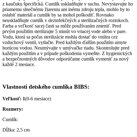
z kaučuku špecifická. Cumlík uskladňujte v suchu. Nevystavujte ho
priamemu slnečnému žiareniu ani inému zdroju tepla, mohlo by to
oslabiť materiál a cumlík by sa mohol poškodiť. Rovnako
neuskladňujte cumlík v dezinfekčných a sterilizačných roztokoch.
Farba a veľkosť sacej časti sa môže používaním zmeniť. Pred
prvým použitím sterilizujte 5 minút vo vriacej vode alebo v pare.
Vodu, ktorá sa počas sterilizácie mohla dostať do vnútra cez
vzduchový ventil, vytlačte. Pred každým ďalším použitím umyte
horúcou vodou. Neumývajte v umývačke riadu. Skontrolujte pred
každým použitím a v prípade poškodenia vymeňte. Z hygienických
a bezpečnostných dôvodov odporúčame cumlík vymeniť za nový
každé 2 mesiace.
Vlastnosti detského cumlíka BIBS:
Veľkosť: 1
(0-6 mesiace)
Rozmery:
Cumlík:
Dĺžka: 2,5 cm