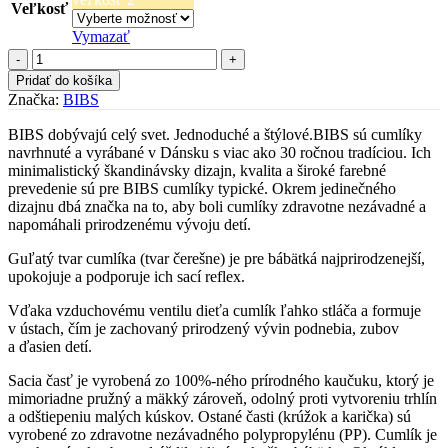
Veľkosť
Vymazať
množstvo
BIBS
Pridať do košíka
Colour
Značka:
BIBS
cumlíky
z
BIBS dobývajú celý svet. Jednoduché a štýlové.BIBS sú cumlíky
prírodného
navrhnuté a vyrábané v Dánsku s viac ako 30 ročnou tradíciou. Ich
kaučuku
minimalistický škandinávsky dizajn, kvalita a široké farebné
2ks
prevedenie sú pre BIBS cumlíky typické. Okrem jedinečného
-
dizajnu dbá značka na to, aby boli cumlíky zdravotne nezávadné a
Vanilla
napomáhali prirodzenému vývoju detí.
/
Mustard
Guľatý tvar cumlíka (tvar čerešne) je pre bábätká najprirodzenejší,
upokojuje a podporuje ich sací reflex.
Vďaka vzduchovému ventilu dieťa cumlík ľahko stláča a formuje
v ústach, čím je zachovaný prirodzený vývin podnebia, zubov
a ďasien detí.
Sacia časť je vyrobená zo 100%-ného prírodného kaučuku, ktorý je
mimoriadne pružný a mäkký zároveň, odolný proti vytvoreniu trhlín
a odštiepeniu malých kúskov. Ostané časti (krúžok a karička) sú
vyrobené zo zdravotne nezávadného polypropylénu (PP). Cumlík je