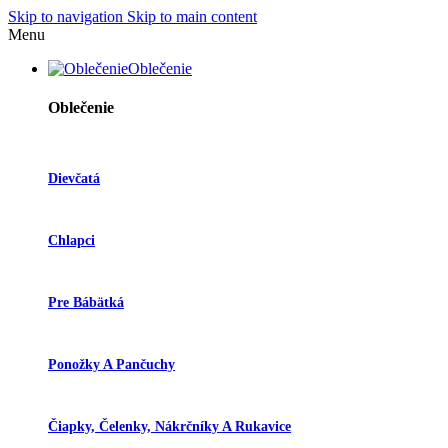
Skip to navigation
Skip to main content
Menu
Oblečenie
Oblečenie
Dievčatá
Chlapci
Pre Bábätká
Ponožky A Pančuchy
Čiapky, Čelenky, Nákrčníky A Rukavice