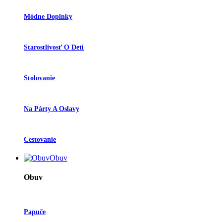
Módne Doplnky
Starostlivosť O Deti
Stolovanie
Na Párty A Oslavy
Cestovanie
Obuv
Obuv
Papuče