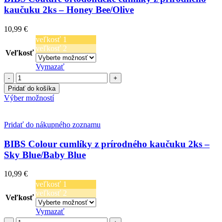
kaučuku 2ks – Honey Bee/Olive
10,99
€
veľkosť 1
veľkosť 2
Veľkosť
Vymazať
množstvo
BIBS
Pridať do košíka
Couture
Tento
Výber možností
ortodontické
produkt
cumlíky
má
z
viacero
Pridať do nákupného zoznamu
prírodného
variantov.
kaučuku
Možnosti
BIBS Colour cumlíky z prírodného kaučuku 2ks –
2ks
si
Sky Blue/Baby Blue
-
môžete
Honey
vybrať
10,99
€
Bee/Olive
na
veľkosť 1
stránke
veľkosť 2
produktu.
Veľkosť
Vymazať
množstvo