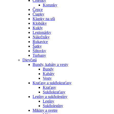
Čelenky
Korunky
Čepce
Čiapky
Klapky na uši
Klobúky
Kukly
Legionárky
Nákrčníky
Rukavice
Šatky
Šiltovky
Turbany
Dievčatá
Bundy, kabáty a vesty
Bundy
Kabáty
Vesty
Kraťasy a sukňokraťasy
Kraťasy
Sukňokraťasy
Legíny a sukňolegíny
Legíny
Sukňolegíny
Mikiny a svetre