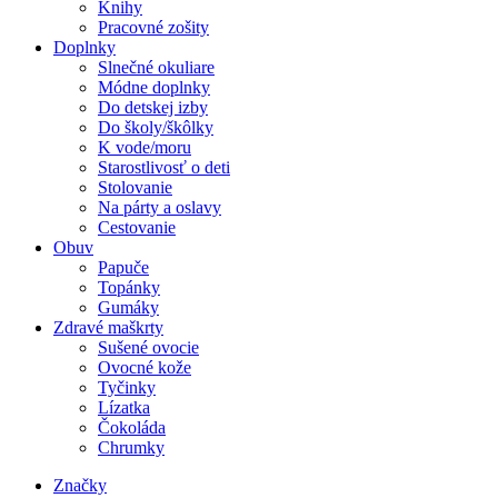
Knihy
Pracovné zošity
Doplnky
Slnečné okuliare
Módne doplnky
Do detskej izby
Do školy/škôlky
K vode/moru
Starostlivosť o deti
Stolovanie
Na párty a oslavy
Cestovanie
Obuv
Papuče
Topánky
Gumáky
Zdravé maškrty
Sušené ovocie
Ovocné kože
Tyčinky
Lízatka
Čokoláda
Chrumky
Značky