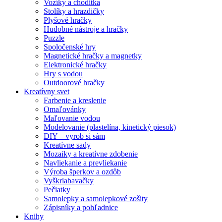
Vozíky a chodítka
Stolíky a hrazdičky
Plyšové hračky
Hudobné nástroje a hračky
Puzzle
Spoločenské hry
Magnetické hračky a magnetky
Elektronické hračky
Hry s vodou
Outdoorové hračky
Kreatívny svet
Farbenie a kreslenie
Omaľovánky
Maľovanie vodou
Modelovanie (plastelína, kinetický piesok)
DIY – vyrob si sám
Kreatívne sady
Mozaiky a kreatívne zdobenie
Navliekanie a prevliekanie
Výroba šperkov a ozdôb
Vyškriabavačky
Pečiatky
Samolepky a samolepkové zošity
Zápisníky a pohľadnice
Knihy