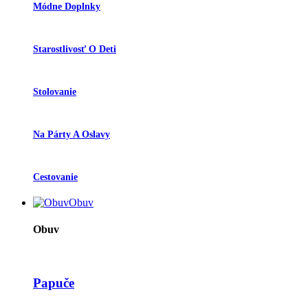
Módne Doplnky
Starostlivosť O Deti
Stolovanie
Na Párty A Oslavy
Cestovanie
Obuv
Obuv
Papuče