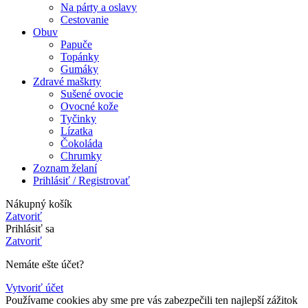
Na párty a oslavy
Cestovanie
Obuv
Papuče
Topánky
Gumáky
Zdravé maškrty
Sušené ovocie
Ovocné kože
Tyčinky
Lízatka
Čokoláda
Chrumky
Zoznam želaní
Prihlásiť / Registrovať
Nákupný košík
Zatvoriť
Prihlásiť sa
Zatvoriť
Nemáte ešte účet?
Vytvoriť účet
Používame cookies aby sme pre vás zabezpečili ten najlepší zážitok