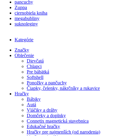
pancuchy
Zuppa
ciernobiela kniha
megabubliny
suknoleginy
Kategórie
Značky
Oblečenie
Dievčatá
Chlapci
Pre bábätká
Softshell
Ponožky a pančuchy
Čiapky, čelenky, nákrčníky a rukavice
Hračky
Bábiky
Autá
Vláčiky a dráhy
Domčeky a doplnky
Connetix magnetická stavebnica
Edukačné hračky
Hračky pre najmenších (od narodenia)