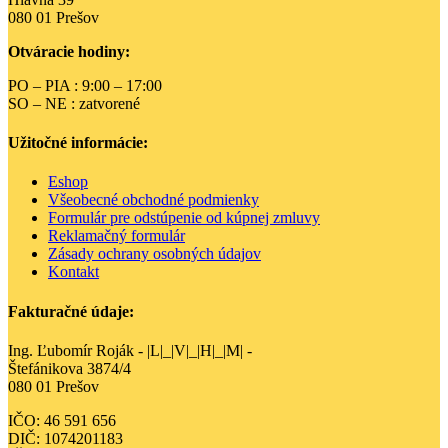
080 01 Prešov
Otváracie hodiny:
PO – PIA : 9:00 – 17:00
SO – NE : zatvorené
Užitočné informácie:
Eshop
Všeobecné obchodné podmienky
Formulár pre odstúpenie od kúpnej zmluvy
Reklamačný formulár
Zásady ochrany osobných údajov
Kontakt
Fakturačné údaje:
Ing. Ľubomír Roják - |L|_|V|_|H|_|M| -
Štefánikova 3874/4
080 01 Prešov
IČO: 46 591 656
DIČ: 1074201183