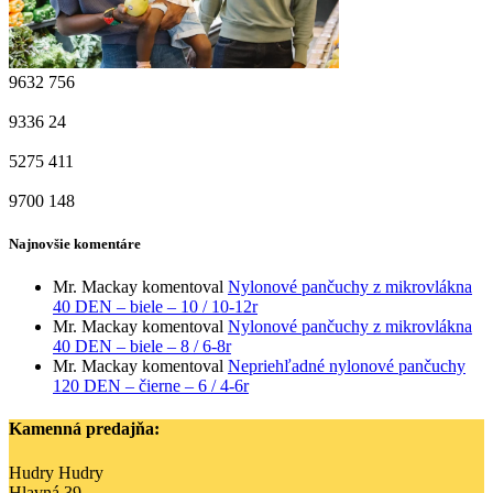
9632
756
9336
24
5275
411
9700
148
Najnovšie komentáre
Mr. Mackay
komentoval
Nylonové pančuchy z mikrovlákna
40 DEN – biele – 10 / 10-12r
Mr. Mackay
komentoval
Nylonové pančuchy z mikrovlákna
40 DEN – biele – 8 / 6-8r
Mr. Mackay
komentoval
Nepriehľadné nylonové pančuchy
120 DEN – čierne – 6 / 4-6r
Kamenná predajňa:
Hudry Hudry
Hlavná 39