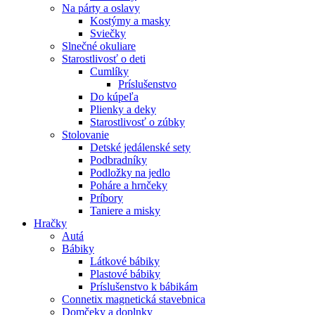
Na párty a oslavy
Kostýmy a masky
Sviečky
Slnečné okuliare
Starostlivosť o deti
Cumlíky
Príslušenstvo
Do kúpeľa
Plienky a deky
Starostlivosť o zúbky
Stolovanie
Detské jedálenské sety
Podbradníky
Podložky na jedlo
Poháre a hrnčeky
Príbory
Taniere a misky
Hračky
Autá
Bábiky
Látkové bábiky
Plastové bábiky
Príslušenstvo k bábikám
Connetix magnetická stavebnica
Domčeky a doplnky