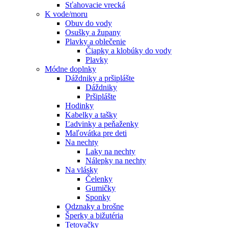
Sťahovacie vrecká
K vode/moru
Obuv do vody
Osušky a župany
Plavky a oblečenie
Čiapky a klobúky do vody
Plavky
Módne doplnky
Dáždniky a pršiplášte
Dáždniky
Pršiplášte
Hodinky
Kabelky a tašky
Ľadvinky a peňaženky
Maľovátka pre deti
Na nechty
Laky na nechty
Nálepky na nechty
Na vlásky
Čelenky
Gumičky
Sponky
Odznaky a brošne
Šperky a bižutéria
Tetovačky