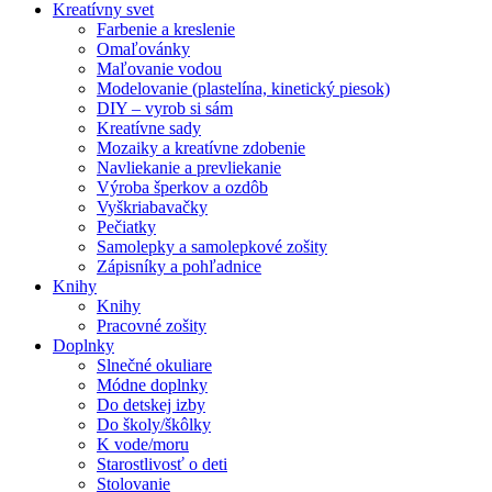
Kreatívny svet
Farbenie a kreslenie
Omaľovánky
Maľovanie vodou
Modelovanie (plastelína, kinetický piesok)
DIY – vyrob si sám
Kreatívne sady
Mozaiky a kreatívne zdobenie
Navliekanie a prevliekanie
Výroba šperkov a ozdôb
Vyškriabavačky
Pečiatky
Samolepky a samolepkové zošity
Zápisníky a pohľadnice
Knihy
Knihy
Pracovné zošity
Doplnky
Slnečné okuliare
Módne doplnky
Do detskej izby
Do školy/škôlky
K vode/moru
Starostlivosť o deti
Stolovanie