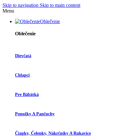
Skip to navigation
Skip to main content
Menu
Oblečenie
Oblečenie
Dievčatá
Chlapci
Pre Bábätká
Ponožky A Pančuchy
Čiapky, Čelenky, Nákrčníky A Rukavice