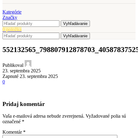
Kategórie
Značky
Vyhľadávanie
0
položka
Vyhľadávanie
552132565_798807912878703_4058783752
Publikoval
23. septembra 2025
Zapnuté 23. septembra 2025
0
Pridaj komentár
Vaša e-mailová adresa nebude zverejnená.
Vyžadované polia sú
označené
*
Komentár
*