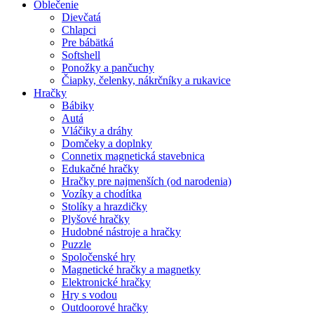
Oblečenie
Dievčatá
Chlapci
Pre bábätká
Softshell
Ponožky a pančuchy
Čiapky, čelenky, nákrčníky a rukavice
Hračky
Bábiky
Autá
Vláčiky a dráhy
Domčeky a doplnky
Connetix magnetická stavebnica
Edukačné hračky
Hračky pre najmenších (od narodenia)
Vozíky a chodítka
Stolíky a hrazdičky
Plyšové hračky
Hudobné nástroje a hračky
Puzzle
Spoločenské hry
Magnetické hračky a magnetky
Elektronické hračky
Hry s vodou
Outdoorové hračky