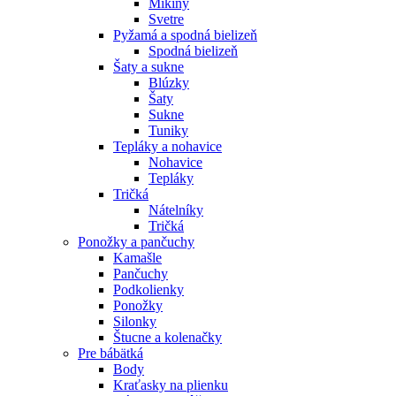
Mikiny
Svetre
Pyžamá a spodná bielizeň
Spodná bielizeň
Šaty a sukne
Blúzky
Šaty
Sukne
Tuniky
Tepláky a nohavice
Nohavice
Tepláky
Tričká
Nátelníky
Tričká
Ponožky a pančuchy
Kamašle
Pančuchy
Podkolienky
Ponožky
Silonky
Štucne a kolenačky
Pre bábätká
Body
Kraťasky na plienku