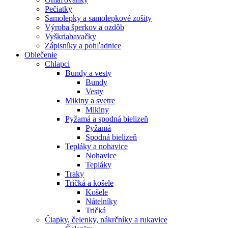
Pečiatky
Samolepky a samolepkové zošity
Výroba šperkov a ozdôb
Vyškriabavačky
Zápisníky a pohľadnice
Oblečenie
Chlapci
Bundy a vesty
Bundy
Vesty
Mikiny a svetre
Mikiny
Pyžamá a spodná bielizeň
Pyžamá
Spodná bielizeň
Tepláky a nohavice
Nohavice
Tepláky
Traky
Tričká a košele
Košele
Nátelníky
Tričká
Čiapky, čelenky, nákrčníky a rukavice