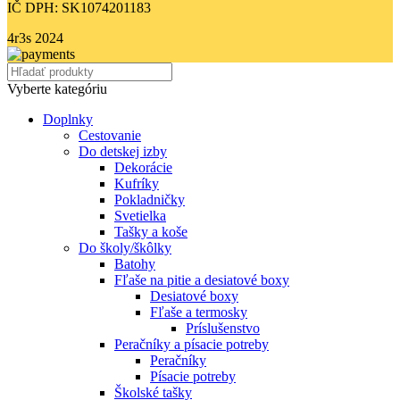
IČ DPH: SK1074201183
4r3s
2024
Vyberte kategóriu
Doplnky
Cestovanie
Do detskej izby
Dekorácie
Kufríky
Pokladničky
Svetielka
Tašky a koše
Do školy/škôlky
Batohy
Fľaše na pitie a desiatové boxy
Desiatové boxy
Fľaše a termosky
Príslušenstvo
Peračníky a písacie potreby
Peračníky
Písacie potreby
Školské tašky