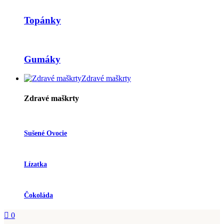
Topánky
Gumáky
Zdravé maškrty
Zdravé maškrty
Sušené Ovocie
Lízatka
Čokoláda
0