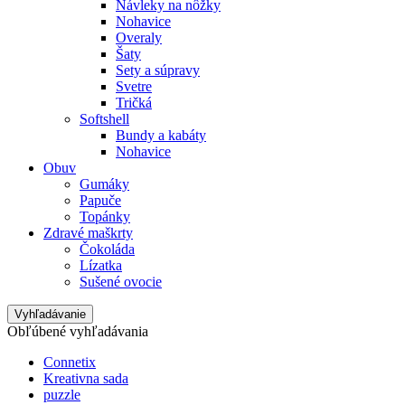
Návleky na nôžky
Nohavice
Overaly
Šaty
Sety a súpravy
Svetre
Tričká
Softshell
Bundy a kabáty
Nohavice
Obuv
Gumáky
Papuče
Topánky
Zdravé maškrty
Čokoláda
Lízatka
Sušené ovocie
Vyhľadávanie
Obľúbené vyhľadávania
Connetix
Kreativna sada
puzzle