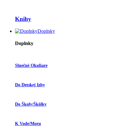
Knihy
Doplnky
Doplnky
Slnečné Okuliare
Do Detskej Izby
Do Školy/škôlky
K Vode/moru