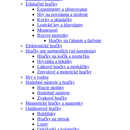
Edukačné hračky
Experimenty a objavovanie
Hry na povolania a profesie
Kocky a skladačky
Logické hry a hlavolamy
Montessori
Rozvoj motoriky
Hračky na ťahanie a tlačenie
Elektronické hračky
Hračky pre najmenších (od narodenia)
Hračky na kočík a postieľku
Hryzátka a hrkálky
Látkové hračky a mojkáčiky
Zmyslové a motorické hračky
Hry s vodou
Hudobné nástroje a hračky
Hracie skrinky
Hudobné nástroje
Zvukové hračky
Magnetické hračky a magnetky
Outdoorové hračky
Bublifuky
Hračky na piesok
Lopty
Odrážadlá a kolobežky