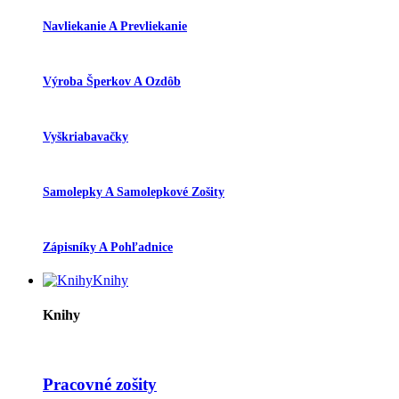
Navliekanie A Prevliekanie
Výroba Šperkov A Ozdôb
Vyškriabavačky
Samolepky A Samolepkové Zošity
Zápisníky A Pohľadnice
Knihy
Knihy
Pracovné zošity