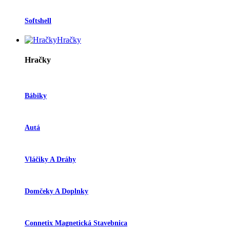
Softshell
Hračky
Hračky
Bábiky
Autá
Vláčiky A Dráhy
Domčeky A Doplnky
Connetix Magnetická Stavebnica