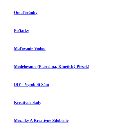
Omaľovánky
Pečiatky
Maľovanie Vodou
Modelovanie (plastelína, Kinetický Piesok)
DIY - Vyrob Si Sám
Kreatívne Sady
Mozaiky A Kreatívne Zdobenie