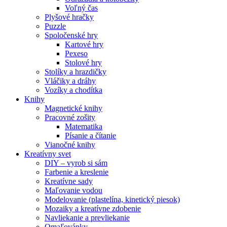
Voľný čas
Plyšové hračky
Puzzle
Spoločenské hry
Kartové hry
Pexeso
Stolové hry
Stolíky a hrazdičky
Vláčiky a dráhy
Vozíky a chodítka
Knihy
Magnetické knihy
Pracovné zošity
Matematika
Písanie a čítanie
Vianočné knihy
Kreatívny svet
DIY – vyrob si sám
Farbenie a kreslenie
Kreatívne sady
Maľovanie vodou
Modelovanie (plastelína, kinetický piesok)
Mozaiky a kreatívne zdobenie
Navliekanie a prevliekanie
Omaľovánky