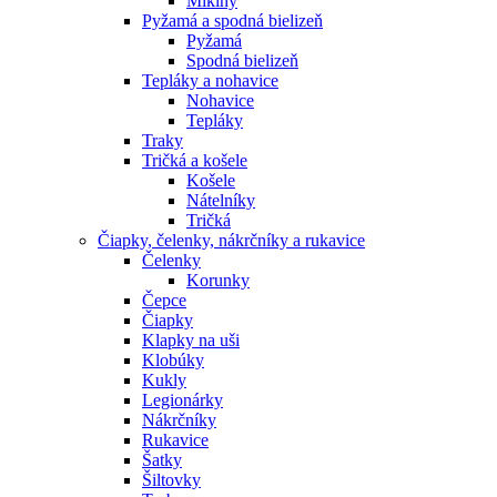
Mikiny
Pyžamá a spodná bielizeň
Pyžamá
Spodná bielizeň
Tepláky a nohavice
Nohavice
Tepláky
Traky
Tričká a košele
Košele
Nátelníky
Tričká
Čiapky, čelenky, nákrčníky a rukavice
Čelenky
Korunky
Čepce
Čiapky
Klapky na uši
Klobúky
Kukly
Legionárky
Nákrčníky
Rukavice
Šatky
Šiltovky