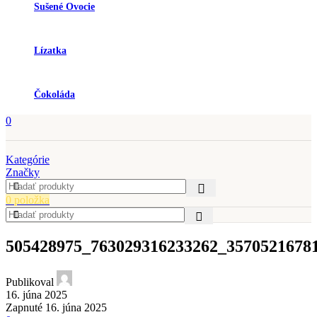
Sušené Ovocie
Lízatka
Čokoláda
0
Kategórie
Značky
0
položka
505428975_763029316233262_3570521678
Publikoval
16. júna 2025
Zapnuté 16. júna 2025