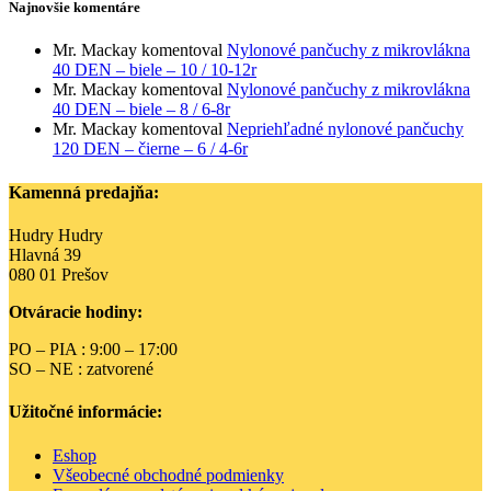
Najnovšie komentáre
Mr. Mackay
komentoval
Nylonové pančuchy z mikrovlákna
40 DEN – biele – 10 / 10-12r
Mr. Mackay
komentoval
Nylonové pančuchy z mikrovlákna
40 DEN – biele – 8 / 6-8r
Mr. Mackay
komentoval
Nepriehľadné nylonové pančuchy
120 DEN – čierne – 6 / 4-6r
Kamenná predajňa:
Hudry Hudry
Hlavná 39
080 01 Prešov
Otváracie hodiny:
PO – PIA : 9:00 – 17:00
SO – NE : zatvorené
Užitočné informácie:
Eshop
Všeobecné obchodné podmienky