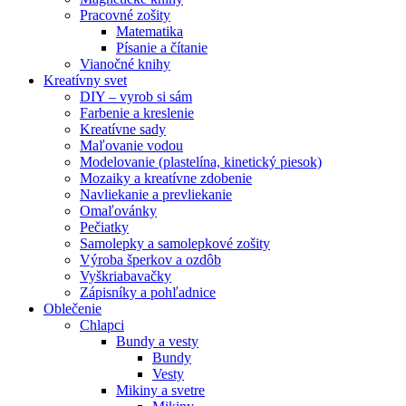
Pracovné zošity
Matematika
Písanie a čítanie
Vianočné knihy
Kreatívny svet
DIY – vyrob si sám
Farbenie a kreslenie
Kreatívne sady
Maľovanie vodou
Modelovanie (plastelína, kinetický piesok)
Mozaiky a kreatívne zdobenie
Navliekanie a prevliekanie
Omaľovánky
Pečiatky
Samolepky a samolepkové zošity
Výroba šperkov a ozdôb
Vyškriabavačky
Zápisníky a pohľadnice
Oblečenie
Chlapci
Bundy a vesty
Bundy
Vesty
Mikiny a svetre