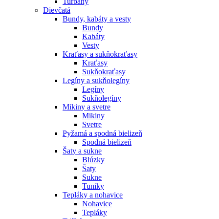
Turbany
Dievčatá
Bundy, kabáty a vesty
Bundy
Kabáty
Vesty
Kraťasy a sukňokraťasy
Kraťasy
Sukňokraťasy
Legíny a sukňolegíny
Legíny
Sukňolegíny
Mikiny a svetre
Mikiny
Svetre
Pyžamá a spodná bielizeň
Spodná bielizeň
Šaty a sukne
Blúzky
Šaty
Sukne
Tuniky
Tepláky a nohavice
Nohavice
Tepláky