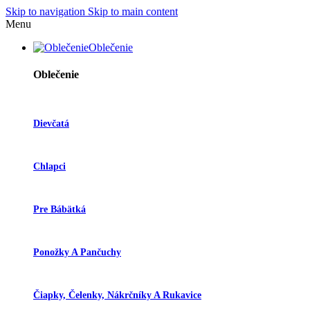
Skip to navigation
Skip to main content
Menu
Oblečenie
Oblečenie
Dievčatá
Chlapci
Pre Bábätká
Ponožky A Pančuchy
Čiapky, Čelenky, Nákrčníky A Rukavice