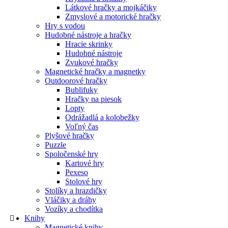
Látkové hračky a mojkáčiky
Zmyslové a motorické hračky
Hry s vodou
Hudobné nástroje a hračky
Hracie skrinky
Hudobné nástroje
Zvukové hračky
Magnetické hračky a magnetky
Outdoorové hračky
Bublifuky
Hračky na piesok
Lopty
Odrážadlá a kolobežky
Voľný čas
Plyšové hračky
Puzzle
Spoločenské hry
Kartové hry
Pexeso
Stolové hry
Stolíky a hrazdičky
Vláčiky a dráhy
Vozíky a chodítka
Knihy
Magnetické knihy