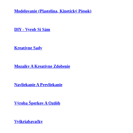
Modelovanie (plastelína, Kinetický Piesok)
DIY - Vyrob Si Sám
Kreatívne Sady
Mozaiky A Kreatívne Zdobenie
Navliekanie A Prevliekanie
Výroba Šperkov A Ozdôb
Vyškriabavačky