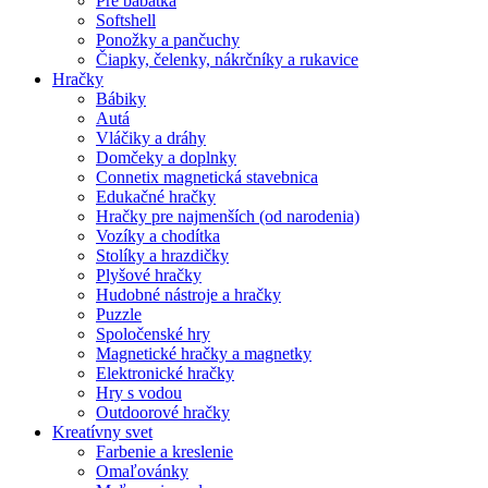
Pre bábätká
Softshell
Ponožky a pančuchy
Čiapky, čelenky, nákrčníky a rukavice
Hračky
Bábiky
Autá
Vláčiky a dráhy
Domčeky a doplnky
Connetix magnetická stavebnica
Edukačné hračky
Hračky pre najmenších (od narodenia)
Vozíky a chodítka
Stolíky a hrazdičky
Plyšové hračky
Hudobné nástroje a hračky
Puzzle
Spoločenské hry
Magnetické hračky a magnetky
Elektronické hračky
Hry s vodou
Outdoorové hračky
Kreatívny svet
Farbenie a kreslenie
Omaľovánky