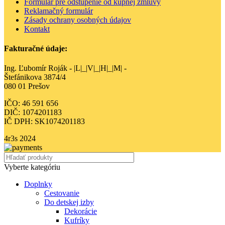
Formulár pre odstúpenie od kúpnej zmluvy
Reklamačný formulár
Zásady ochrany osobných údajov
Kontakt
Fakturačné údaje:
Ing. Ľubomír Roják - |L|_|V|_|H|_|M| -
Štefánikova 3874/4
080 01 Prešov
IČO: 46 591 656
DIČ: 1074201183
IČ DPH: SK1074201183
4r3s
2024
Vyberte kategóriu
Doplnky
Cestovanie
Do detskej izby
Dekorácie
Kufríky