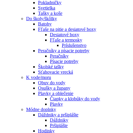
Pokladničky
Svetielka
Tašky a koše
Do školy/škôlky
Batohy
Fľaše na pitie a desiatové boxy
Desiatové boxy
Fľaše a termosky
Príslušenstvo
Peračníky a písacie potreby
Peračníky
Písacie potreby
Školské tašky
Sťahovacie vrecká
K vode/moru
Obuv do vody
Osušky a župany
Plavky a oblečenie
Čiapky a klobúky do vody
Plavky
Módne doplnky
Dáždniky a pršiplášte
Dáždniky
Pršiplášte
Hodinky