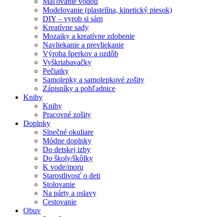
Maľovanie vodou
Modelovanie (plastelína, kinetický piesok)
DIY – vyrob si sám
Kreatívne sady
Mozaiky a kreatívne zdobenie
Navliekanie a prevliekanie
Výroba šperkov a ozdôb
Vyškriabavačky
Pečiatky
Samolepky a samolepkové zošity
Zápisníky a pohľadnice
Knihy
Knihy
Pracovné zošity
Doplnky
Slnečné okuliare
Módne doplnky
Do detskej izby
Do školy/škôlky
K vode/moru
Starostlivosť o deti
Stolovanie
Na párty a oslavy
Cestovanie
Obuv