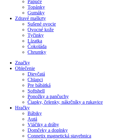
Papuče
Topánky
Gumáky
Zdravé maškrty
Sušené ovocie
Ovocné kože
Tyčinky
Lízatka
Čokoláda
Chrumky
Značky
Oblečenie
Dievčatá
Chlapci
Pre bábätká
Softshell
Ponožky a pančuchy
Čiapky, čelenky, nákrčníky a rukavice
Hračky
Bábiky
Autá
Vláčiky a dráhy
Domčeky a doplnky
Connetix magnetická stavebnica