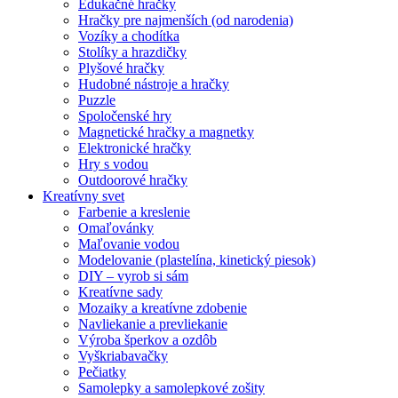
Edukačné hračky
Hračky pre najmenších (od narodenia)
Vozíky a chodítka
Stolíky a hrazdičky
Plyšové hračky
Hudobné nástroje a hračky
Puzzle
Spoločenské hry
Magnetické hračky a magnetky
Elektronické hračky
Hry s vodou
Outdoorové hračky
Kreatívny svet
Farbenie a kreslenie
Omaľovánky
Maľovanie vodou
Modelovanie (plastelína, kinetický piesok)
DIY – vyrob si sám
Kreatívne sady
Mozaiky a kreatívne zdobenie
Navliekanie a prevliekanie
Výroba šperkov a ozdôb
Vyškriabavačky
Pečiatky
Samolepky a samolepkové zošity