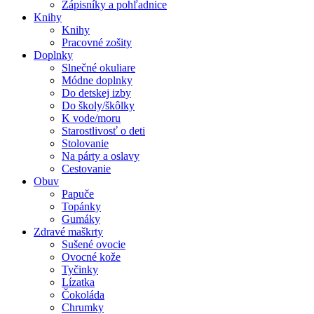
Zápisníky a pohľadnice
Knihy
Knihy
Pracovné zošity
Doplnky
Slnečné okuliare
Módne doplnky
Do detskej izby
Do školy/škôlky
K vode/moru
Starostlivosť o deti
Stolovanie
Na párty a oslavy
Cestovanie
Obuv
Papuče
Topánky
Gumáky
Zdravé maškrty
Sušené ovocie
Ovocné kože
Tyčinky
Lízatka
Čokoláda
Chrumky