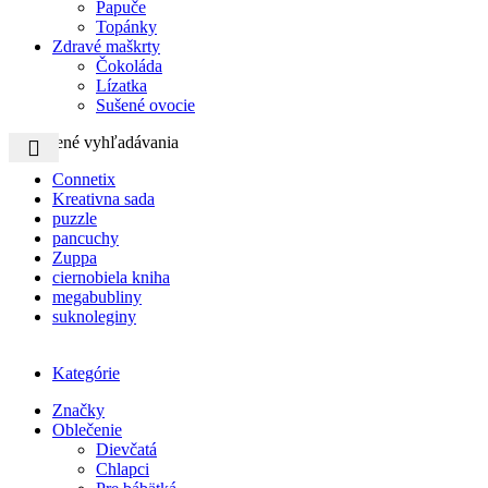
Papuče
Topánky
Zdravé maškrty
Čokoláda
Lízatka
Sušené ovocie
Obľúbené vyhľadávania
Connetix
Kreativna sada
puzzle
pancuchy
Zuppa
ciernobiela kniha
megabubliny
suknoleginy
Kategórie
Značky
Oblečenie
Dievčatá
Chlapci