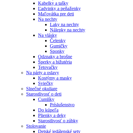
Kabelky a tašky
Ľadvinky a peňaženky
Maľovátka pre deti
Na nechty
Laky na nechty
Nálepky na nechty
Na vlásky
Čelenky
Gumičky
Sponky
Odznaky a brošne
Šperky a bižutéria
Tetovačky
Na párty a oslavy
Kostýmy a masky
Sviečky
Slnečné okuliare
Starostlivosť o deti
Cumlíky
Príslušenstvo
Do kúpeľa
Plienky a deky
Starostlivosť o zúbky
Stolovanie
Detské jedálenské sety