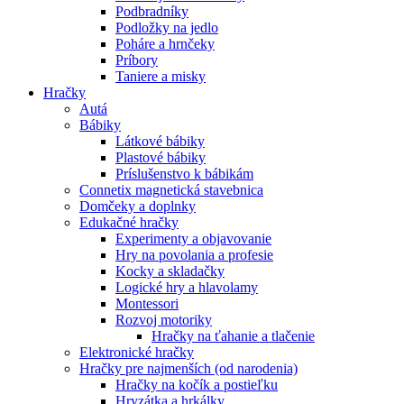
Podbradníky
Podložky na jedlo
Poháre a hrnčeky
Príbory
Taniere a misky
Hračky
Autá
Bábiky
Látkové bábiky
Plastové bábiky
Príslušenstvo k bábikám
Connetix magnetická stavebnica
Domčeky a doplnky
Edukačné hračky
Experimenty a objavovanie
Hry na povolania a profesie
Kocky a skladačky
Logické hry a hlavolamy
Montessori
Rozvoj motoriky
Hračky na ťahanie a tlačenie
Elektronické hračky
Hračky pre najmenších (od narodenia)
Hračky na kočík a postieľku
Hryzátka a hrkálky