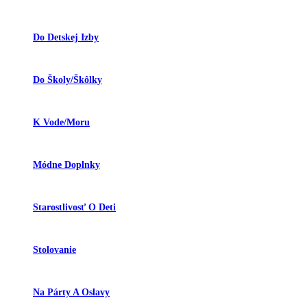
Do Detskej Izby
Do Školy/škôlky
K Vode/moru
Módne Doplnky
Starostlivosť O Deti
Stolovanie
Na Párty A Oslavy