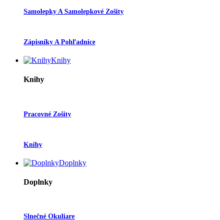
Samolepky A Samolepkové Zošity
Zápisníky A Pohľadnice
Knihy
Knihy
Pracovné Zošity
Knihy
Doplnky
Doplnky
Slnečné Okuliare