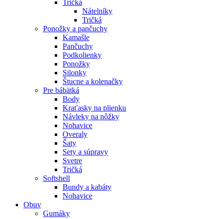
Tričká
Nátelníky
Tričká
Ponožky a pančuchy
Kamašle
Pančuchy
Podkolienky
Ponožky
Silonky
Štucne a kolenačky
Pre bábätká
Body
Kraťasky na plienku
Návleky na nôžky
Nohavice
Overaly
Šaty
Sety a súpravy
Svetre
Tričká
Softshell
Bundy a kabáty
Nohavice
Obuv
Gumáky