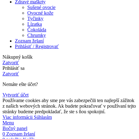
Zdravé maškrty
Sušené ovocie
Ovocné kože
Tyčinky
Lízatka
Čokoláda
Chrumky
Zoznam želaní
Prihlásiť / Registrovať
Nákupný košík
Zatvoriť
Prihlásiť sa
Zatvoriť
Nemáte ešte účet?
Vytvoriť účet
Používame cookies aby sme pre vás zabezpečili ten najlepší zážitok
z našich webových stránok. Ak budete pokračovať v používaní tejto
stránky budeme predpokladať, že ste s ňou spokojní.
Viac
Viac informácii
Súhlasím
informácii
Menu
Bočný panel
0
Zoznam želaní