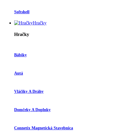
Softshell
Hračky
Hračky
Bábiky
Autá
Vláčiky A Dráhy
Domčeky A Doplnky
Connetix Magnetická Stavebnica