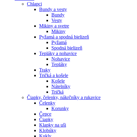
Chlapci
Bundy a vesty
Bundy
Vesty
Mikiny a svetre
Mikiny
Pyžamá a spodná bielizeň
Pyžamá
Spodná bielizeň
Tepláky a nohavice
Nohavice
Tepláky
Traky
Tričká a košele
Košele
Nátelníky
Tričká
Čiapky, čelenky, nákrčníky a rukavice
Čelenky
Korunky
Čepce
Čiapky
Klapky na uši
Klobúky
Kukly