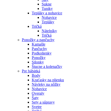
Sukne
Tuniky
Tepláky a nohavice
Nohavice
Tepláky
Tričká
Nátelníky
Tričká
Ponožky a pančuchy
Kamašle
Pančuchy
Podkolienky
Ponožky
Silonky
Štucne a kolenačky
Pre bábätká
Body
Kraťasky na plienku
Návleky na nôžky
Nohavice
Overaly
Šaty
Sety a súpravy
Svetre