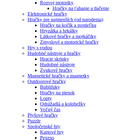
Rozvoj motoriky
Hračky na ťahanie a tlačenie
Elektronické hračky
Hračky pre najmenších (od narodenia)
Hračky na kočík a postieľku
Hryzátka a hrkálky
Látkové hračky a mojkáčiky
Zmyslové a motorické hračky
Hry s vodou
Hudobné nástroje a hračky
Hracie skrinky
Hudobné nástroje
Zvukové hračky
Magnetické hračky a magnetky
Outdoorové hračky
Bublifuky
Hračky na piesok
Lopty
Odrážadlá a kolobežky
Voľný čas
Plyšové hračky
Puzzle
Spoločenské hry
Kartové hry
Pexeso