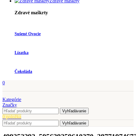
Zdravé maškrty
Zdravé maškrty
Sušené Ovocie
Lízatka
Čokoláda
0
Kategórie
Značky
Vyhľadávanie
0
položka
Vyhľadávanie