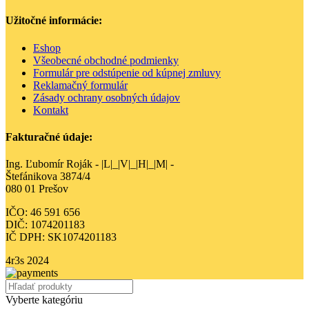
Užitočné informácie:
Eshop
Všeobecné obchodné podmienky
Formulár pre odstúpenie od kúpnej zmluvy
Reklamačný formulár
Zásady ochrany osobných údajov
Kontakt
Fakturačné údaje:
Ing. Ľubomír Roják - |L|_|V|_|H|_|M| -
Štefánikova 3874/4
080 01 Prešov
IČO: 46 591 656
DIČ: 1074201183
IČ DPH: SK1074201183
4r3s
2024
Vyberte kategóriu