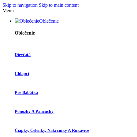
Skip to navigation
Skip to main content
Menu
Oblečenie
Oblečenie
Dievčatá
Chlapci
Pre Bábätká
Ponožky A Pančuchy
Čiapky, Čelenky, Nákrčníky A Rukavice