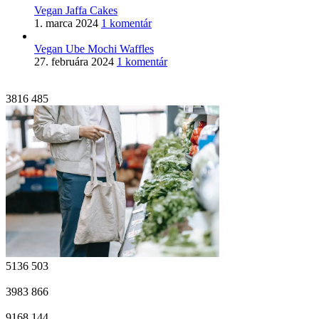
Vegan Jaffa Cakes
1. marca 2024
1 komentár
Vegan Ube Mochi Waffles
27. februára 2024
1 komentár
3816
485
5136
503
3983
866
9168
144