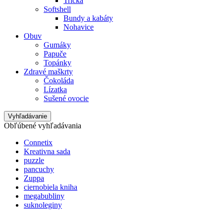
Tričká
Softshell
Bundy a kabáty
Nohavice
Obuv
Gumáky
Papuče
Topánky
Zdravé maškrty
Čokoláda
Lízatka
Sušené ovocie
Vyhľadávanie
Obľúbené vyhľadávania
Connetix
Kreativna sada
puzzle
pancuchy
Zuppa
ciernobiela kniha
megabubliny
suknoleginy