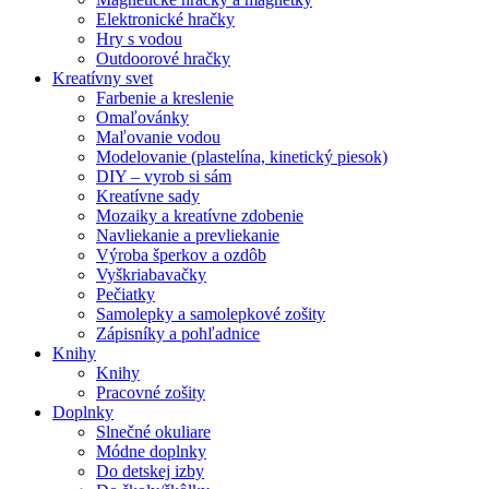
Elektronické hračky
Hry s vodou
Outdoorové hračky
Kreatívny svet
Farbenie a kreslenie
Omaľovánky
Maľovanie vodou
Modelovanie (plastelína, kinetický piesok)
DIY – vyrob si sám
Kreatívne sady
Mozaiky a kreatívne zdobenie
Navliekanie a prevliekanie
Výroba šperkov a ozdôb
Vyškriabavačky
Pečiatky
Samolepky a samolepkové zošity
Zápisníky a pohľadnice
Knihy
Knihy
Pracovné zošity
Doplnky
Slnečné okuliare
Módne doplnky
Do detskej izby