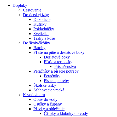
Doplnky
Cestovanie
Do detskej izby
Dekorácie
Kufríky
Pokladničky
Svetielka
Tašky a koše
Do školy/škôlky
Batohy
Fľaše na pitie a desiatové boxy
Desiatové boxy
Fľaše a termosky
Príslušenstvo
Peračníky a písacie potreby
Peračníky
Písacie potreby
Školské tašky
Sťahovacie vrecká
K vode/moru
Obuv do vody
Osušky a župany
Plavky a oblečenie
Čiapky a klobúky do vody