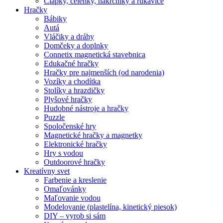
Čiapky, čelenky, nákrčníky a rukavice
Hračky
Bábiky
Autá
Vláčiky a dráhy
Domčeky a doplnky
Connetix magnetická stavebnica
Edukačné hračky
Hračky pre najmenších (od narodenia)
Vozíky a chodítka
Stolíky a hrazdičky
Plyšové hračky
Hudobné nástroje a hračky
Puzzle
Spoločenské hry
Magnetické hračky a magnetky
Elektronické hračky
Hry s vodou
Outdoorové hračky
Kreatívny svet
Farbenie a kreslenie
Omaľovánky
Maľovanie vodou
Modelovanie (plastelína, kinetický piesok)
DIY – vyrob si sám