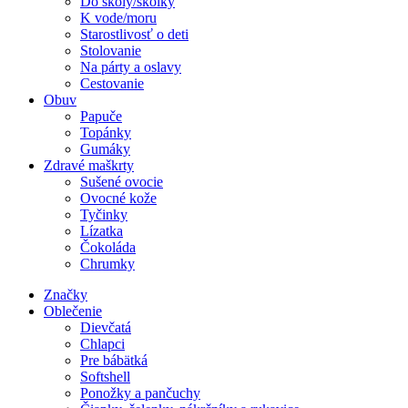
Do školy/škôlky
K vode/moru
Starostlivosť o deti
Stolovanie
Na párty a oslavy
Cestovanie
Obuv
Papuče
Topánky
Gumáky
Zdravé maškrty
Sušené ovocie
Ovocné kože
Tyčinky
Lízatka
Čokoláda
Chrumky
Značky
Oblečenie
Dievčatá
Chlapci
Pre bábätká
Softshell
Ponožky a pančuchy