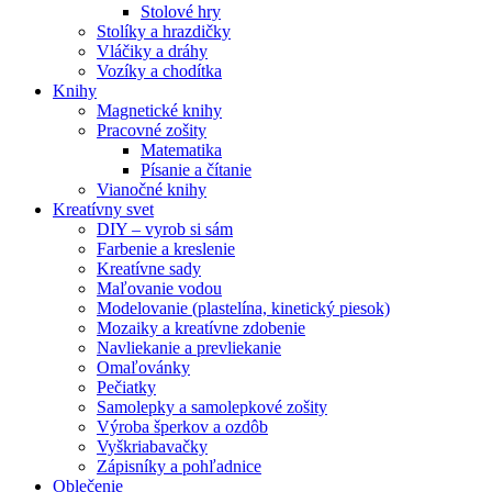
Stolové hry
Stolíky a hrazdičky
Vláčiky a dráhy
Vozíky a chodítka
Knihy
Magnetické knihy
Pracovné zošity
Matematika
Písanie a čítanie
Vianočné knihy
Kreatívny svet
DIY – vyrob si sám
Farbenie a kreslenie
Kreatívne sady
Maľovanie vodou
Modelovanie (plastelína, kinetický piesok)
Mozaiky a kreatívne zdobenie
Navliekanie a prevliekanie
Omaľovánky
Pečiatky
Samolepky a samolepkové zošity
Výroba šperkov a ozdôb
Vyškriabavačky
Zápisníky a pohľadnice
Oblečenie