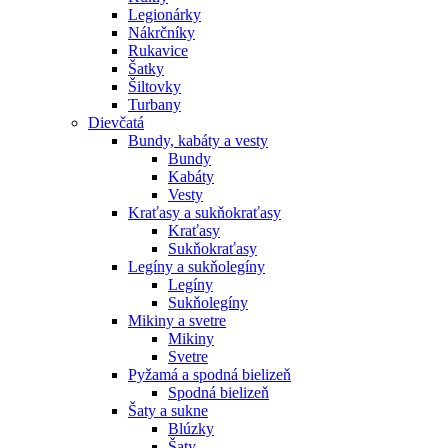
Legionárky
Nákrčníky
Rukavice
Šatky
Šiltovky
Turbany
Dievčatá
Bundy, kabáty a vesty
Bundy
Kabáty
Vesty
Kraťasy a sukňokraťasy
Kraťasy
Sukňokraťasy
Legíny a sukňolegíny
Legíny
Sukňolegíny
Mikiny a svetre
Mikiny
Svetre
Pyžamá a spodná bielizeň
Spodná bielizeň
Šaty a sukne
Blúzky
Šaty