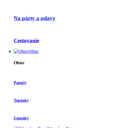
Na párty a oslavy
Cestovanie
Obuv
Obuv
Papuče
Topánky
Gumáky