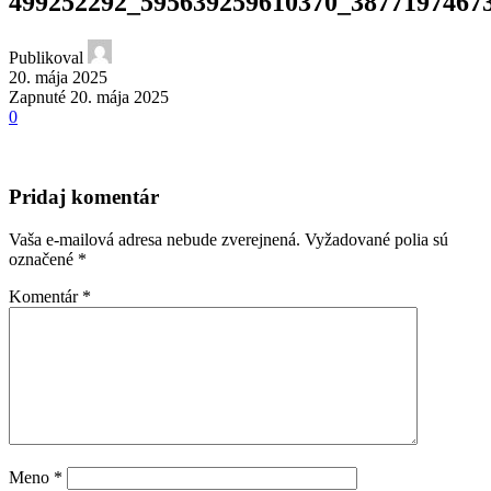
499252292_595639259610370_3877197467
Publikoval
20. mája 2025
Zapnuté 20. mája 2025
0
Pridaj komentár
Vaša e-mailová adresa nebude zverejnená.
Vyžadované polia sú
označené
*
Komentár
*
Meno
*