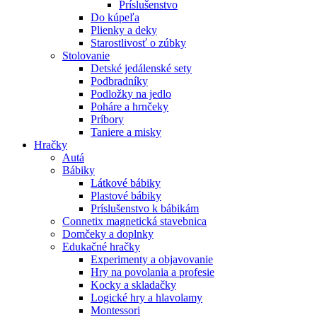
Príslušenstvo
Do kúpeľa
Plienky a deky
Starostlivosť o zúbky
Stolovanie
Detské jedálenské sety
Podbradníky
Podložky na jedlo
Poháre a hrnčeky
Príbory
Taniere a misky
Hračky
Autá
Bábiky
Látkové bábiky
Plastové bábiky
Príslušenstvo k bábikám
Connetix magnetická stavebnica
Domčeky a doplnky
Edukačné hračky
Experimenty a objavovanie
Hry na povolania a profesie
Kocky a skladačky
Logické hry a hlavolamy
Montessori