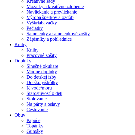
Kreatívne sady
Mozaiky a kreatívne zdobenie
Navliekanie a prevliekanie
Výroba šperkov a ozdôb
Vyškriabavačky
Pečiatky
Samolepky a samolepkové zošity
Zápisníky a pohľadnice
Knihy
Knihy
Pracovné zošity
Doplnky
Slnečné okuliare
Módne doplnky
Do detskej izby
Do školy/škôlky
K vode/moru
Starostlivosť o deti
Stolovanie
Na párty a oslavy
Cestovanie
Obuv
Papuče
Topánky
Gumáky