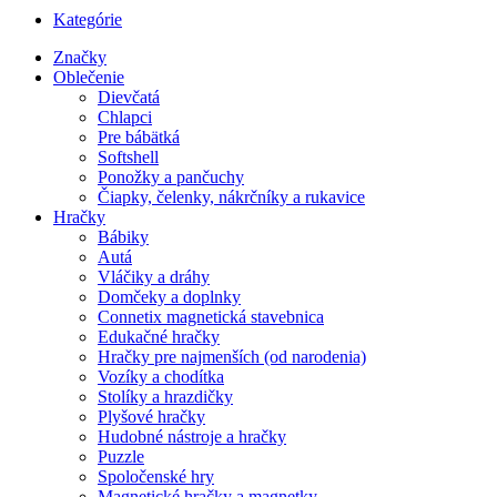
Kategórie
Značky
Oblečenie
Dievčatá
Chlapci
Pre bábätká
Softshell
Ponožky a pančuchy
Čiapky, čelenky, nákrčníky a rukavice
Hračky
Bábiky
Autá
Vláčiky a dráhy
Domčeky a doplnky
Connetix magnetická stavebnica
Edukačné hračky
Hračky pre najmenších (od narodenia)
Vozíky a chodítka
Stolíky a hrazdičky
Plyšové hračky
Hudobné nástroje a hračky
Puzzle
Spoločenské hry
Magnetické hračky a magnetky