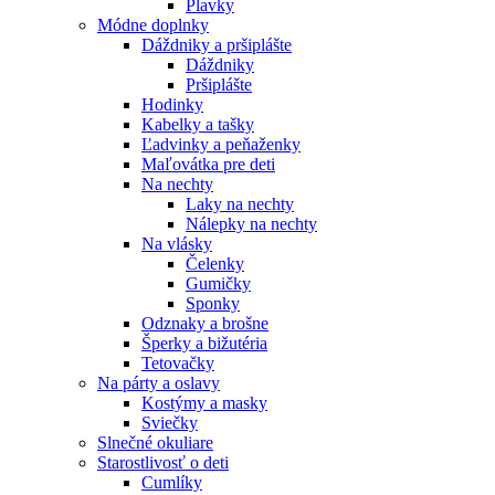
Plavky
Módne doplnky
Dáždniky a pršiplášte
Dáždniky
Pršiplášte
Hodinky
Kabelky a tašky
Ľadvinky a peňaženky
Maľovátka pre deti
Na nechty
Laky na nechty
Nálepky na nechty
Na vlásky
Čelenky
Gumičky
Sponky
Odznaky a brošne
Šperky a bižutéria
Tetovačky
Na párty a oslavy
Kostýmy a masky
Sviečky
Slnečné okuliare
Starostlivosť o deti
Cumlíky