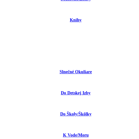
Knihy
Slnečné Okuliare
Do Detskej Izby
Do Školy/škôlky
K Vode/moru