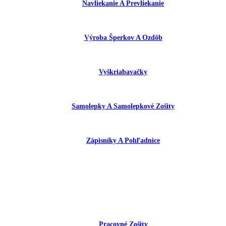
Navliekanie A Prevliekanie
Výroba Šperkov A Ozdôb
Vyškriabavačky
Samolepky A Samolepkové Zošity
Zápisníky A Pohľadnice
Pracovné Zošity