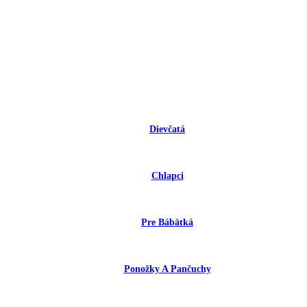
Dievčatá
Chlapci
Pre Bábätká
Ponožky A Pančuchy