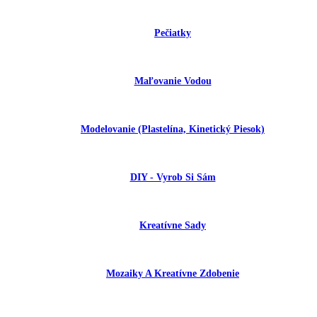
Pečiatky
Maľovanie Vodou
Modelovanie (plastelína, Kinetický Piesok)
DIY - Vyrob Si Sám
Kreatívne Sady
Mozaiky A Kreatívne Zdobenie