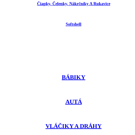
Čiapky, Čelenky, Nákrčníky A Rukavice
Softshell
BÁBIKY
AUTÁ
VLÁČIKY A DRÁHY