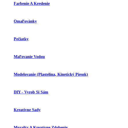
Farbenie A Kreslenie
Omaľovánky
Pečiatky
Maľovanie Vodou
Modelovanie (plastelína, Kinetický Piesok)
DIY - Vyrob Si Sám
Kreatívne Sady
Mozaiky A Kreatívne Zdobenie