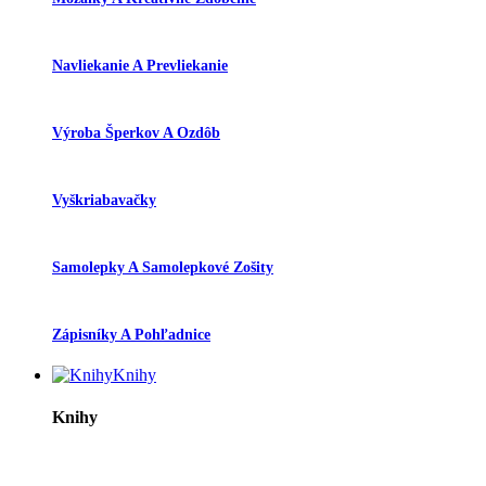
Navliekanie A Prevliekanie
Výroba Šperkov A Ozdôb
Vyškriabavačky
Samolepky A Samolepkové Zošity
Zápisníky A Pohľadnice
Knihy
Knihy