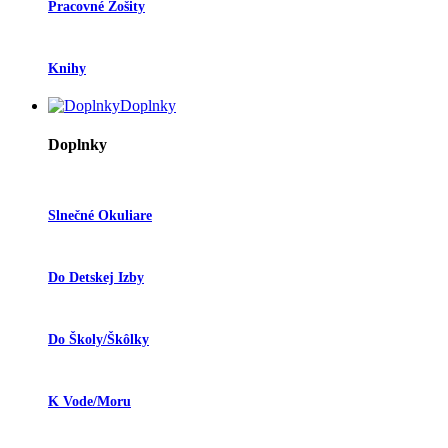
Pracovné Zošity
Knihy
Doplnky
Doplnky
Slnečné Okuliare
Do Detskej Izby
Do Školy/škôlky
K Vode/moru