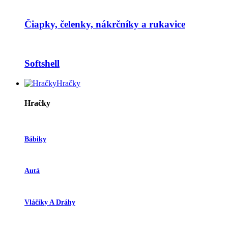
Čiapky, čelenky, nákrčníky a rukavice
Softshell
Hračky
Hračky
Bábiky
Autá
Vláčiky A Dráhy