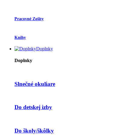
Pracovné Zošity
Knihy
Doplnky
Doplnky
Slnečné okuliare
Do detskej izby
Do školy/škôlky