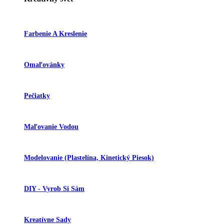
Farbenie A Kreslenie
Omaľovánky
Pečiatky
Maľovanie Vodou
Modelovanie (plastelína, Kinetický Piesok)
DIY - Vyrob Si Sám
Kreatívne Sady