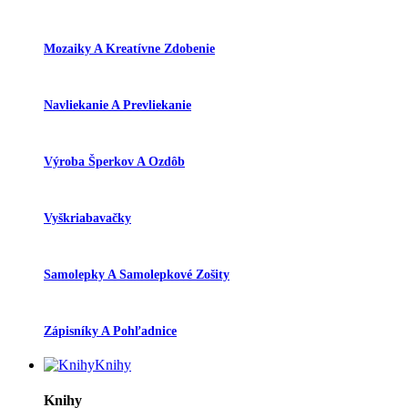
Mozaiky A Kreatívne Zdobenie
Navliekanie A Prevliekanie
Výroba Šperkov A Ozdôb
Vyškriabavačky
Samolepky A Samolepkové Zošity
Zápisníky A Pohľadnice
Knihy
Knihy