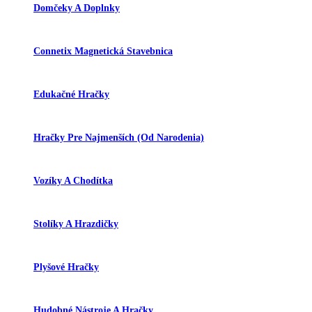
Domčeky A Doplnky
Connetix Magnetická Stavebnica
Edukačné Hračky
Hračky Pre Najmenších (od Narodenia)
Vozíky A Chodítka
Stolíky A Hrazdičky
Plyšové Hračky
Hudobné Nástroje A Hračky