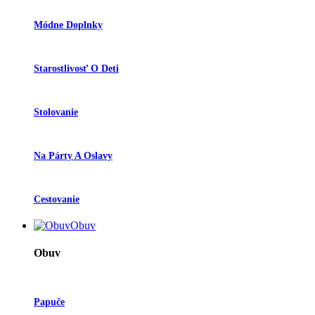
Módne Doplnky
Starostlivosť O Deti
Stolovanie
Na Párty A Oslavy
Cestovanie
Obuv
Obuv
Papuče