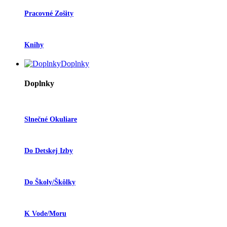
Pracovné Zošity
Knihy
Doplnky
Doplnky
Slnečné Okuliare
Do Detskej Izby
Do Školy/škôlky
K Vode/moru