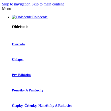
Skip to navigation
Skip to main content
Menu
Oblečenie
Oblečenie
Dievčatá
Chlapci
Pre Bábätká
Ponožky A Pančuchy
Čiapky, Čelenky, Nákrčníky A Rukavice