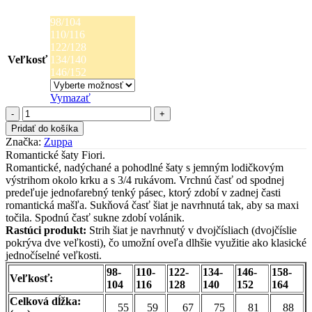
98/104
110/116
122/128
Veľkosť
134/140
146/152
Vymazať
množstvo
Zuppa
Pridať do košíka
šaty
Značka:
Zuppa
FIORI
Romantické šaty Fiori.
ružové
Romantické, nadýchané a pohodlné šaty s jemným lodičkovým
výstrihom okolo krku a s 3/4 rukávom. Vrchnú časť od spodnej
predeľuje jednofarebný tenký pásec, ktorý zdobí v zadnej časti
romantická mašľa. Sukňová časť šiat je navrhnutá tak, aby sa maxi
točila. Spodnú časť sukne zdobí volánik.
Rastúci produkt:
Strih šiat je navrhnutý v dvojčísliach (dvojčíslie
pokrýva dve veľkosti), čo umožní oveľa dlhšie využitie ako klasické
jednočíselné veľkosti.
98-
110-
122-
134-
146-
158-
Veľkosť:
104
116
128
140
152
164
Celková dĺžka:
55
59
67
75
81
88