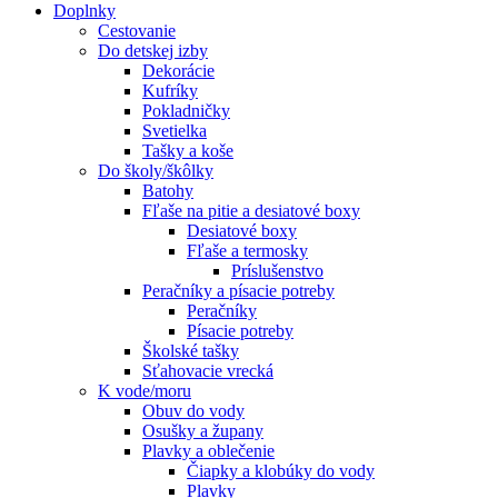
Doplnky
Cestovanie
Do detskej izby
Dekorácie
Kufríky
Pokladničky
Svetielka
Tašky a koše
Do školy/škôlky
Batohy
Fľaše na pitie a desiatové boxy
Desiatové boxy
Fľaše a termosky
Príslušenstvo
Peračníky a písacie potreby
Peračníky
Písacie potreby
Školské tašky
Sťahovacie vrecká
K vode/moru
Obuv do vody
Osušky a župany
Plavky a oblečenie
Čiapky a klobúky do vody
Plavky