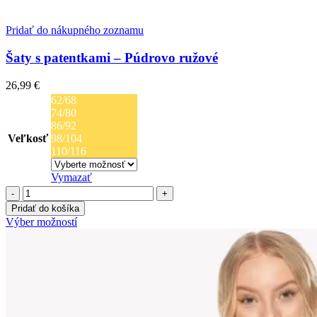
Pridať do nákupného zoznamu
Šaty s patentkami – Púdrovo ružové
26,99
€
62/68
74/80
86/92
Veľkosť
98/104
110/116
Vymazať
množstvo
Šaty
Pridať do košíka
s
Tento
Výber možností
patentkami
produkt
-
má
Púdrovo
viacero
ružové
variantov.
Možnosti
si
môžete