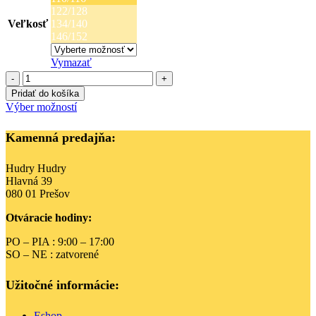
122/128
Veľkosť
134/140
146/152
Vymazať
množstvo
Zuppa
Pridať do košíka
šaty
Tento
Výber možností
RIB
produkt
žltozelené
má
Kamenná predajňa:
viacero
variantov.
Hudry Hudry
Možnosti
Hlavná 39
si
080 01 Prešov
môžete
vybrať
Otváracie hodiny:
na
stránke
PO – PIA : 9:00 – 17:00
produktu.
SO – NE : zatvorené
Užitočné informácie:
Eshop