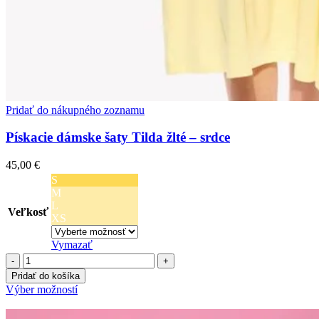
Pridať do nákupného zoznamu
Pískacie dámske šaty Tilda žlté – srdce
45,00
€
S
M
L
Veľkosť
XS
Vymazať
množstvo
Pískacie
Pridať do košíka
dámske
Tento
Výber možností
šaty
produkt
Tilda
má