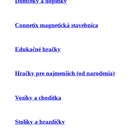
Domčeky a doplnky
Connetix magnetická stavebnica
Edukačné hračky
Hračky pre najmenších (od narodenia)
Vozíky a chodítka
Stolíky a hrazdičky