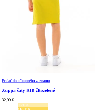
Pridať do nákupného zoznamu
Zuppa šaty RIB žltozelené
32,99
€
98/104
110/116