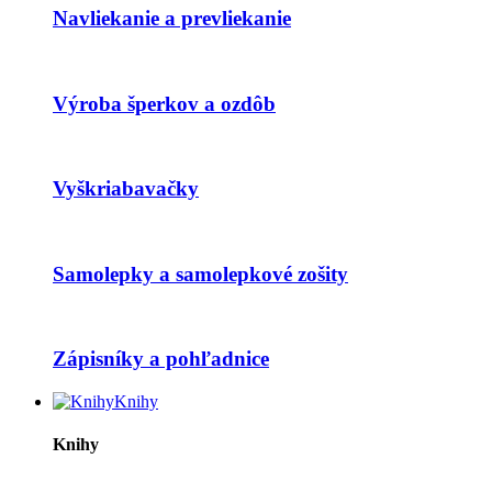
Navliekanie a prevliekanie
Výroba šperkov a ozdôb
Vyškriabavačky
Samolepky a samolepkové zošity
Zápisníky a pohľadnice
Knihy
Knihy