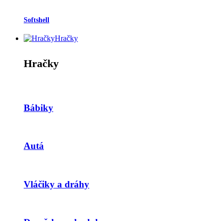
Softshell
Hračky
Hračky
Bábiky
Autá
Vláčiky a dráhy