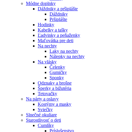
Módne doplnky
Dáždniky a pršiplášte
Dáždniky
Pršiplášte
Hodinky
Kabelky a tašky
Ľadvinky a peňaženky
Maľovátka pre deti
Na nechty
Laky na nechty
Nálepky na nechty
Na vlásky
Čelenky
Gumičky
Sponky
Odznaky a brošne
Šperky a bižutéria
Tetovačky
Na párty a oslavy
Kostýmy a masky
Sviečky
Slnečné okuliare
Starostlivosť o deti
Cumlíky
Príslušenstvo