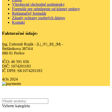
Všeobecné obchodné podmienky
Formulár pre odstúpenie od kúpnej zmluvy
Reklamačný formulár
Zásady ochrany osobných údajov
Kontakt
Fakturačné údaje:
Ing. Ľubomír Roják - |L|_|V|_|H|_|M| -
Štefánikova 3874/4
080 01 Prešov
IČO: 46 591 656
DIČ: 1074201183
IČ DPH: SK1074201183
4r3s
2024
Vyberte kategóriu