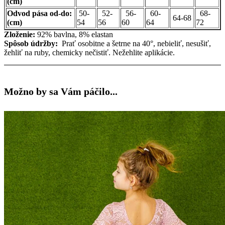
(cm)
Odvod pása od-do:
50-
52-
56-
60-
68-
64-68
(cm)
54
56
60
64
72
Zloženie:
92% bavlna, 8% elastan
Spôsob údržby:
Prať osobitne a šetrne na 40°, nebieliť, nesušiť,
žehliť na ruby, chemicky nečistiť. Nežehlite aplikácie.
Možno by sa Vám páčilo...