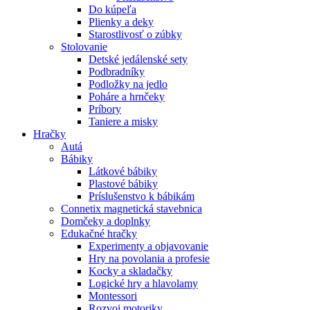
Do kúpeľa
Plienky a deky
Starostlivosť o zúbky
Stolovanie
Detské jedálenské sety
Podbradníky
Podložky na jedlo
Poháre a hrnčeky
Príbory
Taniere a misky
Hračky
Autá
Bábiky
Látkové bábiky
Plastové bábiky
Príslušenstvo k bábikám
Connetix magnetická stavebnica
Domčeky a doplnky
Edukačné hračky
Experimenty a objavovanie
Hry na povolania a profesie
Kocky a skladačky
Logické hry a hlavolamy
Montessori
Rozvoj motoriky