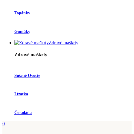
Topánky
Gumáky
Zdravé maškrty
Zdravé maškrty
Sušené Ovocie
Lízatka
Čokoláda
0