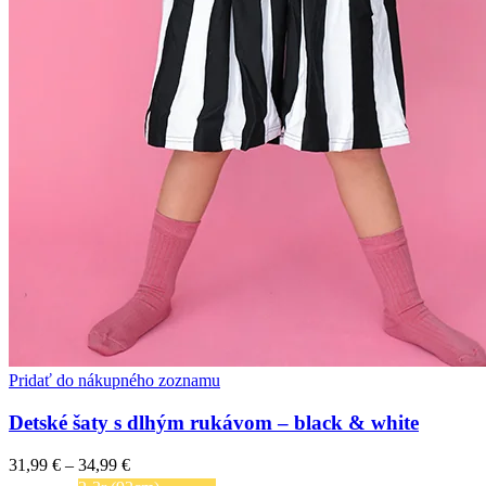
Pridať do nákupného zoznamu
Detské šaty s dlhým rukávom – black & white
Price
31,99
€
–
34,99
€
range: