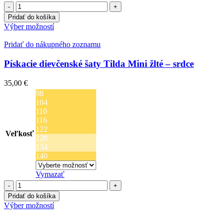
množstvo
Šaty
Pridať do košíka
s
Tento
Výber možností
patentkami
produkt
-
má
Pridať do nákupného zoznamu
Púdrovo
viacero
ružové
variantov.
Pískacie dievčenské šaty Tilda Mini žlté – srdce
Možnosti
si
35,00
€
môžete
98
vybrať
104
na
110
stránke
116
produktu.
122
Veľkosť
128
134
140
Vymazať
množstvo
Pískacie
Pridať do košíka
dievčenské
Tento
Výber možností
šaty
produkt
Tilda