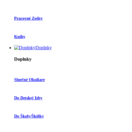
Pracovné Zošity
Knihy
Doplnky
Doplnky
Slnečné Okuliare
Do Detskej Izby
Do Školy/škôlky