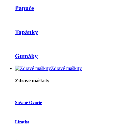
Papuče
Topánky
Gumáky
Zdravé maškrty
Zdravé maškrty
Sušené Ovocie
Lízatka