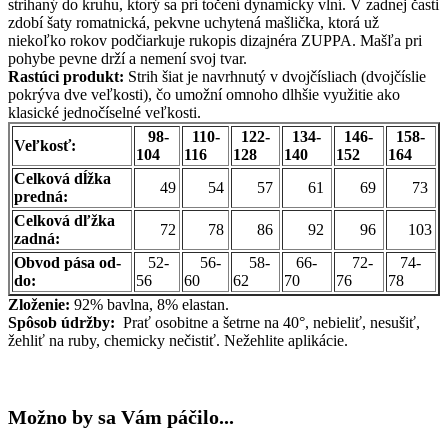
strihaný do kruhu, ktorý sa pri točení dynamicky vlní. V zadnej časti
zdobí šaty romatnická, pekvne uchytená mašlička, ktorá už
niekoľko rokov podčiarkuje rukopis dizajnéra ZUPPA. Mašľa pri
pohybe pevne drží a nemení svoj tvar.
Rastúci produkt:
Strih šiat je navrhnutý v dvojčísliach (dvojčíslie
pokrýva dve veľkosti), čo umožní omnoho dlhšie využitie ako
klasické jednočíselné veľkosti.
98-
110-
122-
134-
146-
158-
Veľkosť:
104
116
128
140
152
164
Celková dĺžka
49
54
57
61
69
73
predná:
Celková dľžka
72
78
86
92
96
103
zadná:
Obvod pása od-
52-
56-
58-
66-
72-
74-
do:
56
60
62
70
76
78
Zloženie:
92% bavlna, 8% elastan.
Spôsob údržby:
Prať osobitne a šetrne na 40°, nebieliť, nesušiť,
žehliť na ruby, chemicky nečistiť. Nežehlite aplikácie.
Možno by sa Vám páčilo...