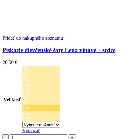
Pridať do nákupného zoznamu
Pískacie dievčenské šaty Lena vínové – srdce
26,50
€
98
104
110
116
122
128
Veľkosť
134
140
146
152
Vymazať
množstvo