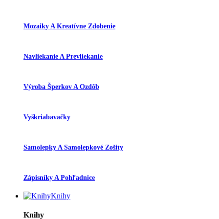
Mozaiky A Kreatívne Zdobenie
Navliekanie A Prevliekanie
Výroba Šperkov A Ozdôb
Vyškriabavačky
Samolepky A Samolepkové Zošity
Zápisníky A Pohľadnice
Knihy
Knihy