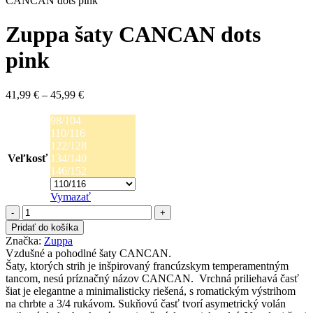
CANCAN dots pink
Zuppa šaty CANCAN dots
pink
Price
41,99
€
–
45,99
€
range:
41,99 €
98/104
through
110/116
45,99 €
122/128
Veľkosť
134/140
146/152
Vymazať
množstvo
Zuppa
Pridať do košíka
šaty
Značka:
Zuppa
CANCAN
Vzdušné a pohodlné šaty CANCAN.
dots
Šaty, ktorých strih je inšpirovaný francúzskym temperamentným
pink
tancom, nesú príznačný názov CANCAN. Vrchná priliehavá časť
šiat je elegantne a minimalisticky riešená, s romatickým výstrihom
na chrbte a 3/4 rukávom. Sukňovú časť tvorí asymetrický volán