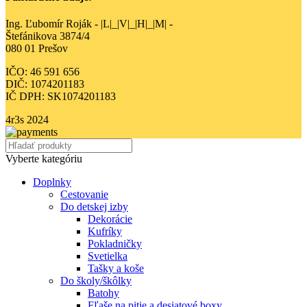
Ing. Ľubomír Roják - |L|_|V|_|H|_|M| -
Štefánikova 3874/4
080 01 Prešov
IČO: 46 591 656
DIČ: 1074201183
IČ DPH: SK1074201183
4r3s
2024
Vyberte kategóriu
Doplnky
Cestovanie
Do detskej izby
Dekorácie
Kufríky
Pokladničky
Svetielka
Tašky a koše
Do školy/škôlky
Batohy
Fľaše na pitie a desiatové boxy