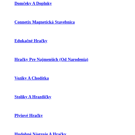
Domčeky A Doplnky
Connetix Magnetická Stavebnica
Edukačné Hračky
Hračky Pre Najmenších (od Narodenia)
Vozíky A Chodítka
Stolíky A Hrazdičky
Plyšové Hračky
Hudobné Nástroje A Hračky