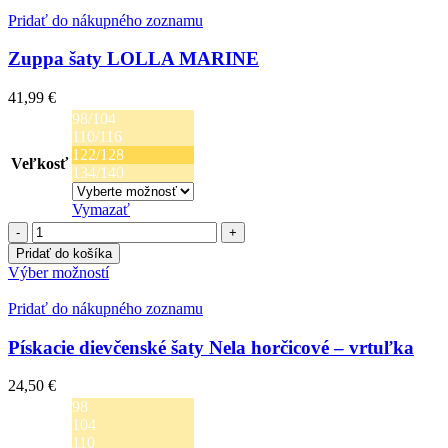
má
Mini
viacero
Pridať do nákupného zoznamu
žlté
variantov.
–
Možnosti
Zuppa šaty LOLLA MARINE
srdce
si
môžete
41,99
€
vybrať
98/104
na
110/116
stránke
122/128
produktu.
Veľkosť
134/140
Vymazať
množstvo
Zuppa
Pridať do košíka
šaty
Tento
Výber možností
LOLLA
produkt
MARINE
má
Pridať do nákupného zoznamu
viacero
variantov.
Pískacie dievčenské šaty Nela horčicové – vrtuľka
Možnosti
si
24,50
€
môžete
98
vybrať
104
na
110