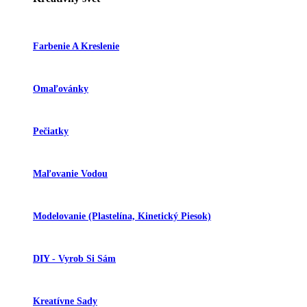
Farbenie A Kreslenie
Omaľovánky
Pečiatky
Maľovanie Vodou
Modelovanie (plastelína, Kinetický Piesok)
DIY - Vyrob Si Sám
Kreatívne Sady