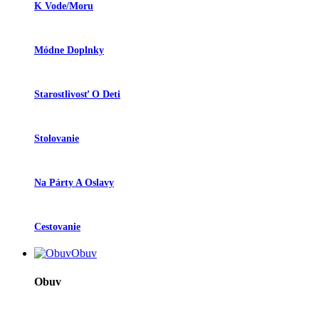
K Vode/moru
Módne Doplnky
Starostlivosť O Deti
Stolovanie
Na Párty A Oslavy
Cestovanie
Obuv
Obuv