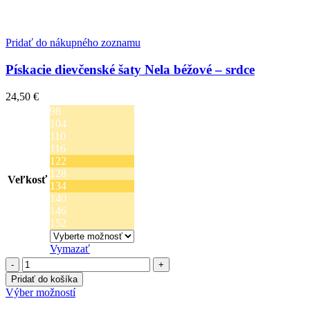
Pridať do nákupného zoznamu
Pískacie dievčenské šaty Nela béžové – srdce
24,50
€
98
104
110
116
122
128
Veľkosť
134
140
146
152
Vymazať
množstvo
Pískacie
Pridať do košíka
dievčenské
Tento
Výber možností
šaty
produkt