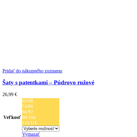
Pridať do nákupného zoznamu
Šaty s patentkami – Púdrovo ružové
26,99
€
62/68
74/80
86/92
Veľkosť
98/104
110/116
Vymazať