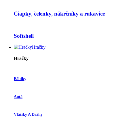
Čiapky, čelenky, nákrčníky a rukavice
Softshell
Hračky
Hračky
Bábiky
Autá
Vláčiky A Dráhy