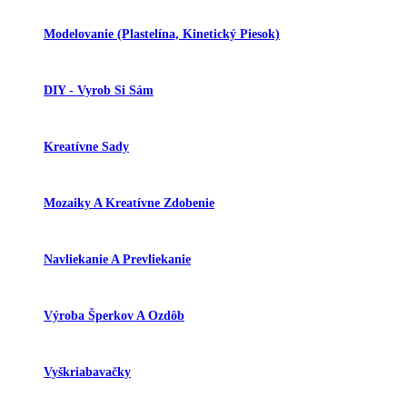
Modelovanie (plastelína, Kinetický Piesok)
DIY - Vyrob Si Sám
Kreatívne Sady
Mozaiky A Kreatívne Zdobenie
Navliekanie A Prevliekanie
Výroba Šperkov A Ozdôb
Vyškriabavačky