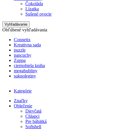
Čokoláda
Lízatka
Sušené ovocie
Vyhľadávanie
Obľúbené vyhľadávania
Connetix
Kreativna sada
puzzle
pancuchy
Zuppa
ciernobiela kniha
megabubliny
suknoleginy
Kategórie
Značky
Oblečenie
Dievčatá
Chlapci
Pre bábätká
Softshell