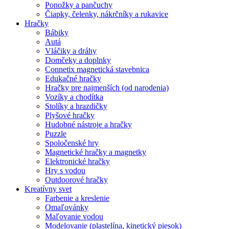
Ponožky a pančuchy
Čiapky, čelenky, nákrčníky a rukavice
Hračky
Bábiky
Autá
Vláčiky a dráhy
Domčeky a doplnky
Connetix magnetická stavebnica
Edukačné hračky
Hračky pre najmenších (od narodenia)
Vozíky a chodítka
Stolíky a hrazdičky
Plyšové hračky
Hudobné nástroje a hračky
Puzzle
Spoločenské hry
Magnetické hračky a magnetky
Elektronické hračky
Hry s vodou
Outdoorové hračky
Kreatívny svet
Farbenie a kreslenie
Omaľovánky
Maľovanie vodou
Modelovanie (plastelína, kinetický piesok)