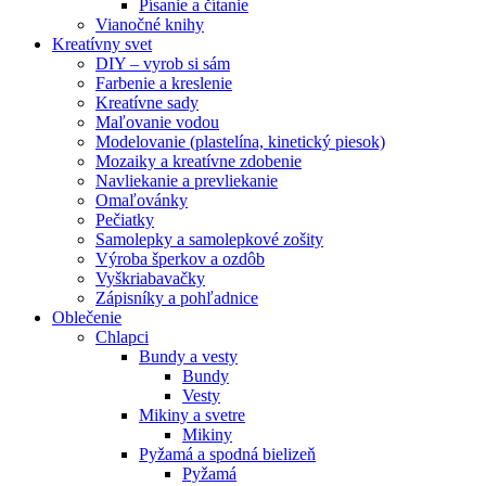
Písanie a čítanie
Vianočné knihy
Kreatívny svet
DIY – vyrob si sám
Farbenie a kreslenie
Kreatívne sady
Maľovanie vodou
Modelovanie (plastelína, kinetický piesok)
Mozaiky a kreatívne zdobenie
Navliekanie a prevliekanie
Omaľovánky
Pečiatky
Samolepky a samolepkové zošity
Výroba šperkov a ozdôb
Vyškriabavačky
Zápisníky a pohľadnice
Oblečenie
Chlapci
Bundy a vesty
Bundy
Vesty
Mikiny a svetre
Mikiny
Pyžamá a spodná bielizeň
Pyžamá