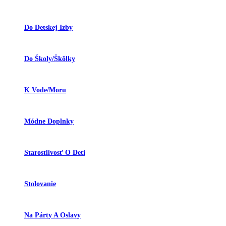
Do Detskej Izby
Do Školy/škôlky
K Vode/moru
Módne Doplnky
Starostlivosť O Deti
Stolovanie
Na Párty A Oslavy