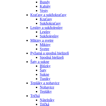
Bundy
Kabáty
Vesty
Kraťasy a sukňokraťasy
Kraťasy
Sukňokraťasy
Legíny a sukňolegíny
Legíny
Sukňolegíny
Mikiny a svetre
Mikiny
Svetre
Pyžamá a spodná bielizeň
Spodná bielizeň
Šaty a sukne
Blúzky
Šaty
Sukne
Tuniky
Tepláky a nohavice
Nohavice
Tepláky
Tričká
Nátelníky
Tričká