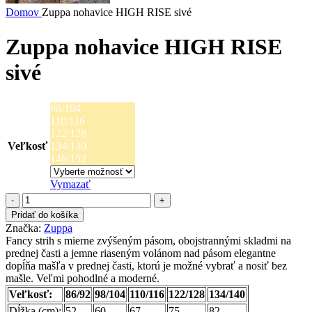
Domov
Zuppa nohavice HIGH RISE sivé
Zuppa nohavice HIGH RISE
sivé
98/104
110/116
122/128
Veľkosť
134/140
146/152
Vymazať
množstvo
Zuppa
Pridať do košíka
nohavice
Značka:
Zuppa
HIGH
Fancy strih s mierne zvýšeným pásom, obojstrannými skladmi na
RISE
prednej časti a jemne riaseným volánom nad pásom elegantne
sivé
dopĺňa mašľa v prednej časti, ktorú je možné vybrať a nosiť bez
mašle. Veľmi pohodlné a moderné.
Veľkosť:
86/92
98/104
110/116
122/128
134/140
Dĺžka (cm):
52
60
67
75
82