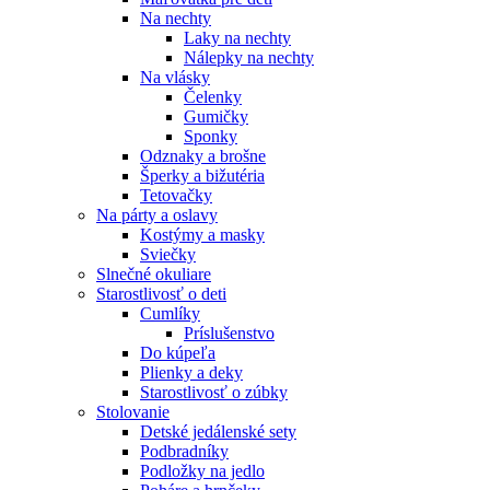
Na nechty
Laky na nechty
Nálepky na nechty
Na vlásky
Čelenky
Gumičky
Sponky
Odznaky a brošne
Šperky a bižutéria
Tetovačky
Na párty a oslavy
Kostýmy a masky
Sviečky
Slnečné okuliare
Starostlivosť o deti
Cumlíky
Príslušenstvo
Do kúpeľa
Plienky a deky
Starostlivosť o zúbky
Stolovanie
Detské jedálenské sety
Podbradníky
Podložky na jedlo