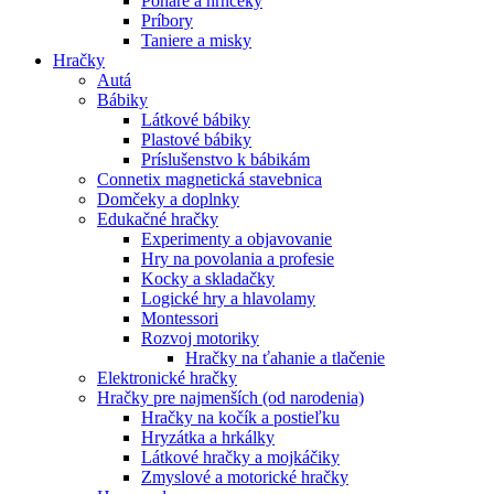
Poháre a hrnčeky
Príbory
Taniere a misky
Hračky
Autá
Bábiky
Látkové bábiky
Plastové bábiky
Príslušenstvo k bábikám
Connetix magnetická stavebnica
Domčeky a doplnky
Edukačné hračky
Experimenty a objavovanie
Hry na povolania a profesie
Kocky a skladačky
Logické hry a hlavolamy
Montessori
Rozvoj motoriky
Hračky na ťahanie a tlačenie
Elektronické hračky
Hračky pre najmenších (od narodenia)
Hračky na kočík a postieľku
Hryzátka a hrkálky
Látkové hračky a mojkáčiky
Zmyslové a motorické hračky