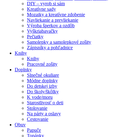
DIY – vyrob si sám
Kreatívne sady
Mozaiky a kreatívne zdobenie
Navliekanie a prevliekanie
Výroba šperkov a ozdôb
Vyškriabavačky
Pečiatky
Samolepky a samolepkové zošity
Zápisníky a pohľadnice
Knihy
Knihy
Pracovné zošity
Doplnky
Slnečné okuliare
Módne doplnky
Do detskej izby
Do školy/škôlky
K vode/moru
Starostlivosť o deti
Stolovanie
Na párty a oslavy
Cestovanie
Obuv
Papuče
Topánky