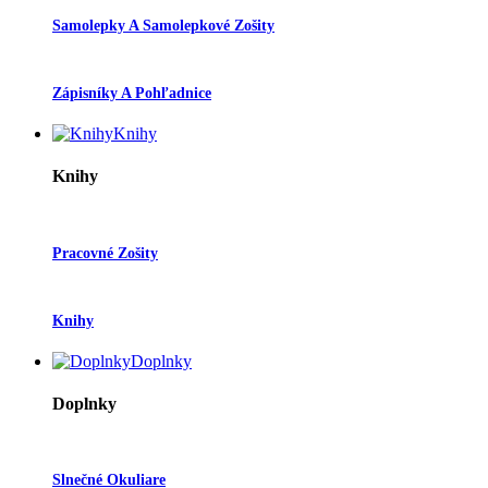
Samolepky A Samolepkové Zošity
Zápisníky A Pohľadnice
Knihy
Knihy
Pracovné Zošity
Knihy
Doplnky
Doplnky
Slnečné Okuliare