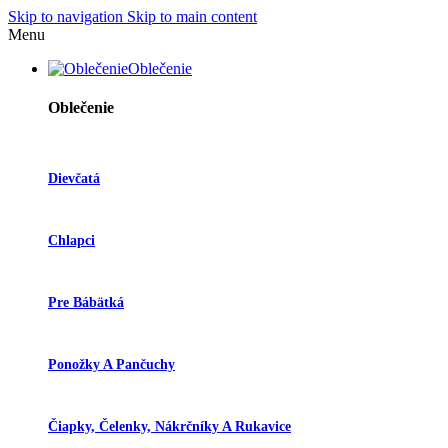
Skip to navigation
Skip to main content
Menu
Oblečenie
Oblečenie
Dievčatá
Chlapci
Pre Bábätká
Ponožky A Pančuchy
Čiapky, Čelenky, Nákrčníky A Rukavice