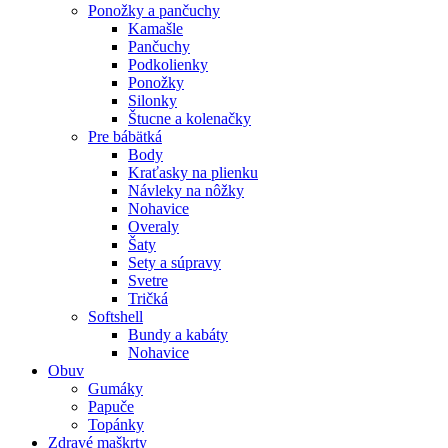
Ponožky a pančuchy
Kamašle
Pančuchy
Podkolienky
Ponožky
Silonky
Štucne a kolenačky
Pre bábätká
Body
Kraťasky na plienku
Návleky na nôžky
Nohavice
Overaly
Šaty
Sety a súpravy
Svetre
Tričká
Softshell
Bundy a kabáty
Nohavice
Obuv
Gumáky
Papuče
Topánky
Zdravé maškrty