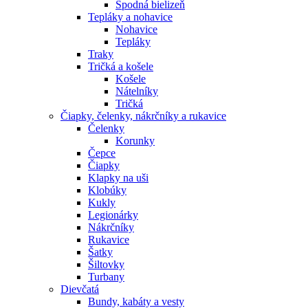
Spodná bielizeň
Tepláky a nohavice
Nohavice
Tepláky
Traky
Tričká a košele
Košele
Nátelníky
Tričká
Čiapky, čelenky, nákrčníky a rukavice
Čelenky
Korunky
Čepce
Čiapky
Klapky na uši
Klobúky
Kukly
Legionárky
Nákrčníky
Rukavice
Šatky
Šiltovky
Turbany
Dievčatá
Bundy, kabáty a vesty