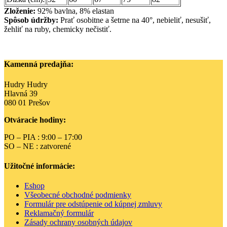
Zloženie:
92% bavlna, 8% elastan
Spôsob údržby:
Prať osobitne a šetrne na 40°, nebieliť, nesušiť,
žehliť na ruby, chemicky nečistiť.
Kamenná predajňa:
Hudry Hudry
Hlavná 39
080 01 Prešov
Otváracie hodiny:
PO – PIA : 9:00 – 17:00
SO – NE : zatvorené
Užitočné informácie:
Eshop
Všeobecné obchodné podmienky
Formulár pre odstúpenie od kúpnej zmluvy
Reklamačný formulár
Zásady ochrany osobných údajov