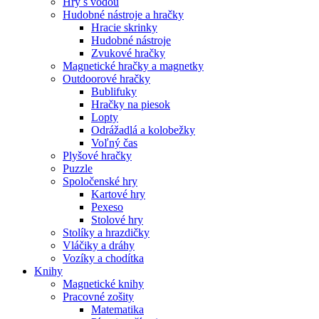
Hry s vodou
Hudobné nástroje a hračky
Hracie skrinky
Hudobné nástroje
Zvukové hračky
Magnetické hračky a magnetky
Outdoorové hračky
Bublifuky
Hračky na piesok
Lopty
Odrážadlá a kolobežky
Voľný čas
Plyšové hračky
Puzzle
Spoločenské hry
Kartové hry
Pexeso
Stolové hry
Stolíky a hrazdičky
Vláčiky a dráhy
Vozíky a chodítka
Knihy
Magnetické knihy
Pracovné zošity
Matematika