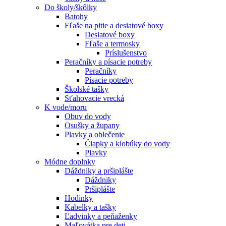
Do školy/škôlky
Batohy
Fľaše na pitie a desiatové boxy
Desiatové boxy
Fľaše a termosky
Príslušenstvo
Peračníky a písacie potreby
Peračníky
Písacie potreby
Školské tašky
Sťahovacie vrecká
K vode/moru
Obuv do vody
Osušky a župany
Plavky a oblečenie
Čiapky a klobúky do vody
Plavky
Módne doplnky
Dáždniky a pršiplášte
Dáždniky
Pršiplášte
Hodinky
Kabelky a tašky
Ľadvinky a peňaženky
Maľovátka pre deti