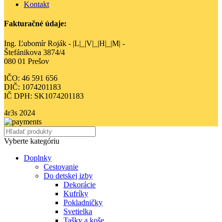
Kontakt
Fakturačné údaje:
Ing. Ľubomír Roják - |L|_|V|_|H|_|M| -
Štefánikova 3874/4
080 01 Prešov
IČO: 46 591 656
DIČ: 1074201183
IČ DPH: SK1074201183
4r3s
2024
Vyberte kategóriu
Doplnky
Cestovanie
Do detskej izby
Dekorácie
Kufríky
Pokladničky
Svetielka
Tašky a koše