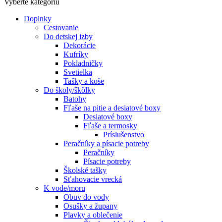
Vyberte kategóriu
Doplnky
Cestovanie
Do detskej izby
Dekorácie
Kufríky
Pokladničky
Svetielka
Tašky a koše
Do školy/škôlky
Batohy
Fľaše na pitie a desiatové boxy
Desiatové boxy
Fľaše a termosky
Príslušenstvo
Peračníky a písacie potreby
Peračníky
Písacie potreby
Školské tašky
Sťahovacie vrecká
K vode/moru
Obuv do vody
Osušky a župany
Plavky a oblečenie