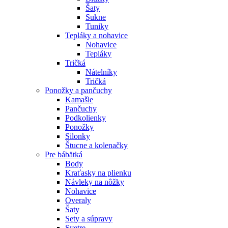
Šaty
Sukne
Tuniky
Tepláky a nohavice
Nohavice
Tepláky
Tričká
Nátelníky
Tričká
Ponožky a pančuchy
Kamašle
Pančuchy
Podkolienky
Ponožky
Silonky
Štucne a kolenačky
Pre bábätká
Body
Kraťasky na plienku
Návleky na nôžky
Nohavice
Overaly
Šaty
Sety a súpravy
Svetre