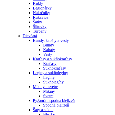
Kukly
Legionárky
Nákrčníky
Rukavice
Šatky
Šiltovky
Turbany
Dievčatá
Bundy, kabáty a vesty
Bundy
Kabáty
Vesty
Kraťasy a sukňokraťasy
Kraťasy
Sukňokraťasy
Legíny a sukňolegíny
Legíny
Sukňolegíny
Mikiny a svetre
Mikiny
Svetre
Pyžamá a spodná bielizeň
Spodná bielizeň
Šaty a sukne
Blúzky