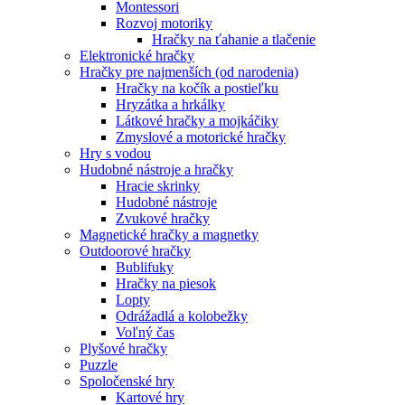
Montessori
Rozvoj motoriky
Hračky na ťahanie a tlačenie
Elektronické hračky
Hračky pre najmenších (od narodenia)
Hračky na kočík a postieľku
Hryzátka a hrkálky
Látkové hračky a mojkáčiky
Zmyslové a motorické hračky
Hry s vodou
Hudobné nástroje a hračky
Hracie skrinky
Hudobné nástroje
Zvukové hračky
Magnetické hračky a magnetky
Outdoorové hračky
Bublifuky
Hračky na piesok
Lopty
Odrážadlá a kolobežky
Voľný čas
Plyšové hračky
Puzzle
Spoločenské hry
Kartové hry