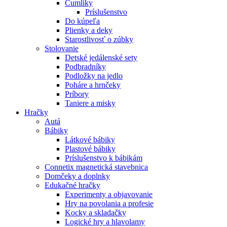
Cumlíky
Príslušenstvo
Do kúpeľa
Plienky a deky
Starostlivosť o zúbky
Stolovanie
Detské jedálenské sety
Podbradníky
Podložky na jedlo
Poháre a hrnčeky
Príbory
Taniere a misky
Hračky
Autá
Bábiky
Látkové bábiky
Plastové bábiky
Príslušenstvo k bábikám
Connetix magnetická stavebnica
Domčeky a doplnky
Edukačné hračky
Experimenty a objavovanie
Hry na povolania a profesie
Kocky a skladačky
Logické hry a hlavolamy