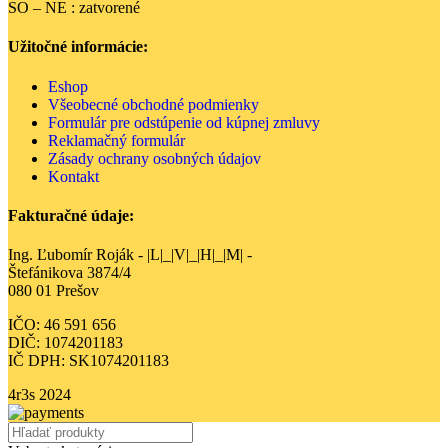
SO – NE : zatvorené
Užitočné informácie:
Eshop
Všeobecné obchodné podmienky
Formulár pre odstúpenie od kúpnej zmluvy
Reklamačný formulár
Zásady ochrany osobných údajov
Kontakt
Fakturačné údaje:
Ing. Ľubomír Roják - |L|_|V|_|H|_|M| -
Štefánikova 3874/4
080 01 Prešov
IČO: 46 591 656
DIČ: 1074201183
IČ DPH: SK1074201183
4r3s
2024