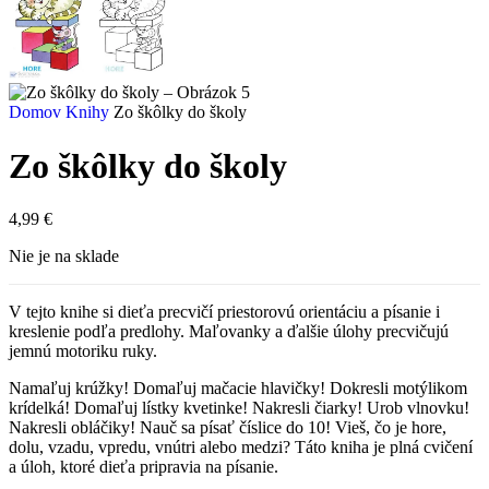
Domov
Knihy
Zo škôlky do školy
Zo škôlky do školy
4,99
€
Nie je na sklade
V tejto knihe si dieťa precvičí priestorovú orientáciu a písanie i
kreslenie podľa predlohy. Maľovanky a ďalšie úlohy precvičujú
jemnú motoriku ruky.
Namaľuj krúžky! Domaľuj mačacie hlavičky! Dokresli motýlikom
krídelká! Domaľuj lístky kvetinke! Nakresli čiarky! Urob vlnovku!
Nakresli obláčiky! Nauč sa písať číslice do 10! Vieš, čo je hore,
dolu, vzadu, vpredu, vnútri alebo medzi? Táto kniha je plná cvičení
a úloh, ktoré dieťa pripravia na písanie.