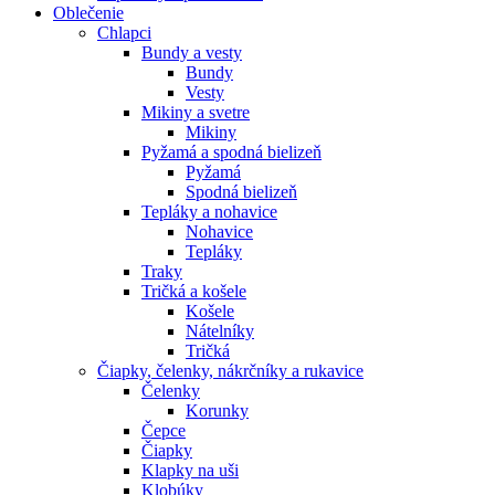
Oblečenie
Chlapci
Bundy a vesty
Bundy
Vesty
Mikiny a svetre
Mikiny
Pyžamá a spodná bielizeň
Pyžamá
Spodná bielizeň
Tepláky a nohavice
Nohavice
Tepláky
Traky
Tričká a košele
Košele
Nátelníky
Tričká
Čiapky, čelenky, nákrčníky a rukavice
Čelenky
Korunky
Čepce
Čiapky
Klapky na uši
Klobúky