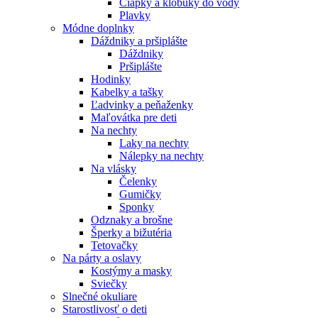
Čiapky a klobúky do vody
Plavky
Módne doplnky
Dáždniky a pršiplášte
Dáždniky
Pršiplášte
Hodinky
Kabelky a tašky
Ľadvinky a peňaženky
Maľovátka pre deti
Na nechty
Laky na nechty
Nálepky na nechty
Na vlásky
Čelenky
Gumičky
Sponky
Odznaky a brošne
Šperky a bižutéria
Tetovačky
Na párty a oslavy
Kostýmy a masky
Sviečky
Slnečné okuliare
Starostlivosť o deti