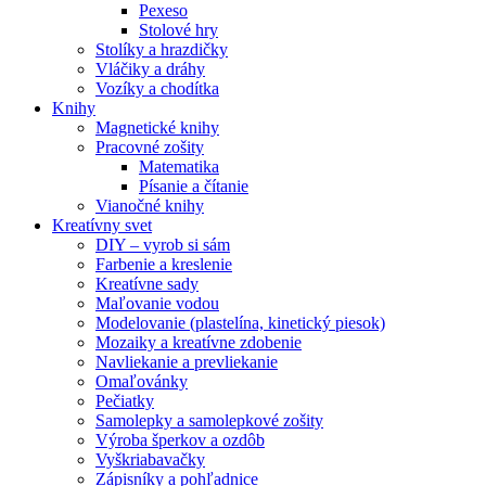
Pexeso
Stolové hry
Stolíky a hrazdičky
Vláčiky a dráhy
Vozíky a chodítka
Knihy
Magnetické knihy
Pracovné zošity
Matematika
Písanie a čítanie
Vianočné knihy
Kreatívny svet
DIY – vyrob si sám
Farbenie a kreslenie
Kreatívne sady
Maľovanie vodou
Modelovanie (plastelína, kinetický piesok)
Mozaiky a kreatívne zdobenie
Navliekanie a prevliekanie
Omaľovánky
Pečiatky
Samolepky a samolepkové zošity
Výroba šperkov a ozdôb
Vyškriabavačky
Zápisníky a pohľadnice