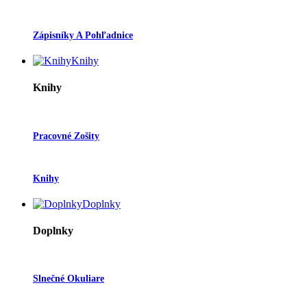
Zápisníky A Pohľadnice
Knihy
Knihy
Pracovné Zošity
Knihy
Doplnky
Doplnky
Slnečné Okuliare