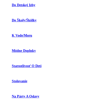
Do Detskej Izby
Do Školy/škôlky
K Vode/moru
Módne Doplnky
Starostlivosť O Deti
Stolovanie
Na Párty A Oslavy