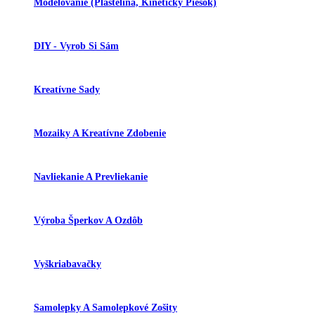
Modelovanie (plastelína, Kinetický Piesok)
DIY - Vyrob Si Sám
Kreatívne Sady
Mozaiky A Kreatívne Zdobenie
Navliekanie A Prevliekanie
Výroba Šperkov A Ozdôb
Vyškriabavačky
Samolepky A Samolepkové Zošity