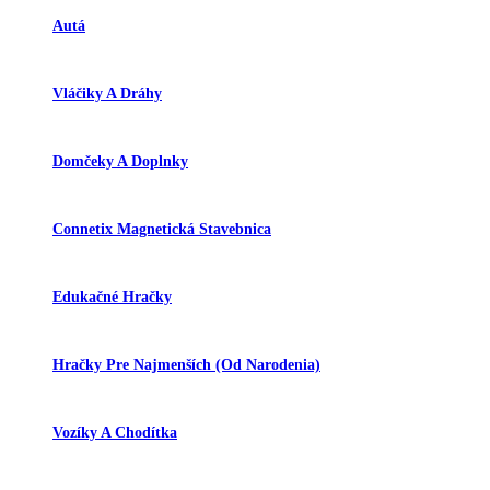
Autá
Vláčiky A Dráhy
Domčeky A Doplnky
Connetix Magnetická Stavebnica
Edukačné Hračky
Hračky Pre Najmenších (od Narodenia)
Vozíky A Chodítka