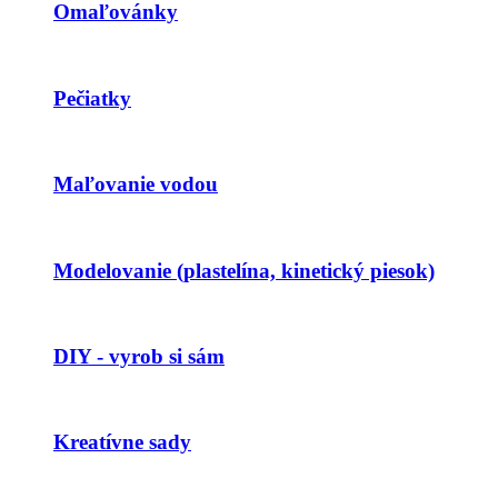
Omaľovánky
Pečiatky
Maľovanie vodou
Modelovanie (plastelína, kinetický piesok)
DIY - vyrob si sám
Kreatívne sady