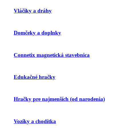
Vláčiky a dráhy
Domčeky a doplnky
Connetix magnetická stavebnica
Edukačné hračky
Hračky pre najmenších (od narodenia)
Vozíky a chodítka