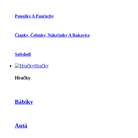
Ponožky A Pančuchy
Čiapky, Čelenky, Nákrčníky A Rukavice
Softshell
Hračky
Hračky
Bábiky
Autá