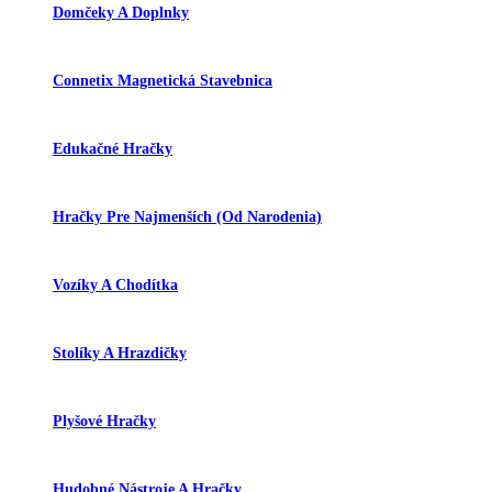
Domčeky A Doplnky
Connetix Magnetická Stavebnica
Edukačné Hračky
Hračky Pre Najmenších (od Narodenia)
Vozíky A Chodítka
Stolíky A Hrazdičky
Plyšové Hračky
Hudobné Nástroje A Hračky