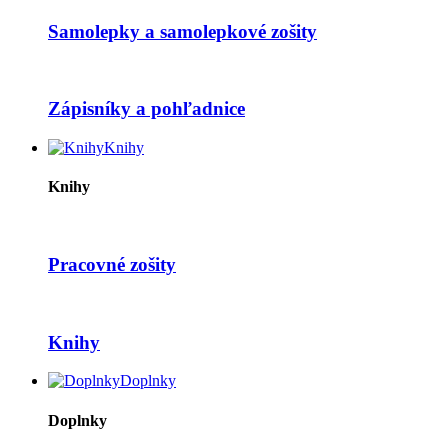
Samolepky a samolepkové zošity
Zápisníky a pohľadnice
Knihy
Knihy
Pracovné zošity
Knihy
Doplnky
Doplnky