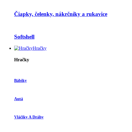
Čiapky, čelenky, nákrčníky a rukavice
Softshell
Hračky
Hračky
Bábiky
Autá
Vláčiky A Dráhy