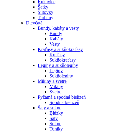
Rukavice
Šatky
Šiltovky
Turbany
Dievčatá
Bundy, kabáty a vesty
Bundy
Kabáty
Vesty
Kraťasy a sukňokraťasy
Kraťasy
Sukňokraťasy
Legíny a sukňolegíny
Legíny
Sukňolegíny
Mikiny a svetre
Mikiny
Svetre
Pyžamá a spodná bielizeň
Spodná bielizeň
Šaty a sukne
Blúzky
Šaty
Sukne
Tuniky