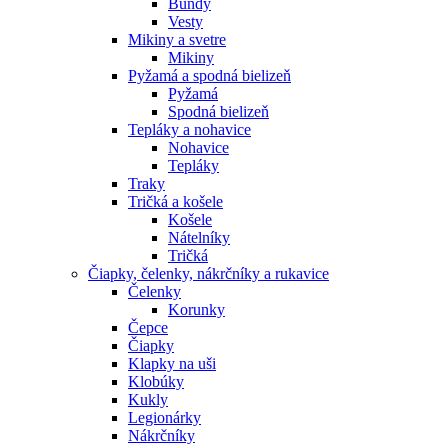
Bundy
Vesty
Mikiny a svetre
Mikiny
Pyžamá a spodná bielizeň
Pyžamá
Spodná bielizeň
Tepláky a nohavice
Nohavice
Tepláky
Traky
Tričká a košele
Košele
Nátelníky
Tričká
Čiapky, čelenky, nákrčníky a rukavice
Čelenky
Korunky
Čepce
Čiapky
Klapky na uši
Klobúky
Kukly
Legionárky
Nákrčníky