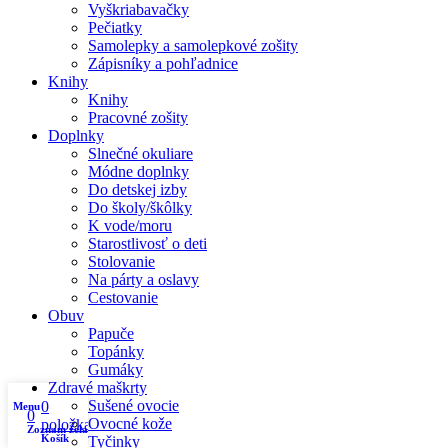
Vyškriabavačky
Pečiatky
Samolepky a samolepkové zošity
Zápisníky a pohľadnice
Knihy
Knihy
Pracovné zošity
Doplnky
Slnečné okuliare
Módne doplnky
Do detskej izby
Do školy/škôlky
K vode/moru
Starostlivosť o deti
Stolovanie
Na párty a oslavy
Cestovanie
Obuv
Papuče
Topánky
Gumáky
Zdravé maškrty
Sušené ovocie
0
Menu
0
Ovocné kože
položka
Zoznam želaní
Košík
Tyčinky