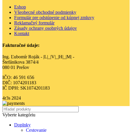
Eshop
Všeobecné obchodné podmienky
Formulár pre odstúpenie od kúpnej zmluvy
Reklamačný formulár
Zásady ochrany osobných údajov
Kontakt
Fakturačné údaje:
Ing. Ľubomír Roják - |L|_|V|_|H|_|M| -
Štefánikova 3874/4
080 01 Prešov
IČO: 46 591 656
DIČ: 1074201183
IČ DPH: SK1074201183
4r3s
2024
Vyberte kategóriu
Doplnky
Cestovanie