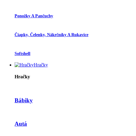
Ponožky A Pančuchy
Čiapky, Čelenky, Nákrčníky A Rukavice
Softshell
Hračky
Hračky
Bábiky
Autá