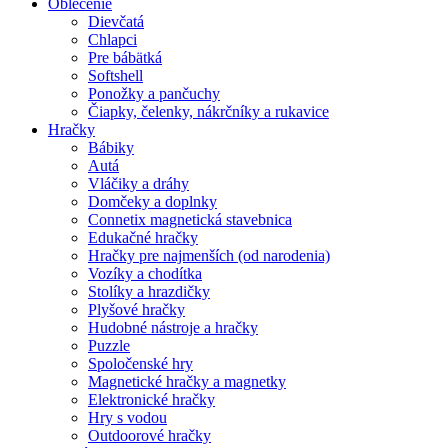
Oblečenie
Dievčatá
Chlapci
Pre bábätká
Softshell
Ponožky a pančuchy
Čiapky, čelenky, nákrčníky a rukavice
Hračky
Bábiky
Autá
Vláčiky a dráhy
Domčeky a doplnky
Connetix magnetická stavebnica
Edukačné hračky
Hračky pre najmenších (od narodenia)
Vozíky a chodítka
Stolíky a hrazdičky
Plyšové hračky
Hudobné nástroje a hračky
Puzzle
Spoločenské hry
Magnetické hračky a magnetky
Elektronické hračky
Hry s vodou
Outdoorové hračky