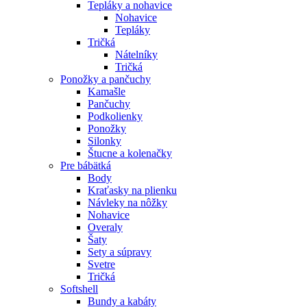
Tepláky a nohavice
Nohavice
Tepláky
Tričká
Nátelníky
Tričká
Ponožky a pančuchy
Kamašle
Pančuchy
Podkolienky
Ponožky
Silonky
Štucne a kolenačky
Pre bábätká
Body
Kraťasky na plienku
Návleky na nôžky
Nohavice
Overaly
Šaty
Sety a súpravy
Svetre
Tričká
Softshell
Bundy a kabáty