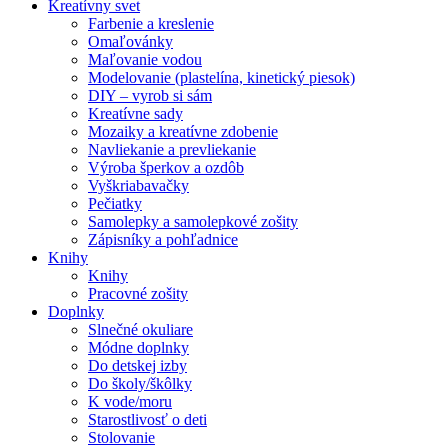
Kreatívny svet
Farbenie a kreslenie
Omaľovánky
Maľovanie vodou
Modelovanie (plastelína, kinetický piesok)
DIY – vyrob si sám
Kreatívne sady
Mozaiky a kreatívne zdobenie
Navliekanie a prevliekanie
Výroba šperkov a ozdôb
Vyškriabavačky
Pečiatky
Samolepky a samolepkové zošity
Zápisníky a pohľadnice
Knihy
Knihy
Pracovné zošity
Doplnky
Slnečné okuliare
Módne doplnky
Do detskej izby
Do školy/škôlky
K vode/moru
Starostlivosť o deti
Stolovanie