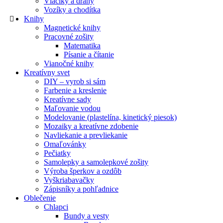
Vláčiky a dráhy
Vozíky a chodítka
Knihy
Magnetické knihy
Pracovné zošity
Matematika
Písanie a čítanie
Vianočné knihy
Kreatívny svet
DIY – vyrob si sám
Farbenie a kreslenie
Kreatívne sady
Maľovanie vodou
Modelovanie (plastelína, kinetický piesok)
Mozaiky a kreatívne zdobenie
Navliekanie a prevliekanie
Omaľovánky
Pečiatky
Samolepky a samolepkové zošity
Výroba šperkov a ozdôb
Vyškriabavačky
Zápisníky a pohľadnice
Oblečenie
Chlapci
Bundy a vesty