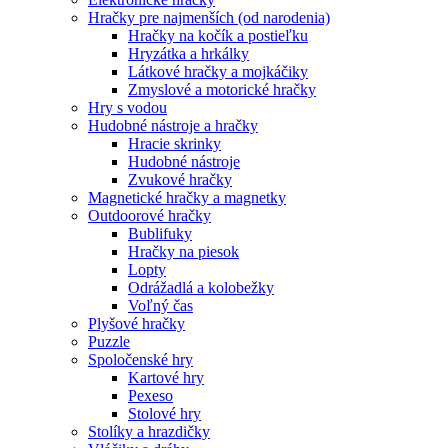
Hračky pre najmenších (od narodenia)
Hračky na kočík a postieľku
Hryzátka a hrkálky
Látkové hračky a mojkáčiky
Zmyslové a motorické hračky
Hry s vodou
Hudobné nástroje a hračky
Hracie skrinky
Hudobné nástroje
Zvukové hračky
Magnetické hračky a magnetky
Outdoorové hračky
Bublifuky
Hračky na piesok
Lopty
Odrážadlá a kolobežky
Voľný čas
Plyšové hračky
Puzzle
Spoločenské hry
Kartové hry
Pexeso
Stolové hry
Stolíky a hrazdičky