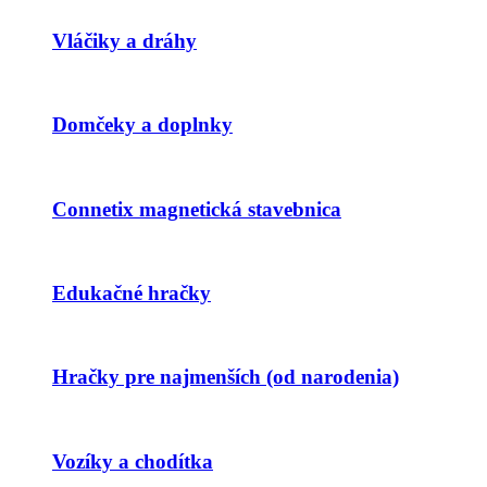
Vláčiky a dráhy
Domčeky a doplnky
Connetix magnetická stavebnica
Edukačné hračky
Hračky pre najmenších (od narodenia)
Vozíky a chodítka