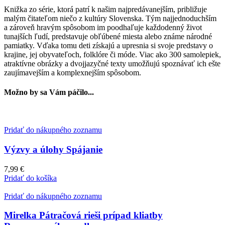
Knižka zo série, ktorá patrí k našim najpredávanejším, približuje
malým čitateľom niečo z kultúry Slovenska. Tým najjednoduchším
a zároveň hravým spôsobom im poodhaľuje každodenný život
tunajších ľudí, predstavuje obľúbené miesta alebo známe národné
pamiatky. Vďaka tomu deti získajú a upresnia si svoje predstavy o
krajine, jej obyvateľoch, folklóre či móde. Viac ako 300 samolepiek,
atraktívne obrázky a dvojjazyčné texty umožňujú spoznávať ich ešte
zaujímavejším a komplexnejším spôsobom.
Možno by sa Vám páčilo...
Pridať do nákupného zoznamu
Výzvy a úlohy Spájanie
7,99
€
Pridať do košíka
Pridať do nákupného zoznamu
Mirelka Pátračová rieši prípad kliatby