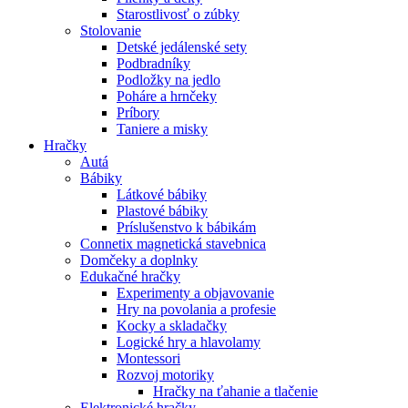
Starostlivosť o zúbky
Stolovanie
Detské jedálenské sety
Podbradníky
Podložky na jedlo
Poháre a hrnčeky
Príbory
Taniere a misky
Hračky
Autá
Bábiky
Látkové bábiky
Plastové bábiky
Príslušenstvo k bábikám
Connetix magnetická stavebnica
Domčeky a doplnky
Edukačné hračky
Experimenty a objavovanie
Hry na povolania a profesie
Kocky a skladačky
Logické hry a hlavolamy
Montessori
Rozvoj motoriky
Hračky na ťahanie a tlačenie
Elektronické hračky