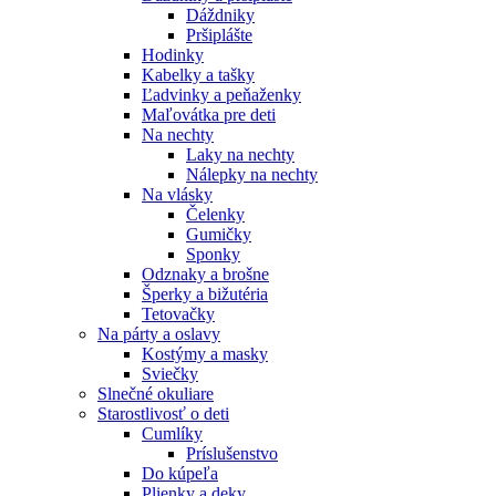
Dáždniky
Pršiplášte
Hodinky
Kabelky a tašky
Ľadvinky a peňaženky
Maľovátka pre deti
Na nechty
Laky na nechty
Nálepky na nechty
Na vlásky
Čelenky
Gumičky
Sponky
Odznaky a brošne
Šperky a bižutéria
Tetovačky
Na párty a oslavy
Kostýmy a masky
Sviečky
Slnečné okuliare
Starostlivosť o deti
Cumlíky
Príslušenstvo
Do kúpeľa
Plienky a deky