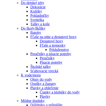
Do detskej izby
Dekorácie
Kufríky
Pokladničky
Svetielka
Tašky a koše
Do školy/škôlky
Batohy
Fľaše na pitie a desiatové boxy
Desiatové boxy
Fľaše a termosky
Príslušenstvo
Peračníky a písacie potreby
Peračníky
Písacie potreby
Školské tašky
Sťahovacie vrecká
K vode/moru
Obuv do vody
Osušky a župany
Plavky a oblečenie
Čiapky a klobúky do vody
Plavky
Módne doplnky
Dáždniky a pršiplášte