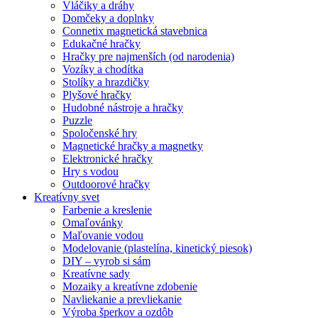
Vláčiky a dráhy
Domčeky a doplnky
Connetix magnetická stavebnica
Edukačné hračky
Hračky pre najmenších (od narodenia)
Vozíky a chodítka
Stolíky a hrazdičky
Plyšové hračky
Hudobné nástroje a hračky
Puzzle
Spoločenské hry
Magnetické hračky a magnetky
Elektronické hračky
Hry s vodou
Outdoorové hračky
Kreatívny svet
Farbenie a kreslenie
Omaľovánky
Maľovanie vodou
Modelovanie (plastelína, kinetický piesok)
DIY – vyrob si sám
Kreatívne sady
Mozaiky a kreatívne zdobenie
Navliekanie a prevliekanie
Výroba šperkov a ozdôb