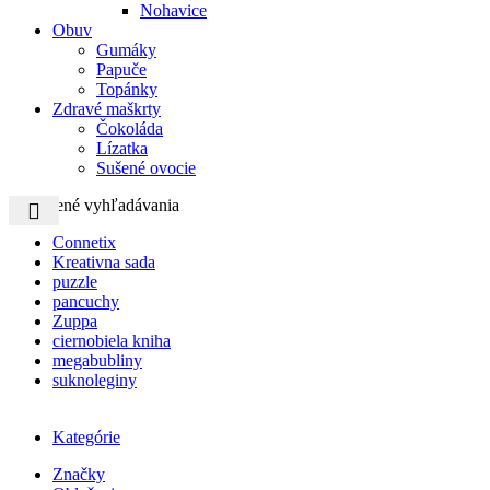
Nohavice
Obuv
Gumáky
Papuče
Topánky
Zdravé maškrty
Čokoláda
Lízatka
Sušené ovocie
Obľúbené vyhľadávania
Connetix
Kreativna sada
puzzle
pancuchy
Zuppa
ciernobiela kniha
megabubliny
suknoleginy
Kategórie
Značky