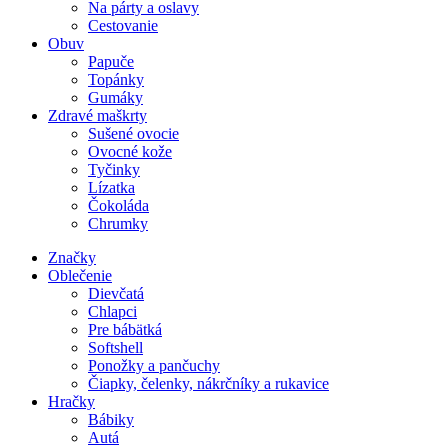
Na párty a oslavy
Cestovanie
Obuv
Papuče
Topánky
Gumáky
Zdravé maškrty
Sušené ovocie
Ovocné kože
Tyčinky
Lízatka
Čokoláda
Chrumky
Značky
Oblečenie
Dievčatá
Chlapci
Pre bábätká
Softshell
Ponožky a pančuchy
Čiapky, čelenky, nákrčníky a rukavice
Hračky
Bábiky
Autá