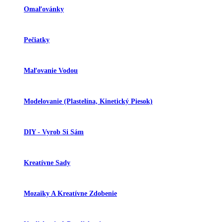
Omaľovánky
Pečiatky
Maľovanie Vodou
Modelovanie (plastelína, Kinetický Piesok)
DIY - Vyrob Si Sám
Kreatívne Sady
Mozaiky A Kreatívne Zdobenie