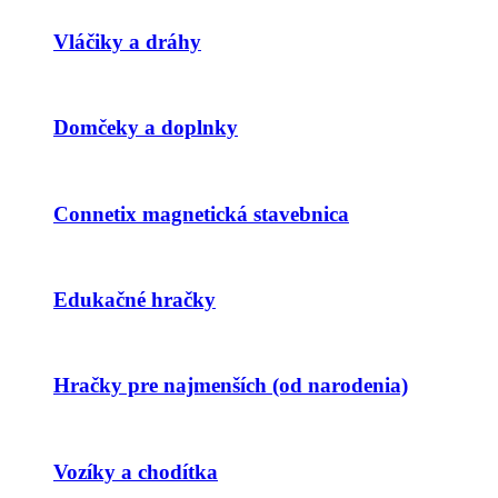
Vláčiky a dráhy
Domčeky a doplnky
Connetix magnetická stavebnica
Edukačné hračky
Hračky pre najmenších (od narodenia)
Vozíky a chodítka