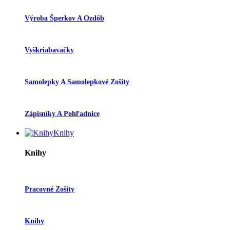
Výroba Šperkov A Ozdôb
Vyškriabavačky
Samolepky A Samolepkové Zošity
Zápisníky A Pohľadnice
Knihy
Knihy
Pracovné Zošity
Knihy