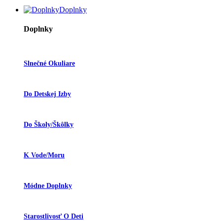
Doplnky
Doplnky
Slnečné Okuliare
Do Detskej Izby
Do Školy/škôlky
K Vode/moru
Módne Doplnky
Starostlivosť O Deti