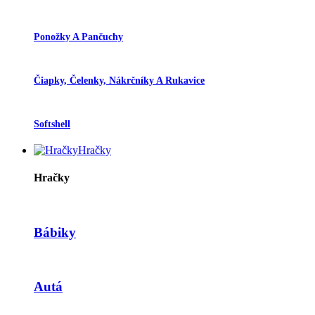
Ponožky A Pančuchy
Čiapky, Čelenky, Nákrčníky A Rukavice
Softshell
Hračky
Hračky
Bábiky
Autá