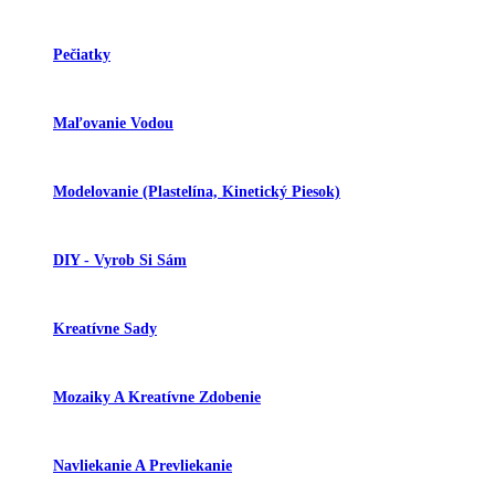
Pečiatky
Maľovanie Vodou
Modelovanie (plastelína, Kinetický Piesok)
DIY - Vyrob Si Sám
Kreatívne Sady
Mozaiky A Kreatívne Zdobenie
Navliekanie A Prevliekanie