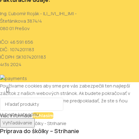
Ing. Ľubomír Roják - |L|_|V|_|H|_|M| -
Štefánikova 3874/4
080 01 Prešov
IČO: 46 591 656
DIČ: 1074201183
IČ DPH: SK1074201183
4r3s
2024
Používame cookies aby sme pre vás zabezpečili ten najlepší
zážitok z našich webových stránok. Ak budete pokračovať v
používaní tejto stránky budeme predpokladať, že ste s ňou
spokojní.
Vyberte kategóriu
Viac informácii
Súhlasím
Vyhľadávanie
Príprava do škôlky – Strihanie