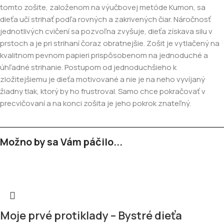
tomto zošite, založenom na výučbovej metóde Kumon, sa
dieťa učí strihať podľa rovných a zakrivených čiar. Náročnosť
jednotlivých cvičení sa pozvoľna zvyšuje, dieťa získava silu v
prstoch a je pri strihaní čoraz obratnejšie. Zošit je vytlačený na
kvalitnom pevnom papieri prispôsobenom na jednoduché a
úhľadné strihanie. Postupom od jednoduchšieho k
zložitejšiemu je dieťa motivované a nie je na neho vyvíjaný
žiadny tlak, ktorý by ho frustroval. Samo chce pokračovať v
precvičovaní a na konci zošita je jeho pokrok znateľný.
Možno by sa Vám páčilo...
Moje prvé protiklady – Bystré dieťa