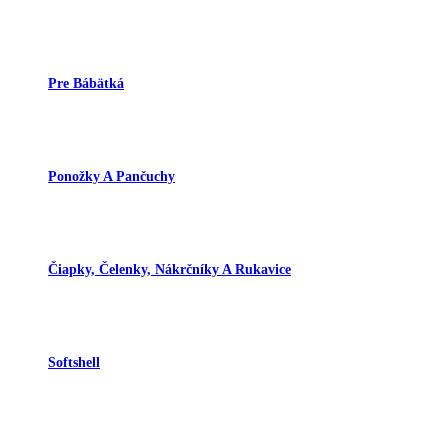
Softshell
Hračky
Hračky
Bábiky
Autá
Vláčiky a dráhy
Domčeky a doplnky