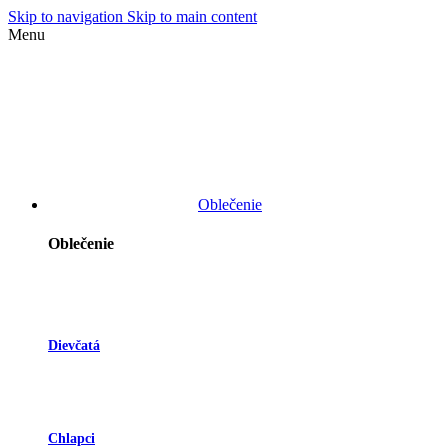
Skip to navigation
Skip to main content
Menu
Oblečenie
Oblečenie
Dievčatá
Chlapci
Pre Bábätká
Ponožky A Pančuchy
Čiapky, Čelenky, Nákrčníky A Rukavice